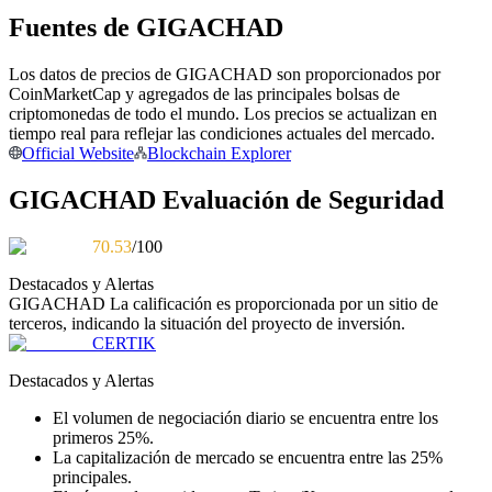
Fuentes de GIGACHAD
Conviértete en un Trader de Copia
Disfruta del reparto de beneficios y comisiones de copy trading
Los datos de precios de GIGACHAD son proporcionados por
CoinMarketCap y agregados de las principales bolsas de
criptomonedas de todo el mundo. Los precios se actualizan en
tiempo real para reflejar las condiciones actuales del mercado.
Official Website
Blockchain Explorer
GIGACHAD Evaluación de Seguridad
70.53
/100
Destacados y Alertas
Información
GIGACHAD
La calificación es proporcionada por un sitio de
terceros, indicando la situación del proyecto de inversión.
Análisis de big data que incluye información comercial, etc.
CERTIK
Destacados y Alertas
El volumen de negociación diario se encuentra entre los
primeros 25%.
La capitalización de mercado se encuentra entre las 25%
principales.