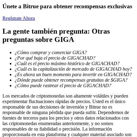
Únete a Bitrue para obtener recompensas exclusivas
Regístrate Ahora
Bloqueos BTR
La gente también pregunta: Otras
Inversiones exclusivas para titulares de BTR
preguntas sobre GIGA
¿Cómo comprar y comerciar GIGA?
¿Por qué baja el precio de GIGACHAD?
¿Cuál es el precio máximo histórico de GIGACHAD?
¿Cuál es la capitalización de mercado de GIGACHAD hoy?
¿Es ahora un buen momento para invertir en GIGACHAD?
¿Dónde puede obtener recompensas gratuitas de $GIGA?
¿Cómo puede rastrear el precio de GIGACHAD?
Los mercados de criptomonedas son altamente volátiles y pueden
Préstamos
experimentar fluctuaciones rápidas de precios. Usted es el único
responsable de sus decisiones de inversión y Bitrue no es
Servicio de préstamos respaldado por criptomonedas
responsable de ninguna pérdida que pueda sufrir. Dependemos de
fuentes de terceros para los precios y otros datos relacionados con
las criptomonedas enumeradas anteriormente, y no somos
responsables de su fiabilidad o precisión. La información
proporcionada en esta plataforma y cualquier material asociado son