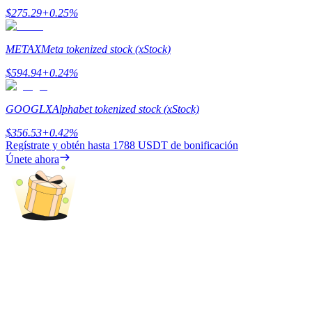
$
275.29
+
0.25
%
Deposit & Trade BTC to Share 25000 USDT prize pool!
METAX
Meta tokenized stock (xStock)
$
594.94
+
0.24
%
Deposit CASHCAT & Win
Share 500000 CASHCAT prize pool
GOOGLX
Alphabet tokenized stock (xStock)
$
356.53
+
0.42
%
Regístrate y obtén hasta
1788 USDT
de bonificación
Únete ahora
Exclusive for BitMart Users
Register & Trade to Win 500,000 USDT
Precious Metals Trading Carnival
Trade Gold & Silver · 33,333 USDT Bonus