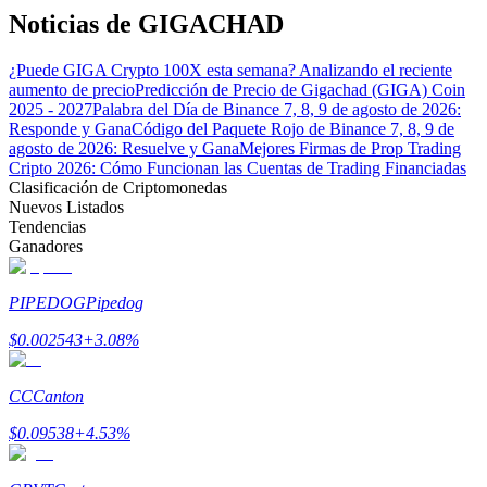
Noticias de GIGACHAD
¿Puede GIGA Crypto 100X esta semana? Analizando el reciente
aumento de precio
Predicción de Precio de Gigachad (GIGA) Coin
2025 - 2027
Palabra del Día de Binance 7, 8, 9 de agosto de 2026:
Responde y Gana
Código del Paquete Rojo de Binance 7, 8, 9 de
agosto de 2026: Resuelve y Gana
Mejores Firmas de Prop Trading
Bitrue Partners
Cripto 2026: Cómo Funcionan las Cuentas de Trading Financiadas
Clasificación de Criptomonedas
Nuevos Listados
Tendencias
Ganadores
PIPEDOG
Pipedog
$
0.002543
+
3.08
%
Afiliados de Bitrue
CC
Canton
¡Hasta un 65% de comisiones!
$
0.09538
+
4.53
%