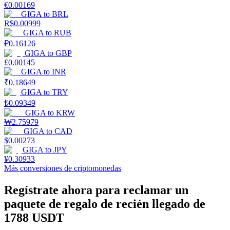
€
0.00169
GIGA
to
BRL
R$
0.00999
Staking
GIGA
to
RUB
₽
0.16126
Alta rentabilidad y acceso instantáneo
GIGA
to
GBP
£
0.00145
GIGA
to
INR
₹
0.18649
GIGA
to
TRY
₺
0.09349
GIGA
to
KRW
₩
2.75979
GIGA
to
CAD
$
0.00273
Launchpool
GIGA
to
JPY
¥
0.30933
Participación flexible para ganar tokens populares
Más conversiones de criptomonedas
Regístrate ahora para reclamar un
paquete de regalo de recién llegado de
1788 USDT