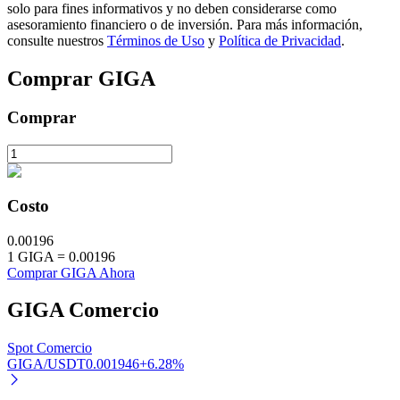
solo para fines informativos y no deben considerarse como
asesoramiento financiero o de inversión. Para más información,
consulte nuestros
Términos de Uso
y
Política de Privacidad
.
Comprar
GIGA
Inversión automática
Comprar
Obtenga ganancias a largo plazo e intereses flexibles
Costo
0.00196
1
GIGA
=
0.00196
Comprar GIGA Ahora
GIGA
Comercio
Aprender Staking
Obtenga más información sobre cómo obtener ingresos pasivos
Spot Comercio
GIGA/USDT
0.001946
+
6.28
%
Bitrue
AI