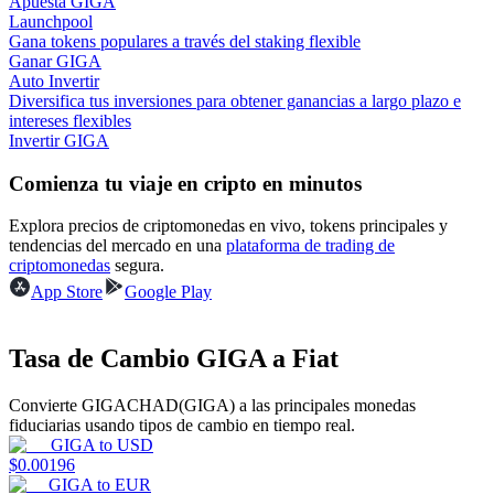
Apuesta GIGA
Launchpool
Gana tokens populares a través del staking flexible
Earn
Ganar GIGA
Auto Invertir
Diversifica tus inversiones para obtener ganancias a largo plazo e
intereses flexibles
Invertir GIGA
Comienza tu viaje en cripto en minutos
Explora precios de criptomonedas en vivo, tokens principales y
tendencias del mercado en una
plataforma de trading de
criptomonedas
segura.
Power Piggy
App Store
Google Play
Gana recompensas competitivas diariamente
Tasa de Cambio GIGA a Fiat
Convierte GIGACHAD(GIGA) a las principales monedas
fiduciarias usando tipos de cambio en tiempo real.
GIGA
to
USD
$
0.00196
GIGA
to
EUR