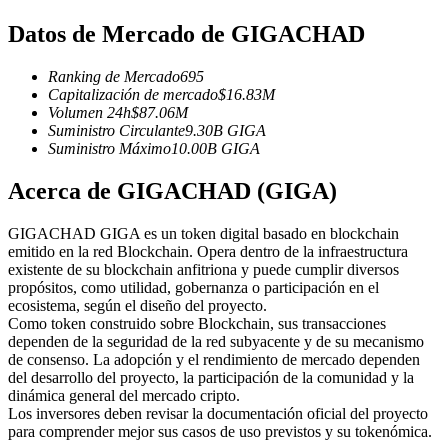
Futuros del USDC
Datos de Mercado de GIGACHAD
Futuros que utilizan USDC como garantía
Ranking de Mercado
695
Capitalización de mercado
$
16.83M
Volumen 24h
$
87.06M
Suministro Circulante
9.30B
GIGA
Suministro Máximo
10.00B
GIGA
Acerca de GIGACHAD (GIGA)
GIGACHAD GIGA es un token digital basado en blockchain
Copiar Trading
emitido en la red Blockchain. Opera dentro de la infraestructura
existente de su blockchain anfitriona y puede cumplir diversos
Únete a los mejores traders
propósitos, como utilidad, gobernanza o participación en el
ecosistema, según el diseño del proyecto.
Como token construido sobre Blockchain, sus transacciones
dependen de la seguridad de la red subyacente y de su mecanismo
de consenso. La adopción y el rendimiento de mercado dependen
del desarrollo del proyecto, la participación de la comunidad y la
dinámica general del mercado cripto.
Los inversores deben revisar la documentación oficial del proyecto
para comprender mejor sus casos de uso previstos y su tokenómica.