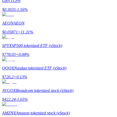
GRVT
Grvt
$
0.3035
-1.56
%
AEON
AEON
$
0.05871
+
11.31
%
Referencia
Invita a un amigo para recibir recompensas en efectivo
SPYX
SP500 tokenized ETF (xStock)
BTC Welcome Rewards
$
778.03
+
0.08
%
QQQX
Nasdaq tokenized ETF (xStock)
$
726.2
+
0.13
%
AVGOX
Broadcom tokenized stock (xStock)
$
422.24
-1.65
%
AMZNX
Amazon tokenized stock (xStock)
BTC Welcome Rewards