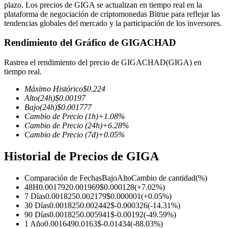
plazo. Los precios de GIGA se actualizan en tiempo real en la
plataforma de negociación de criptomonedas Bitrue para reflejar las
tendencias globales del mercado y la participación de los inversores.
Rendimiento del Gráfico de GIGACHAD
Futuros COIN-M
Rastrea el rendimiento del precio de GIGACHAD(GIGA) en
Futuros de criptomonedas
tiempo real.
Máximo Histórico
$
0.224
Alto
(24h)
$
0.00197
TradFi
Bajo
(24h)
$
0.001777
Cambio de Precio
(1h)
+
1.08
%
Derivados de acciones, divisas, metales preciosos y materias
Cambio de Precio
(24h)
+
6.28
%
primas
Cambio de Precio
(7d)
+
0.05
%
Historial de Precios de GIGA
Comparación de Fechas
Bajo
Alto
Cambio de cantidad
(%)
48H
0.001792
0.001969
$
0.000128
(
+
7.02
%)
7 Días
0.001825
0.002179
$
0.000001
(
+
0.05
%)
30 Días
0.001825
0.002442
$
-0.000326
(
-14.31
%)
90 Días
0.001825
0.005941
$
-0.00192
(
-49.59
%)
1 Año
0.001649
0.0163
$
-0.01434
(
-88.03
%)