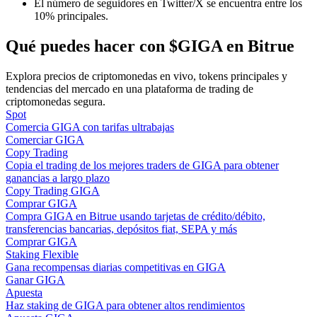
El número de seguidores en Twitter/X se encuentra entre los
10% principales.
Qué puedes hacer con $GIGA en Bitrue
Guía
Guía de inicio de futuros
Explora precios de criptomonedas en vivo, tokens principales y
tendencias del mercado en una plataforma de trading de
criptomonedas segura.
Spot
Comercia GIGA con tarifas ultrabajas
Comerciar GIGA
Copy Trading
Copia el trading de los mejores traders de GIGA para obtener
ganancias a largo plazo
Copy Trading GIGA
Comprar GIGA
Estrategias comerciales
Compra GIGA en Bitrue usando tarjetas de crédito/débito,
transferencias bancarias, depósitos fiat, SEPA y más
Aprenda cómo mantenerse rentable
Comprar GIGA
Staking Flexible
Gana recompensas diarias competitivas en GIGA
Ganar GIGA
Apuesta
Haz staking de GIGA para obtener altos rendimientos