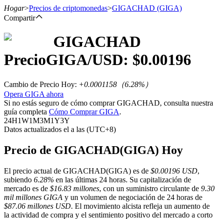
Hogar
>
Precios de criptomonedas
>
GIGACHAD
(GIGA)
Compartir
GIGACHAD
Futuros
Precio
GIGA
/USD: $
0.00196
Cambio de Precio Hoy
:
+0.0001158
（
6.28
%）
Opera GIGA ahora
Si no estás seguro de cómo comprar GIGACHAD, consulta nuestra
guía completa
Cómo Comprar GIGA
.
24H
1W
1M
3M
1Y
3Y
Datos actualizados el a las (UTC+8)
Futuros del USDT
Precio de GIGACHAD(GIGA) Hoy
Futuros que utilizan USDT como garantía
El precio actual de GIGACHAD(GIGA) es de
$0.00196 USD
,
subiendo
6.28%
en las últimas 24 horas. Su capitalización de
mercado es de
$16.83 millones
, con un suministro circulante de
9.30
mil millones GIGA
y un volumen de negociación de 24 horas de
$87.06 millones USD
. El movimiento alcista refleja un aumento de
la actividad de compra y el sentimiento positivo del mercado a corto