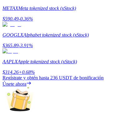
METAX
Meta tokenized stock (xStock)
Earn
$
590.49
-0.36
%
GOOGLX
Alphabet tokenized stock (xStock)
$
365.89
-3.91
%
AAPLX
Apple tokenized stock (xStock)
$
314.26
+
0.68
%
Power Piggy
Regístrate y obtén hasta
236 USDT
de bonificación
Únete ahora
Gana recompensas competitivas diariamente