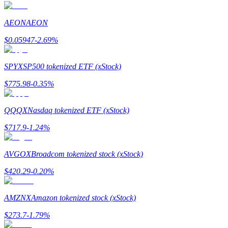
Guía
AEON
AEON
Guía de inicio de futuros
$
0.05947
-2.69
%
SPYX
SP500 tokenized ETF (xStock)
$
775.98
-0.35
%
QQQX
Nasdaq tokenized ETF (xStock)
$
717.9
-1.24
%
Estrategias comerciales
AVGOX
Broadcom tokenized stock (xStock)
Aprenda cómo mantenerse rentable
$
420.29
-0.20
%
AMZNX
Amazon tokenized stock (xStock)
$
273.7
-1.79
%