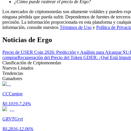
¿Cómo puede rastrear el precio de Ergo?
Conviértete en un Trader de Copia
Los mercados de criptomonedas son altamente volátiles y pueden exper
Disfruta del reparto de beneficios y comisiones de copy trading
ninguna pérdida que pueda sufrir. Dependemos de fuentes de terceros 
precisión. La información proporcionada en esta plataforma y cualqui
información, consulte nuestros
Términos de Uso
y
Política de Privaci
Noticias de Ergo
Precio de USER Coin 2026: Predicción y Análisis para Alcanzar $1
¿
comprar
Recuperación del Precio del Token GDER: ¿Qué Está Impul
Clasificación de Criptomonedas
Nuevos Listados
Tendencias
Información
Ganadores
Análisis de big data que incluye información comercial, etc.
CC
Canton
$
0.1019
-7.24
%
GRVT
Grvt
$
0.2816
-12.06
%