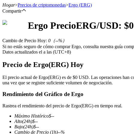
Hogar
>
Precios de criptomonedas
>
Ergo
(ERG)
Compartir
Ergo
Precio
ERG
/USD: $
0
Futuros
Cambio de Precio Hoy
:
0
（
--
%）
Si no estás seguro de cómo comprar Ergo, consulta nuestra guía com
Datos actualizados el a las (UTC+8)
Precio de Ergo(ERG) Hoy
El precio actual de Ergo(ERG) es de $0 USD. Las operaciones han co
una vez que se registre suficiente volumen de negociación.
Futuros del USDT
Rendimiento del Gráfico de Ergo
Futuros que utilizan USDT como garantía
Rastrea el rendimiento del precio de Ergo(ERG) en tiempo real.
Máximo Histórico
$
--
Alto
(24h)
$
--
Bajo
(24h)
$
--
Cambio de Precio
(1h)
--
%