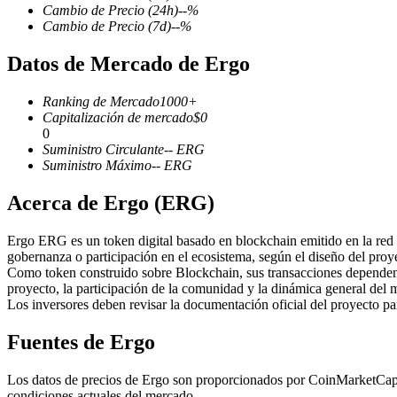
Cambio de Precio
(24h)
--
%
Cambio de Precio
(7d)
--
%
Datos de Mercado de Ergo
Futuros COIN-M
Ranking de Mercado
1000+
Futuros de criptomonedas
Capitalización de mercado
$
0
0
Suministro Circulante
--
ERG
Suministro Máximo
--
ERG
TradFi
Acerca de Ergo (ERG)
Derivados de acciones, divisas, metales preciosos y materias pr
Ergo ERG es un token digital basado en blockchain emitido en la red B
gobernanza o participación en el ecosistema, según el diseño del proy
Como token construido sobre Blockchain, sus transacciones dependen 
proyecto, la participación de la comunidad y la dinámica general del 
Los inversores deben revisar la documentación oficial del proyecto p
Fuentes de Ergo
Los datos de precios de Ergo son proporcionados por CoinMarketCap y 
Futuros del USDC
condiciones actuales del mercado.