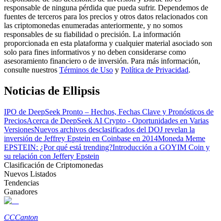
responsable de ninguna pérdida que pueda sufrir. Dependemos de
fuentes de terceros para los precios y otros datos relacionados con
las criptomonedas enumeradas anteriormente, y no somos
Guía
responsables de su fiabilidad o precisión. La información
proporcionada en esta plataforma y cualquier material asociado son
Guía de inicio de futuros
solo para fines informativos y no deben considerarse como
asesoramiento financiero o de inversión. Para más información,
consulte nuestros
Términos de Uso
y
Política de Privacidad
.
Noticias de Ellipsis
IPO de DeepSeek Pronto – Hechos, Fechas Clave y Pronósticos de
Precios
Acerca de DeepSeek AI Crypto - Oportunidades en Varias
Versiones
Nuevos archivos desclasificados del DOJ revelan la
inversión de Jeffrey Epstein en Coinbase en 2014
Moneda Meme
EPSTEIN: ¿Por qué está trending?
Introducción a GOYIM Coin y
Estrategias comerciales
su relación con Jeffery Epstein
Aprenda cómo mantenerse rentable
Clasificación de Criptomonedas
Nuevos Listados
Tendencias
Ganadores
CC
Canton