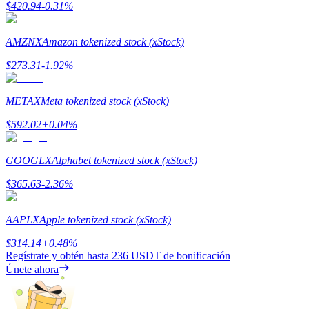
$
420.94
-0.31
%
Staking
AMZNX
Amazon tokenized stock (xStock)
Alta rentabilidad y acceso instantáneo
$
273.31
-1.92
%
METAX
Meta tokenized stock (xStock)
$
592.02
+
0.04
%
GOOGLX
Alphabet tokenized stock (xStock)
$
365.63
-2.36
%
Launchpool
AAPLX
Apple tokenized stock (xStock)
Participación flexible para ganar tokens populares
$
314.14
+
0.48
%
Regístrate y obtén hasta
236 USDT
de bonificación
Únete ahora