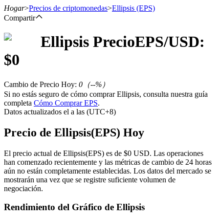
Hogar
>
Precios de criptomonedas
>
Ellipsis
(EPS)
Compartir
Ellipsis
Precio
EPS
/USD:
Futuros
$
0
Cambio de Precio Hoy
:
0
（
--
%）
Si no estás seguro de cómo comprar Ellipsis, consulta nuestra guía
completa
Cómo Comprar EPS
.
Datos actualizados el a las (UTC+8)
Precio de Ellipsis(EPS) Hoy
Futuros del USDT
El precio actual de Ellipsis(EPS) es de $0 USD. Las operaciones
han comenzado recientemente y las métricas de cambio de 24 horas
Futuros que utilizan USDT como garantía
aún no están completamente establecidas. Los datos del mercado se
mostrarán una vez que se registre suficiente volumen de
negociación.
Rendimiento del Gráfico de Ellipsis