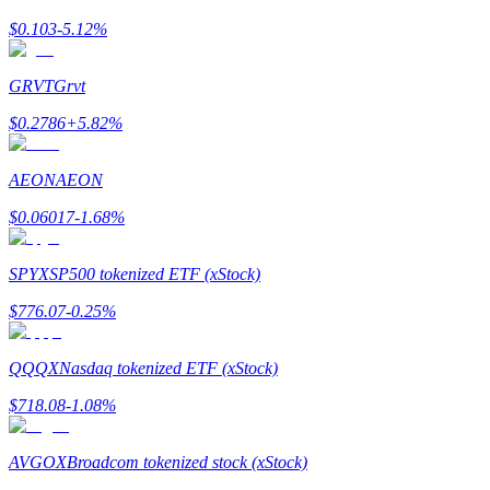
$
0.103
-5.12
%
Earn
GRVT
Grvt
$
0.2786
+
5.82
%
AEON
AEON
$
0.06017
-1.68
%
SPYX
SP500 tokenized ETF (xStock)
Power Piggy
$
776.07
-0.25
%
Gana recompensas competitivas diariamente
QQQX
Nasdaq tokenized ETF (xStock)
$
718.08
-1.08
%
AVGOX
Broadcom tokenized stock (xStock)