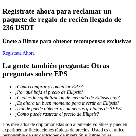
Regístrate ahora para reclamar un
Conviértete en un Trader de Copia
paquete de regalo de recién llegado de
Disfruta del reparto de beneficios y comisiones de copy trading
236 USDT
Únete a Bitrue para obtener recompensas exclusivas
Regístrate Ahora
La gente también pregunta: Otras
preguntas sobre EPS
Información
¿Cómo comprar y comerciar EPS?
¿Por qué baja el precio de Ellipsis?
Análisis de big data que incluye información comercial, etc.
¿Cuál es la capitalización de mercado de Ellipsis hoy?
¿Es ahora un buen momento para invertir en Ellipsis?
¿Dónde puede obtener recompensas gratuitas de $EPS?
¿Cómo puede rastrear el precio de Ellipsis?
Los mercados de criptomonedas son altamente volátiles y pueden
experimentar fluctuaciones rápidas de precios. Usted es el único
responsable de sus decisiones de inversión y Bitrue no es