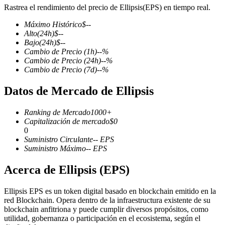
Rastrea el rendimiento del precio de Ellipsis(EPS) en tiempo real.
Máximo Histórico
$
--
Alto
(24h)
$
--
Bajo
(24h)
$
--
Futuros COIN-M
Cambio de Precio
(1h)
--
%
Cambio de Precio
(24h)
--
%
Futuros de criptomonedas
Cambio de Precio
(7d)
--
%
Datos de Mercado de Ellipsis
TradFi
Ranking de Mercado
1000+
Derivados de acciones, divisas, metales preciosos y materias
Capitalización de mercado
$
0
primas
0
Suministro Circulante
--
EPS
Suministro Máximo
--
EPS
Acerca de Ellipsis (EPS)
Ellipsis EPS es un token digital basado en blockchain emitido en la
red Blockchain. Opera dentro de la infraestructura existente de su
blockchain anfitriona y puede cumplir diversos propósitos, como
utilidad, gobernanza o participación en el ecosistema, según el