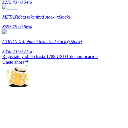
$
275.43
+
0.54
%
Earn
METAX
Meta tokenized stock (xStock)
$
595.79
+
0.56
%
GOOGLX
Alphabet tokenized stock (xStock)
$
358.24
+
0.71
%
Regístrate y obtén hasta
1788 USDT
de bonificación
Únete ahora
Power Piggy
Gana recompensas competitivas diariamente