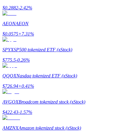
$
0.2882
-2.42
%
Guía
AEON
AEON
Guía de inicio de futuros
$
0.0575
+
7.31
%
SPYX
SP500 tokenized ETF (xStock)
$
775.5
-0.26
%
QQQX
Nasdaq tokenized ETF (xStock)
$
726.94
+
0.41
%
Estrategias comerciales
Aprenda cómo mantenerse rentable
AVGOX
Broadcom tokenized stock (xStock)
$
422.43
-1.57
%
AMZNX
Amazon tokenized stock (xStock)