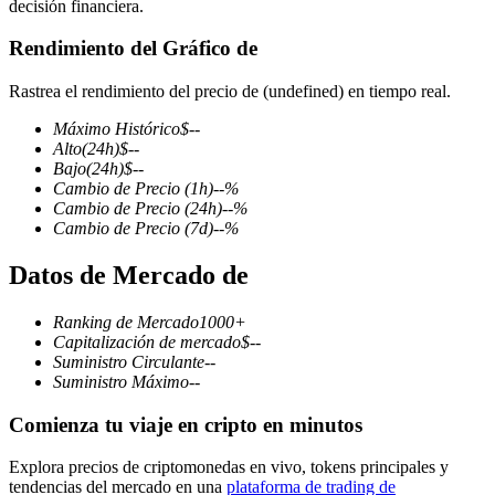
decisión financiera.
Rendimiento del Gráfico de
Rastrea el rendimiento del precio de (undefined) en tiempo real.
Futuros COIN-M
Máximo Histórico
$
--
Futuros de criptomonedas
Alto
(24h)
$
--
Bajo
(24h)
$
--
Cambio de Precio
(1h)
--
%
Cambio de Precio
(24h)
--
%
TradFi
Cambio de Precio
(7d)
--
%
Derivados de acciones, divisas, metales preciosos y materias
Datos de Mercado de
primas
Ranking de Mercado
1000+
Capitalización de mercado
$
--
Suministro Circulante
--
Suministro Máximo
--
Comienza tu viaje en cripto en minutos
Explora precios de criptomonedas en vivo, tokens principales y
tendencias del mercado en una
plataforma de trading de