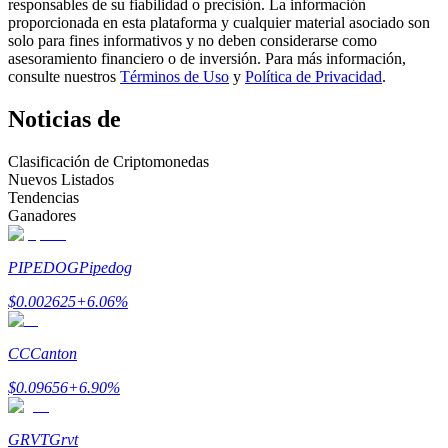
responsables de su fiabilidad o precisión. La información
proporcionada en esta plataforma y cualquier material asociado son
Conviértete en un Trader de Copia
solo para fines informativos y no deben considerarse como
asesoramiento financiero o de inversión. Para más información,
Disfruta del reparto de beneficios y comisiones de copy trading
consulte nuestros
Términos de Uso
y
Política de Privacidad
.
Noticias de
Clasificación de Criptomonedas
Nuevos Listados
Tendencias
Ganadores
PIPEDOG
Pipedog
Información
$
0.002625
+
6.06
%
Análisis de big data que incluye información comercial, etc.
CC
Canton
$
0.09656
+
6.90
%
GRVT
Grvt