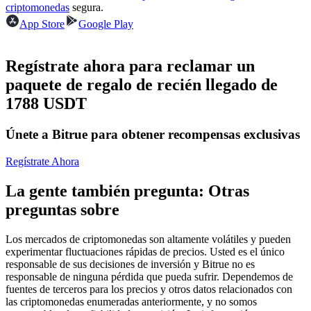
Futuros del USDC
criptomonedas
segura.
App Store
Google Play
Futuros que utilizan USDC como garantía
Regístrate ahora para reclamar un
paquete de regalo de recién llegado de
1788 USDT
Únete a Bitrue para obtener recompensas exclusivas
Regístrate Ahora
Copiar Trading
La gente también pregunta: Otras
Únete a los mejores traders
preguntas sobre
Los mercados de criptomonedas son altamente volátiles y pueden
experimentar fluctuaciones rápidas de precios. Usted es el único
responsable de sus decisiones de inversión y Bitrue no es
responsable de ninguna pérdida que pueda sufrir. Dependemos de
fuentes de terceros para los precios y otros datos relacionados con
las criptomonedas enumeradas anteriormente, y no somos