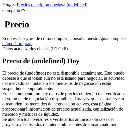
Hogar
>
Precios de criptomonedas
>
(undefined)
Compartir
Precio
Futuros
Si no estás seguro de cómo comprar , consulta nuestra guía completa
Cómo Comprar
.
Datos actualizados el a las (UTC+8)
Precio de (undefined) Hoy
El precio de (undefined) no está disponible actualmente. Esto puede
deberse a que el token aún no está listado para negociar, la actividad
del mercado es limitada o los mercados de negociación están
Futuros del USDT
suspendidos temporalmente.
En este momento, no hay datos de precios en tiempo real verificados
Futuros que utilizan USDT como garantía
ni volumen de negociación disponibles. Una vez que se establezcan
o reanuden los mercados de negociación activos, esta página
proporcionará información de precios actualizada, capitalización de
mercado y métricas de liquidez.
Se alienta a los inversores a verificar los anuncios oficiales del
proyecto y las listados de intercambios antes de tomar cualquier