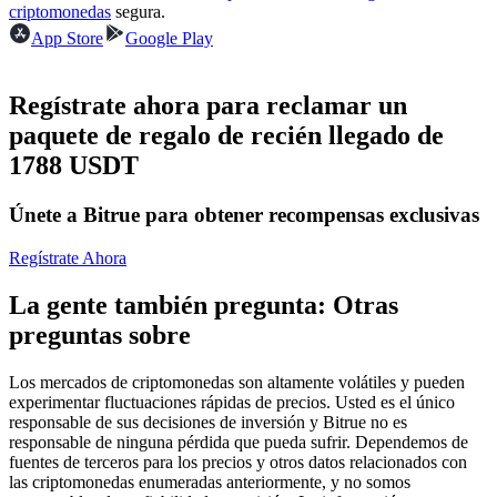
Futuros del USDC
criptomonedas
segura.
App Store
Google Play
Futuros que utilizan USDC como garantía
Regístrate ahora para reclamar un
paquete de regalo de recién llegado de
1788 USDT
Únete a Bitrue para obtener recompensas exclusivas
Regístrate Ahora
Copiar Trading
La gente también pregunta: Otras
Únete a los mejores traders
preguntas sobre
Los mercados de criptomonedas son altamente volátiles y pueden
experimentar fluctuaciones rápidas de precios. Usted es el único
responsable de sus decisiones de inversión y Bitrue no es
responsable de ninguna pérdida que pueda sufrir. Dependemos de
fuentes de terceros para los precios y otros datos relacionados con
las criptomonedas enumeradas anteriormente, y no somos