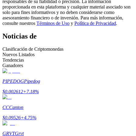
responsables de su fiabilidad o precisión. La información
proporcionada en esta plataforma y cualquier material asociado son
Conviértete en un Trader de Copia
solo para fines informativos y no deben considerarse como
asesoramiento financiero o de inversión. Para más información,
Disfruta del reparto de beneficios y comisiones de copy trading
consulte nuestros
Términos de Uso
y
Política de Privacidad
.
Noticias de
Clasificación de Criptomonedas
Nuevos Listados
Tendencias
Ganadores
PIPEDOG
Pipedog
Información
$
0.002612
+
7.18
%
Análisis de big data que incluye información comercial, etc.
CC
Canton
$
0.09526
+
4.75
%
GRVT
Grvt