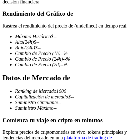
decisión financiera.
Rendimiento del Gráfico de
Rastrea el rendimiento del precio de (undefined) en tiempo real.
Futuros COIN-M
Máximo Histórico
$
--
Futuros de criptomonedas
Alto
(24h)
$
--
Bajo
(24h)
$
--
Cambio de Precio
(1h)
--
%
Cambio de Precio
(24h)
--
%
TradFi
Cambio de Precio
(7d)
--
%
Derivados de acciones, divisas, metales preciosos y materias
Datos de Mercado de
primas
Ranking de Mercado
1000+
Capitalización de mercado
$
--
Suministro Circulante
--
Suministro Máximo
--
Comienza tu viaje en cripto en minutos
Explora precios de criptomonedas en vivo, tokens principales y
tendencias del mercado en una
plataforma de trading de