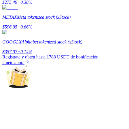
$
275.49
+
0.38
%
Earn
METAX
Meta tokenized stock (xStock)
$
596.95
+
0.66
%
GOOGLX
Alphabet tokenized stock (xStock)
$
357.07
+
0.14
%
Regístrate y obtén hasta
1788 USDT
de bonificación
Únete ahora
Power Piggy
Gana recompensas competitivas diariamente