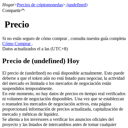
Hogar
>
Precios de criptomonedas
>
(undefined)
Compartir
Precio
Futuros
Si no estás seguro de cómo comprar , consulta nuestra guía completa
Cómo Comprar
.
Datos actualizados el a las (UTC+8)
Precio de (undefined) Hoy
El precio de (undefined) no está disponible actualmente. Esto puede
deberse a que el token aún no está listado para negociar, la actividad
del mercado es limitada o los mercados de negociación están
Futuros del USDT
suspendidos temporalmente.
En este momento, no hay datos de precios en tiempo real verificados
Futuros que utilizan USDT como garantía
ni volumen de negociación disponibles. Una vez que se establezcan
o reanuden los mercados de negociación activos, esta página
proporcionará información de precios actualizada, capitalización de
mercado y métricas de liquidez.
Se alienta a los inversores a verificar los anuncios oficiales del
proyecto y las listados de intercambios antes de tomar cualquier