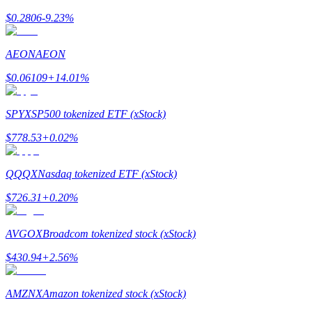
$
0.2806
-9.23
%
Guía
AEON
AEON
Guía de inicio de futuros
$
0.06109
+
14.01
%
SPYX
SP500 tokenized ETF (xStock)
$
778.53
+
0.02
%
QQQX
Nasdaq tokenized ETF (xStock)
$
726.31
+
0.20
%
Estrategias comerciales
Aprenda cómo mantenerse rentable
AVGOX
Broadcom tokenized stock (xStock)
$
430.94
+
2.56
%
AMZNX
Amazon tokenized stock (xStock)