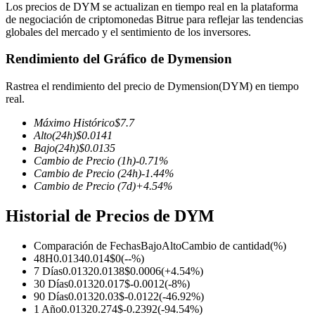
Los precios de DYM se actualizan en tiempo real en la plataforma
de negociación de criptomonedas Bitrue para reflejar las tendencias
globales del mercado y el sentimiento de los inversores.
Rendimiento del Gráfico de Dymension
Futuros COIN-M
Rastrea el rendimiento del precio de Dymension(DYM) en tiempo
Futuros de criptomonedas
real.
Máximo Histórico
$
7.7
Alto
(24h)
$
0.0141
TradFi
Bajo
(24h)
$
0.0135
Cambio de Precio
(1h)
-0.71
%
Derivados de acciones, divisas, metales preciosos y materias
Cambio de Precio
(24h)
-1.44
%
primas
Cambio de Precio
(7d)
+
4.54
%
Historial de Precios de DYM
Comparación de Fechas
Bajo
Alto
Cambio de cantidad
(%)
48H
0.0134
0.014
$
0
(
--
%)
7 Días
0.0132
0.0138
$
0.0006
(
+
4.54
%)
30 Días
0.0132
0.017
$
-0.0012
(
-8
%)
90 Días
0.0132
0.03
$
-0.0122
(
-46.92
%)
1 Año
0.0132
0.274
$
-0.2392
(
-94.54
%)