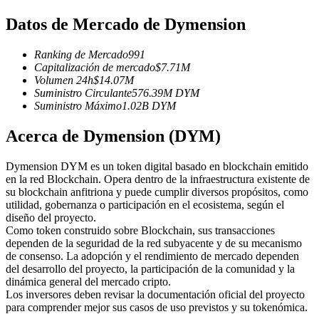
Futuros del USDC
Datos de Mercado de Dymension
Futuros que utilizan USDC como garantía
Ranking de Mercado
991
Capitalización de mercado
$
7.71M
Volumen 24h
$
14.07M
Suministro Circulante
576.39M
DYM
Suministro Máximo
1.02B
DYM
Acerca de Dymension (DYM)
Dymension DYM es un token digital basado en blockchain emitido
Copiar Trading
en la red Blockchain. Opera dentro de la infraestructura existente de
su blockchain anfitriona y puede cumplir diversos propósitos, como
Únete a los mejores traders
utilidad, gobernanza o participación en el ecosistema, según el
diseño del proyecto.
Como token construido sobre Blockchain, sus transacciones
dependen de la seguridad de la red subyacente y de su mecanismo
de consenso. La adopción y el rendimiento de mercado dependen
del desarrollo del proyecto, la participación de la comunidad y la
dinámica general del mercado cripto.
Los inversores deben revisar la documentación oficial del proyecto
para comprender mejor sus casos de uso previstos y su tokenómica.