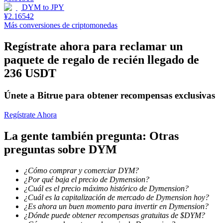
DYM
to
JPY
¥
2.16542
Más conversiones de criptomonedas
Staking
Alta rentabilidad y acceso instantáneo
Regístrate ahora para reclamar un
paquete de regalo de recién llegado de
236 USDT
Únete a Bitrue para obtener recompensas exclusivas
Regístrate Ahora
La gente también pregunta: Otras
Launchpool
preguntas sobre DYM
Participación flexible para ganar tokens populares
¿Cómo comprar y comerciar DYM?
¿Por qué baja el precio de Dymension?
¿Cuál es el precio máximo histórico de Dymension?
¿Cuál es la capitalización de mercado de Dymension hoy?
¿Es ahora un buen momento para invertir en Dymension?
¿Dónde puede obtener recompensas gratuitas de $DYM?