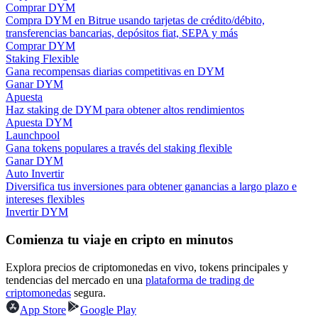
Comprar DYM
Compra DYM en Bitrue usando tarjetas de crédito/débito,
transferencias bancarias, depósitos fiat, SEPA y más
Guía
Comprar DYM
Staking Flexible
Guía de inicio de futuros
Gana recompensas diarias competitivas en DYM
Ganar DYM
Apuesta
Haz staking de DYM para obtener altos rendimientos
Apuesta DYM
Launchpool
Gana tokens populares a través del staking flexible
Ganar DYM
Auto Invertir
Diversifica tus inversiones para obtener ganancias a largo plazo e
intereses flexibles
Invertir DYM
Estrategias comerciales
Aprenda cómo mantenerse rentable
Comienza tu viaje en cripto en minutos
Explora precios de criptomonedas en vivo, tokens principales y
tendencias del mercado en una
plataforma de trading de
criptomonedas
segura.
App Store
Google Play