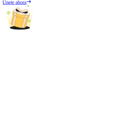
Únete ahora
Share 500000 CASHCAT prize pool
Exclusive for BitMart Users
Register & Trade to Win 500,000 USDT
Precious Metals Trading Carnival
Trade Gold & Silver · 33,333 USDT Bonus
USDT New User Exclusive 10% APR
USDT Flexible Staking | Daily Rewards