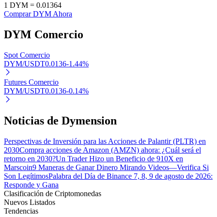
1
DYM
=
0.01364
Comprar DYM Ahora
DYM
Comercio
Inversión automática
Spot Comercio
DYM/USDT
0.0136
-1.44
%
Obtenga ganancias a largo plazo e intereses flexibles
Futures Comercio
DYM/USDT
0.0136
-0.14
%
Noticias de Dymension
Perspectivas de Inversión para las Acciones de Palantir (PLTR) en
2030
Compra acciones de Amazon (AMZN) ahora: ¿Cuál será el
retorno en 2030?
Un Trader Hizo un Beneficio de 910X en
Marscoin
9 Maneras de Ganar Dinero Mirando Videos—Verifica Si
Aprender Staking
Son Legítimos
Palabra del Día de Binance 7, 8, 9 de agosto de 2026:
Obtenga más información sobre cómo obtener ingresos pasivos
Responde y Gana
Clasificación de Criptomonedas
Bitrue
AI
Nuevos Listados
Tendencias