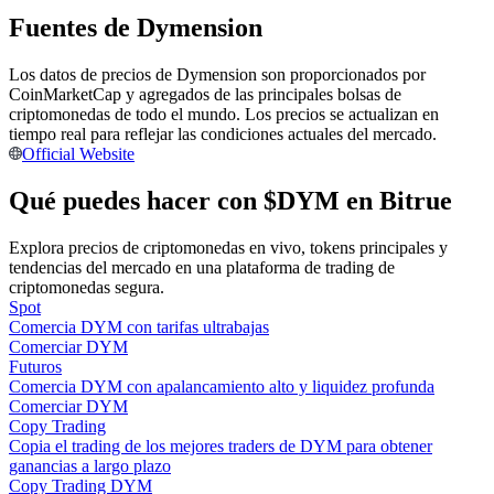
Fuentes de Dymension
Conviértete en un Trader de Copia
Disfruta del reparto de beneficios y comisiones de copy trading
Los datos de precios de Dymension son proporcionados por
CoinMarketCap y agregados de las principales bolsas de
criptomonedas de todo el mundo. Los precios se actualizan en
tiempo real para reflejar las condiciones actuales del mercado.
Official Website
Qué puedes hacer con $DYM en Bitrue
Explora precios de criptomonedas en vivo, tokens principales y
tendencias del mercado en una plataforma de trading de
criptomonedas segura.
Información
Spot
Comercia DYM con tarifas ultrabajas
Análisis de big data que incluye información comercial, etc.
Comerciar DYM
Futuros
Comercia DYM con apalancamiento alto y liquidez profunda
Comerciar DYM
Copy Trading
Copia el trading de los mejores traders de DYM para obtener
ganancias a largo plazo
Copy Trading DYM