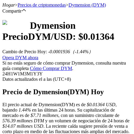
Hogar
>
Precios de criptomonedas
>
Dymension
(DYM)
Compartir
Dymension
Futuros
Precio
DYM
/USD: $
0.01364
Cambio de Precio Hoy
:
-0.0001936
（
-1.44
%）
Opera DYM ahora
Si no estás seguro de cómo comprar Dymension, consulta nuestra
guía completa
Cómo Comprar DYM
.
24H
1W
1M
3M
1Y
3Y
Datos actualizados el a las (UTC+8)
Futuros del USDT
Precio de Dymension(DYM) Hoy
Futuros que utilizan USDT como garantía
El precio actual de Dymension(DYM) es de
$0.01364 USD
,
bajando
1.44%
en las últimas 24 horas. Su capitalización de
mercado es de
$7.71 millones
, con un suministro circulante de
576.39 millones DYM
y un volumen de negociación de 24 horas de
$14.07 millones USD
. La reciente caída sugiere presión de venta a
corto plazo en medio de las fluctuaciones más amplias del mercado.