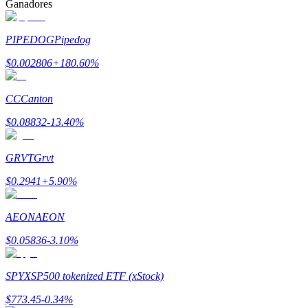
Ganadores
PIPEDOG
Pipedog
$
0.002806
+
180.60
%
Bitrue Partners
CC
Canton
$
0.08832
-13.40
%
GRVT
Grvt
$
0.2941
+
5.90
%
AEON
AEON
Afiliados de Bitrue
$
0.05836
-3.10
%
¡Hasta un 65% de comisiones!
SPYX
SP500 tokenized ETF (xStock)
$
773.45
-0.34
%