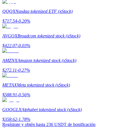
QQQX
Nasdaq tokenized ETF (xStock)
$
717.54
-0.20
%
AVGOX
Broadcom tokenized stock (xStock)
Referencia
$
422.07
-0.03
%
Invita a un amigo para recibir recompensas en efectivo
Deposit CASHCAT & Win
AMZNX
Amazon tokenized stock (xStock)
$
272.11
-0.27
%
METAX
Meta tokenized stock (xStock)
$
588.91
-0.56
%
GOOGLX
Alphabet tokenized stock (xStock)
$
358.62
-1.78
%
Regístrate y obtén hasta
236 USDT
de bonificación
Deposit CASHCAT & Win