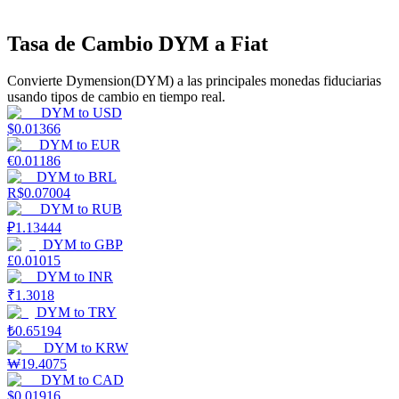
Tasa de Cambio DYM a Fiat
Earn
Convierte Dymension(DYM) a las principales monedas fiduciarias
usando tipos de cambio en tiempo real.
DYM
to
USD
$
0.01366
DYM
to
EUR
€
0.01186
DYM
to
BRL
R$
0.07004
DYM
to
RUB
₽
1.13444
Power Piggy
DYM
to
GBP
£
0.01015
Gana recompensas competitivas diariamente
DYM
to
INR
₹
1.3018
DYM
to
TRY
₺
0.65194
DYM
to
KRW
₩
19.4075
DYM
to
CAD
$
0.01916