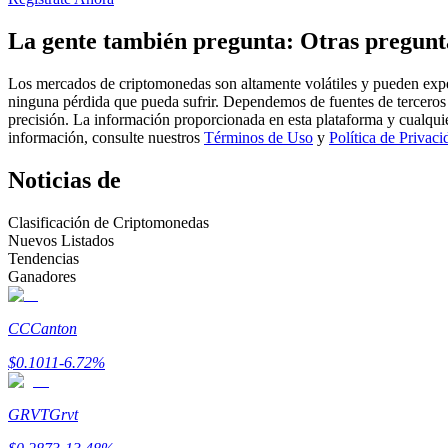
Futuros que utilizan USDC como garantía
La gente también pregunta: Otras pregunt
Los mercados de criptomonedas son altamente volátiles y pueden exper
ninguna pérdida que pueda sufrir. Dependemos de fuentes de terceros 
precisión. La información proporcionada en esta plataforma y cualqui
información, consulte nuestros
Términos de Uso
y
Política de Privaci
Noticias de
Clasificación de Criptomonedas
Copiar Trading
Nuevos Listados
Tendencias
Únete a los mejores traders
Ganadores
CC
Canton
$
0.1011
-6.72
%
GRVT
Grvt