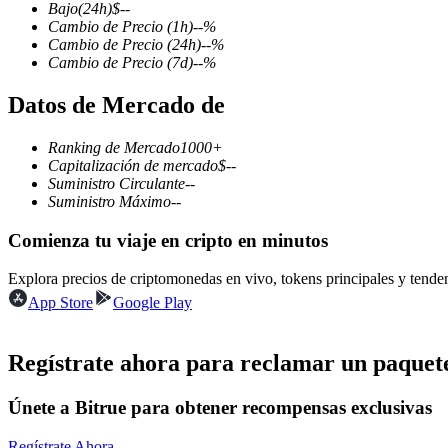
Bajo
(24h)
$
--
Cambio de Precio
(1h)
--
%
Cambio de Precio
(24h)
--
%
Cambio de Precio
(7d)
--
%
Futuros COIN-M
Datos de Mercado de
Futuros de criptomonedas
Ranking de Mercado
1000+
Capitalización de mercado
$
--
Suministro Circulante
--
TradFi
Suministro Máximo
--
Derivados de acciones, divisas, metales preciosos y materias pr
Comienza tu viaje en cripto en minutos
Explora precios de criptomonedas en vivo, tokens principales y tend
App Store
Google Play
Regístrate ahora para reclamar un paquete
Únete a Bitrue para obtener recompensas exclusivas
Futuros del USDC
Regístrate Ahora