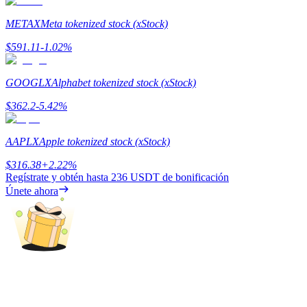
METAX
Meta tokenized stock (xStock)
Guía
$
591.11
-1.02
%
Guía de inicio de futuros
GOOGLX
Alphabet tokenized stock (xStock)
$
362.2
-5.42
%
AAPLX
Apple tokenized stock (xStock)
$
316.38
+
2.22
%
Regístrate y obtén hasta
236 USDT
de bonificación
Únete ahora
Estrategias comerciales
Aprenda cómo mantenerse rentable