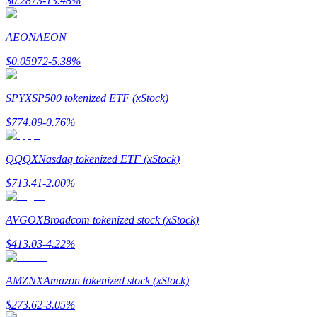
$
0.2873
-13.48
%
Conviértete en un Trader de Copia
Disfruta del reparto de beneficios y comisiones de copy trading
AEON
AEON
$
0.05972
-5.38
%
SPYX
SP500 tokenized ETF (xStock)
$
774.09
-0.76
%
QQQX
Nasdaq tokenized ETF (xStock)
Información
$
713.41
-2.00
%
Análisis de big data que incluye información comercial, etc.
AVGOX
Broadcom tokenized stock (xStock)
$
413.03
-4.22
%
AMZNX
Amazon tokenized stock (xStock)
$
273.62
-3.05
%