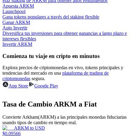
Haz staking de ARKM para obtener altos rendimientos
Apuesta ARKM
Launchpool
Earn
Gana tokens populares a través del staking flexible
Ganar ARKM
Auto Invertir
Diversifica tus inversiones para obtener ganancias a largo plazo e
intereses flexibles
Invertir ARKM
Comienza tu viaje en cripto en minutos
Explora precios de criptomonedas en vivo, tokens principales y
tendencias del mercado en una
plataforma de trading de
criptomonedas
segura.
Power Piggy
App Store
Google Play
Gana recompensas competitivas diariamente
Tasa de Cambio ARKM a Fiat
Convierte Arkham(ARKM) a las principales monedas fiduciarias
usando tipos de cambio en tiempo real.
ARKM
to
USD
$
0.09566