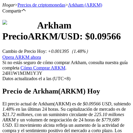
Hogar
>
Precios de criptomonedas
>
Arkham
(ARKM)
Compartir
Arkham
Futuros
Precio
ARKM
/USD: $
0.09566
Cambio de Precio Hoy
:
+0.001395
（
1.48
%）
Opera ARKM ahora
Si no estás seguro de cómo comprar Arkham, consulta nuestra guía
completa
Cómo Comprar ARKM
.
24H
1W
1M
3M
1Y
3Y
Datos actualizados el a las (UTC+8)
Futuros del USDT
Precio de Arkham(ARKM) Hoy
Futuros que utilizan USDT como garantía
El precio actual de Arkham(ARKM) es de
$0.09566 USD
, subiendo
1.48%
en las últimas 24 horas. Su capitalización de mercado es de
$21.72 millones
, con un suministro circulante de
225.10 millones
ARKM
y un volumen de negociación de 24 horas de
$779,689
USD
. El movimiento alcista refleja un aumento de la actividad de
compra y el sentimiento positivo del mercado a corto plazo. Los