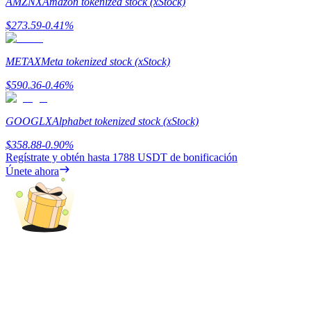
AMZNX
Amazon tokenized stock (xStock)
Deposit & Trade BTC to Share 25000 USDT prize pool!
$
273.59
-0.41
%
METAX
Meta tokenized stock (xStock)
Deposit CASHCAT & Win
$
590.36
-0.46
%
Share 500000 CASHCAT prize pool
GOOGLX
Alphabet tokenized stock (xStock)
$
358.88
-0.90
%
Regístrate y obtén hasta
1788 USDT
de bonificación
Exclusive for BitMart Users
Únete ahora
Register & Trade to Win 500,000 USDT
Precious Metals Trading Carnival
Trade Gold & Silver · 33,333 USDT Bonus