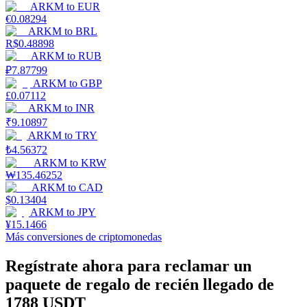
ARKM
to
EUR
€
0.08294
ARKM
to
BRL
Staking
R$
0.48898
ARKM
to
RUB
Alta rentabilidad y acceso instantáneo
₽
7.87799
ARKM
to
GBP
£
0.07112
ARKM
to
INR
₹
9.10897
ARKM
to
TRY
₺
4.56372
ARKM
to
KRW
₩
135.46252
ARKM
to
CAD
Launchpool
$
0.13404
ARKM
to
JPY
Participación flexible para ganar tokens populares
¥
15.1466
Más conversiones de criptomonedas
Regístrate ahora para reclamar un
paquete de regalo de recién llegado de
1788 USDT