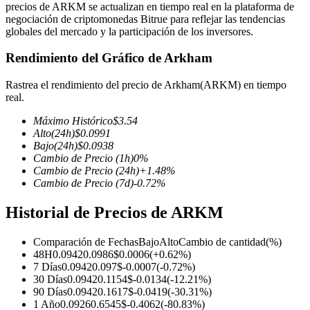
precios de ARKM se actualizan en tiempo real en la plataforma de
negociación de criptomonedas Bitrue para reflejar las tendencias
globales del mercado y la participación de los inversores.
Rendimiento del Gráfico de Arkham
Futuros COIN-M
Rastrea el rendimiento del precio de Arkham(ARKM) en tiempo
Futuros de criptomonedas
real.
Máximo Histórico
$
3.54
Alto
(24h)
$
0.0991
TradFi
Bajo
(24h)
$
0.0938
Cambio de Precio
(1h)
0
%
Derivados de acciones, divisas, metales preciosos y materias
Cambio de Precio
(24h)
+
1.48
%
primas
Cambio de Precio
(7d)
-0.72
%
Historial de Precios de ARKM
Comparación de Fechas
Bajo
Alto
Cambio de cantidad
(%)
48H
0.0942
0.0986
$
0.0006
(
+
0.62
%)
7 Días
0.0942
0.097
$
-0.0007
(
-0.72
%)
30 Días
0.0942
0.1154
$
-0.0134
(
-12.21
%)
90 Días
0.0942
0.1617
$
-0.0419
(
-30.31
%)
1 Año
0.0926
0.6545
$
-0.4062
(
-80.83
%)