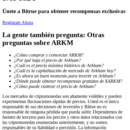
Únete a Bitrue para obtener recompensas exclusivas
Regístrate Ahora
Bloqueos BTR
La gente también pregunta: Otras
Inversiones exclusivas para titulares de BTR
preguntas sobre ARKM
¿Cómo comprar y comerciar ARKM?
¿Por qué baja el precio de Arkham?
¿Cuál es el precio máximo histórico de Arkham?
¿Cuál es la capitalización de mercado de Arkham hoy?
¿Es ahora un buen momento para invertir en Arkham?
¿Dónde puede obtener recompensas gratuitas de $ARKM?
¿Cómo puede rastrear el precio de Arkham?
Préstamos
Los mercados de criptomonedas son altamente volátiles y pueden
experimentar fluctuaciones rápidas de precios. Usted es el único
Servicio de préstamos respaldado por criptomonedas
responsable de sus decisiones de inversión y Bitrue no es
responsable de ninguna pérdida que pueda sufrir. Dependemos de
fuentes de terceros para los precios y otros datos relacionados con
las criptomonedas enumeradas anteriormente, y no somos
responsables de su fiabilidad o precisión. La información