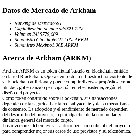
Futuros del USDC
Datos de Mercado de Arkham
Futuros que utilizan USDC como garantía
Ranking de Mercado
591
Capitalización de mercado
$
21.72M
Volumen 24h
$
779,689
Suministro Circulante
225.10M
ARKM
Suministro Máximo
1.00B
ARKM
Acerca de Arkham (ARKM)
Arkham ARKM es un token digital basado en blockchain emitido
Copiar Trading
en la red Blockchain. Opera dentro de la infraestructura existente de
su blockchain anfitriona y puede cumplir diversos propósitos, como
Únete a los mejores traders
utilidad, gobernanza o participación en el ecosistema, según el
diseño del proyecto.
Como token construido sobre Blockchain, sus transacciones
dependen de la seguridad de la red subyacente y de su mecanismo
de consenso. La adopción y el rendimiento de mercado dependen
del desarrollo del proyecto, la participación de la comunidad y la
dinámica general del mercado cripto.
Los inversores deben revisar la documentación oficial del proyecto
para comprender mejor sus casos de uso previstos y su tokenómica.