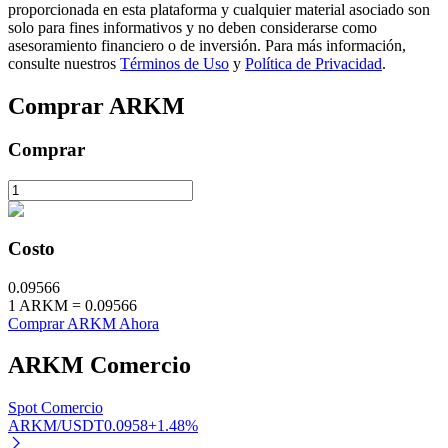
proporcionada en esta plataforma y cualquier material asociado son
solo para fines informativos y no deben considerarse como
asesoramiento financiero o de inversión. Para más información,
consulte nuestros
Términos de Uso
y
Política de Privacidad
.
Comprar
ARKM
Inversión automática
Obtenga ganancias a largo plazo e intereses flexibles
Comprar
Costo
0.09566
1
ARKM
=
0.09566
Comprar ARKM Ahora
Aprender Staking
ARKM
Comercio
Obtenga más información sobre cómo obtener ingresos pasivos
Spot Comercio
Bitrue
AI
ARKM/USDT
0.0958
+
1.48
%