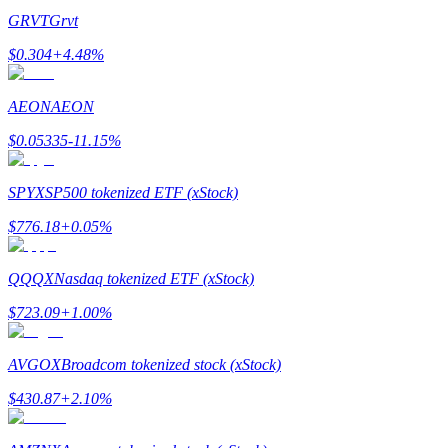
GRVT
Grvt
$
0.304
+
4.48
%
AEON
AEON
Referencia
$
0.05335
-11.15
%
Invita a un amigo para recibir recompensas en efectivo
SPYX
SP500 tokenized ETF (xStock)
BTC Welcome Rewards
$
776.18
+
0.05
%
QQQX
Nasdaq tokenized ETF (xStock)
$
723.09
+
1.00
%
AVGOX
Broadcom tokenized stock (xStock)
$
430.87
+
2.10
%
BTC Welcome Rewards