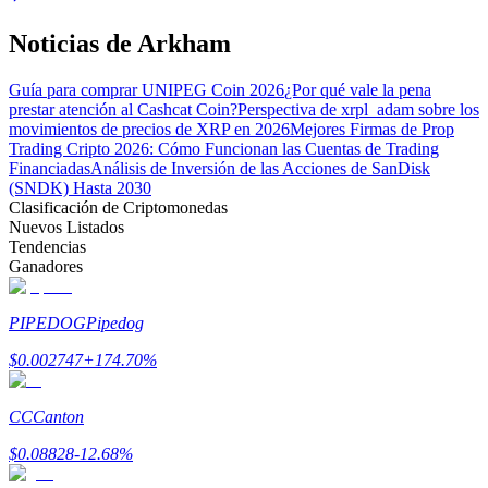
Noticias de Arkham
Guía para comprar UNIPEG Coin 2026
¿Por qué vale la pena
prestar atención al Cashcat Coin?
Perspectiva de xrpl_adam sobre los
movimientos de precios de XRP en 2026
Mejores Firmas de Prop
Trading Cripto 2026: Cómo Funcionan las Cuentas de Trading
Bitrue Partners
Financiadas
Análisis de Inversión de las Acciones de SanDisk
(SNDK) Hasta 2030
Clasificación de Criptomonedas
Nuevos Listados
Tendencias
Ganadores
PIPEDOG
Pipedog
$
0.002747
+
174.70
%
Afiliados de Bitrue
¡Hasta un 65% de comisiones!
CC
Canton
$
0.08828
-12.68
%