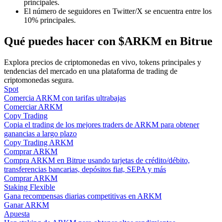
principales.
El número de seguidores en Twitter/X se encuentra entre los
10% principales.
Guía
Qué puedes hacer con $ARKM en Bitrue
Guía de inicio de futuros
Explora precios de criptomonedas en vivo, tokens principales y
tendencias del mercado en una plataforma de trading de
criptomonedas segura.
Spot
Comercia ARKM con tarifas ultrabajas
Comerciar ARKM
Copy Trading
Copia el trading de los mejores traders de ARKM para obtener
ganancias a largo plazo
Copy Trading ARKM
Estrategias comerciales
Comprar ARKM
Compra ARKM en Bitrue usando tarjetas de crédito/débito,
Aprenda cómo mantenerse rentable
transferencias bancarias, depósitos fiat, SEPA y más
Comprar ARKM
Staking Flexible
Gana recompensas diarias competitivas en ARKM
Ganar ARKM
Apuesta