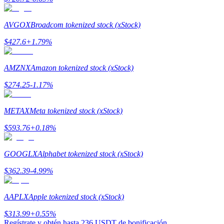
AVGOX
Broadcom tokenized stock (xStock)
Staking
$
427.6
+
1.79
%
Alta rentabilidad y acceso instantáneo
AMZNX
Amazon tokenized stock (xStock)
$
274.25
-1.17
%
METAX
Meta tokenized stock (xStock)
$
593.76
+
0.18
%
Launchpool
GOOGLX
Alphabet tokenized stock (xStock)
Participación flexible para ganar tokens populares
$
362.39
-4.99
%
AAPLX
Apple tokenized stock (xStock)
$
313.99
+
0.55
%
Regístrate y obtén hasta
236 USDT
de bonificación