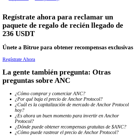
Conviértete en un Trader de Copia
Regístrate ahora para reclamar un
Disfruta del reparto de beneficios y comisiones de copy trading
paquete de regalo de recién llegado de
236 USDT
Únete a Bitrue para obtener recompensas exclusivas
Regístrate Ahora
La gente también pregunta: Otras
preguntas sobre ANC
Información
¿Cómo comprar y comerciar ANC?
Análisis de big data que incluye información comercial, etc.
¿Por qué baja el precio de Anchor Protocol?
¿Cuál es la capitalización de mercado de Anchor Protocol
hoy?
¿Es ahora un buen momento para invertir en Anchor
Protocol?
¿Dónde puede obtener recompensas gratuitas de $ANC?
¿Cómo puede rastrear el precio de Anchor Protocol?