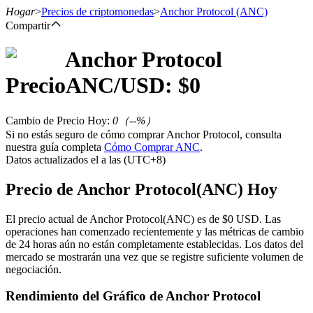
Hogar
>
Precios de criptomonedas
>
Anchor Protocol
(ANC)
Compartir
Anchor Protocol
Futuros
Precio
ANC
/USD: $
0
Cambio de Precio Hoy
:
0
（
--
%）
Si no estás seguro de cómo comprar Anchor Protocol, consulta
nuestra guía completa
Cómo Comprar ANC
.
Datos actualizados el a las (UTC+8)
Precio de Anchor Protocol(ANC) Hoy
Futuros del USDT
El precio actual de Anchor Protocol(ANC) es de $0 USD. Las
operaciones han comenzado recientemente y las métricas de cambio
Futuros que utilizan USDT como garantía
de 24 horas aún no están completamente establecidas. Los datos del
mercado se mostrarán una vez que se registre suficiente volumen de
negociación.
Rendimiento del Gráfico de Anchor Protocol