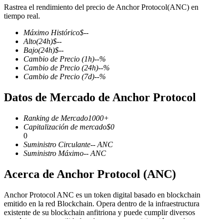
Rastrea el rendimiento del precio de Anchor Protocol(ANC) en
tiempo real.
Máximo Histórico
$
--
Alto
(24h)
$
--
Futuros COIN-M
Bajo
(24h)
$
--
Cambio de Precio
(1h)
--
%
Futuros de criptomonedas
Cambio de Precio
(24h)
--
%
Cambio de Precio
(7d)
--
%
Datos de Mercado de Anchor Protocol
TradFi
Derivados de acciones, divisas, metales preciosos y materias
Ranking de Mercado
1000+
primas
Capitalización de mercado
$
0
0
Suministro Circulante
--
ANC
Suministro Máximo
--
ANC
Acerca de Anchor Protocol (ANC)
Anchor Protocol ANC es un token digital basado en blockchain
emitido en la red Blockchain. Opera dentro de la infraestructura
existente de su blockchain anfitriona y puede cumplir diversos