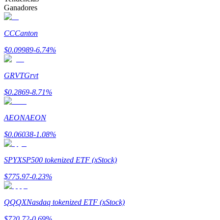
Ganadores
Earn
CC
Canton
$
0.09989
-6.74
%
GRVT
Grvt
$
0.2869
-8.71
%
AEON
AEON
Power Piggy
$
0.06038
-1.08
%
Gana recompensas competitivas diariamente
SPYX
SP500 tokenized ETF (xStock)
$
775.97
-0.23
%
QQQX
Nasdaq tokenized ETF (xStock)
$
720.72
-0.69
%