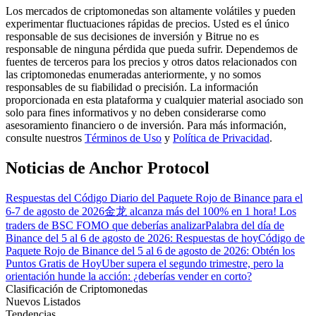
Los mercados de criptomonedas son altamente volátiles y pueden
experimentar fluctuaciones rápidas de precios. Usted es el único
responsable de sus decisiones de inversión y Bitrue no es
Guía
responsable de ninguna pérdida que pueda sufrir. Dependemos de
fuentes de terceros para los precios y otros datos relacionados con
Guía de inicio de futuros
las criptomonedas enumeradas anteriormente, y no somos
responsables de su fiabilidad o precisión. La información
proporcionada en esta plataforma y cualquier material asociado son
solo para fines informativos y no deben considerarse como
asesoramiento financiero o de inversión. Para más información,
consulte nuestros
Términos de Uso
y
Política de Privacidad
.
Noticias de Anchor Protocol
Respuestas del Código Diario del Paquete Rojo de Binance para el
Estrategias comerciales
6-7 de agosto de 2026
金龙 alcanza más del 100% en 1 hora! Los
traders de BSC FOMO que deberías analizar
Palabra del día de
Aprenda cómo mantenerse rentable
Binance del 5 al 6 de agosto de 2026: Respuestas de hoy
Código de
Paquete Rojo de Binance del 5 al 6 de agosto de 2026: Obtén los
Puntos Gratis de Hoy
Uber supera el segundo trimestre, pero la
orientación hunde la acción: ¿deberías vender en corto?
Clasificación de Criptomonedas
Nuevos Listados
Tendencias