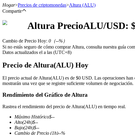
Hogar
>
Precios de criptomonedas
>
Altura
(ALU)
Compartir
Altura
Precio
ALU
/USD: 
Futuros
Cambio de Precio Hoy
:
0
（
--
%）
Si no estás seguro de cómo comprar Altura, consulta nuestra guía co
Datos actualizados el a las (UTC+8)
Precio de Altura(ALU) Hoy
El precio actual de Altura(ALU) es de $0 USD. Las operaciones han 
mostrarán una vez que se registre suficiente volumen de negociación.
Futuros del USDT
Rendimiento del Gráfico de Altura
Futuros que utilizan USDT como garantía
Rastrea el rendimiento del precio de Altura(ALU) en tiempo real.
Máximo Histórico
$
--
Alto
(24h)
$
--
Bajo
(24h)
$
--
Cambio de Precio
(1h)
--
%