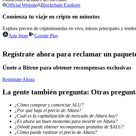
Official Website
Blockchain Explorer
Futuros que utilizan USDC como garantía
Comienza tu viaje en cripto en minutos
Explora precios de criptomonedas en vivo, tokens principales y tend
App Store
Google Play
Regístrate ahora para reclamar un paquete
Únete a Bitrue para obtener recompensas exclusivas
Copiar Trading
Únete a los mejores traders
Regístrate Ahora
La gente también pregunta: Otras pregun
¿Cómo comprar y comerciar ALU?
¿Por qué baja el precio de Altura?
¿Cuál es la capitalización de mercado de Altura hoy?
¿Es ahora un buen momento para invertir en Altura?
¿Dónde puede obtener recompensas gratuitas de $ALU?
¿Cómo puede rastrear el precio de Altura?