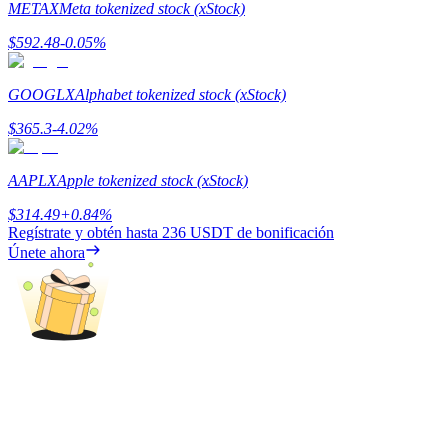
METAX
Meta tokenized stock (xStock)
Earn
$
592.48
-0.05
%
GOOGLX
Alphabet tokenized stock (xStock)
$
365.3
-4.02
%
AAPLX
Apple tokenized stock (xStock)
$
314.49
+
0.84
%
Regístrate y obtén hasta
236 USDT
de bonificación
Power Piggy
Únete ahora
Gana recompensas competitivas diariamente