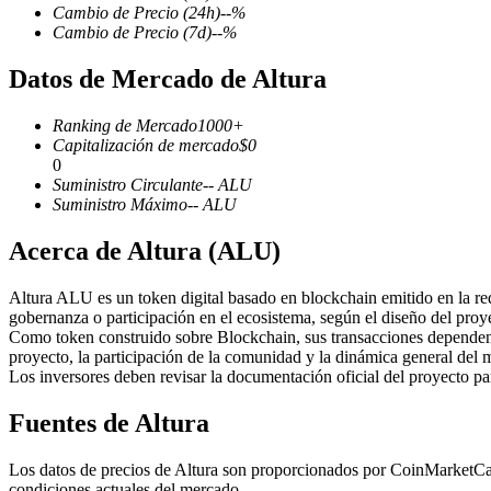
Cambio de Precio
(24h)
--
%
Cambio de Precio
(7d)
--
%
Datos de Mercado de Altura
Futuros COIN-M
Ranking de Mercado
1000+
Futuros de criptomonedas
Capitalización de mercado
$
0
0
Suministro Circulante
--
ALU
Suministro Máximo
--
ALU
TradFi
Acerca de Altura (ALU)
Derivados de acciones, divisas, metales preciosos y materias pr
Altura ALU es un token digital basado en blockchain emitido en la red
gobernanza o participación en el ecosistema, según el diseño del proy
Como token construido sobre Blockchain, sus transacciones dependen 
proyecto, la participación de la comunidad y la dinámica general del 
Los inversores deben revisar la documentación oficial del proyecto p
Fuentes de Altura
Los datos de precios de Altura son proporcionados por CoinMarketCap 
Futuros del USDC
condiciones actuales del mercado.