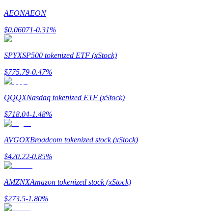
AEON
AEON
Guía
$
0.06071
-0.31
%
Guía de inicio de futuros
SPYX
SP500 tokenized ETF (xStock)
$
775.79
-0.47
%
QQQX
Nasdaq tokenized ETF (xStock)
$
718.04
-1.48
%
Estrategias comerciales
AVGOX
Broadcom tokenized stock (xStock)
Aprenda cómo mantenerse rentable
$
420.22
-0.85
%
AMZNX
Amazon tokenized stock (xStock)
$
273.5
-1.80
%