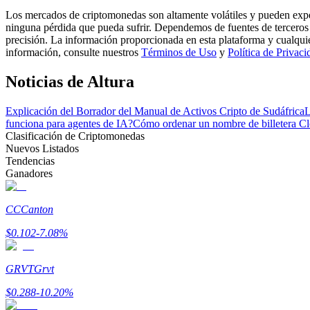
Conviértete en un Trader de Copia
Los mercados de criptomonedas son altamente volátiles y pueden exper
ninguna pérdida que pueda sufrir. Dependemos de fuentes de terceros 
Disfruta del reparto de beneficios y comisiones de copy trading
precisión. La información proporcionada en esta plataforma y cualqui
información, consulte nuestros
Términos de Uso
y
Política de Privaci
Noticias de Altura
Explicación del Borrador del Manual de Activos Cripto de Sudáfrica
L
funciona para agentes de IA?
Cómo ordenar un nombre de billetera Cl
Clasificación de Criptomonedas
Nuevos Listados
Tendencias
Ganadores
Información
Análisis de big data que incluye información comercial, etc.
CC
Canton
$
0.102
-7.08
%
GRVT
Grvt
$
0.288
-10.20
%