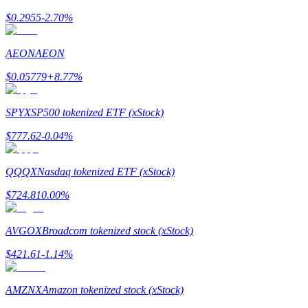
$
0.2955
-2.70
%
Guía
AEON
AEON
Guía de inicio de futuros
$
0.05779
+
8.77
%
SPYX
SP500 tokenized ETF (xStock)
$
777.62
-0.04
%
QQQX
Nasdaq tokenized ETF (xStock)
$
724.81
0.00
%
Estrategias comerciales
Aprenda cómo mantenerse rentable
AVGOX
Broadcom tokenized stock (xStock)
$
421.61
-1.14
%
AMZNX
Amazon tokenized stock (xStock)