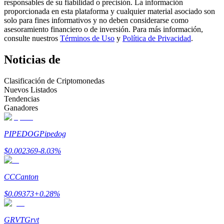
responsables de su fiabilidad o precisión. La información
proporcionada en esta plataforma y cualquier material asociado son
Conviértete en un Trader de Copia
solo para fines informativos y no deben considerarse como
asesoramiento financiero o de inversión. Para más información,
Disfruta del reparto de beneficios y comisiones de copy trading
consulte nuestros
Términos de Uso
y
Política de Privacidad
.
Noticias de
Clasificación de Criptomonedas
Nuevos Listados
Tendencias
Ganadores
PIPEDOG
Pipedog
Información
$
0.002369
-8.03
%
Análisis de big data que incluye información comercial, etc.
CC
Canton
$
0.09373
+
0.28
%
GRVT
Grvt