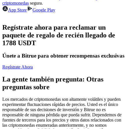
Futuros del USDC
criptomonedas
segura.
App Store
Google Play
Futuros que utilizan USDC como garantía
Regístrate ahora para reclamar un
paquete de regalo de recién llegado de
1788 USDT
Únete a Bitrue para obtener recompensas exclusivas
Regístrate Ahora
Copiar Trading
La gente también pregunta: Otras
Únete a los mejores traders
preguntas sobre
Los mercados de criptomonedas son altamente volátiles y pueden
experimentar fluctuaciones rápidas de precios. Usted es el único
responsable de sus decisiones de inversión y Bitrue no es
responsable de ninguna pérdida que pueda sufrir. Dependemos de
fuentes de terceros para los precios y otros datos relacionados con
las criptomonedas enumeradas anteriormente, y no somos