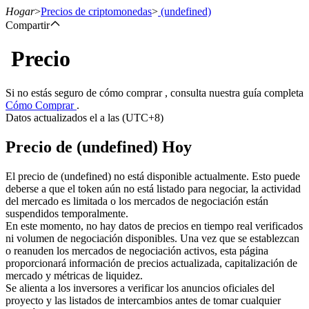
Hogar
>
Precios de criptomonedas
>
(undefined)
Compartir
Precio
Futuros
Si no estás seguro de cómo comprar , consulta nuestra guía completa
Cómo Comprar
.
Datos actualizados el a las (UTC+8)
Precio de (undefined) Hoy
El precio de (undefined) no está disponible actualmente. Esto puede
deberse a que el token aún no está listado para negociar, la actividad
del mercado es limitada o los mercados de negociación están
Futuros del USDT
suspendidos temporalmente.
En este momento, no hay datos de precios en tiempo real verificados
Futuros que utilizan USDT como garantía
ni volumen de negociación disponibles. Una vez que se establezcan
o reanuden los mercados de negociación activos, esta página
proporcionará información de precios actualizada, capitalización de
mercado y métricas de liquidez.
Se alienta a los inversores a verificar los anuncios oficiales del
proyecto y las listados de intercambios antes de tomar cualquier