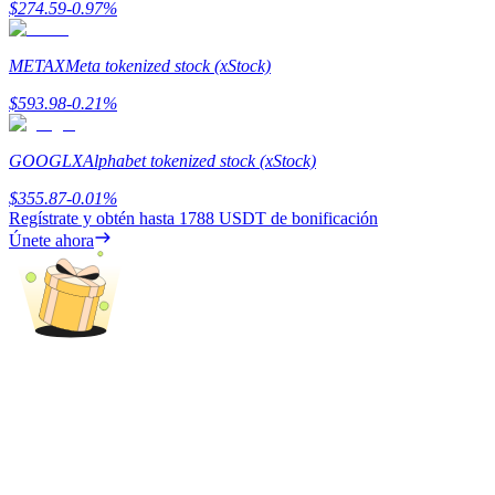
$
274.59
-0.97
%
Earn
METAX
Meta tokenized stock (xStock)
$
593.98
-0.21
%
GOOGLX
Alphabet tokenized stock (xStock)
$
355.87
-0.01
%
Regístrate y obtén hasta
1788 USDT
de bonificación
Únete ahora
Power Piggy
Gana recompensas competitivas diariamente