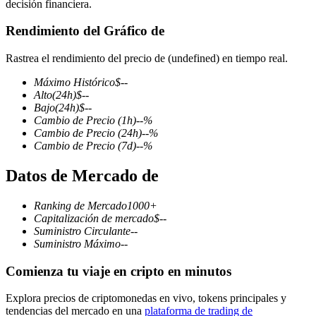
decisión financiera.
Rendimiento del Gráfico de
Rastrea el rendimiento del precio de (undefined) en tiempo real.
Futuros COIN-M
Máximo Histórico
$
--
Futuros de criptomonedas
Alto
(24h)
$
--
Bajo
(24h)
$
--
Cambio de Precio
(1h)
--
%
Cambio de Precio
(24h)
--
%
TradFi
Cambio de Precio
(7d)
--
%
Derivados de acciones, divisas, metales preciosos y materias
Datos de Mercado de
primas
Ranking de Mercado
1000+
Capitalización de mercado
$
--
Suministro Circulante
--
Suministro Máximo
--
Comienza tu viaje en cripto en minutos
Explora precios de criptomonedas en vivo, tokens principales y
tendencias del mercado en una
plataforma de trading de