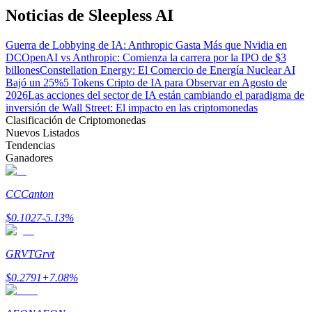
Noticias de Sleepless AI
Guerra de Lobbying de IA: Anthropic Gasta Más que Nvidia en
DC
OpenAI vs Anthropic: Comienza la carrera por la IPO de $3
billones
Constellation Energy: El Comercio de Energía Nuclear AI
Bajó un 25%
5 Tokens Cripto de IA para Observar en Agosto de
2026
Las acciones del sector de IA están cambiando el paradigma de
Bitrue Partners
inversión de Wall Street: El impacto en las criptomonedas
Clasificación de Criptomonedas
Nuevos Listados
Tendencias
Ganadores
CC
Canton
$
0.1027
-5.13
%
Afiliados de Bitrue
GRVT
Grvt
¡Hasta un 65% de comisiones!
$
0.2791
+
7.08
%