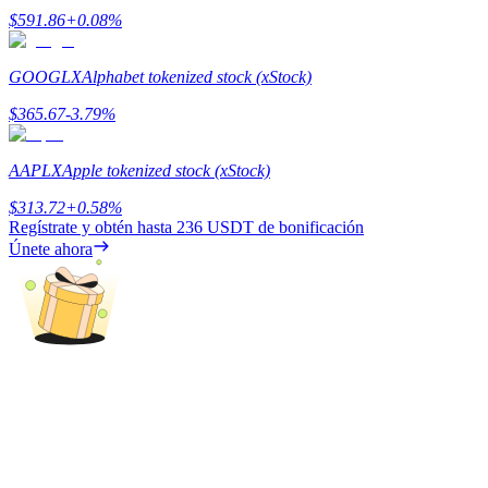
$
591.86
+
0.08
%
Share 500000 CASHCAT prize pool
GOOGLX
Alphabet tokenized stock (xStock)
$
365.67
-3.79
%
Exclusive for BitMart Users
Register & Trade to Win 500,000 USDT
AAPLX
Apple tokenized stock (xStock)
$
313.72
+
0.58
%
Regístrate y obtén hasta
236 USDT
de bonificación
Únete ahora
Precious Metals Trading Carnival
Trade Gold & Silver · 33,333 USDT Bonus
USDT New User Exclusive 10% APR
USDT Flexible Staking | Daily Rewards