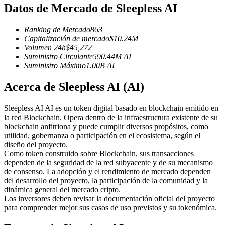
Futuros del USDC
Datos de Mercado de Sleepless AI
Futuros que utilizan USDC como garantía
Ranking de Mercado
863
Capitalización de mercado
$
10.24M
Volumen 24h
$
45,272
Suministro Circulante
590.44M
AI
Suministro Máximo
1.00B
AI
Acerca de Sleepless AI (AI)
Sleepless AI AI es un token digital basado en blockchain emitido en
la red Blockchain. Opera dentro de la infraestructura existente de su
Copiar Trading
blockchain anfitriona y puede cumplir diversos propósitos, como
utilidad, gobernanza o participación en el ecosistema, según el
Únete a los mejores traders
diseño del proyecto.
Como token construido sobre Blockchain, sus transacciones
dependen de la seguridad de la red subyacente y de su mecanismo
de consenso. La adopción y el rendimiento de mercado dependen
del desarrollo del proyecto, la participación de la comunidad y la
dinámica general del mercado cripto.
Los inversores deben revisar la documentación oficial del proyecto
para comprender mejor sus casos de uso previstos y su tokenómica.