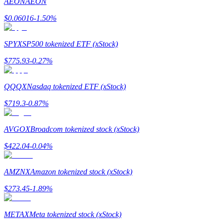
AEON
AEON
$
0.06016
-1.50
%
SPYX
SP500 tokenized ETF (xStock)
$
775.93
-0.27
%
Referencia
Invita a un amigo para recibir recompensas en efectivo
QQQX
Nasdaq tokenized ETF (xStock)
Deposit CASHCAT & Win
$
719.3
-0.87
%
AVGOX
Broadcom tokenized stock (xStock)
$
422.04
-0.04
%
AMZNX
Amazon tokenized stock (xStock)
$
273.45
-1.89
%
METAX
Meta tokenized stock (xStock)
Deposit CASHCAT & Win