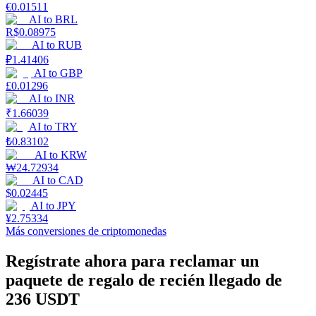
€
0.01511
AI
to
BRL
R$
0.08975
Staking
AI
to
RUB
₽
1.41406
Alta rentabilidad y acceso instantáneo
AI
to
GBP
£
0.01296
AI
to
INR
₹
1.66039
AI
to
TRY
₺
0.83102
AI
to
KRW
₩
24.72934
AI
to
CAD
$
0.02445
Launchpool
AI
to
JPY
¥
2.75334
Participación flexible para ganar tokens populares
Más conversiones de criptomonedas
Regístrate ahora para reclamar un
paquete de regalo de recién llegado de
236 USDT