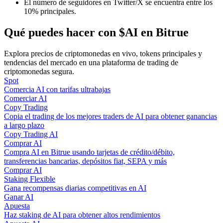
El número de seguidores en Twitter/X se encuentra entre los
10% principales.
Qué puedes hacer con $AI en Bitrue
Guía
Guía de inicio de futuros
Explora precios de criptomonedas en vivo, tokens principales y
tendencias del mercado en una plataforma de trading de
criptomonedas segura.
Spot
Comercia AI con tarifas ultrabajas
Comerciar AI
Copy Trading
Copia el trading de los mejores traders de AI para obtener ganancias
a largo plazo
Copy Trading AI
Comprar AI
Estrategias comerciales
Compra AI en Bitrue usando tarjetas de crédito/débito,
transferencias bancarias, depósitos fiat, SEPA y más
Aprenda cómo mantenerse rentable
Comprar AI
Staking Flexible
Gana recompensas diarias competitivas en AI
Ganar AI
Apuesta
Haz staking de AI para obtener altos rendimientos