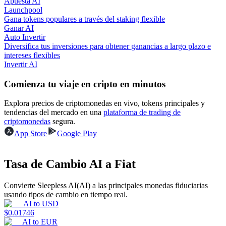
Apuesta AI
Launchpool
Gana tokens populares a través del staking flexible
Earn
Ganar AI
Auto Invertir
Diversifica tus inversiones para obtener ganancias a largo plazo e
intereses flexibles
Invertir AI
Comienza tu viaje en cripto en minutos
Explora precios de criptomonedas en vivo, tokens principales y
tendencias del mercado en una
plataforma de trading de
criptomonedas
segura.
Power Piggy
App Store
Google Play
Gana recompensas competitivas diariamente
Tasa de Cambio AI a Fiat
Convierte Sleepless AI(AI) a las principales monedas fiduciarias
usando tipos de cambio en tiempo real.
AI
to
USD
$
0.01746
AI
to
EUR