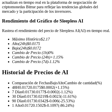
actualizan en tiempo real en la plataforma de negociación de
criptomonedas Bitrue para reflejar las tendencias globales del
mercado y la participación de los inversores.
Rendimiento del Gráfico de Sleepless AI
Futuros COIN-M
Rastrea el rendimiento del precio de Sleepless AI(AI) en tiempo real.
Futuros de criptomonedas
Máximo Histórico
$
2.17
Alto
(24h)
$
0.0175
Bajo
(24h)
$
0.0172
TradFi
Cambio de Precio
(1h)
0
%
Cambio de Precio
(24h)
+
1.15
%
Derivados de acciones, divisas, metales preciosos y materias
Cambio de Precio
(7d)
-1.12
%
primas
Historial de Precios de AI
Comparación de Fechas
Bajo
Alto
Cambio de cantidad
(%)
48H
0.0172
0.0175
$
0.0002
(
+
1.15
%)
7 Días
0.0173
0.0177
$
-0.0002
(
-1.12
%)
30 Días
0.0173
0.0219
$
-0.0023
(
-11.61
%)
90 Días
0.0173
0.0342
$
-0.006
(
-25.53
%)
1 Año
0.0172
0.1502
$
-0.1097
(
-86.24
%)