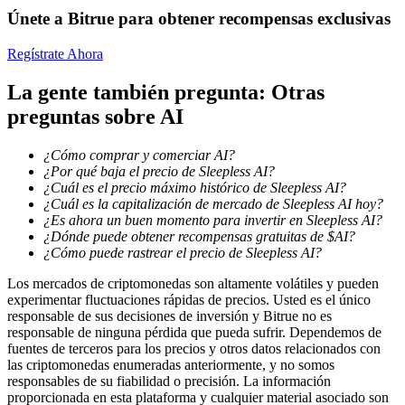
Únete a Bitrue para obtener recompensas exclusivas
Regístrate Ahora
Bloqueos BTR
La gente también pregunta: Otras
Inversiones exclusivas para titulares de BTR
preguntas sobre AI
¿Cómo comprar y comerciar AI?
¿Por qué baja el precio de Sleepless AI?
¿Cuál es el precio máximo histórico de Sleepless AI?
¿Cuál es la capitalización de mercado de Sleepless AI hoy?
¿Es ahora un buen momento para invertir en Sleepless AI?
¿Dónde puede obtener recompensas gratuitas de $AI?
¿Cómo puede rastrear el precio de Sleepless AI?
Los mercados de criptomonedas son altamente volátiles y pueden
Préstamos
experimentar fluctuaciones rápidas de precios. Usted es el único
responsable de sus decisiones de inversión y Bitrue no es
Servicio de préstamos respaldado por criptomonedas
responsable de ninguna pérdida que pueda sufrir. Dependemos de
fuentes de terceros para los precios y otros datos relacionados con
las criptomonedas enumeradas anteriormente, y no somos
responsables de su fiabilidad o precisión. La información
proporcionada en esta plataforma y cualquier material asociado son