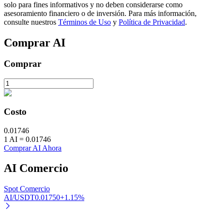
solo para fines informativos y no deben considerarse como
asesoramiento financiero o de inversión. Para más información,
consulte nuestros
Términos de Uso
y
Política de Privacidad
.
Comprar
AI
Inversión automática
Comprar
Obtenga ganancias a largo plazo e intereses flexibles
Costo
0.01746
1
AI
=
0.01746
Comprar AI Ahora
AI
Comercio
Aprender Staking
Obtenga más información sobre cómo obtener ingresos pasivos
Spot Comercio
AI/USDT
0.01750
+
1.15
%
Bitrue
AI