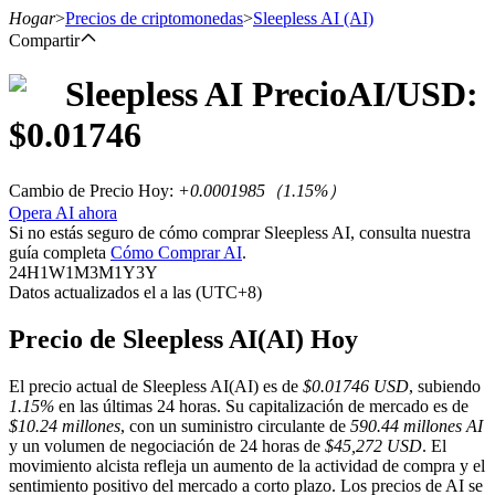
Hogar
>
Precios de criptomonedas
>
Sleepless AI
(AI)
Compartir
Sleepless AI
Precio
AI
/USD:
Futuros
$
0.01746
Cambio de Precio Hoy
:
+0.0001985
（
1.15
%）
Opera AI ahora
Si no estás seguro de cómo comprar Sleepless AI, consulta nuestra
guía completa
Cómo Comprar AI
.
24H
1W
1M
3M
1Y
3Y
Datos actualizados el a las (UTC+8)
Futuros del USDT
Precio de Sleepless AI(AI) Hoy
Futuros que utilizan USDT como garantía
El precio actual de Sleepless AI(AI) es de
$0.01746 USD
, subiendo
1.15%
en las últimas 24 horas. Su capitalización de mercado es de
$10.24 millones
, con un suministro circulante de
590.44 millones AI
y un volumen de negociación de 24 horas de
$45,272 USD
. El
movimiento alcista refleja un aumento de la actividad de compra y el
sentimiento positivo del mercado a corto plazo. Los precios de AI se