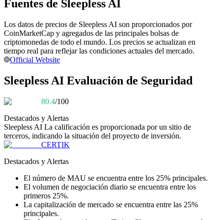
Fuentes de Sleepless AI
Conviértete en un Trader de Copia
Los datos de precios de Sleepless AI son proporcionados por
Disfruta del reparto de beneficios y comisiones de copy trading
CoinMarketCap y agregados de las principales bolsas de
criptomonedas de todo el mundo. Los precios se actualizan en
tiempo real para reflejar las condiciones actuales del mercado.
Official Website
Sleepless AI Evaluación de Seguridad
80.4
/100
Destacados y Alertas
Sleepless AI
La calificación es proporcionada por un sitio de
Información
terceros, indicando la situación del proyecto de inversión.
CERTIK
Análisis de big data que incluye información comercial, etc.
Destacados y Alertas
El número de MAU se encuentra entre los 25% principales.
El volumen de negociación diario se encuentra entre los
primeros 25%.
La capitalización de mercado se encuentra entre las 25%
principales.