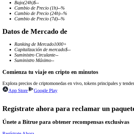
Bajo
(24h)
$
--
Cambio de Precio
(1h)
--
%
Cambio de Precio
(24h)
--
%
Cambio de Precio
(7d)
--
%
Futuros COIN-M
Datos de Mercado de
Futuros de criptomonedas
Ranking de Mercado
1000+
Capitalización de mercado
$
--
Suministro Circulante
--
TradFi
Suministro Máximo
--
Derivados de acciones, divisas, metales preciosos y materias pr
Comienza tu viaje en cripto en minutos
Explora precios de criptomonedas en vivo, tokens principales y tend
App Store
Google Play
Regístrate ahora para reclamar un paquete
Únete a Bitrue para obtener recompensas exclusivas
Futuros del USDC
Regístrate Ahora