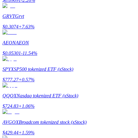
$
0.09091
-2.26
%
Conviértete en un Trader de Copia
Disfruta del reparto de beneficios y comisiones de copy trading
GRVT
Grvt
$
0.3074
+
7.63
%
AEON
AEON
$
0.05301
-11.54
%
SPYX
SP500 tokenized ETF (xStock)
Información
$
777.27
+
0.57
%
Análisis de big data que incluye información comercial, etc.
QQQX
Nasdaq tokenized ETF (xStock)
$
724.83
+
1.06
%
AVGOX
Broadcom tokenized stock (xStock)
$
429.44
+
1.59
%