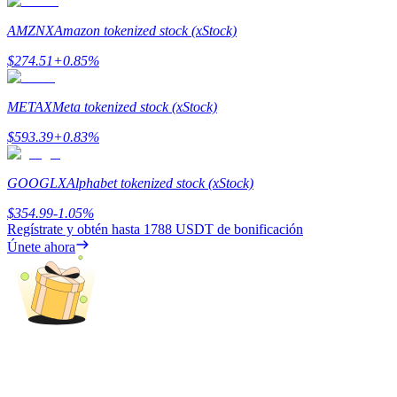
AMZNX
Amazon tokenized stock (xStock)
Guía
$
274.51
+
0.85
%
Guía de inicio de futuros
METAX
Meta tokenized stock (xStock)
$
593.39
+
0.83
%
GOOGLX
Alphabet tokenized stock (xStock)
$
354.99
-1.05
%
Regístrate y obtén hasta
1788 USDT
de bonificación
Únete ahora
Estrategias comerciales
Aprenda cómo mantenerse rentable