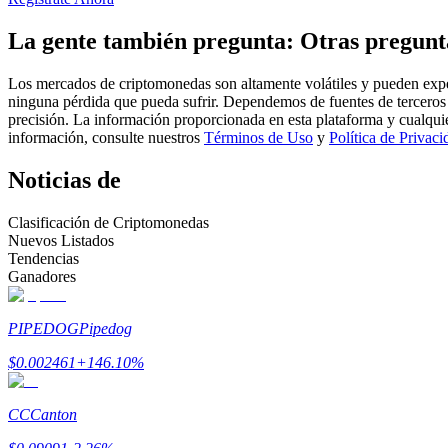
Futuros que utilizan USDC como garantía
La gente también pregunta: Otras pregunt
Los mercados de criptomonedas son altamente volátiles y pueden exper
ninguna pérdida que pueda sufrir. Dependemos de fuentes de terceros 
precisión. La información proporcionada en esta plataforma y cualqui
información, consulte nuestros
Términos de Uso
y
Política de Privaci
Noticias de
Clasificación de Criptomonedas
Copiar Trading
Nuevos Listados
Tendencias
Únete a los mejores traders
Ganadores
PIPEDOG
Pipedog
$
0.002461
+
146.10
%
CC
Canton