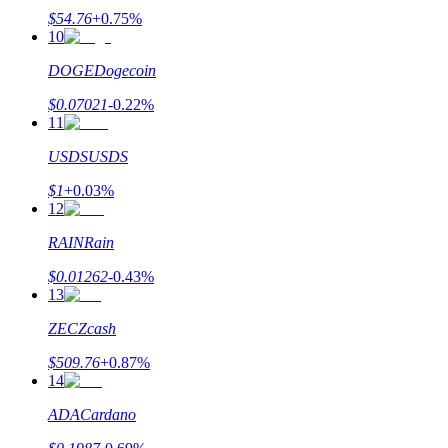
$
54.76
+
0.75
%
Staking
10
Alta rentabilidad y acceso instantáneo
DOGE
Dogecoin
$
0.07021
-0.22
%
11
USDS
USDS
$
1
+
0.03
%
12
RAIN
Rain
Launchpool
$
0.01262
-0.43
%
13
Participación flexible para ganar tokens populares
ZEC
Zcash
$
509.76
+
0.87
%
14
ADA
Cardano