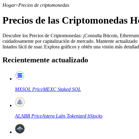
Hogar
>
Precios de criptomonedas
Precios de las Criptomonedas H
Futuros
Descubre los Precios de Criptomonedas: ¡Consulta Bitcoin, Ethereum,
cuidadosamente por capitalización de mercado. Mantente actualizado c
listados fácil de usar. Explora gráficos y obtén una visión más detal
Recientemente actualizado
MXSOL
Price
MEXC Staked SOL
Futuros del USDT
Futuros que utilizan USDT como garantía
ALABB
Price
Astera Labs Tokenized bStocks