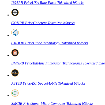
USARB
Price
USA Rare Earth Tokenized bStocks
Futuros COIN-M
COHRB
Price
Coherent Tokenized bStocks
Futuros de criptomonedas
CRDOB
Price
Credo Technology Tokenized bStocks
TradFi
Derivados de acciones, divisas, metales preciosos y materias pr
BMNRB
Price
BitMine Immersion Technologies Tokenized bSto
ASTSB
Price
AST SpaceMobile Tokenized bStocks
Futuros del USDC
SMCIB
Price
Super Micro Computer Tokenized bStocks