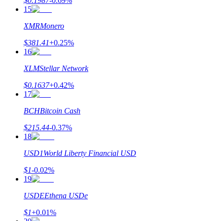
$
0.1987
-0.69
%
15
XMR
Monero
Bloqueos BTR
$
381.41
+
0.25
%
Inversiones exclusivas para titulares de BTR
16
XLM
Stellar Network
$
0.1637
+
0.42
%
17
BCH
Bitcoin Cash
$
215.44
-0.37
%
18
Préstamos
USD1
World Liberty Financial USD
Servicio de préstamos respaldado por criptomonedas
$
1
-0.02
%
19
USDE
Ethena USDe
$
1
+
0.01
%