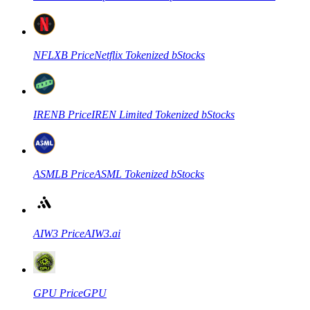
Futuros que utilizan USDC como garantía
NFLXB
Price
Netflix Tokenized bStocks
IRENB
Price
IREN Limited Tokenized bStocks
Copiar Trading
ASMLB
Price
ASML Tokenized bStocks
Únete a los mejores traders
AIW3
Price
AIW3.ai
GPU
Price
GPU