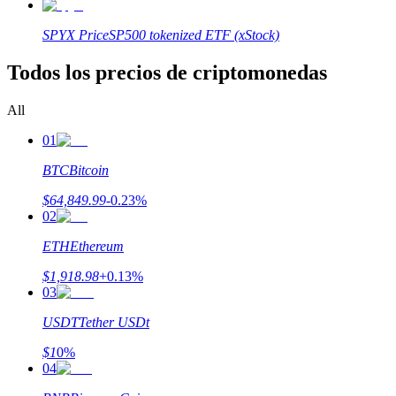
SPYX
Price
SP500 tokenized ETF (xStock)
Guía
Todos los precios de criptomonedas
Guía de inicio de futuros
All
01
BTC
Bitcoin
$
64,849.99
-0.23
%
02
ETH
Ethereum
Estrategias comerciales
$
1,918.98
+
0.13
%
Aprenda cómo mantenerse rentable
03
USDT
Tether USDt
$
1
0
%
04