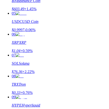
BNB
Binance Coin
$
603.49
+
1.45
%
Earn
05
USDC
USD Coin
$
0.9997
-0.06
%
06
XRP
XRP
$
1.04
+
0.59
%
07
Power Piggy
SOL
Solana
Gana recompensas competitivas diariamente
$
76.36
+
2.22
%
08
TRX
Tron
$
0.33
+
0.76
%
09
HYPE
Hyperliquid