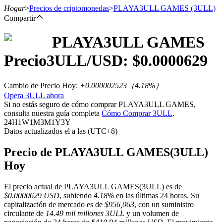
Hogar
>
Precios de criptomonedas
>
PLAYA3ULL GAMES
(3ULL)
Compartir
PLAYA3ULL GAMES
Futuros
Precio
3ULL
/USD: $
0.0000629
Cambio de Precio Hoy
:
+0.000002523
（
4.18
%）
Opera 3ULL ahora
Si no estás seguro de cómo comprar PLAYA3ULL GAMES,
consulta nuestra guía completa
Cómo Comprar 3ULL
.
24H
1W
1M
3M
1Y
3Y
Datos actualizados el a las (UTC+8)
Futuros del USDT
Precio de PLAYA3ULL GAMES(3ULL)
Hoy
Futuros que utilizan USDT como garantía
El precio actual de PLAYA3ULL GAMES(3ULL) es de
$0.0000629 USD
, subiendo
4.18%
en las últimas 24 horas. Su
capitalización de mercado es de
$956,063
, con un suministro
circulante de
14.49 mil millones 3ULL
y un volumen de