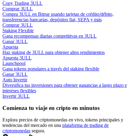
Copy Trading 3ULL
Comprar 3ULL
Compra 3ULL en Bitrue usando tarjetas de crédito/débito,
Guía
transferencias bancarias, depósitos fiat, SEPA y más
Comprar 3ULL
Guía de inicio de futuros
Staking Flexible
Gana recompensas diarias competitivas en 3ULL
Ganar 3ULL
Apuesta
Haz staking de 3ULL para obtener altos rendimientos
Apuesta 3ULL
Launchpool
Gana tokens populares a través del staking flexible
Ganar 3ULL
Auto Invertir
Diversifica tus inversiones para obtener ganancias a largo plazo e
intereses flexibles
Estrategias comerciales
Invertir 3ULL
Aprenda cómo mantenerse rentable
Comienza tu viaje en cripto en minutos
Explora precios de criptomonedas en vivo, tokens principales y
tendencias del mercado en una
plataforma de trading de
criptomonedas
segura.