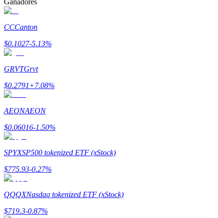
Ganadores
CC
Canton
$
0.1027
-5.13
%
Bitrue Partners
GRVT
Grvt
$
0.2791
+
7.08
%
AEON
AEON
$
0.06016
-1.50
%
SPYX
SP500 tokenized ETF (xStock)
Afiliados de Bitrue
$
775.93
-0.27
%
¡Hasta un 65% de comisiones!
QQQX
Nasdaq tokenized ETF (xStock)
$
719.3
-0.87
%