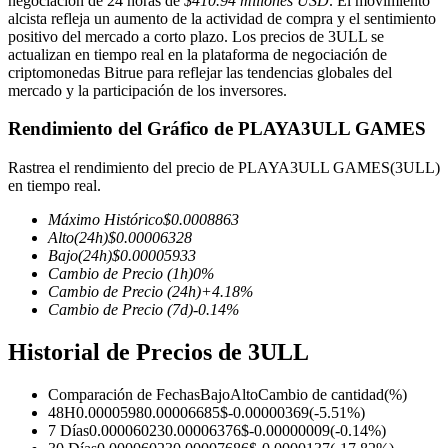
negociación de 24 horas de
$410.94 millones USD
. El movimiento
alcista refleja un aumento de la actividad de compra y el sentimiento
positivo del mercado a corto plazo. Los precios de 3ULL se
actualizan en tiempo real en la plataforma de negociación de
criptomonedas Bitrue para reflejar las tendencias globales del
mercado y la participación de los inversores.
Futuros COIN-M
Futuros de criptomonedas
Rendimiento del Gráfico de PLAYA3ULL GAMES
Rastrea el rendimiento del precio de PLAYA3ULL GAMES(3ULL)
en tiempo real.
TradFi
Máximo Histórico
$
0.0008863
Derivados de acciones, divisas, metales preciosos y materias
Alto
(24h)
$
0.00006328
primas
Bajo
(24h)
$
0.00005933
Cambio de Precio
(1h)
0
%
Cambio de Precio
(24h)
+
4.18
%
Cambio de Precio
(7d)
-0.14
%
Historial de Precios de 3ULL
Comparación de Fechas
Bajo
Alto
Cambio de cantidad
(%)
48H
0.0000598
0.00006685
$
-0.00000369
(
-5.51
%)
7 Días
0.00006023
0.00006376
$
-0.00000009
(
-0.14
%)