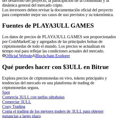
del desarrollo del proyecto, la participación de la comunidad y la
dinámica general del mercado cripto.
Conviértete en un Trader de Copia
Los inversores deben revisar la documentación oficial del proyecto
para comprender mejor sus casos de uso previstos y su tokenómica.
Disfruta del reparto de beneficios y comisiones de copy trading
Fuentes de PLAYA3ULL GAMES
Los datos de precios de PLAYA3ULL GAMES son proporcionados
por CoinMarketCap y agregados de las principales bolsas de
criptomonedas de todo el mundo. Los precios se actualizan en
tiempo real para reflejar las condiciones actuales del mercado.
Official Website
Blockchain Explorer
Qué puedes hacer con $3ULL en Bitrue
Información
Explora precios de criptomonedas en vivo, tokens principales y
Análisis de big data que incluye información comercial, etc.
tendencias del mercado en una plataforma de trading de
criptomonedas segura.
Spot
Comercia 3ULL con tarifas ultrabajas
Comerciar 3ULL
Copy Trading
Copia el trading de los mejores traders de 3ULL para obtener
ganancias a largo plazo