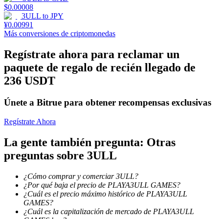
$
0.00008
3ULL
to
JPY
¥
0.00991
Staking
Más conversiones de criptomonedas
Alta rentabilidad y acceso instantáneo
Regístrate ahora para reclamar un
paquete de regalo de recién llegado de
236 USDT
Únete a Bitrue para obtener recompensas exclusivas
Regístrate Ahora
La gente también pregunta: Otras
Launchpool
preguntas sobre 3ULL
Participación flexible para ganar tokens populares
¿Cómo comprar y comerciar 3ULL?
¿Por qué baja el precio de PLAYA3ULL GAMES?
¿Cuál es el precio máximo histórico de PLAYA3ULL
GAMES?
¿Cuál es la capitalización de mercado de PLAYA3ULL