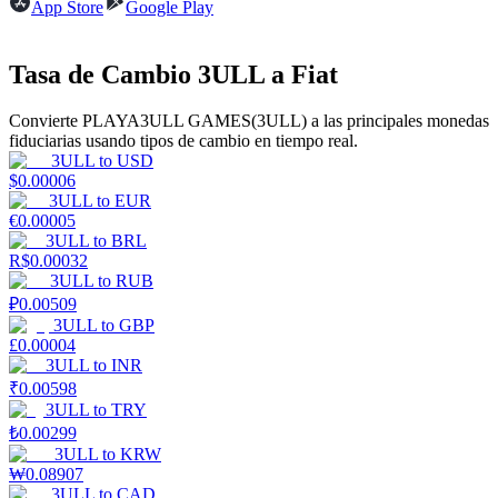
App Store
Google Play
Earn
Tasa de Cambio 3ULL a Fiat
Convierte PLAYA3ULL GAMES(3ULL) a las principales monedas
fiduciarias usando tipos de cambio en tiempo real.
3ULL
to
USD
$
0.00006
3ULL
to
EUR
€
0.00005
3ULL
to
BRL
R$
0.00032
3ULL
to
RUB
Power Piggy
₽
0.00509
3ULL
to
GBP
Gana recompensas competitivas diariamente
£
0.00004
3ULL
to
INR
₹
0.00598
3ULL
to
TRY
₺
0.00299
3ULL
to
KRW
₩
0.08907
3ULL
to
CAD