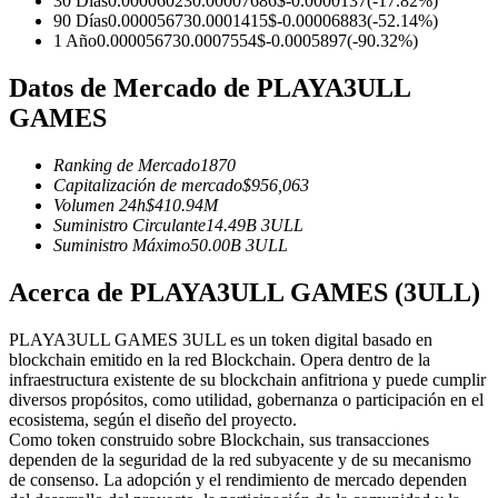
30 Días
0.00006023
0.00007686
$
-0.0000137
(
-17.82
%)
Futuros del USDC
90 Días
0.00005673
0.0001415
$
-0.00006883
(
-52.14
%)
1 Año
0.00005673
0.0007554
$
-0.0005897
(
-90.32
%)
Futuros que utilizan USDC como garantía
Datos de Mercado de PLAYA3ULL
GAMES
Ranking de Mercado
1870
Capitalización de mercado
$
956,063
Volumen 24h
$
410.94M
Suministro Circulante
14.49B
3ULL
Suministro Máximo
50.00B
3ULL
Copiar Trading
Acerca de PLAYA3ULL GAMES (3ULL)
Únete a los mejores traders
PLAYA3ULL GAMES 3ULL es un token digital basado en
blockchain emitido en la red Blockchain. Opera dentro de la
infraestructura existente de su blockchain anfitriona y puede cumplir
diversos propósitos, como utilidad, gobernanza o participación en el
ecosistema, según el diseño del proyecto.
Como token construido sobre Blockchain, sus transacciones
dependen de la seguridad de la red subyacente y de su mecanismo
de consenso. La adopción y el rendimiento de mercado dependen