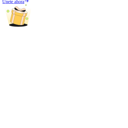
Únete ahora
Share 500000 CASHCAT prize pool
Exclusive for BitMart Users
Register & Trade to Win 500,000 USDT
Precious Metals Trading Carnival
Trade Gold & Silver · 33,333 USDT Bonus
USDT New User Exclusive 10% APR
USDT Flexible Staking | Daily Rewards