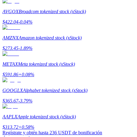
AVGOX
Broadcom tokenized stock (xStock)
$
422.04
-0.04
%
AMZNX
Amazon tokenized stock (xStock)
Referencia
$
273.45
-1.89
%
Invita a un amigo para recibir recompensas en efectivo
Deposit CASHCAT & Win
METAX
Meta tokenized stock (xStock)
$
591.86
+
0.08
%
GOOGLX
Alphabet tokenized stock (xStock)
$
365.67
-3.79
%
AAPLX
Apple tokenized stock (xStock)
$
313.72
+
0.58
%
Regístrate y obtén hasta
236 USDT
de bonificación
Deposit CASHCAT & Win