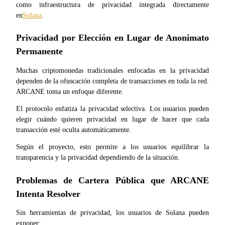
como infraestructura de privacidad integrada directamente 
en
Solana
.
Privacidad por Elección en Lugar de Anonimato 
Bloqueos BTR
Permanente
Inversiones exclusivas para titulares de BTR
Muchas criptomonedas tradicionales enfocadas en la privacidad 
dependen de la ofuscación completa de transacciones en toda la red. 
ARCANE toma un enfoque diferente.
El protocolo enfatiza la privacidad selectiva. Los usuarios pueden 
elegir cuándo quieren privacidad en lugar de hacer que cada 
transacción esté oculta automáticamente.
Según el proyecto, esto permite a los usuarios equilibrar la 
transparencia y la privacidad dependiendo de la situación.
Préstamos
Servicio de préstamos respaldado por criptomonedas
Problemas de Cartera Pública que ARCANE 
Intenta Resolver
Sin herramientas de privacidad, los usuarios de Solana pueden 
exponer: