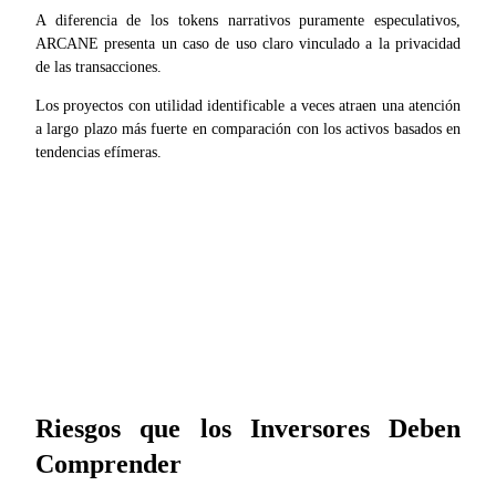
A diferencia de los tokens narrativos puramente especulativos, 
Deposit & Trade BTC to Share 25000 USDT prize pool!
ARCANE presenta un caso de uso claro vinculado a la privacidad 
de las transacciones.
Los proyectos con utilidad identificable a veces atraen una atención 
Deposit CASHCAT & Win
a largo plazo más fuerte en comparación con los activos basados en 
tendencias efímeras.
Share 500000 CASHCAT prize pool
Exclusive for BitMart Users
Register & Trade to Win 500,000 USDT
Precious Metals Trading Carnival
Riesgos que los Inversores Deben 
Trade Gold & Silver · 33,333 USDT Bonus
Comprender