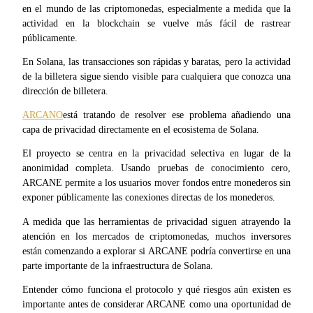
en el mundo de las criptomonedas, especialmente a medida que la
actividad en la blockchain se vuelve más fácil de rastrear
públicamente.
En Solana, las transacciones son rápidas y baratas, pero la actividad 
Futuros COIN-M
de la billetera sigue siendo visible para cualquiera que conozca una 
Futuros de criptomonedas
dirección de billetera.
ARCANO
está tratando de resolver ese problema añadiendo una 
capa de privacidad directamente en el ecosistema de Solana.
TradFi
El proyecto se centra en la privacidad selectiva en lugar de la 
Derivados de acciones, divisas, metales preciosos y materias
anonimidad completa. Usando pruebas de conocimiento cero, 
primas
ARCANE permite a los usuarios mover fondos entre monederos sin 
exponer públicamente las conexiones directas de los monederos.
A medida que las herramientas de privacidad siguen atrayendo la 
atención en los mercados de criptomonedas, muchos inversores 
están comenzando a explorar si ARCANE podría convertirse en una 
parte importante de la infraestructura de Solana.
Entender cómo funciona el protocolo y qué riesgos aún existen es 
importante antes de considerar ARCANE como una oportunidad de 