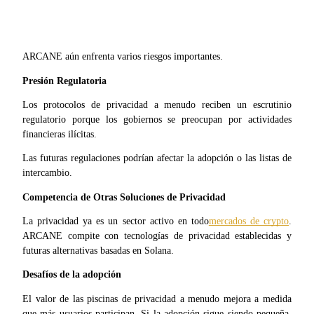
USDT New User Exclusive 10% APR
USDT Flexible Staking | Daily Rewards
ARCANE aún enfrenta varios riesgos importantes.
Presión Regulatoria
BTC New User Exclusive: 6.5% APR
Los protocolos de privacidad a menudo reciben un escrutinio 
regulatorio porque los gobiernos se preocupan por actividades 
BTC Flexible Staking | Daily Rewards
financieras ilícitas.
Las futuras regulaciones podrían afectar la adopción o las listas de 
intercambio.
Competencia de Otras Soluciones de Privacidad
La privacidad ya es un sector activo en todo
mercados de crypto
. 
ARCANE compite con tecnologías de privacidad establecidas y 
futuras alternativas basadas en Solana.
Más eventos
Desafíos de la adopción
Gana premios y recompensas exclusivas
El valor de las piscinas de privacidad a menudo mejora a medida 
que más usuarios participan. Si la adopción sigue siendo pequeña, 