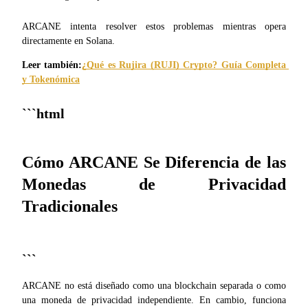
ARCANE intenta resolver estos problemas mientras opera 
Staking
directamente en Solana.
Alta rentabilidad y acceso instantáneo
Leer también:
¿Qué es Rujira (RUJI) Crypto? Guía Completa 
y Tokenómica
Cómo ARCANE Se Diferencia de las 
Monedas de Privacidad 
Launchpool
Tradicionales
Participación flexible para ganar tokens populares
```
ARCANE no está diseñado como una blockchain separada o como 
una moneda de privacidad independiente. En cambio, funciona 