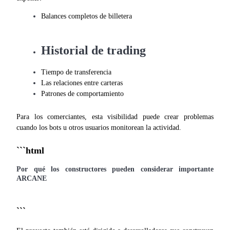
Balances completos de billetera
Historial de trading
Inversión automática
Tiempo de transferencia
Obtenga ganancias a largo plazo e intereses flexibles
Las relaciones entre carteras
Patrones de comportamiento
Para los comerciantes, esta visibilidad puede crear problemas 
cuando los bots u otros usuarios monitorean la actividad.
Por qué los constructores pueden considerar importante 
Aprender Staking
ARCANE
Obtenga más información sobre cómo obtener ingresos pasivos
```
Bitrue
AI