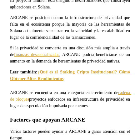
El proyecto también está dirigido a desarrolladores que construyen 
aplicaciones en Solana.
ARCANE se posiciona como la infraestructura de privacidad que 
falta en el ecosistema porque la mayoría de las herramientas de 
Solana actualmente se centran en la velocidad y la escalabilidad en 
lugar de la confidencialidad de las transacciones.
Bitrue Partners
Si la privacidad se convierte en una discusión más amplia a través 
de
finanzas descentralizadas
, ARCANE podría beneficiarse de un 
aumento en la demanda de herramientas de privacidad nativas.
Leer también:
¿Qué es el Staking Cripto Institucional? Cómo 
Obtener Altos Rendimientos
ARCANE se encuentra en una categoría en crecimiento de
cadena 
de bloques
proyectos enfocados en infraestructura de privacidad en 
lugar de especulación impulsada por memes.
Afiliados de Bitrue
¡Hasta un 65% de comisiones!
Factores que apoyan ARCANE
Varios factores pueden ayudar a ARCANE a ganar atención con el 
tiempo.