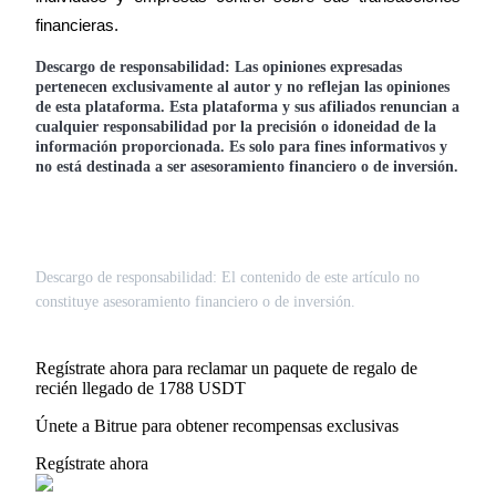
financieras.
Descargo de responsabilidad:
Las opiniones expresadas
pertenecen exclusivamente al autor y no reflejan las opiniones
de esta plataforma. Esta plataforma y sus afiliados renuncian a
Referencia
cualquier responsabilidad por la precisión o idoneidad de la
información proporcionada. Es solo para fines informativos y
Invita a un amigo para recibir recompensas en efectivo
no está destinada a ser asesoramiento financiero o de inversión.
Descargo de responsabilidad: El contenido de este artículo no
constituye asesoramiento financiero o de inversión.
BTC Welcome Rewards
Regístrate ahora para reclamar un paquete de regalo de
recién llegado de 1788 USDT
Únete a Bitrue para obtener recompensas exclusivas
BTC Welcome Rewards
Regístrate ahora
Deposit & Trade BTC to Share 25000 USDT prize pool!