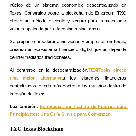
Conviértete en un Trader de Copia
núcleo de un sistema económico descentralizado en 
Texas. Construido sobre la blockchain de Ethereum, TXC 
Disfruta del reparto de beneficios y comisiones de copy trading
ofrece un método eficiente y seguro para transaccionar 
valor, respaldado por la tecnología blockchain.
Se propone empoderar a individuos y empresas en Texas, 
creando un ecosistema financiero digital que no dependa 
de intermediarios tradicionales.
Al centrarse en la descentralización,
TEXITcoin ofrece 
Información
una mejor alternativa
a los sistemas financieros 
centralizados, dando más control a los usuarios dentro de 
Análisis de big data que incluye información comercial, etc.
la región de Texas.
Lea también:
Estrategias de Trading de Futuros para 
Principiantes: Una Guía Simple para Comenzar
TXC Texas Blockchain