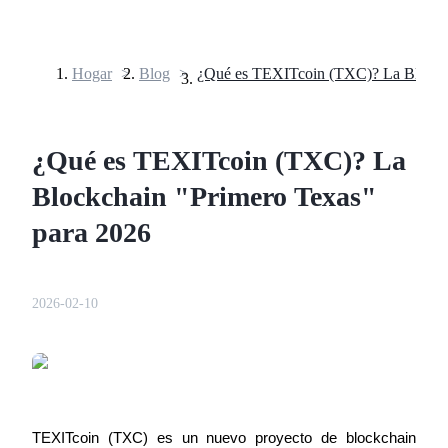
Hogar
>
Blog
>
Futuros
¿Qué es TEXITcoin (TXC)? La
Blockchain "Primero Texas"
para 2026
Futuros del USDT
2026-02-10
Futuros que utilizan USDT como garantía
TEXITcoin (TXC) es un nuevo proyecto de blockchain 