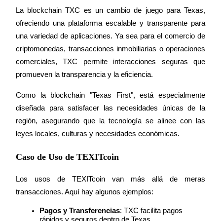
La blockchain TXC es un cambio de juego para Texas, 
Guía
ofreciendo una plataforma escalable y transparente para 
una variedad de aplicaciones. Ya sea para el comercio de 
Guía de inicio de futuros
criptomonedas, transacciones inmobiliarias o operaciones 
comerciales, TXC permite interacciones seguras que 
promueven la transparencia y la eficiencia.
Como la blockchain "Texas First", está especialmente 
diseñada para satisfacer las necesidades únicas de la 
región, asegurando que la tecnología se alinee con las 
leyes locales, culturas y necesidades económicas.
Estrategias comerciales
Aprenda cómo mantenerse rentable
Caso de Uso de TEXITcoin
Los usos de TEXITcoin van más allá de meras 
transacciones. Aquí hay algunos ejemplos:
Pagos y Transferencias
: TXC facilita pagos 
rápidos y seguros dentro de Texas.