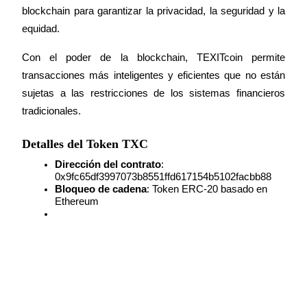
blockchain para garantizar la privacidad, la seguridad y la 
Staking
equidad.
Alta rentabilidad y acceso instantáneo
Con el poder de la blockchain, TEXITcoin permite 
transacciones más inteligentes y eficientes que no están 
sujetas a las restricciones de los sistemas financieros 
tradicionales.
Detalles del Token TXC
Dirección del contrato
: 
0x9fc65df3997073b8551ffd617154b5102facbb88
Launchpool
Bloqueo de cadena
: Token ERC-20 basado en 
Ethereum
Participación flexible para ganar tokens populares