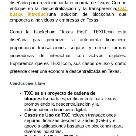
diseñado para revolucionar la economía de Texas. Con un 
enfoque en la descentralización y la transparencia,
TXC 
busca introducir
una solución de blockchain que 
empodera a individuos y empresas en Texas.
Futuros COIN-M
Como la blockchain "Texas First", TEXITcoin está 
Futuros de criptomonedas
diseñada para promover la autonomía financiera, 
proporcionar transacciones seguras y ofrecer formas 
innovadoras de interactuar con activos digitales. 
TradFi
Exploremos qué es TEXITcoin, sus casos de uso y cómo 
Derivados de acciones, divisas, metales preciosos y materias pr
pretende crear una economía descentralizada en Texas.
Conclusiones Clave
TXC es un proyecto de cadena de 
bloques
diseñado específicamente para Texas, 
promoviendo la descentralización y la 
independencia financiera digital.
Casos de Uso de TXC
incluyen transacciones 
seguras, finanzas descentralizadas (DeFi) y el 
apoyo a aplicaciones basadas en blockchain para 
diversas industrias.
Futuros del USDC