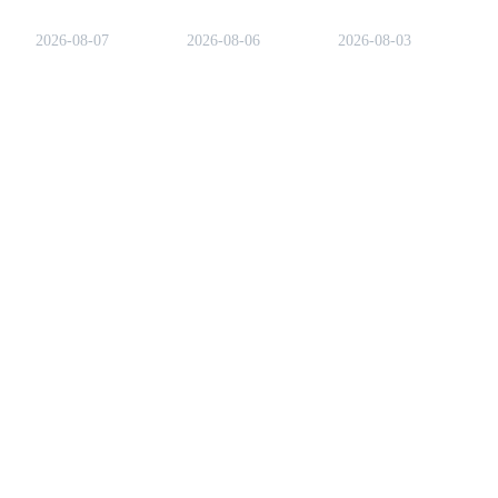
provisión de liquidez,
volatilidad extrema y
dinero en criptomonedas.
referencias y la
importantes riesgos de
Aprende la psicología det
2026-08-07
2026-08-06
2026-08-03
participación en el
seguridad para los
del FOMO, errores
ecosistema. La Temporada
comerciantes de
comunes y formas proba
Ignición 1 introdujo
criptomonedas
de operar con confianza 
distribuciones semanales de
principiantes.
lugar de hacerlo
puntos, pero RISEx no ha
emocionalmente.
confirmado una tasa de
conversión de tokens ni
garantizado un futuro
airdrop.