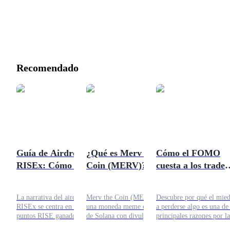
Recomendado
Guía de Airdrop de
¿Qué es Merv the
Cómo el FOMO
RISEx: Cómo ganar
Coin (MERV)? ¿Es
cuesta a los trader
puntos RISE en
seguro?
de criptomonedas
2026
miles cada mes
La narrativa del airdrop de
Merv the Coin (MERV) es
Descubre por qué el mie
RISEx se centra en los
una moneda meme de gato
a perderse algo es una de 
puntos RISE ganados a
de Solana con divulgaciones
principales razones por la
través del trading, la
limitadas, liquidez baja,
que los traders pierden