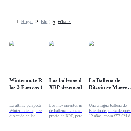
Hogar
>
Blog
>
Whales
Futuros
Wintermute Revela
Las ballenas de
La Ballena de
las 3 Fuerzas Que
XRP desencadenan
Bitcoin se Mueve
Futuros del USDT
Decidirán el Futuro
caos, ¿gran
Después de 12 Año
Futuros que utilizan USDT como garantía
de las
resurgimiento por
Cobra $53.6M
La última perspectiva de
Los movimientos masivos
Una antigua ballena de
Criptomonedas en
delante?
Mientras los ETFs
Wintermute sugiere que la
de ballenas han sacudido el
Bitcoin despierta después
2026
Aumentan
dirección de las
precio de XRP, pero signos
12 años, cobra $53.6M d
criptomonedas en 2026
de acumulación sugieren
ganancias mientras los
dependerá de la expansión
una posible recuperación.
ETFs aumentan,