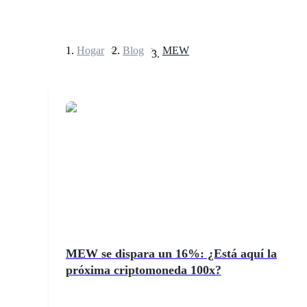
Hogar
>
Blog
>
MEW
Futuros
Futuros del USDT
Futuros que utilizan USDT como garantía
MEW se dispara un 16%: ¿Está aquí la
próxima criptomoneda 100x?