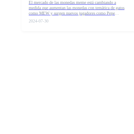
El mercado de las monedas meme está cambiando a
medida que aumentan las monedas con temática de gatos
como MEW y surgen nuevos jugadores como Pepe
Unchained. El aumento de MEW muestra un potencial
2024-07-30
significativo, pero viene con desafíos y controversias. Pepe
Futuros COIN-M
Unchained ofrece interesantes oportunidades para los
inversores. Ambos tendrán que navegar por el cambiante
Futuros de criptomonedas
panorama de las criptomonedas para tener un éxito
sostenido.
TradFi
Derivados de acciones, divisas, metales preciosos y materias pr
Futuros del USDC