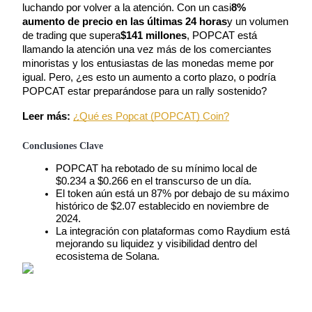
luchando por volver a la atención. Con un casi
8% 
aumento de precio en las últimas 24 horas
y un volumen 
de trading que supera
$141 millones
, POPCAT está 
llamando la atención una vez más de los comerciantes 
minoristas y los entusiastas de las monedas meme por 
Futuros COIN-M
igual. Pero, ¿es esto un aumento a corto plazo, o podría 
Futuros de criptomonedas
POPCAT estar preparándose para un rally sostenido?
Leer más:
¿Qué es Popcat (POPCAT) Coin?
TradFi
Conclusiones Clave
Derivados de acciones, divisas, metales preciosos y materias
POPCAT ha rebotado de su mínimo local de 
primas
$0.234 a $0.266 en el transcurso de un día.
El token aún está un 87% por debajo de su máximo 
histórico de $2.07 establecido en noviembre de 
2024.
La integración con plataformas como Raydium está 
mejorando su liquidez y visibilidad dentro del 
ecosistema de Solana.