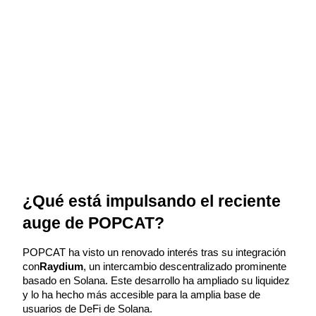
Futuros del USDC
Futuros que utilizan USDC como garantía
Copiar Trading
Únete a los mejores traders
¿Qué está impulsando el reciente 
auge de POPCAT?
POPCAT ha visto un renovado interés tras su integración 
con
Raydium
, un intercambio descentralizado prominente 
basado en Solana. Este desarrollo ha ampliado su liquidez 
y lo ha hecho más accesible para la amplia base de 
usuarios de DeFi de Solana.