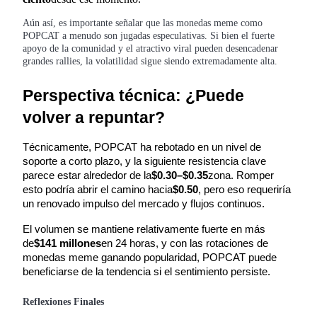
Aún así, es importante señalar que las monedas meme como
POPCAT a menudo son jugadas especulativas. Si bien el fuerte
Guía
apoyo de la comunidad y el atractivo viral pueden desencadenar
grandes rallies, la volatilidad sigue siendo extremadamente alta.
Guía de inicio de futuros
Perspectiva técnica: ¿Puede 
volver a repuntar?
Técnicamente, POPCAT ha rebotado en un nivel de 
soporte a corto plazo, y la siguiente resistencia clave 
parece estar alrededor de la
$0.30–$0.35
zona. Romper 
esto podría abrir el camino hacia
$0.50
, pero eso requeriría 
un renovado impulso del mercado y flujos continuos.
Estrategias comerciales
El volumen se mantiene relativamente fuerte en más 
Aprenda cómo mantenerse rentable
de
$141 millones
en 24 horas, y con las rotaciones de 
monedas meme ganando popularidad, POPCAT puede 
beneficiarse de la tendencia si el sentimiento persiste.
Reflexiones Finales