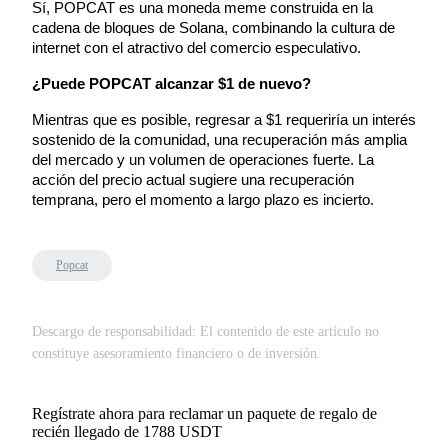
Sí, POPCAT es una moneda meme construida en la 
cadena de bloques de Solana, combinando la cultura de 
internet con el atractivo del comercio especulativo.
Staking
¿Puede POPCAT alcanzar $1 de nuevo?
Alta rentabilidad y acceso instantáneo
Mientras que es posible, regresar a $1 requeriría un interés 
sostenido de la comunidad, una recuperación más amplia 
del mercado y un volumen de operaciones fuerte. La 
acción del precio actual sugiere una recuperación 
temprana, pero el momento a largo plazo es incierto.
Popcat
Launchpool
Participación flexible para ganar tokens populares
Descargo de responsabilidad: El contenido de este artículo no
constituye asesoramiento financiero o de inversión.
Regístrate ahora para reclamar un paquete de regalo de
recién llegado de 1788 USDT