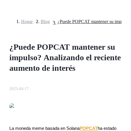
Hogar
>
Blog
>
Futuros
¿Puede POPCAT mantener su
impulso? Analizando el reciente
aumento de interés
Futuros del USDT
2025-04-17
Futuros que utilizan USDT como garantía
La moneda meme basada en Solana
POPCAT
ha estado 