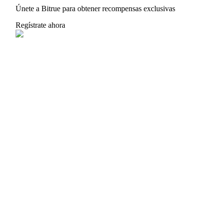
Únete a Bitrue para obtener recompensas exclusivas
Regístrate ahora
Bloqueos BTR
Inversiones exclusivas para titulares de BTR
Préstamos
Servicio de préstamos respaldado por criptomonedas