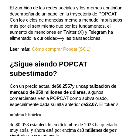
El zumbido de las redes sociales y los memes continúan 
Conviértete en un Trader de Copia
desempeñando un papel en la trayectoria de POPCAT. 
Con los ciclos de monedas meme a menudo impulsados 
Disfruta del reparto de beneficios y comisiones de copy trading
más por el sentimiento que por los fundamentos, el 
aumento de menciones en Twitter (X) y Telegram ha 
alimentado la curiosidad—y las transacciones.
Leer más:
Cómo comprar Popcat (SOL)
¿Sigue siendo POPCAT 
subestimado?
Información
Con un precio actual de
$0.2557
y un
capitalización de 
mercado de 250 millones de dólares
, algunos 
Análisis de big data que incluye información comercial, etc.
comerciantes ven a POPCAT como subvalorado, 
especialmente dada su alta anterior de
$2.07
. El token’s
mínimo histórico
de $0.058 establecido en diciembre de 2023 ha quedado 
muy atrás, y ahora está por encima de
3 millones de por 
ciento
desde ese momento.