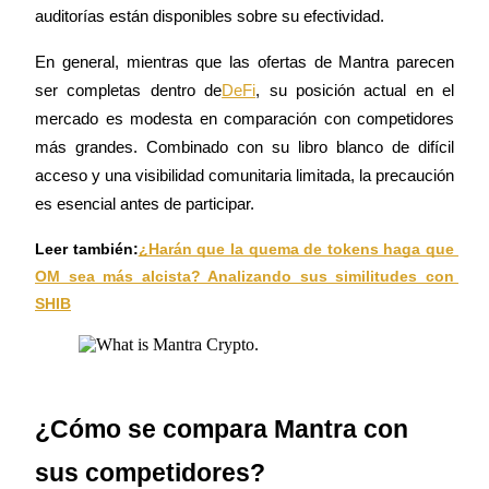
auditorías están disponibles sobre su efectividad.
En general, mientras que las ofertas de Mantra parecen 
Guía
ser completas dentro de
DeFi
, su posición actual en el 
Guía de inicio de futuros
mercado es modesta en comparación con competidores 
más grandes. Combinado con su libro blanco de difícil 
acceso y una visibilidad comunitaria limitada, la precaución 
es esencial antes de participar.
Leer también:
¿Harán que la quema de tokens haga que 
OM sea más alcista? Analizando sus similitudes con 
SHIB
Estrategias comerciales
Aprenda cómo mantenerse rentable
¿Cómo se compara Mantra con 
sus competidores?