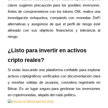
claros sugieren precaución para los posibles inversores. 
Deposit & Trade BTC to Share 25000 USDT prize pool!
Antes de comprometerse con los tokens OM, realice una 
investigación exhaustiva, compárelo con monedas DeFi 
alternativas y asegúrese de que el perfil de riesgo esté 
Deposit CASHCAT & Win
alineado con sus objetivos financieros y tolerancia al 
Share 500000 CASHCAT prize pool
riesgo.
¿Listo para invertir en activos 
Exclusive for BitMart Users
cripto reales?
Register & Trade to Win 500,000 USDT
Si estás buscando una plataforma confiable para explorar 
activos criptográficos verificados con documentación clara 
y reseñas sólidas de usuarios, considera registrarte en 
Precious Metals Trading Carnival
Bitrue. Es un lugar seguro para gestionar tus inversiones 
Trade Gold & Silver · 33,333 USDT Bonus
en criptomonedas, alejado del ruido político.