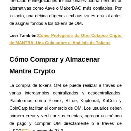
mercado e integraciones institucionales podrían encontrar 
alternativas como Aave o MakerDAO más confiables. Por 
lo tanto, una debida diligencia exhaustiva es crucial antes 
de asignar fondos a los tokens de OM.
Inversión automática
Leer También:
Cómo Protegerse de Otro Colapso Cripto 
Obtenga ganancias a largo plazo e intereses flexibles
de MANTRA: Una Guía sobre el Análisis de Tokens
Cómo Comprar y Almacenar 
Mantra Crypto
La compra de tokens OM se puede realizar a través de 
varias intercambios centralizados y descentralizados. 
Plataformas como Pionex, Bitrue, Kriptomat, KuCoin y 
Aprender Staking
CoinCarp facilitan el comercio de OM. Los usuarios deben 
Obtenga más información sobre cómo obtener ingresos pasivos
primero crear y verificar sus cuentas, agregar un método 
Bitrue
AI
de pago y comprar OM directamente o a través de 
USDT,
ETH
, o pares de BNB.