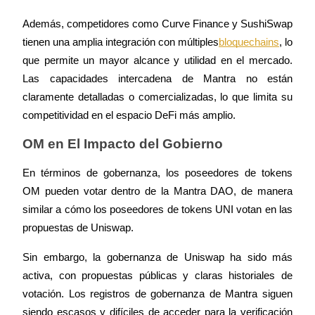
Además, competidores como Curve Finance y SushiSwap 
Staking
tienen una amplia integración con múltiples
bloquechains
, lo 
que permite un mayor alcance y utilidad en el mercado. 
Alta rentabilidad y acceso instantáneo
Las capacidades intercadena de Mantra no están 
claramente detalladas o comercializadas, lo que limita su 
competitividad en el espacio DeFi más amplio.
OM en El Impacto del Gobierno
En términos de gobernanza, los poseedores de tokens 
OM pueden votar dentro de la Mantra DAO, de manera 
Launchpool
similar a cómo los poseedores de tokens UNI votan en las 
propuestas de Uniswap.
Participación flexible para ganar tokens populares
Sin embargo, la gobernanza de Uniswap ha sido más 
activa, con propuestas públicas y claras historiales de 
votación. Los registros de gobernanza de Mantra siguen 
siendo escasos y difíciles de acceder para la verificación 