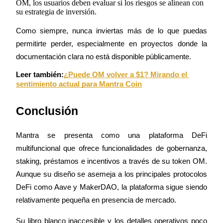
OM, los usuarios deben evaluar si los riesgos se alinean con
su estrategia de inversión.
Como siempre, nunca inviertas más de lo que puedas 
permitirte perder, especialmente en proyectos donde la 
documentación clara no está disponible públicamente.
Referencia
Leer también:
¿Puede OM volver a $1? Mirando el 
Invita a un amigo para recibir recompensas en efectivo
sentimiento actual para Mantra Coin
BTC Welcome Rewards
Conclusión
Mantra se presenta como una plataforma DeFi 
multifuncional que ofrece funcionalidades de gobernanza, 
staking, préstamos e incentivos a través de su token OM. 
Aunque su diseño se asemeja a los principales protocolos 
DeFi como Aave y MakerDAO, la plataforma sigue siendo 
relativamente pequeña en presencia de mercado.
BTC Welcome Rewards
Su libro blanco inaccesible y los detalles operativos poco 