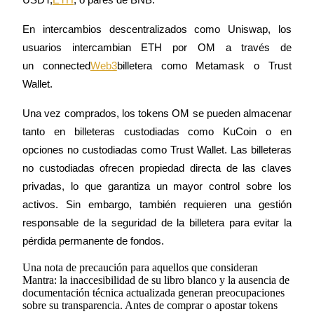
En intercambios descentralizados como Uniswap, los 
usuarios intercambian ETH por OM a través de 
un connected
Web3
billetera como Metamask o Trust 
Wallet.
Bitrue Partners
Una vez comprados, los tokens OM se pueden almacenar 
tanto en billeteras custodiadas como KuCoin o en 
opciones no custodiadas como Trust Wallet. Las billeteras 
no custodiadas ofrecen propiedad directa de las claves 
privadas, lo que garantiza un mayor control sobre los 
activos. Sin embargo, también requieren una gestión 
responsable de la seguridad de la billetera para evitar la 
Afiliados de Bitrue
pérdida permanente de fondos.
¡Hasta un 65% de comisiones!
Una nota de precaución para aquellos que consideran
Mantra: la inaccesibilidad de su libro blanco y la ausencia de
documentación técnica actualizada generan preocupaciones
sobre su transparencia. Antes de comprar o apostar tokens