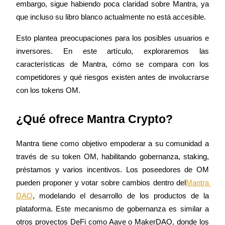
embargo, sigue habiendo poca claridad sobre Mantra, ya 
que incluso su libro blanco actualmente no está accesible.
Esto plantea preocupaciones para los posibles usuarios e 
Futuros COIN-M
inversores. En este artículo, exploraremos las 
Futuros de criptomonedas
características de Mantra, cómo se compara con los 
competidores y qué riesgos existen antes de involucrarse 
con los tokens OM.
TradFi
Derivados de acciones, divisas, metales preciosos y materias
¿Qué ofrece Mantra Crypto?
primas
Mantra tiene como objetivo empoderar a su comunidad a 
través de su token OM, habilitando gobernanza, staking, 
préstamos y varios incentivos. Los poseedores de OM 
pueden proponer y votar sobre cambios dentro del
Mantra 
DAO
, modelando el desarrollo de los productos de la 
plataforma. Este mecanismo de gobernanza es similar a 
otros proyectos DeFi como Aave o MakerDAO, donde los 