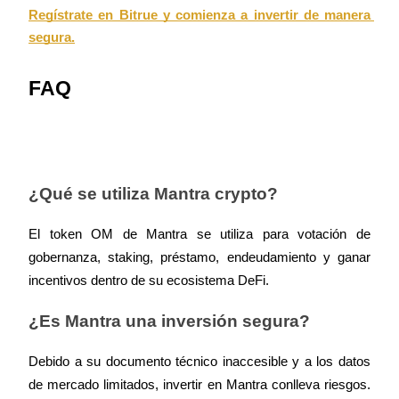
Regístrate en Bitrue y comienza a invertir de manera 
USDT New User Exclusive 10% APR
segura.
USDT Flexible Staking | Daily Rewards
FAQ
BTC New User Exclusive: 6.5% APR
BTC Flexible Staking | Daily Rewards
¿Qué se utiliza Mantra crypto?
El token OM de Mantra se utiliza para votación de 
gobernanza, staking, préstamo, endeudamiento y ganar 
incentivos dentro de su ecosistema DeFi.
¿Es Mantra una inversión segura?
Más eventos
Debido a su documento técnico inaccesible y a los datos 
Gana premios y recompensas exclusivas
de mercado limitados, invertir en Mantra conlleva riesgos. 