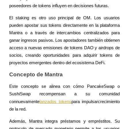
Futuros del USDC
poseedores de tokens influyen en decisiones futuras.
Futuros que utilizan USDC como garantía
El staking es otro uso principal de OM. Los usuarios 
pueden apostar sus tokens directamente en la plataforma 
Mantra o a través de intercambios centralizados para 
ganar ingresos pasivos. Los apostadores también obtienen 
acceso a nuevas emisiones de tokens DAO y airdrops de 
socios, creando oportunidades para adquirir tokens de 
proyectos emergentes dentro del ecosistema DeFi.
Copiar Trading
Concepto de Mantra
Únete a los mejores traders
Este concepto se alinea con cómo PancakeSwap o 
SushiSwap recompensan a su comunidad 
nuevamente
lanzados tokens
para impulsar
con
crecimiento 
de la red.
Además, Mantra integra préstamos y empréstitos. Su 
protocolo de mercado monetario permite a los usuarios 