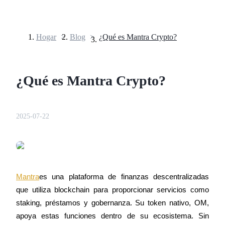
Hogar
>
Blog
>
¿Qué es Mantra Crypto?
Futuros
¿Qué es Mantra Crypto?
2025-07-22
Futuros del USDT
Futuros que utilizan USDT como garantía
Mantra
es una plataforma de finanzas descentralizadas 
que utiliza blockchain para proporcionar servicios como 
staking, préstamos y gobernanza. Su token nativo, OM, 
apoya estas funciones dentro de su ecosistema. Sin 