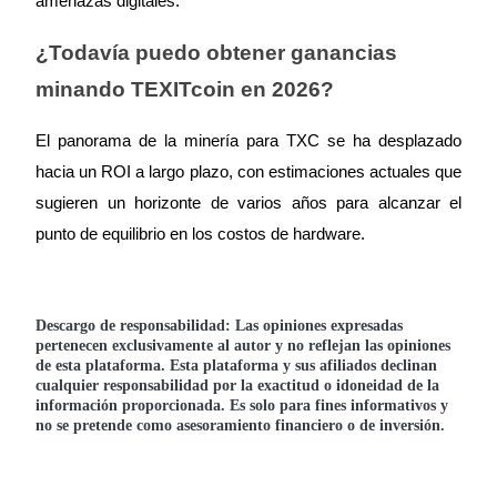
amenazas digitales.
¿Todavía puedo obtener ganancias
minando TEXITcoin en 2026?
El panorama de la minería para TXC se ha desplazado
Referencia
hacia un ROI a largo plazo, con estimaciones actuales que
Invita a un amigo para recibir recompensas en efectivo
sugieren un horizonte de varios años para alcanzar el
Deposit CASHCAT & Win
punto de equilibrio en los costos de hardware.
Descargo de responsabilidad: Las opiniones expresadas
pertenecen exclusivamente al autor y no reflejan las opiniones
de esta plataforma. Esta plataforma y sus afiliados declinan
cualquier responsabilidad por la exactitud o idoneidad de la
información proporcionada. Es solo para fines informativos y
no se pretende como asesoramiento financiero o de inversión.
Deposit CASHCAT & Win