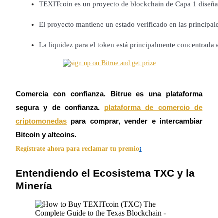
Futuros del USDC
TEXITcoin es un proyecto de blockchain de Capa 1 diseñad
Futuros que utilizan USDC como garantía
El proyecto mantiene un estado verificado en las princip
La liquidez para el token está principalmente concentrada
Comercia con confianza. Bitrue es una plataforma
segura y de confianza.
plataforma de comercio de
Copiar Trading
criptomonedas
para comprar, vender e intercambiar
Bitcoin y altcoins.
Únete a los mejores traders
¡
Regístrate ahora para reclamar tu premio
Entendiendo el Ecosistema TXC y la
Minería