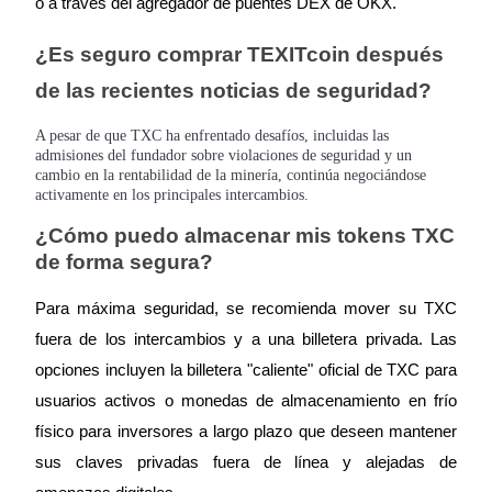
o a través del agregador de puentes DEX de OKX.
¿Es seguro comprar TEXITcoin después
de las recientes noticias de seguridad?
A pesar de que TXC ha enfrentado desafíos, incluidas las
Bitrue Partners
admisiones del fundador sobre violaciones de seguridad y un
cambio en la rentabilidad de la minería, continúa negociándose
activamente en los principales intercambios.
¿Cómo puedo almacenar mis tokens TXC
de forma segura?
Para máxima seguridad, se recomienda mover su TXC
fuera de los intercambios y a una billetera privada. Las
opciones incluyen la billetera "caliente" oficial de TXC para
Afiliados de Bitrue
usuarios activos o monedas de almacenamiento en frío
¡Hasta un 65% de comisiones!
físico para inversores a largo plazo que deseen mantener
sus claves privadas fuera de línea y alejadas de