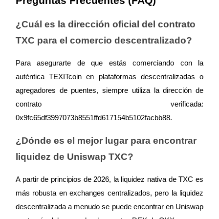
Preguntas Frecuentes (FAQ)
¿Cuál es la dirección oficial del contrato
TXC para el comercio descentralizado?
Inversión automática
Para asegurarte de que estás comerciando con la
Obtenga ganancias a largo plazo e intereses flexibles
auténtica TEXITcoin en plataformas descentralizadas o
agregadores de puentes, siempre utiliza la dirección de
contrato verificada:
0x9fc65df3997073b8551ffd617154b5102facbb88.
¿Dónde es el mejor lugar para encontrar
liquidez de Uniswap TXC?
Aprender Staking
A partir de principios de 2026, la liquidez nativa de TXC es
Obtenga más información sobre cómo obtener ingresos pasivos
más robusta en exchanges centralizados, pero la liquidez
Bitrue
AI
descentralizada a menudo se puede encontrar en Uniswap