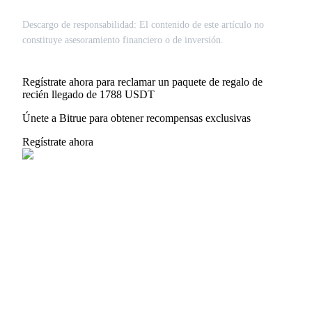
Share 500000 CASHCAT prize pool
Descargo de responsabilidad: El contenido de este artículo no
constituye asesoramiento financiero o de inversión.
Exclusive for BitMart Users
Regístrate ahora para reclamar un paquete de regalo de
recién llegado de 1788 USDT
Register & Trade to Win 500,000 USDT
Únete a Bitrue para obtener recompensas exclusivas
Regístrate ahora
Precious Metals Trading Carnival
Trade Gold & Silver · 33,333 USDT Bonus
USDT New User Exclusive 10% APR
USDT Flexible Staking | Daily Rewards