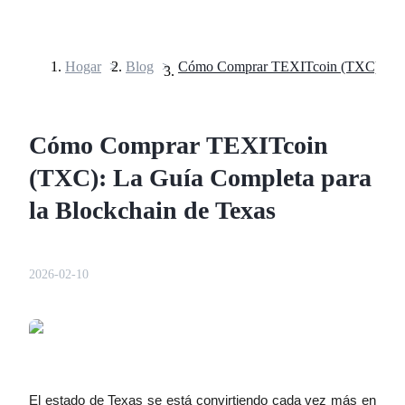
Hogar
>
Blog
>
Futuros
Cómo Comprar TEXITcoin
(TXC): La Guía Completa para
la Blockchain de Texas
Futuros del USDT
2026-02-10
Futuros que utilizan USDT como garantía
El estado de Texas se está convirtiendo cada vez más en