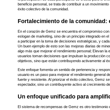
beneficio personal, se trata de contribuir a un movimiento
éxito colectivo de la comunidad.
Fortalecimiento de la comunidad:
Futuros COIN-M
Futuros de criptomonedas
En el corazón de Gemz se encuentra el compromiso con la 
eslogan de marketing, sino de un principio integrado en el
a participar en la toma de decisiones estratégicas, y cada
Un buen ejemplo de esto son las mejoras diarias de miner
TradFi
algo más que mejorar el rendimiento personal; Elevan la e
usuarios toman decisiones que impulsan la producción cole
Derivados de acciones, divisas, metales preciosos y materias pr
objetivos, sino que están contribuyendo activamente al 
Este enfoque fomenta un sentido de pertenencia y respon
usuario es un paso para mejorar el rendimiento general d
fuerte y resistente. Al priorizar el éxito colectivo, Gemz 
espectador, sino un contribuyente activo al crecimiento de
Un enfoque unificado para amplif
El sistema de recompensas de Gemz es otro testimonio de la
Futuros del USDC