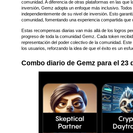
comunidad. A diferencia de otras plataformas en las que l
Futuros que utilizan USDC como garantía
inversión, Gemz adopta un enfoque más inclusivo. Todos lo
independientemente de su nivel de inversión. Esto garantiz
comunidad, fomentando una experiencia compartida que un
Estas recompensas diarias van más allá de los logros pers
progreso de toda la comunidad Gemz. Cada token recibido n
representación del poder colectivo de la comunidad. Este s
los usuarios, reforzando la idea de que el éxito es un esf
Combo diario de Gemz para el 23 
Copiar Trading
Únete a los mejores traders