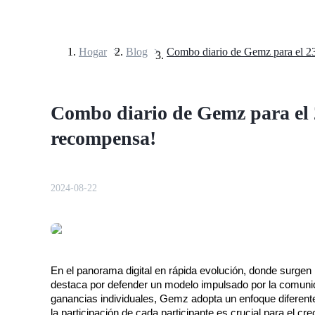
Hogar
>
Blog
>
Futuros
Combo diario de Gemz para el 2
recompensa!
2024-08-22
Futuros del USDT
Futuros que utilizan USDT como garantía
En el panorama digital en rápida evolución, donde surgen
destaca por defender un modelo impulsado por la comunida
ganancias individuales, Gemz adopta un enfoque diferente.
la participación de cada participante es crucial para el cr