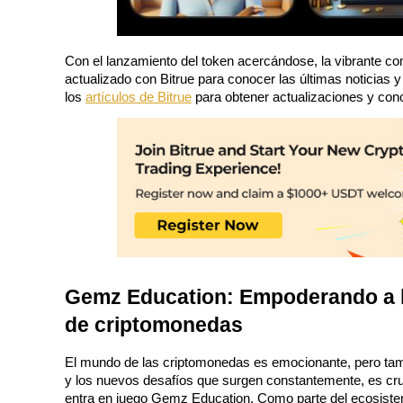
Conviértete en un Trader de Copia
Disfruta del reparto de beneficios y comisiones de copy trading
Con el lanzamiento del token acercándose, la vibrante c
actualizado con Bitrue para conocer las últimas noticias y ú
los
artículos de Bitrue
 para obtener actualizaciones y con
Información
Análisis de big data que incluye información comercial, etc.
Gemz Education: Empoderando a lo
de criptomonedas
El mundo de las criptomonedas es emocionante, pero tam
y los nuevos desafíos que surgen constantemente, es cru
entra en juego Gemz Education. Como parte del ecosist