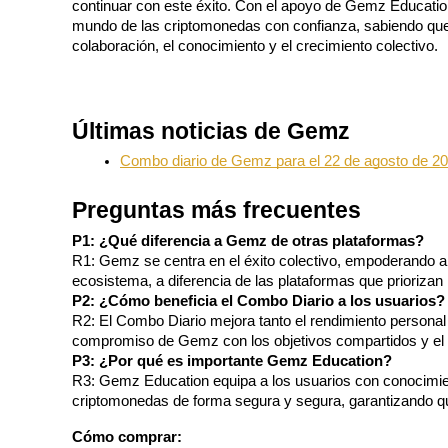
continuar con este éxito. Con el apoyo de Gemz Education
mundo de las criptomonedas con confianza, sabiendo que 
Staking
colaboración, el conocimiento y el crecimiento colectivo.
Alta rentabilidad y acceso instantáneo
Últimas noticias de Gemz
Combo diario de Gemz para el 22 de agosto de 202
Preguntas más frecuentes
P1: ¿Qué diferencia a Gemz de otras plataformas?
R1: Gemz se centra en el éxito colectivo, empoderando a 
Launchpool
ecosistema, a diferencia de las plataformas que priorizan 
P2: ¿Cómo beneficia el Combo Diario a los usuarios?
Participación flexible para ganar tokens populares
R2: El Combo Diario mejora tanto el rendimiento personal c
compromiso de Gemz con los objetivos compartidos y el é
P3: ¿Por qué es importante Gemz Education?
R3: Gemz Education equipa a los usuarios con conocimien
criptomonedas de forma segura y segura, garantizando q
Cómo comprar: