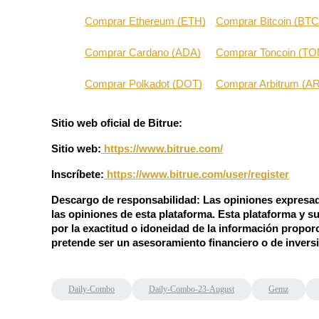
Comprar Ethereum (ETH)
Comprar Bitcoin (BTC
Bloqueos BTR
Comprar Cardano (ADA)
Comprar Toncoin (TO
Inversiones exclusivas para titulares de BTR
Comprar Polkadot (DOT)
Comprar Arbitrum (A
Sitio web oficial de Bitrue:
Sitio web:
 https://www.bitrue.com/
Inscríbete:
https://www.bitrue.com/user/register
Descargo de responsabilidad: Las opiniones expresada
Préstamos
las opiniones de esta plataforma. Esta plataforma y su
por la exactitud o idoneidad de la información proporc
Servicio de préstamos respaldado por criptomonedas
pretende ser un asesoramiento financiero o de invers
Daily-Combo
Daily-Combo-23-August
Gemz