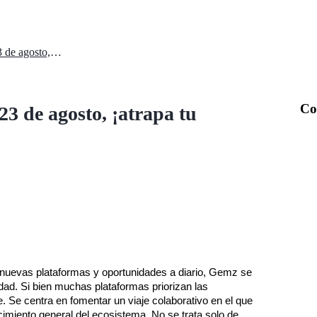
Combo diario de Gemz para el 23 de agosto, ¡atrapa tu recompensa!
Co
3 de agosto, ¡atrapa tu
 nuevas plataformas y oportunidades a diario, Gemz se 
d. Si bien muchas plataformas priorizan las 
 Se centra en fomentar un viaje colaborativo en el que 
ecimiento general del ecosistema. No se trata solo de 