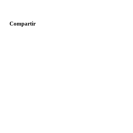
Compartir
Bitrue Partners
Afiliados de Bitrue
¡Hasta un 65% de comisiones!