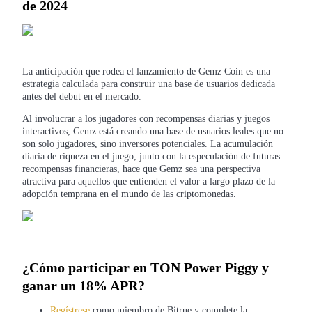
de 2024
Conviértete en un Trader de Copia
Disfruta del reparto de beneficios y comisiones de copy trading
La anticipación que rodea el lanzamiento de Gemz Coin es una
estrategia calculada para construir una base de usuarios dedicada
antes del debut en el mercado.
Al involucrar a los jugadores con recompensas diarias y juegos
interactivos, Gemz está creando una base de usuarios leales que no
son solo jugadores, sino inversores potenciales. La acumulación
diaria de riqueza en el juego, junto con la especulación de futuras
recompensas financieras, hace que Gemz sea una perspectiva
atractiva para aquellos que entienden el valor a largo plazo de la
Información
adopción temprana en el mundo de las criptomonedas.
Análisis de big data que incluye información comercial, etc.
¿Cómo participar en TON Power Piggy y
ganar un 18% APR?
Regístrese
como miembro de Bitrue y complete la