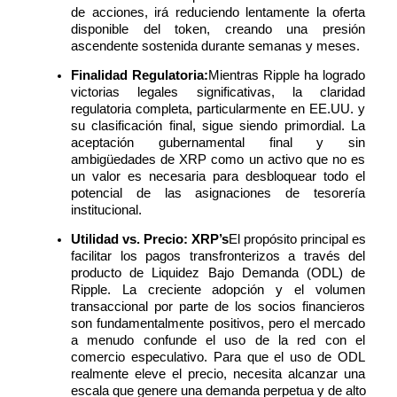
de acciones, irá reduciendo lentamente la oferta 
Deposit & Trade BTC to Share 25000 USDT prize pool!
disponible del token, creando una presión 
ascendente sostenida durante semanas y meses.
Finalidad Regulatoria:
Mientras Ripple ha logrado 
victorias legales significativas, la claridad 
Deposit CASHCAT & Win
regulatoria completa, particularmente en EE.UU. y 
su clasificación final, sigue siendo primordial. La 
Share 500000 CASHCAT prize pool
aceptación gubernamental final y sin 
ambigüedades de XRP como un activo que no es 
un valor es necesaria para desbloquear todo el 
potencial de las asignaciones de tesorería 
Exclusive for BitMart Users
institucional.
Register & Trade to Win 500,000 USDT
Utilidad vs. Precio:
XRP’s
El propósito principal es 
facilitar los pagos transfronterizos a través del 
producto de Liquidez Bajo Demanda (ODL) de 
Ripple. La creciente adopción y el volumen 
transaccional por parte de los socios financieros 
Precious Metals Trading Carnival
son fundamentalmente positivos, pero el mercado 
a menudo confunde el uso de la red con el 
Trade Gold & Silver · 33,333 USDT Bonus
comercio especulativo. Para que el uso de ODL 
realmente eleve el precio, necesita alcanzar una 
escala que genere una demanda perpetua y de alto 