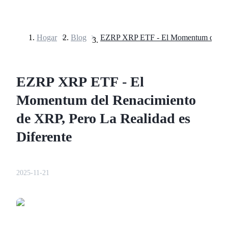
Hogar
>
Blog
>
Futuros
EZRP XRP ETF - El
Momentum del Renacimiento
de XRP, Pero La Realidad es
Diferente
Futuros del USDT
Futuros que utilizan USDT como garantía
2025-11-21