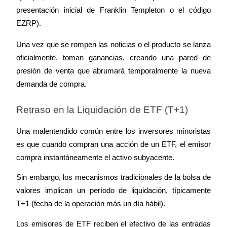
presentación inicial de Franklin Templeton o el código 
EZRP).
Una vez que se rompen las noticias o el producto se lanza 
Inversión automática
oficialmente, toman ganancias, creando una pared de 
presión de venta que abrumará temporalmente la nueva 
Obtenga ganancias a largo plazo e intereses flexibles
demanda de compra.
Retraso en la Liquidación de ETF (T+1)
Una malentendido común entre los inversores minoristas 
es que cuando compran una acción de un ETF, el emisor 
compra instantáneamente el activo subyacente.
Aprender Staking
Sin embargo, los mecanismos tradicionales de la bolsa de 
valores implican un período de liquidación, típicamente 
Obtenga más información sobre cómo obtener ingresos pasivos
T+1 (fecha de la operación más un día hábil).
Bitrue
AI
Los emisores de ETF reciben el efectivo de las entradas 