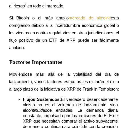
al riesgo" en todo el mercado.
Si Bitcoin o el más amplio
mercado de altcoins
está 
corrigiendo debido a la incertidumbre económica global o 
los vientos en contra regulatorios en otras jurisdicciones, el 
Referencia
flujo positivo de un ETF de XRP puede ser fácilmente 
Invita a un amigo para recibir recompensas en efectivo
anulado.
BTC Welcome Rewards
Factores Importantes
Moviéndose más allá de la volatilidad del día de 
lanzamiento, varios factores estructurales dictarán el éxito 
a largo plazo de la iniciativa de XRP de Franklin Templeton:
Flujos Sostenidos:
El verdadero desencadenante 
alcista no es el volumen de lanzamiento, sino 
el
continuidad
de entradas. La demanda diaria 
constante, impulsada por los emisores de ETF de 
XRP que necesitan comprar el activo subyacente 
BTC Welcome Rewards
de manera continua para coincidir con la creación 