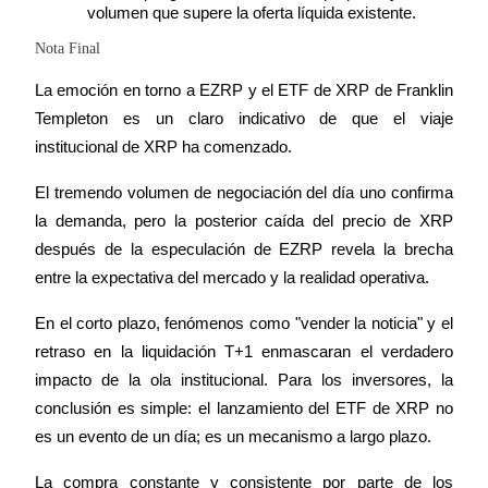
volumen que supere la oferta líquida existente.
USDT New User Exclusive 10% APR
Nota Final
USDT Flexible Staking | Daily Rewards
La emoción en torno a EZRP y el ETF de XRP de Franklin 
Templeton es un claro indicativo de que el viaje 
institucional de XRP ha comenzado.
BTC New User Exclusive: 6.5% APR
El tremendo volumen de negociación del día uno confirma 
BTC Flexible Staking | Daily Rewards
la demanda, pero la posterior caída del precio de XRP 
después de la especulación de EZRP revela la brecha 
entre la expectativa del mercado y la realidad operativa.
En el corto plazo, fenómenos como "vender la noticia" y el 
retraso en la liquidación T+1 enmascaran el verdadero 
impacto de la ola institucional. Para los inversores, la 
conclusión es simple: el lanzamiento del ETF de XRP no 
Más eventos
es un evento de un día; es un mecanismo a largo plazo.
Gana premios y recompensas exclusivas
La compra constante y consistente por parte de los 