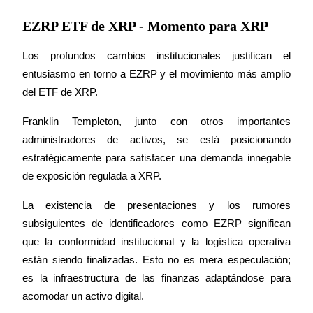
EZRP ETF de XRP - Momento para XRP
Guía
Los profundos cambios institucionales justifican el 
Guía de inicio de futuros
entusiasmo en torno a EZRP y el movimiento más amplio 
del ETF de XRP.
Franklin Templeton, junto con otros importantes 
administradores de activos, se está posicionando 
estratégicamente para satisfacer una demanda innegable 
de exposición regulada a XRP.
La existencia de presentaciones y los rumores 
Estrategias comerciales
subsiguientes de identificadores como EZRP significan 
Aprenda cómo mantenerse rentable
que la conformidad institucional y la logística operativa 
están siendo finalizadas. Esto no es mera especulación; 
es la infraestructura de las finanzas adaptándose para 
acomodar un activo digital.