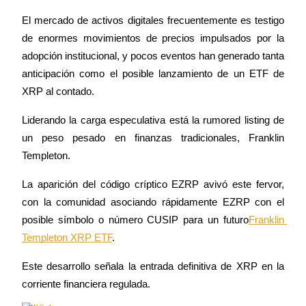
El mercado de activos digitales frecuentemente es testigo 
de enormes movimientos de precios impulsados por la 
adopción institucional, y pocos eventos han generado tanta 
Futuros COIN-M
anticipación como el posible lanzamiento de un ETF de 
Futuros de criptomonedas
XRP al contado.
Liderando la carga especulativa está la rumored listing de 
TradFi
un peso pesado en finanzas tradicionales, Franklin 
Templeton.
Derivados de acciones, divisas, metales preciosos y materias
primas
La aparición del código críptico EZRP avivó este fervor, 
con la comunidad asociando rápidamente EZRP con el 
posible símbolo o número CUSIP para un futuro
Franklin 
Templeton XRP ETF
.
Este desarrollo señala la entrada definitiva de XRP en la 
corriente financiera regulada.