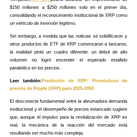
$150 millones a $250 millones solo en el primer día, 
Conviértete en un Trader de Copia
consolidando el reconocimiento institucional de XRP como 
Disfruta del reparto de beneficios y comisiones de copy trading
un vehículo de inversión legítimo.
Sin embargo, a medida que las noticias se solidificaron y 
otros productos de ETF de XRP comenzaron a lanzarse, 
la realidad pintó un cuadro diferente: un debut de alto 
volumen no logró encender el esperado estallido 
parabólico en los precios.
Leer también:
Predicción de XRP: Pronósticos de 
Información
precios de Ripple (XRP) para 2025-2050
Análisis de big data que incluye información comercial, etc.
El desconecte fundamental entre la abrumadora demanda 
institucional y el desempeño de precios estancado sugiere 
que, aunque el impulso para la revitalización de XRP es 
real, la mecánica de la reacción del mercado está 
resultando ser mucho más compleja.