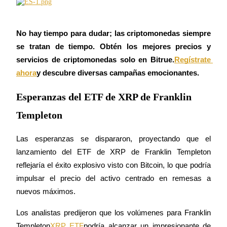
Futuros del USDC
Futuros que utilizan USDC como garantía
No hay tiempo para dudar; las criptomonedas siempre 
se tratan de tiempo. Obtén los mejores precios y 
servicios de criptomonedas solo en Bitrue.
Regístrate 
ahora
y descubre diversas campañas emocionantes.
Esperanzas del ETF de XRP de Franklin
Templeton
Copiar Trading
Las esperanzas se dispararon, proyectando que el 
Únete a los mejores traders
lanzamiento del ETF de XRP de Franklin Templeton 
reflejaría el éxito explosivo visto con Bitcoin, lo que podría 
impulsar el precio del activo centrado en remesas a 
nuevos máximos.
Los analistas predijeron que los volúmenes para Franklin 
Templeton
XRP ETF
podría alcanzar un impresionante de 