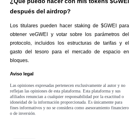
¿Qué puedo hacer con mis tokens $GWEI 
Deposit & Trade BTC to Share 25000 USDT prize pool!
después del airdrop?
Los titulares pueden hacer staking de $GWEI para 
obtener veGWEI y votar sobre los parámetros del 
Deposit CASHCAT & Win
protocolo, incluidos los estructuras de tarifas y el 
Share 500000 CASHCAT prize pool
gasto del tesoro para el mercado de espacio en 
bloques.
Exclusive for BitMart Users
Aviso legal
Register & Trade to Win 500,000 USDT
Las opiniones expresadas pertenecen exclusivamente al autor y no
reflejan las opiniones de esta plataforma. Esta plataforma y sus
afiliados renuncian a cualquier responsabilidad por la exactitud o
idoneidad de la información proporcionada. Es únicamente para
fines informativos y no se considera como asesoramiento financiero
Precious Metals Trading Carnival
o de inversión.
Trade Gold & Silver · 33,333 USDT Bonus