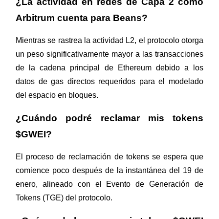
¿La actividad en redes de Capa 2 como 
Arbitrum cuenta para Beans?
Mientras se rastrea la actividad L2, el protocolo otorga 
un peso significativamente mayor a las transacciones 
Referencia
de la cadena principal de Ethereum debido a los 
Invita a un amigo para recibir recompensas en efectivo
datos de gas directos requeridos para el modelado 
del espacio en bloques.
BTC Welcome Rewards
¿Cuándo podré reclamar mis tokens 
$GWEI?
El proceso de reclamación de tokens se espera que 
comience poco después de la instantánea del 19 de 
enero, alineado con el Evento de Generación de 
Tokens (TGE) del protocolo.
BTC Welcome Rewards