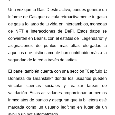
Una vez que tu Gas ID esté activo, puedes generar un 
Guía
Informe de Gas que calcula retroactivamente tu gasto 
de gas a lo largo de tu vida en intercambios, monedas 
Guía de inicio de futuros
de NFT e interacciones de DeFi. Estos datos se 
convierten en Beans, con el estatus de "Legendario" y 
asignaciones de puntos más altas otorgadas a 
aquellos que históricamente han contribuido más a la 
seguridad de la red a través de tarifas.
El panel también cuenta con una sección "Capítulo 1: 
Estrategias comerciales
Bonanza de Beanstalk" donde los usuarios pueden 
vincular cuentas sociales y realizar tareas de 
Aprenda cómo mantenerse rentable
validación. Estas actividades proporcionan aumentos 
inmediatos de puntos y aseguran que tu billetera esté 
marcada como un usuario legítimo en lugar de un 
sybil o un bot automatizado.