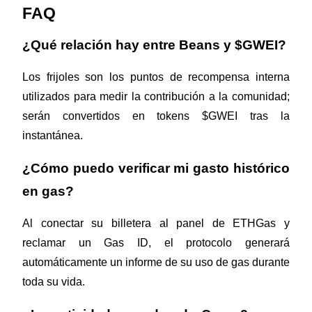
FAQ
¿Qué relación hay entre Beans y $GWEI?
Los frijoles son los puntos de recompensa interna 
Bitrue Partners
utilizados para medir la contribución a la comunidad; 
serán convertidos en tokens $GWEI tras la 
instantánea.
¿Cómo puedo verificar mi gasto histórico 
en gas?
Al conectar su billetera al panel de ETHGas y 
Afiliados de Bitrue
reclamar un Gas ID, el protocolo generará 
¡Hasta un 65% de comisiones!
automáticamente un informe de su uso de gas durante 
toda su vida.