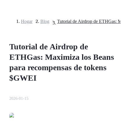
Hogar
>
Blog
>
Futuros
Tutorial de Airdrop de
ETHGas: Maximiza los Beans
para recompensas de tokens
$GWEI
Futuros del USDT
Futuros que utilizan USDT como garantía
2026-01-15