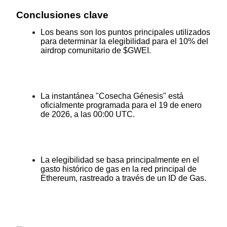
Futuros del USDC
Conclusiones clave
Futuros que utilizan USDC como garantía
Los beans son los puntos principales utilizados 
para determinar la elegibilidad para el 10% del 
airdrop comunitario de $GWEI.
La instantánea "Cosecha Génesis" está 
oficialmente programada para el 19 de enero 
de 2026, a las 00:00 UTC.
Copiar Trading
Únete a los mejores traders
La elegibilidad se basa principalmente en el 
gasto histórico de gas en la red principal de 
Ethereum, rastreado a través de un ID de Gas.