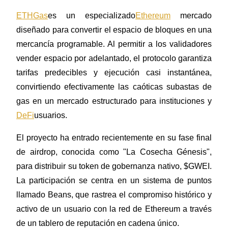
ETHGas
es un especializado
Ethereum
mercado 
diseñado para convertir el espacio de bloques en una 
mercancía programable. Al permitir a los validadores 
Futuros COIN-M
vender espacio por adelantado, el protocolo garantiza 
Futuros de criptomonedas
tarifas predecibles y ejecución casi instantánea, 
convirtiendo efectivamente las caóticas subastas de 
TradFi
gas en un mercado estructurado para instituciones y 
DeFi
usuarios.
Derivados de acciones, divisas, metales preciosos y materias
primas
El proyecto ha entrado recientemente en su fase final 
de airdrop, conocida como "La Cosecha Génesis", 
para distribuir su token de gobernanza nativo, $GWEI. 
La participación se centra en un sistema de puntos 
llamado Beans, que rastrea el compromiso histórico y 
activo de un usuario con la red de Ethereum a través 
de un tablero de reputación en cadena único.