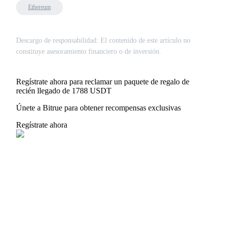
Ethereum
USDT New User Exclusive 10% APR
USDT Flexible Staking | Daily Rewards
Descargo de responsabilidad: El contenido de este artículo no
constituye asesoramiento financiero o de inversión.
BTC New User Exclusive: 6.5% APR
Regístrate ahora para reclamar un paquete de regalo de
BTC Flexible Staking | Daily Rewards
recién llegado de 1788 USDT
Únete a Bitrue para obtener recompensas exclusivas
Regístrate ahora
Más eventos
Gana premios y recompensas exclusivas