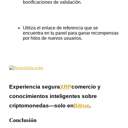
bonificaciones de validación.
Bloqueos BTR
Utiliza el enlace de referencia que se 
encuentra en tu panel para ganar recompensas 
Inversiones exclusivas para titulares de BTR
por hitos de nuevos usuarios.
Experiencia segura
XRP
comercio y 
Préstamos
conocimientos inteligentes sobre 
Servicio de préstamos respaldado por criptomonedas
criptomonedas—solo en
Bitrue
.
Conclusión