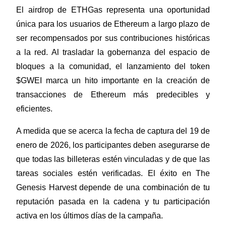
El airdrop de ETHGas representa una oportunidad 
única para los usuarios de Ethereum a largo plazo de 
ser recompensados por sus contribuciones históricas 
a la red. Al trasladar la gobernanza del espacio de 
Inversión automática
bloques a la comunidad, el lanzamiento del token 
Obtenga ganancias a largo plazo e intereses flexibles
$GWEI marca un hito importante en la creación de 
transacciones de Ethereum más predecibles y 
eficientes.
A medida que se acerca la fecha de captura del 19 de 
enero de 2026, los participantes deben asegurarse de 
que todas las billeteras estén vinculadas y de que las 
tareas sociales estén verificadas. El éxito en The 
Aprender Staking
Genesis Harvest depende de una combinación de tu 
Obtenga más información sobre cómo obtener ingresos pasivos
reputación pasada en la cadena y tu participación 
Bitrue
AI
activa en los últimos días de la campaña.