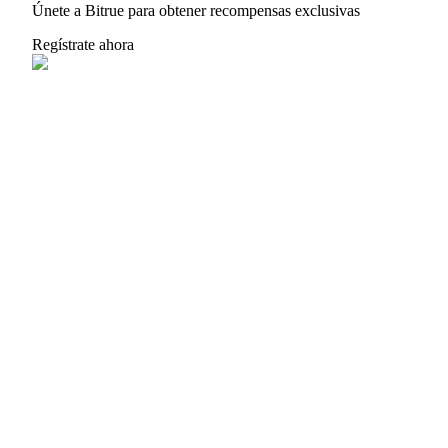
Únete a Bitrue para obtener recompensas exclusivas
USDT New User Exclusive 10% APR
Regístrate ahora
USDT Flexible Staking | Daily Rewards
BTC New User Exclusive: 6.5% APR
BTC Flexible Staking | Daily Rewards
Más eventos
Gana premios y recompensas exclusivas