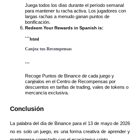
Juega todos los días durante el período semanal 
para mantener tu racha activa. Los jugadores con 
largas rachas a menudo ganan puntos de 
bonificación.
Redeem Your Rewards in Spanish is: 

Inversión automática
Obtenga ganancias a largo plazo e intereses flexibles
Canjea tus Recompensas
```
Recoge Puntos de Binance de cada juego y 
canjéalos en el Centro de Recompensas por 
descuentos en tarifas de trading, vales de tokens o 
mercancía exclusiva.
Conclusión
Aprender Staking
Obtenga más información sobre cómo obtener ingresos pasivos
La palabra del día de Binance para el 13 de mayo de 2026 
Bitrue
AI
no es solo un juego, es una forma creativa de aprender y 
mantenerse conectado con el ecosistema cripto.