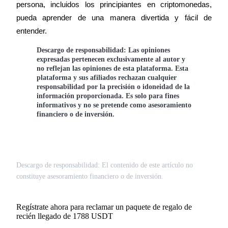
persona, incluidos los principiantes en criptomonedas, 
Deposit & Trade BTC to Share 25000 USDT prize pool!
pueda aprender de una manera divertida y fácil de 
entender.
Descargo de responsabilidad:
Las opiniones
Deposit CASHCAT & Win
expresadas pertenecen exclusivamente al autor y
no reflejan las opiniones de esta plataforma. Esta
Share 500000 CASHCAT prize pool
plataforma y sus afiliados rechazan cualquier
responsabilidad por la precisión o idoneidad de la
información proporcionada. Es solo para fines
informativos y no se pretende como asesoramiento
financiero o de inversión.
Exclusive for BitMart Users
Register & Trade to Win 500,000 USDT
Descargo de responsabilidad: El contenido de este artículo no
constituye asesoramiento financiero o de inversión.
Precious Metals Trading Carnival
Trade Gold & Silver · 33,333 USDT Bonus
Regístrate ahora para reclamar un paquete de regalo de
recién llegado de 1788 USDT