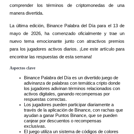
comprender los términos de criptomonedas de una 
manera divertida.
La última edición, Binance Palabra del Día para el 13 de 
Futuros COIN-M
mayo de 2026, ha comenzado oficialmente y trae un 
Futuros de criptomonedas
nuevo tema emocionante junto con atractivos premios 
para los jugadores activos diarios. ¡Lee este artículo para 
encontrar las respuestas de esta semana!
TradFi
Aspectos clave
Derivados de acciones, divisas, metales preciosos y materias
primas
Binance Palabra del Día es un divertido juego de 
adivinanza de palabras con temática cripto donde 
los jugadores adivinan términos relacionados con 
activos digitales, ganando recompensas por 
respuestas correctas.
Los jugadores pueden participar diariamente a 
través de la aplicación de Binance, con rachas que 
ayudan a ganar Puntos Binance, que se pueden 
canjear por descuentos o recompensas 
exclusivas.
El juego utiliza un sistema de códigos de colores 