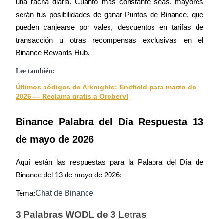
una racha diaria. Cuanto más constante seas, mayores 
serán tus posibilidades de ganar Puntos de Binance, que 
pueden canjearse por vales, descuentos en tarifas de 
Guía
transacción u otras recompensas exclusivas en el 
Guía de inicio de futuros
Binance Rewards Hub.
Lee también:
Últimos códigos de Arknights: Endfield para marzo de 
2026 — Reclama gratis a Oroberyl
Binance Palabra del Día Respuesta 13 
de mayo de 2026
Estrategias comerciales
Aquí están las respuestas para la Palabra del Día de 
Aprenda cómo mantenerse rentable
Binance del 13 de mayo de 2026:
Chat de Binance
Tema:
3 Palabras WODL de 3 Letras