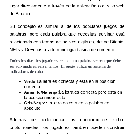
jugar directamente a través de la aplicación o el sitio web 
Conviértete en un Trader de Copia
de Binance.
Disfruta del reparto de beneficios y comisiones de copy trading
Su concepto es similar al de los populares juegos de 
palabras, pero cada palabra que necesitas adivinar está 
relacionada con temas de activos digitales, desde Bitcoin, 
NFTs y DeFi hasta la terminología básica de comercio.
Todos los días, los jugadores reciben una palabra secreta que debe
ser adivinada en seis intentos. El juego utiliza un sistema de
indicadores de color:
Información
Verde:
La letra es correcta y está en la posición 
correcta.
Análisis de big data que incluye información comercial, etc.
Amarillo/Naranja:
La letra es correcta pero está en 
la posición incorrecta.
Gris/Negro:
La letra no está en la palabra en 
absoluto.
Además de perfeccionar tus conocimientos sobre 
criptomonedas, los jugadores también pueden construir 