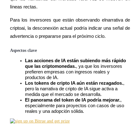
Futuros del USDC
líneas rectas.
Futuros que utilizan USDC como garantía
Para los inversores que están observando el
narrativa de 
criptoai
, la desconexión actual podría indicar una señal de 
advertencia o prepararse para el próximo ciclo.
Aspectos clave
Las acciones de IA están subiendo más rápido 
que las criptomonedas.
, ya que los inversores 
prefieren empresas con ingresos reales y 
Copiar Trading
productos de IA.
Los tokens de cripto IA aún están rezagados.
, 
Únete a los mejores traders
pero la narrativa de cripto de IA sigue activa a 
medida que el mercado se desarrolla.
El panorama del token de IA podría mejorar.
, 
especialmente para proyectos con casos de uso 
reales y una adopción sólida.