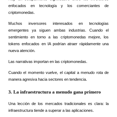
enfocados en tecnología y los comerciantes de 
USDT New User Exclusive 10% APR
criptomonedas.
USDT Flexible Staking | Daily Rewards
Muchos inversores interesados en tecnologías 
emergentes ya siguen ambas industrias. Cuando el 
sentimiento en torno a las criptomonedas mejore, los 
BTC New User Exclusive: 6.5% APR
tokens enfocados en IA podrían atraer rápidamente una 
BTC Flexible Staking | Daily Rewards
nueva atención.
Las narrativas importan en las criptomonedas.
Cuando el momento vuelve, el capital a menudo rota de 
manera agresiva hacia sectores en tendencia.
3. La infraestructura a menudo gana primero
Más eventos
Una lección de los mercados tradicionales es clara: la 
Gana premios y recompensas exclusivas
infraestructura tiende a superar a las aplicaciones.