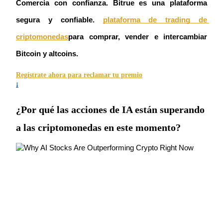
Comercia con confianza. Bitrue es una plataforma 
Conviértete en un Trader de Copia
segura y confiable.
plataforma de trading de 
Disfruta del reparto de beneficios y comisiones de copy trading
criptomonedas
para comprar, vender e intercambiar 
Bitcoin y altcoins.
Regístrate ahora para reclamar tu premio
¡
¿Por qué las acciones de IA están superando
a las criptomonedas en este momento?
Información
Análisis de big data que incluye información comercial, etc.