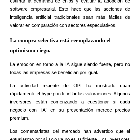
estimar la demanda de chips y evaluar la adopción de 
software empresarial. Esto hace que las acciones de 
Staking
inteligencia artificial tradicionales sean más fáciles de 
valorar en comparación con sectores especulativos.
Alta rentabilidad y acceso instantáneo
La compra selectiva está reemplazando el
optimismo ciego.
La emoción en torno a la IA sigue siendo fuerte, pero no 
todas las empresas se benefician por igual.
La actividad reciente de OPI ha mostrado cuán 
Launchpool
rápidamente el hype puede inflar las valoraciones. Algunos 
Participación flexible para ganar tokens populares
inversores están comenzando a cuestionar si cada 
negocio con "IA" en su presentación merece precios 
premium.
Los comentaristas del mercado han advertido que el 
entusiasmo por sí solo ya no es suficiente. Los inversores 