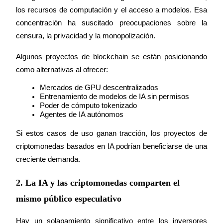
los recursos de computación y el acceso a modelos. Esa 
Deposit & Trade BTC to Share 25000 USDT prize pool!
concentración ha suscitado preocupaciones sobre la 
censura, la privacidad y la monopolización.
Deposit CASHCAT & Win
Algunos proyectos de blockchain se están posicionando 
como alternativas al ofrecer:
Share 500000 CASHCAT prize pool
Mercados de GPU descentralizados
Entrenamiento de modelos de IA sin permisos
Poder de cómputo tokenizado
Agentes de IA autónomos
Exclusive for BitMart Users
Register & Trade to Win 500,000 USDT
Si estos casos de uso ganan tracción, los proyectos de 
criptomonedas basados en IA podrían beneficiarse de una 
creciente demanda.
Precious Metals Trading Carnival
2. La IA y las criptomonedas comparten el
Trade Gold & Silver · 33,333 USDT Bonus
mismo público especulativo
Hay un solapamiento significativo entre los inversores 