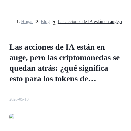
Hogar
>
Blog
>
Futuros
Las acciones de IA están en
auge, pero las criptomonedas se
quedan atrás: ¿qué significa
esto para los tokens de
criptomonedas de IA en 2026?
Futuros del USDT
Futuros que utilizan USDT como garantía
2026-05-18