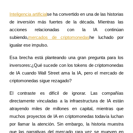
Inteligencia artificial
se ha convertido en una de las historias 
de inversión más fuertes de la década. Mientras las 
Futuros COIN-M
acciones relacionadas con la IA continúan 
Futuros de criptomonedas
subiendo,
mercados de criptomonedas
he luchado por 
igualar ese impulso.
Esa brecha está planteando una gran pregunta para los 
TradFi
inversores:
¿Qué sucede con los tokens de criptomonedas 
Derivados de acciones, divisas, metales preciosos y materias
de IA cuando Wall Street ama la IA, pero el mercado de 
primas
criptomonedas sigue rezagado?
El contraste es difícil de ignorar. Las compañías 
directamente vinculadas a la infraestructura de IA están 
atrayendo miles de millones en capital, mientras que 
muchos proyectos de IA en criptomonedas todavía luchan 
por llamar la atención. Sin embargo, la historia muestra 
que las narrativas del mercado rara vez se mueven en 