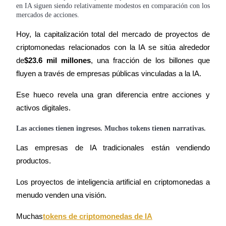
en IA siguen siendo relativamente modestos en comparación con los
mercados de acciones.
Hoy, la capitalización total del mercado de proyectos de 
criptomonedas relacionados con la IA se sitúa alrededor 
Inversión automática
de
$23.6 mil millones
, una fracción de los billones que 
Obtenga ganancias a largo plazo e intereses flexibles
fluyen a través de empresas públicas vinculadas a la IA.
Ese hueco revela una gran diferencia entre acciones y 
activos digitales.
Las acciones tienen ingresos. Muchos tokens tienen narrativas.
Las empresas de IA tradicionales están vendiendo 
productos.
Aprender Staking
Los proyectos de inteligencia artificial en criptomonedas a 
Obtenga más información sobre cómo obtener ingresos pasivos
menudo venden una visión.
Bitrue
AI
Muchas
tokens de criptomonedas de IA