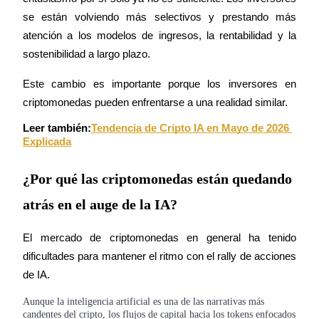
se están volviendo más selectivos y prestando más 
atención a los modelos de ingresos, la rentabilidad y la 
sostenibilidad a largo plazo.
Bloqueos BTR
Inversiones exclusivas para titulares de BTR
Este cambio es importante porque los inversores en 
criptomonedas pueden enfrentarse a una realidad similar.
Leer también:
Tendencia de Cripto IA en Mayo de 2026 
Explicada
¿Por qué las criptomonedas están quedando
atrás en el auge de la IA?
Préstamos
El mercado de criptomonedas en general ha tenido 
Servicio de préstamos respaldado por criptomonedas
dificultades para mantener el ritmo con el rally de acciones 
de IA.
Aunque la inteligencia artificial es una de las narrativas más
candentes del cripto, los flujos de capital hacia los tokens enfocados