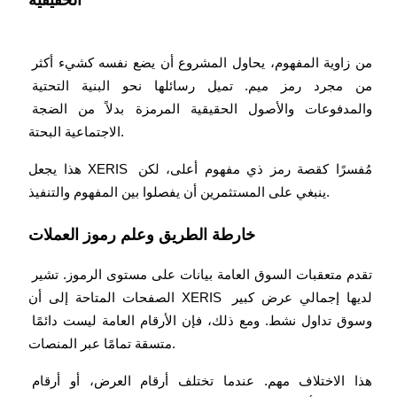
الحقيقية
يكسب
من زاوية المفهوم، يحاول المشروع أن يضع نفسه كشيء أكثر 
من مجرد رمز ميم. تميل رسائلها نحو البنية التحتية 
والمدفوعات والأصول الحقيقية المرمزة بدلاً من الضجة 
هذا يجعل XERIS مُفسرًا كقصة رمز ذي مفهوم أعلى، لكن 
ينبغي على المستثمرين أن يفصلوا بين المفهوم والتنفيذ.
خارطة الطريق وعلم رموز العملات
خنزير الطاقة
احصل على مكافآت تنافسية يوميًا
تقدم متعقبات السوق العامة بيانات على مستوى الرموز. تشير 
الصفحات المتاحة إلى أن XERIS لديها إجمالي عرض كبير 
وسوق تداول نشط. ومع ذلك، فإن الأرقام العامة ليست دائمًا 
متسقة تمامًا عبر المنصات.
هذا الاختلاف مهم. عندما تختلف أرقام العرض، أو أرقام 