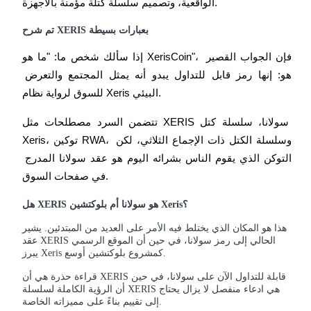
الواقعية، وتصميم سلسلة كتلة مؤمنة بالأجهزة.
كن متداول نسخ
تم شرح XERIS بعبارات بسيطة
استمتع بتقاسم الأرباح وعمولات نسخ التداول
إذا سألك شخص ما: "ما هو XerisCoin"، فإن الجواب القصير 
هو: إنها رمز قابل للتداول يبدو أنه يمثل المجتمع والتعرض 
للسوق لرواية نظام Xeris البيئي.
تتضمن السرد مصطلحات مثل XERIS سولانا، سلسلة كتل 
Xeris، توكين RWA، وسلسلة الكتل ذات الإجماع الثلاثي، لكن 
التوكن الذي يقوم الناس بشرائه اليوم هو عقد سولانا المدرج 
في صفحات السوق.
معلومة
هل XERIS هو سولانا أم بلوكتشين Xeris؟
هذا هو المكان الذي يختلط فيه الأمر على العديد من المبتدئين. يشير
عقد XERIS الحالي إلى رمز سولانا، في حين أن الموقع الرسمي
يبرز Xeris كمشروع بلوكتشين أوسع.
قراءة حذرة هي أن XERIS قابلة للتداول الآن على سولانا، في حين
أن الرؤية الكاملة لسلسلة XERIS هي ادعاء منفصل لا يزال يحتاج
إلى تقييم بناءً على مميزاته الخاصة.