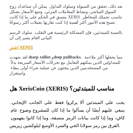
مركز المكافآت
بعد ذلك، تحقق من السيولة وسلوك التداول. يمكن أن تساعدك زوج
السوق المباشر، ونشاط المعاملات المرئي، وتتبع الأسعار بشكل
تسجيل الدخول
اشتراك
متسق في الحكم على ما إذا كانت XERIS تناسب تحملك للمخاطر.
تصبح هذه الأمور أكثر أهمية إذا كنت تقارنها بعملات أكثر رسوخًا.
بالنسبة للمبتدئين، فإن المشكلة الرئيسية هي التقلب. سلوك الرسم
البياني العام يشير إلى أن
اشترِ XERIS
، مما يجعلها أكثر ملاءمة 
deep pullbacks
 و
sharp rallies
لقد شهدت 
للمتداولين الذين يمكنهم التعامل مع تحركات الأسعار السريعة بدلاً 
من المستخدمين الذين يبحثون عن عملية شراء أولى ببطء 
واستقرار.
هل XerisCoin (XERIS) مناسب للمبتدئين؟
يجب على المبتدئين ألا يركزوا فقط على الجانب الإيجابي. 
ينبغي عليهم أيضًا أن يسألوا ما إذا كان للمشروع وضوح عام 
كافٍ، وما إذا كانت بيانات الرمز متسقة، وما إذا كانوا يفهمون 
الفرق بين رمز سولانا الحي والسرد الأوسع لبلوكشين زيريس.