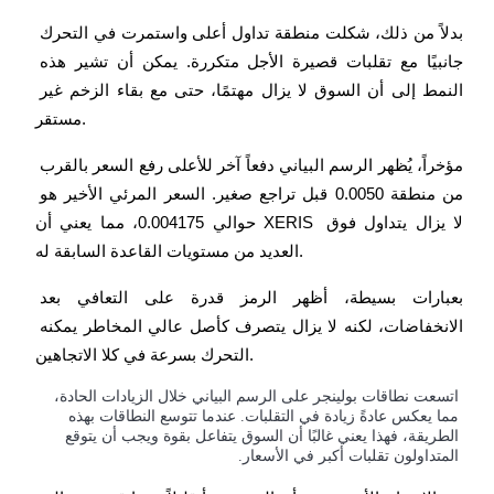
بدلاً من ذلك، شكلت منطقة تداول أعلى واستمرت في التحرك 
جانبيًا مع تقلبات قصيرة الأجل متكررة. يمكن أن تشير هذه 
النمط إلى أن السوق لا يزال مهتمًا، حتى مع بقاء الزخم غير 
عمليات احتجاز BTR
مستقر.
استثمارات حصرية لحاملي BTR
مؤخراً، يُظهر الرسم البياني دفعاً آخر للأعلى رفع السعر بالقرب 
من منطقة 0.0050 قبل تراجع صغير. السعر المرئي الأخير هو 
حوالي 0.004175، مما يعني أن XERIS لا يزال يتداول فوق 
العديد من مستويات القاعدة السابقة له.
بعبارات بسيطة، أظهر الرمز قدرة على التعافي بعد 
الانخفاضات، لكنه لا يزال يتصرف كأصل عالي المخاطر يمكنه 
التحرك بسرعة في كلا الاتجاهين.
القروض
اتسعت نطاقات بولينجر على الرسم البياني خلال الزيادات الحادة،
خدمة الاقتراض المدعومة بالعملات المشفرة
مما يعكس عادةً زيادة في التقلبات. عندما تتوسع النطاقات بهذه
الطريقة، فهذا يعني غالبًا أن السوق يتفاعل بقوة ويجب أن يتوقع
المتداولون تقلبات أكبر في الأسعار.