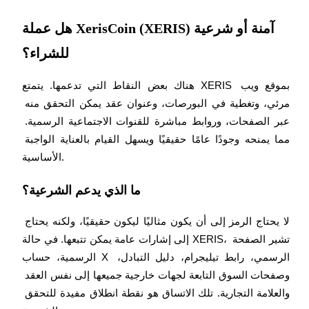
هل عملة XerisCoin (XERIS) آمنة أو شرعية
للشراء؟
هناك بعض النقاط التي تدعمها. يتمتع XERIS بموقع ويب 
مرئي، وتغطية في البورصات، وعنوان عقد يمكن التحقق منه 
شركاء بيترو
عبر الصفحات، وروابط مباشرة للقنوات الاجتماعية الرسمية. 
مما يمنحه وجودًا عامًا حقيقيًا ويسهل القيام بالعناية الواجبة 
الأساسية.
ما الذي يدعم الشرعية؟
لا يحتاج الرمز إلى أن يكون مثاليًا ليكون حقيقيًا، ولكنه يحتاج 
إلى إشارات عامة يمكن تتبعها. في حالة XERIS، تشير الصفحة 
شركاء Bitrue
الرسمية، حساب X الرسمي، رابط تيليجرام، دليل التبادل، 
تصل العمولات إلى 65٪!
وصفحات السوق التابعة لجهات خارجية جميعها إلى نفس العقد 
والعلامة التجارية. تلك الاتساق هو نقطة انطلاق مفيدة للتحقق 