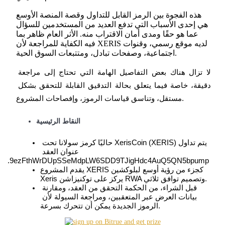
هذه الفجوة بين الرمز القابل للتداول وقصة المنصة الأوسع
هي إحدى الأسباب التي تدفع العديد من المستخدمين للسؤال
عما هو حقًا ومدى أمان الاقتراب منه. الأثر العام ظاهر بما
فيه الكفاية للمراجعة لأن XERIS لديه موقع رسمي، وقنوات
العقود الآجلة لـ COIN-M
اجتماعية، وصفحات تبادل، ومتتبعات السوق الحية.
العقود الآجلة للعملات المشفرة
لا تزال هناك بعض التفاصيل الهامة التي تحتاج إلى مراجعة 
دقيقة، خاصة فيما يتعلق بحالة التدقيق القابلة للتحقق بشكل 
مستقل، وتناسق قياسات الرموز، وإفصاحات المشروع.
TradFi
النقاط الرئيسية
مشتقات الأسهم والعملات الأجنبية والمعادن الثمينة والسلع
يتم تداول XerisCoin (XERIS) حاليًا كرمز سولانا تحت 
عنوان العقد 
9ezFthWrDUpSSeMdpLW6SDD9TJigHdc4AuQ5QN5bpump.
يقدم المشروع XERIS كجزء من رؤية أوسع لبلوكشين 
Xeris يركز على توكنيزاشن RWA وتصميم توافق ثلاثي.
قبل الشراء، من الحكمة التحقق من العقد، ومقارنة 
بيانات العرض عبر المتعقبين، ومراجعة السيولة لأن 
الرموز الجديدة يمكن أن تتحرك بسرعة.