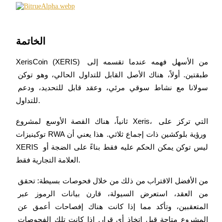
الخاتمة
XerisCoin (XERIS) من الأسهل فهمه عندما تقسمه إلى 
طبقتين. أولاً، هناك الأصل القابل للتداول الحالي، وهو توكن 
سولانا مع نشاط سوقي مرئي، وعقد قابل للتحديد، ودعم 
للتداول.
ثانياً، هناك القصة الأوسع لمشروع Xeris، التي تركز على 
توكينيزات RWA ورؤية بلوكشين ذات إجماع ثلاثي. هذا يعني أن 
XERIS ليس توكن يمكن الحكم عليه فقط بناءً على الضجة أو 
العلامة التجارية فقط.
من الأفضل الاقتراب من ذلك من خلال فحوصات بسيطة: تحقق 
من العقد، استعرض السيولة، قارن بيانات الرموز عبر 
المتعقبين، وتأكد مما إذا كانت هناك إفصاحات أعمق عن 
المشروع متاحة قبل اتخاذ أي قرار. إذا كانت تلك الفحوصات 