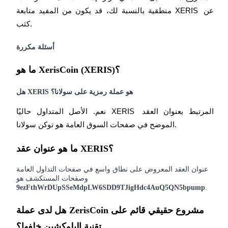
منطقية بالنسبة لك، قد يكون من المفيد متابعة XERIS عن 
كثب.
أسئلة مكررة
ما هو XerisCoin (XERIS)؟
هل XERIS هو عملة رمزية على سولانا؟
نعم. الأصل المتداول حاليًا XERIS المرتبط بعنوان العقد 
الموضح في صفحات السوق العامة هو توكن سولانا.
ما هو عنوان عقد XERIS؟
عنوان العقد المعروض على نطاق واسع في صفحات التداول العامة
وصفحات المستكشف هو
9ezFthWrDUpSSeMdpLW6SDD9TJigHdc4AuQ5QN5bpump
.
هل لدى عملة ZerisCoin مشروع حقيقي قائم على
تقنية البلوكشين خلفها؟