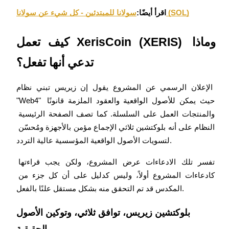
سولانا للمبتدئين - كل شيء عن سولانا (SOL)
اقرأ أيضًا:
مرشد
كيف تعمل XerisCoin (XERIS) وماذا 
دليل المبتدئين للعقود الآجلة
تدعي أنها تفعل؟
الإعلان الرسمي عن المشروع يقول إن زيريس تبني نظام 
"Web4" حيث يمكن للأصول الواقعية والعقود الملزمة قانونًا 
والمنتجات العمل على السلسلة. كما تصف الصفحة الرئيسية 
النظام على أنه بلوكتشين ثلاثي الإجماع مؤمن بالأجهزة ومُحسّن 
لتسويات الأصول الواقعية المؤسسية عالية التردد.
استراتيجيات التداول
تفسر تلك الادعاءات عرض المشروع، ولكن يجب قراءتها 
تعلم كيفية البقاء مربحة
كادعاءات المشروع أولاً، وليس كدليل على أن كل جزء من 
المكدس قد تم التحقق منه بشكل مستقل علنًا بالفعل.
بلوكتشين زيريس، توافق ثلاثي، وتوكين الأصول