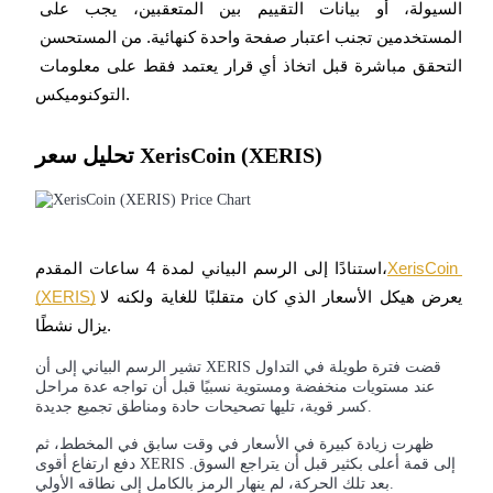
السيولة، أو بيانات التقييم بين المتعقبين، يجب على 
المستخدمين تجنب اعتبار صفحة واحدة كنهائية. من المستحسن 
التحقق مباشرة قبل اتخاذ أي قرار يعتمد فقط على معلومات 
التوقيع المساحي
التوكنوميكس.
عوائد عالية والوصول الفوري
تحليل سعر XerisCoin (XERIS)
XerisCoin 
استنادًا إلى الرسم البياني لمدة 4 ساعات المقدم،
يعرض هيكل الأسعار الذي كان متقلبًا للغاية ولكنه لا 
(XERIS)
يزال نشطًا.
Launchpool
تشير الرسم البياني إلى أن XERIS قضت فترة طويلة في التداول
الرهان المرن لكسب العملات الرقمية الشهيرة
عند مستويات منخفضة ومستوية نسبيًا قبل أن تواجه عدة مراحل
كسر قوية، تليها تصحيحات حادة ومناطق تجميع جديدة.
ظهرت زيادة كبيرة في الأسعار في وقت سابق في المخطط، ثم
دفع ارتفاع أقوى XERIS إلى قمة أعلى بكثير قبل أن يتراجع السوق.
بعد تلك الحركة، لم ينهار الرمز بالكامل إلى نطاقه الأولي.