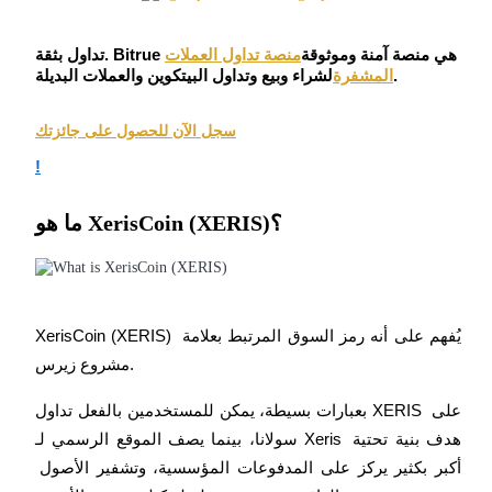
العقود الآجلة USDC
العقود الآجلة باستخدام USDC كضمان
تداول بثقة. Bitrue هي منصة آمنة وموثوقة
منصة تداول العملات
لشراء وبيع وتداول البيتكوين والعملات البديلة.
المشفرة
سجل الآن للحصول على جائزتك
!
ما هو XerisCoin (XERIS)؟
نسخ التداول
انضم إلى أفضل المتداولين
XerisCoin (XERIS) يُفهم على أنه رمز السوق المرتبط بعلامة 
مشروع زيرس.
بعبارات بسيطة، يمكن للمستخدمين بالفعل تداول XERIS على 
سولانا، بينما يصف الموقع الرسمي لـ Xeris هدف بنية تحتية 
أكبر بكثير يركز على المدفوعات المؤسسية، وتشفير الأصول 