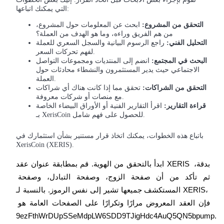
التي يمكنك اتباعها:
USDT New User Exclusive 10% APR
التحقق من المشروع:
ابحث عن المعلومات حول المشروع،
USDT Flexible Staking | Daily Rewards
من هم الفريق وراءه، وما هو الهدف من العملة؟
التحليل الفني:
راجع الرسوم البيانية والسجل السعري للعملة
لفهم تحركات السعر.
البحث في المجتمع:
انضم إلى المنتديات ومجموعات التواصل
الاجتماعي حيث يدير المستثمرون والنشطاء محادثات حول
BTC New User Exclusive: 6.5% APR
العملة.
التحقق من الشراكات:
تحقق مما إذا كانت هناك أي شراكات
BTC Flexible Staking | Daily Rewards
مع منصات أو شركات معروفة.
قراءة التقارير:
اقرأ التقارير الفنية أو الأوراق البيضاء الخاصة
بـ XerisCoin للحصول على فهم شامل.
باتباع هذه الخطوات، يمكنك اتخاذ قرار مستنير بشأن استثمارك في
XerisCoin (XERIS).
ابدأ بالتحقق من الهوية. قم بمطابقة عنوان عقد XERIS بدقة، 
ثم تأكد من أن صفحة الزوج، وصفحة التبادل، وصفحة 
المستكشف جميعها تشير إلى نفس الرموز. بالنسبة لـ XERIS، 
المزيد من الفعاليات
فإن العقد المعروض مرارًا وتكرارًا على الصفحات العامة هو 
اربح الجوائز والمكافآت الحصرية
9ezFthWrDUpSSeMdpLW6SDD9TJigHdc4AuQ5QN5bpump.