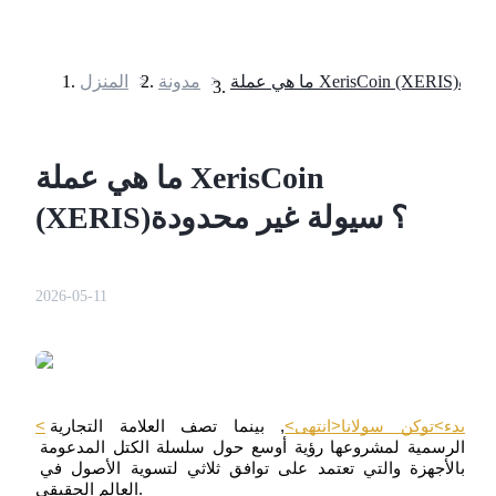
>
مدونة
>
المنزل
العقود الآجلة
ما هي عملة XerisCoin
(XERIS)؟ سيولة غير محدودة
2026-05-11
العقود الآجلة USDT
العقود الآجلة باستخدام USDT كضمان
<بدء>توكن سولانا<انتهى>
, بينما تصف العلامة التجارية 
الرسمية لمشروعها رؤية أوسع حول سلسلة الكتل المدعومة 
بالأجهزة والتي تعتمد على توافق ثلاثي لتسوية الأصول في 
العالم الحقيقي.