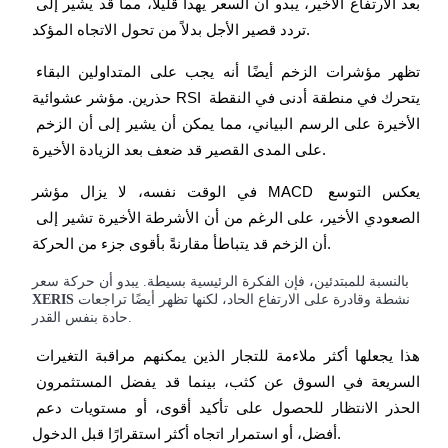
بعد الارتفاع الأخير، يبدو أن السعر يهدأ قليلاً، مما قد يشير إلى 
تردد قصير الأجل بدلاً من تحول الاتجاه المؤكد.
تظهر مؤشرات الزخم أيضًا أنه يجب على المتداولين البقاء 
حذرين. مؤشر عشوائية RSI يتحرك في منطقة أدنى في النقطة 
الاستثمار التلقائي
الأخيرة على الرسم البياني، مما يمكن أن يشير إلى أن الزخم 
على المدى القصير قد ضعف بعد الزيادة الأخيرة.
احصل على أرباح طويلة الأجل وفوائد مرنة
في الوقت نفسه، لا يزال مؤشر MACD يعكس التوسع 
الصعودي الأخير، على الرغم من أن الأشرطة الأخيرة تشير إلى 
أن الزخم قد يتباطأ مقارنةً بأقوى جزء من الحركة.
بالنسبة للمبتدئين، فإن الفكرة الرئيسية بسيطة. يبدو أن حركة سعر
نشطة وقادرة على الارتفاع الحاد، لكنها تظهر أيضًا تراجعات
XERIS
حادة بنفس القدر.
هذا يجعلها أكثر ملاءمة للتجار الذين يمكنهم مراقبة التغيرات 
تعلم الستاكينغ
السريعة في السوق عن كثب، بينما قد يفضل المستثمرون 
تعرف على كيفية كسب الدخل السلبي
الحذر الانتظار للحصول على تأكيد أقوى، أو مستويات دعم 
Bitrue
AI
أفضل، أو استمرار اتجاه أكثر استقرارًا قبل الدخول.