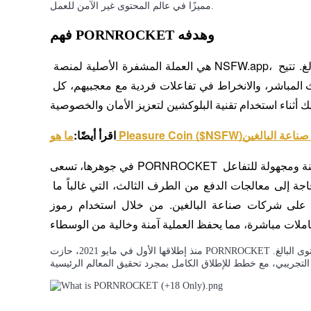
مميزًا في عالم المحتوى غير الآمن للعمل.
فهم PORNROCKET وهدفه
 هي العملة المشفرة الأصلية لمنصة NSFW.app، وهي منصة لامركزية تم بناؤها لدعم منشئي المحتوى البالغ. تتيح 
العقود الآجلة لـ COIN-M
المنصة للمنشئين مشاركة المحتوى البالغ، واستضافة البث المباشر، والانخراط في تفاعلات فردية مع معجبيهم، كل 
العقود الآجلة للعملات المشفرة
 القوة لنظام صناعة البالغين
اقرأ أيضًا:
TradFi
في جوهرها، تسعى PORNROCKET إلى ثورة صناعة الترفيه للبالغين من خلال تقديم وسيلة آمنة ومجهولة للتفاعل 
مشتقات الأسهم والعملات الأجنبية والمعادن الثمينة والسلع
مع المحتوى. تعمل تقنية البلوكشين على القضاء على الحاجة إلى معالجات الدفع من الطرف الثالث، التي غالباً ما 
كات صناعة البالغين. من خلال استخدام رموز PORNROCKET، يمكن 
منذ إطلاقها الأول في مايو 2021، حازت PORNROCKET على اهتمام بسبب نهجها المبتكر في تحقيق الربح من المحتوى البالغ.