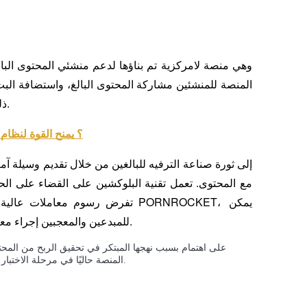
ذلك أثناء استخدام تقنية البلوكشين لتعزيز الأمان والخصوصية.
ما هو Pleasure Coin ($NSFW)؟ يمنح
تفرض رسوم معاملات عالية على شر
للمبدعين والمعجبين إجراء معاملات مباشرة، مما يحفظ العملية آمنة وخالية من الوسطاء.
المنصة حاليًا في مرحلة الاختبار التجريبي، مع خطط للإطلاق الكامل بمجرد تحقيق المعالم الرئيسية.