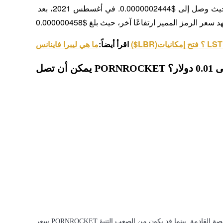
ارتفع سعر الرمز المميز في البداية بسبب حدث الحرق، حيث وصل إلى $0.0000002444. في أغسطس 2021، بعد 
مرشد
اقرأ أيضاً:
دليل المبتدئين للعقود الآجلة
PORNRO إلى 0.01 دولار؟
استراتيجيات التداول
تعلم كيفية البقاء مربحة
سعر PORNROCKET يظهر إمكانيات للنمو، لا سيما مع تطويره المستمر وتحديثات المنصة القادمة. بينما قد يكون من الصعب التنبؤ