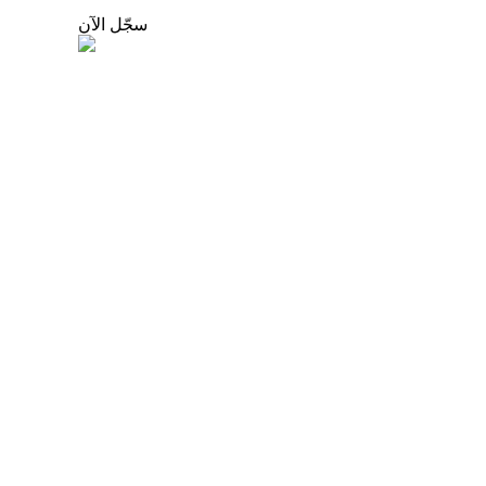
سجّل الآن
عمليات احتجاز BTR
استثمارات حصرية لحاملي BTR
القروض
خدمة الاقتراض المدعومة بالعملات المشفرة