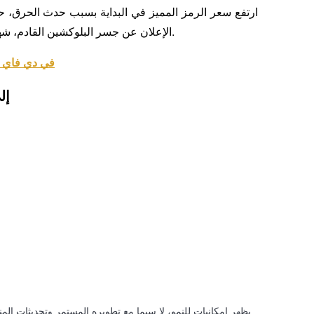
الإعلان عن جسر البلوكشين القادم، شهد سعر الرمز المميز ارتفاعًا آخر، حيث بلغ $0.000000458.
ما هي ليبرا فاينانس ($LBR)؟ فتح إمكانيات LST في دي فاي
يمكن أن تصل CKET