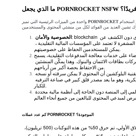
العقود الآجلة USDC
 الذي يجعل PORNROCKET NSFW فريدًا؟
العقود الآجلة باستخدام USDC كضمان
هي تكامل تقنية البلوك تشين في مجال الترفيه للبالغين. يوفر استخدام
PORNROCKET
واحدة من الميزات الرئيسية التي تميز
: blockchain يضمن أن المستخدمين يمكنهم التفاعل مع المحتوى دون الكشف عن 
 الخصوصية والأمان
معلومات شخصية حساسة. نظرًا لأن معاملات العملات المشفرة لا تعتمد على المؤسسات المالية التقليدية ، 
يمكن للمستخدمين الحفاظ على خصوصيتهم.
ء على خدمات معالجة المدفوعات التقليدية، يسمح PORNROCKET 
لمنشئي المحتوى بتجنب الرسوم المرتفعة التي تفرضها شركات بطاقات الائتمان والبنوك. وهذا يمكّن المنشئين 
من الاحتفاظ بحصة أكبر من أرباحهم.
: تضمن عدم قابلية التغيير في تقنية البلوكشين أن المحتوى لا يمكن سرقته أو نسخه 
نسخ التداول
بسهولة. وهذا يمنح المبدعين سيطرة أكبر على ملكيتهم الفكرية، وهو ما يعد مصدر قلق كبير في صناعة الترفيه 
انضم إلى أفضل المتداولين
للكبار.
: تتيح تكنولوجيا البلوكتشين الوصول العالمي إلى المنصة دون الحاجة إلى أنظمة مالية محددة 
الموجودة؟
PORNROCKET
كم عدد عملات
 لديها إجمالي عرض يصل إلى 1 كوادريليون توكن. بعد الإطلاق الأولي، تم حرق 50% من هذه التوكنات (500 تريليون)، 
مما أدى إلى تقليل العرض المتداول. بالإضافة إلى ذلك، يتم إعادة توزيع 5% من كل معاملة على حاملي التوكن، 