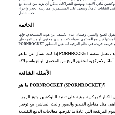
وكشين ثنائي الاتجاه وتوسيع الشراكات يمكن أن يزيد من قيمته مع
ى التقلبات عاملاً، وينبغي على المستثمرين ممارسة الحذر وإجراء
بحث شامل.
يكسب
الخاتمة
 حقوق الطبع والنشر، وضمان عدم الكشف عن هوية المستخدم، فإنها
والمستهلكين مع المحتوى. سواء كنت منشئ محتوى أو مستثمر، فإن
PORNROCKET
إذا كنت تسأل عن ما هو PORNROCKET أو كيف تعمل منصة PORNROCKET غير المناسبة للعمل، فمن الواضح 
خنزير الطاقة
الأسئلة الشائعة
احصل على مكافآت تنافسية يوميًا
ما هو PORNROCKET ($PORNROCKET)؟
، وهو منصة محتوى للكبار لامركزية مبنية على تقنية البلوكشين. يتيح الرمز 
لمبدعي محتوى الكبار تحقيق الدخل بشكل آمن من محتواهم، مثل مقاطع الفيديو والصور والبث المباشر، مع توفير 