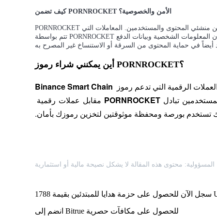
كيف تضمن PORNROCKET الأمن والخصوصية؟
PORNROCKET تستخدم تقنية البلوكشين لتوفير أمان وخصوصية محسنة لكل من منشئي المحتوى والمستخدمين. المعاملات التي
التوقيع المساحي
تتم بواسطة PORNROCKET لا تتطلب مؤسسات مالية تابعة لجهات خارجية، مما يضمن أن المعلومات الشخصية وبيانات الدفع
عوائد عالية والوصول الفوري
أين يمكنني شراء رموز PORNROCKET؟
ملات الرقمية التي تدعم رموز 
Binance Smart Chain 
مستخدمين تبادل 
PORNROCKET
 مقابل عملات رقمية 
نك تستخدم بورصة ومحفظة موثوقتين لتخزين رموزك بأمان.
Launchpool
الرهان المرن لكسب العملات الرقمية الشهيرة
يمة 1788 USDT
انضم إلى Bitrue للحصول على مكافآت حصرية