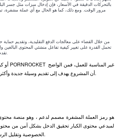
بالتحركات الدقيقة في الأسعار، فإن إدخال ميزات مثل جسر البل
مرور الوقت. ومع ذلك، كما هو الحال مع أي عملة مشفرة، تبق
من خلال القضاء على معالجات الدفع التقليدية، وتقديم حماية
تحمل القدرة على تغيير كيفية تفاعل منشئي المحتوى البالغين 
تقدم فرصة فريدة في عالم الترفيه للبالغين المتطور.
أن المشروع يهدف إلى تقديم وسيلة جديدة وأكثر أمانًا ولامركزية لتحقيق الربح من المحتوى البالغ واستهلاكه.
 هو رمز العملة المشفرة مصمم لدعم 
الخصوصية وتقليل الرسوم المرتفعة التي عادةً ما تفرضها معالجات الدفع التقليدية.