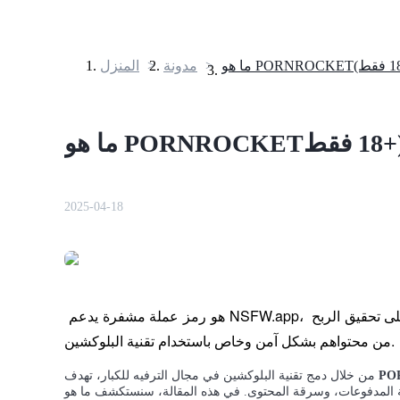
>
مدونة
>
المنزل
العقود الآجلة
2025-04-18
العقود الآجلة USDT
العقود الآجلة باستخدام USDT كضمان
 هو رمز عملة مشفرة يدعم NSFW.app، وهي منصة مصممة لمساعدة منشئي المحتوى البالغين على تحقيق الربح 
من محتواهم بشكل آمن وخاص باستخدام تقنية البلوكشين. 
PO
من خلال دمج تقنية البلوكشين في مجال الترفيه للكبار، تهدف