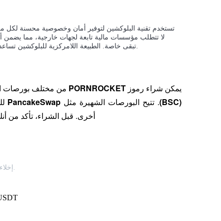
تبقى خاصة. الطبيعة اللامركزية للبلوكشين تساعد أيضاً في حماية المحتوى من السرقة أو الاستنساخ غير المصرح به.
يمكن شراء رموز 
PORNROCKET
 من مختلف بورصات الع
(BSC)
. تتيح البورصات الشهيرة مثل 
PancakeSwap
 لل
أخرى. قبل الشراء، تأكد من أ
إخلاء المسؤولية: محتوى هذه المقالة لا يشكل نصيحة مالية أو استثمارية.
سجل الآن للحصول على حزمة هدايا للمبتدئين بق