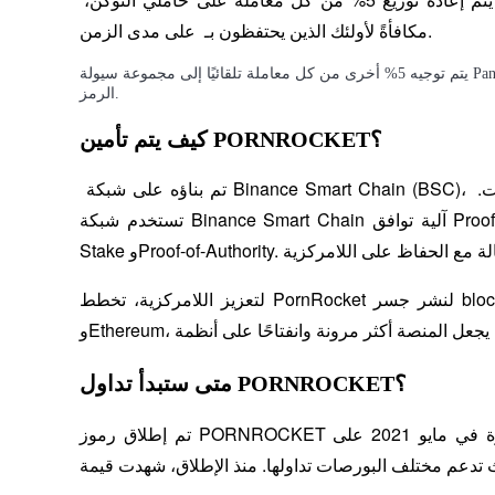
 على مدى الزمن.
مكافأةً لأولئك الذين يحتفظون بـ 
كن متداول نسخ
استمتع بتقاسم الأرباح وعمولات نسخ التداول
يتم توجيه 5% أخرى من كل معاملة تلقائيًا إلى مجموعة سيولة PancakeSwap، والتي تم قفلها لمدة عامين، مما يعزز استقرار قيمة
الرمز.
كيف يتم تأمين PORNROCKET؟
 تم بناؤه على شبكة Binance Smart Chain (BSC)، المعروفة بقدرتها على التوسع وانخفاض تكاليف المعاملات. 
تستخدم شبكة Binance Smart Chain آلية توافق Proof-of-Stake-Authority (PoSA)، التي تجمع بين Proof-of-
لتعزيز اللامركزية، تخطط PornRocket لنشر جسر blockchain ثنائي الاتجاه يربط بين Binance Smart Chain 
معلومة
متى ستبدأ تداول PORNROCKET؟
تم إطلاق رموز PORNROCKET لأول مرة في مايو 2021 على Binance Smart Chain. الرموز قابلة للتداول 