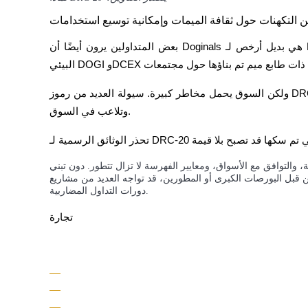
بعض المتداولين يرون أيضًا أن Doginals هي بديل أرخص لـ Bitcoin Ordinals. تشمل الرموز الشهيرة المرتبطة بالنظام 
عمليات احتجاز BTR
استثمارات حصرية لحاملي BTR
ولكن السوق يحمل مخاطر كبيرة. سيولة العديد من رموز DRC-20 تظل منخفضة، مما يجعل الأسعار عرضة لتقلبات حادة 
وتلاعب في السوق.
 والتوافق مع الأسواق، ومعايير الفهرسة لا تزال تتطور. دون تبني
البورصات الكبرى أو المطورين، قد تواجه العديد من مشاريع DRC-20 صعوبات في البقاء على قيد الحياة خارج
دورات التداول المضاربية.
تجارة
القروض
خدمة الاقتراض المدعومة بالعملات المشفرة