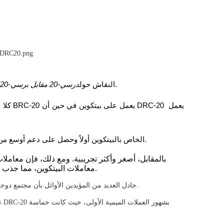
عادة ما تركز على التكلفة، ثقافة الشبكة، ونضوج البنية التحتية.
النقاش حول
درسي-20 مقابل برسي-20
كلا الم
تطور نظام BRC-20 الخاص بالبيتكوين أولاً وحصل على دعم أوسع من البورصات، والسيولة، وأدوات المطورين.
معاملات البيتكوين، مما جذب المتداولين خلال فترات الازدحام الشديد في شبكة البيتكوين.
جادل العديد من المؤيدين الأوائل بأن مجتمع دوجكوين المدفوع بالميمات جعله بيئة طبيعية لتجارب الرموز المضاربية.