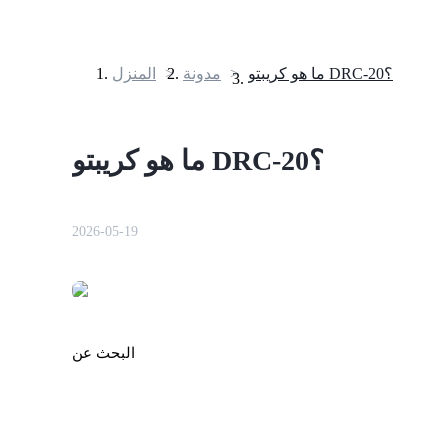
ما هو كريبتو DRC-20؟
>
مدونة
>
المنزل
العقود الآجلة
ما هو كريبتو DRC-20؟
2026-05-19
العقود الآجلة USDT
العقود الآجلة باستخدام USDT كضمان
البحث عن