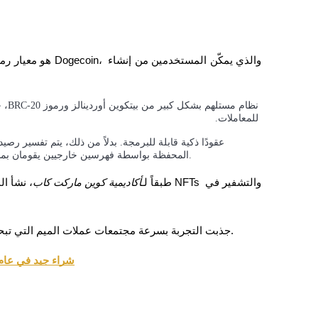
للمعاملات.
المحفظة بواسطة فهرسين خارجيين يقومان بمسح بيانات سلسلة الكتلة الخاصة بدوج كوين وحساب ملكية التوكن.
طبقاً لـ
أكاديمية كوين ماركت كاب
، نشأ المع
تحليل البيانات الضخمة بما في ذلك المعلومات التجارية، وما إلى ذلك.
جذبت التجربة بسرعة مجتمعات عملات الميم التي تبحث عن رسوم أقل وسرعات معاملات أسرع من نقوش بيتكوين.
هل DOGE شراء جيد في عام 2026؟ توقعات الأسعار ومشاعر ا