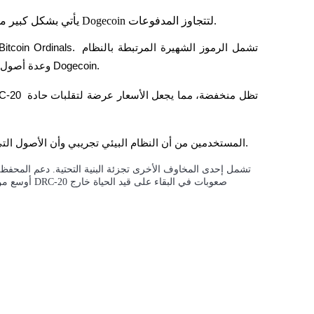
يأتي بشكل كبير من التكهنات حول ثقافة الميمات وإمكانية توسيع استخدامات Dogecoin لتتجاوز المدفوعات.
البيئي DOGI وDCEX وعدة أصول ذات طابع ميم تم بناؤها حول مجتمعات Dogecoin.
تحذر الوثائق الرسمية لـ DRC-20 المستخدمين من أن النظام البيئي تجريبي وأن الأصول التي تم سكها قد تصبح بلا قيمة.
تشمل إحدى المخاوف الأخرى تجزئة البنية التحتية. دعم المحفظة،
أوسع من قبل 