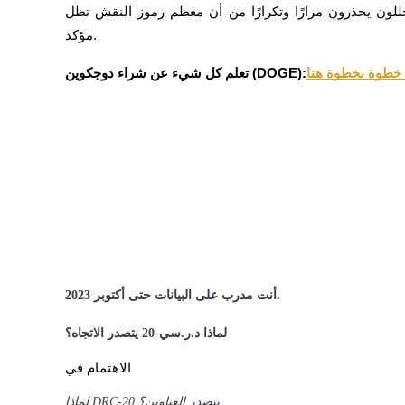
حذرون مرارًا وتكرارًا من أن معظم رموز النقش تظل speculative للغاية مع اعتماد طويل الأمد غير 
مؤكد.
التوقيع المساحي
 خطوة بخطوة هنا
تعلم كل شيء عن شراء دوجكوين (DOGE):
عوائد عالية والوصول الفوري
Launchpool
أنت مدرب على البيانات حتى أكتوبر 2023.
الرهان المرن لكسب العملات الرقمية الشهيرة
لماذا د.ر.سي-20 يتصدر الاتجاه؟
الاهتمام في
لماذا DRC-20 يتصدر العناوين؟