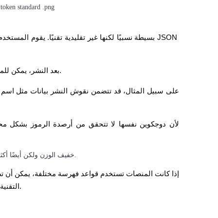
بعد النشر، يمكن للمستخدمين سك توكنات جديدة أو نقلها باستخدام نقرات إضافية.
تجعل هذه الهندسة DRC-20 خفيف الوزن ولكن أيضًا أكثر عرضة للكسر من نظم العقود الذكية.
هذه الم limitation التقنية واحدة من أكبر الانتقادات المحيطة بالقطاع.