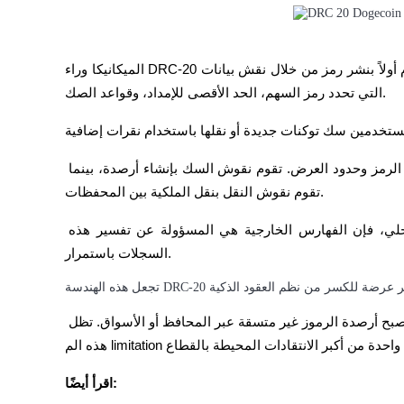
مرشد
الميكانيكا وراء DRC-20 بسيطة نسبيًا لكنها غير تقليدية تقنيًا. يقوم المستخدم أولاً بنشر رمز من خلال نقش بيانات JSON 
دليل المبتدئين للعقود الآجلة
التي تحدد رمز السهم، الحد الأقصى للإمداد، وقواعد الصك.
على سبيل المثال، قد تتضمن نقوش النشر بيانات مثل اسم الرمز وحدود العرض. تقوم نقوش السك بإنشاء أرصدة، بينما 
تقوم نقوش النقل بنقل الملكية بين المحفظات.
لأن دوجكوين نفسها لا تتحقق من أرصدة الرموز بشكل محلي، فإن الفهارس الخارجية هي المسؤولة عن تفسير هذه 
السجلات باستمرار.
استراتيجيات التداول
تعلم كيفية البقاء مربحة
إذا كانت المنصات تستخدم قواعد فهرسة مختلفة، يمكن أن تصبح أرصدة الرموز غير متسقة عبر المحافظ أو الأسواق. تظل 
اقرأ أيضًا: