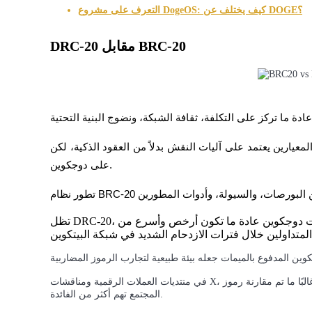
التعرف على مشروع DogeOS: كيف يختلف عن DOGE؟
يكسب
DRC-20 مقابل BRC-20
عيارين يعتمد على آليات النقش بدلاً من العقود الذكية، لكن BRC-20 يعمل على بيتكوين في حين أن DRC-20 يعمل 
على دوجكوين.
خنزير الطاقة
احصل على مكافآت تنافسية يوميًا
تظل DRC-20، بالمقابل، أصغر وأكثر تجريبية. ومع ذلك، فإن معاملات دوجكوين عادة ما تكون أرخص وأسرع من
في منتديات العملات الرقمية ومناقشات X، غالبًا ما تم مقارنة رموز DRC-20 بشهور العملات الميمية الأولى، حيث كانت حماسة
المجتمع تهم أكثر من الفائدة.