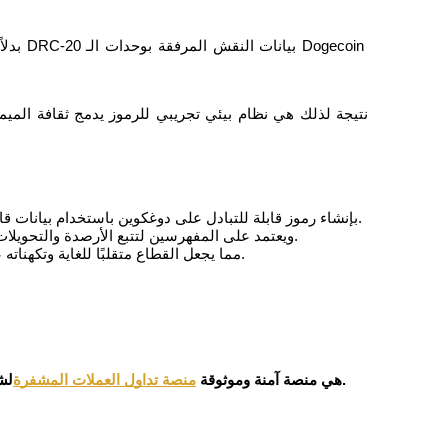
بدلاً 
تسمح DRC-20 بإنشاء رموز قابلة للتبادل على دوغكوين باستخدام بيانات قائمة على النقش بدلاً من العقود الذكية.
استلهم المعيار من نموذج BRC-20 الخاص بـ Bitcoin ويعتمد على المفهرسين لتتبع الأرصدة والتحويلات.
تبقى السيولة ضعيفة للعديد من أصول DRC-20، مما يجعل القطاع متقلبًا للغاية وتكهناته عالية.
لشراء وبيع وتداول البيتكوين والعملات البديلة.
تداول بثقة. Bitrue هي منصة آمنة وموثوقة
منصة تداول العملات المشفرة