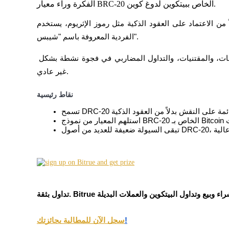
العقود الآجلة USDC
الفكرة وراء معيار BRC-20 الخاص ببيتكوين لدوغ كوين.
العقود الآجلة باستخدام USDC كضمان
من الاعتماد على العقود الذكية مثل رموز الإثريوم، يستخدم DRC-20 بيانات النقش المرفقة بوحدات الـ Dogecoin 
الفردية المعروفة باسم "شيبس".
نتيجة لذلك هي نظام بيئي تجريبي للرموز يدمج ثقافة الميمات، والمقتنيات، والتداول المضاربي في فجوة نشطة بشكل 
غير عادي.
نقاط رئيسية
نسخ التداول
انضم إلى أفضل المتداولين
!
سجل الآن للمطالبة بجائزتك