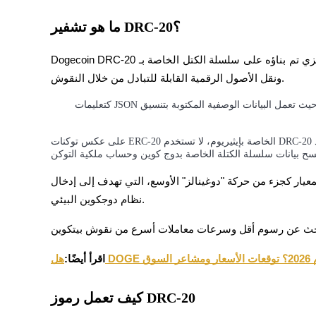
كن متداول نسخ
ما هو تشفير DRC-20؟
استمتع بتقاسم الأرباح وعمولات نسخ التداول
Dogecoin DRC-20 هو معيار رمزي تم بناؤه على سلسلة الكتل الخاصة بـ Dogecoin، والذي يمكّن المستخدمين من إنشاء 
ونقل الأصول الرقمية القابلة للتبادل من خلال النقوش.
نظام مستلهم بشكل كبير من بيتكوين أوردينالز ورموز BRC-20، حيث تعمل البيانات الوصفية المكتوبة بتنسيق JSON كتعليمات
على عكس توكنات ERC-20 الخاصة بإيثيريوم، لا تستخدم DRC-20 عقودًا ذكية قابلة للبرمجة. بدلاً من ذلك، يتم تفسير رصيد
يار كجزء من حركة "دوغينالز" الأوسع، التي تهدف إلى إدخال NFTs والتشفير في 
معلومة
نظام دوجكوين البيئي.
لسوق
اقرأ أيضًا:
كيف تعمل رموز DRC-20