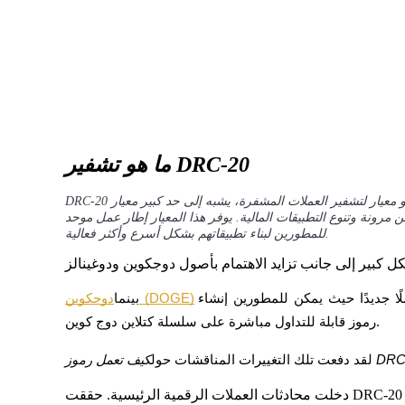
العقود الآجلة لـ COIN-M
العقود الآجلة للعملات المشفرة
ما هو تشفير DRC-20
TradFi
DRC-20 هو معيار لتشفير العملات المشفرة، يشبه إلى حد كبير معيار ERC-20 المستخدم في شبكة Ethereum. يهدف DRC-20 إلى
مرونة وتنوع التطبيقات المالية. يوفر هذا المعيار إطار عمل موحد
مشتقات الأسهم والعملات الأجنبية والمعادن الثمينة والسلع
للمطورين لبناء تطبيقاتهم بشكل أسرع وأكثر فعالية.
، لقد أتاح ظهور بروتوكولات التسجيل فصلًا جديدًا حيث يمكن للمطورين إنشاء 
دوجكوين (DOGE)
بينما
رموز قابلة للتداول مباشرة على سلسلة كتلاين دوج كوين.
 رموز DRC-20
لقد دفعت تلك التغييرات المناقشات حول
دخلت محادثات العملات الرقمية الرئيسية. حققت DRC-20 أول نجاح لها في عام 2023 بعد أن قام المطورون بتكييف