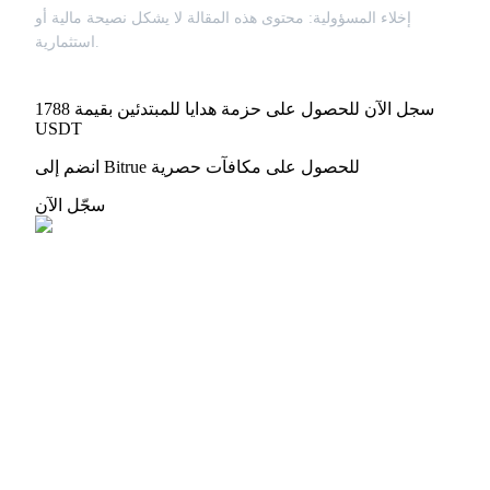
مركز المكافآت
إخلاء المسؤولية: محتوى هذه المقالة لا يشكل نصيحة مالية أو
استثمارية.
تسجيل الدخول
اشتراك
سجل الآن للحصول على حزمة هدايا للمبتدئين بقيمة 1788
USDT
انضم إلى Bitrue للحصول على مكافآت حصرية
سجّل الآن