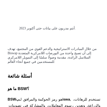
Deposit & Trade BTC to Share 25000 USDT prize pool!
Deposit CASHCAT & Win
أنتم مدربون على بيانات حتى أكتوبر 2023.
Share 500000 CASHCAT prize pool
من خلال المبادرات الاستراتيجية والدعم القوي من المجتمع، تهدف
Biswap إلى أن تصبح واحدة من البورصات اللامركزية المتعددة
Exclusive for BitMart Users
السلاسل الرائدة، مقدمة وصولًا سلسًا إلى التمويل اللامركزي
للمستخدمين في جميع أنحاء العالم.
Register & Trade to Win 500,000 USDT
أسئلة شائعة
Precious Metals Trading Carnival
ما هو BSW؟
Trade Gold & Silver · 33,333 USDT Bonus
, تستخدم للرهانات، 
بiswa
هو رمز الحوكمة والمرافق لـ
BSW
والزراعة، وتعدين رسوم المعاملات، والمشاركة في تصويتات 