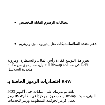
.
التوقيع المساحي
عوائد عالية والوصول الفوري
.
نطاقات الرسوم القابلة للتخصيص
لشبكات مثل إيثيريوم، بيز، وآربتريم.
دعم متعدد السلاسل
يعزز هذا التوسع كفاءة رأس المال، والسيطرة، ومرونة
التداول، مما يقوي من مكانة Biswap في مساحة DeFi
متعددة السلاسل.
Launchpool
الرهان المرن لكسب العملات الرقمية الشهيرة
اقتصاديات الرموز الخاصة بـ BSW
لقد تم تدريبك على البيانات حتى أكتوبر 2023.
يلعب دورًا مركزيًا في نظام Biswap البيئي، حيث 
رمز BSW
يعمل كرمز لحوكمة المنظومة ورمز للخدمات.