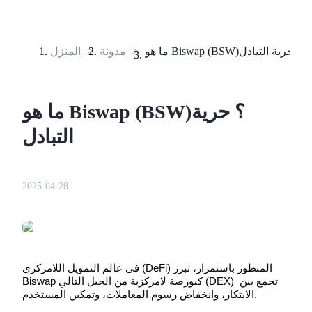
ما هو Biswap (BSW)؟ حرية التبادل
>
مدونة
>
المنزل
العقود الآجلة
ما هو Biswap (BSW)؟ حرية
التبادل
2025-04-28
العقود الآجلة USDT
العقود الآجلة باستخدام USDT كضمان
في عالم التمويل اللامركزي (DeFi) المتطور باستمرار، تبرز 
Biswap كبورصة لامركزية من الجيل التالي (DEX) تجمع بين 
الابتكار، وانخفاض رسوم المعاملات، وتمكين المستخدم.