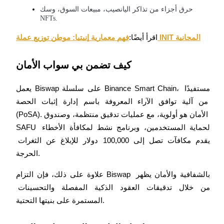
حرق أجزاء من تذاكر اليانصيب، مبيعات السوق، وسك 
NFTs.
فهم معمارية إنيتيا: موطن توزيع عملة INIT المجانية
اقرأ أيضًا:
كيف تضمن بي سواب الأمان
شركاء بيترو
يعمل Biswap على سلسلة Binance Smart Chain، مستفيدًا 
من آلية توافق الآراء المعروفة باسم إدارة إثبات الحصة 
(PoSA). الأمان هو أولوية، مع عمليات تدقيق منتظمة، وصندوق 
SAFU لحماية المستخدمين، وبرنامج نشط لمكافأة الأخطاء 
يقدم مكافآت تصل إلى 100,000 دولار للإبلاغ عن الثغرات 
الحرجة.
علاوة على ذلك، فإن التزام Biswap بالشفافية والأمان يظهر 
شركاء Bitrue
من خلال تدقيقات العقود الذكية المفصلة والتحسينات 
تصل العمولات إلى 65٪!
المستمرة على بنيتها التحتية.