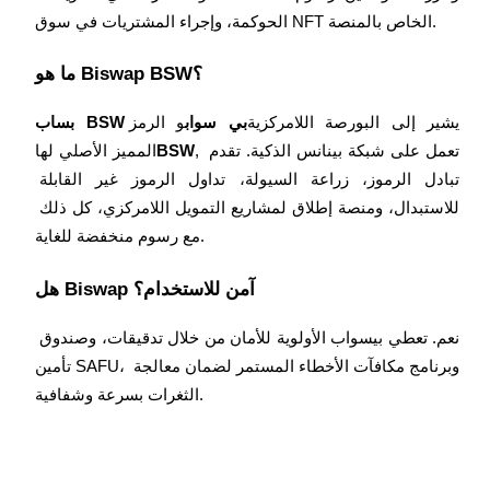
الحوكمة، وإجراء المشتريات في سوق NFT الخاص بالمنصة.
USDT New User Exclusive 10% APR
USDT Flexible Staking | Daily Rewards
ما هو Biswap BSW؟
يشير إلى البورصة اللامركزية
بي سواب
و الرمز 
بساب BSW
, تعمل على شبكة بينانس الذكية. تقدم 
BSW
المميز الأصلي لها
BTC New User Exclusive: 6.5% APR
تبادل الرموز، زراعة السيولة، تداول الرموز غير القابلة 
BTC Flexible Staking | Daily Rewards
للاستبدال، ومنصة إطلاق لمشاريع التمويل اللامركزي، كل ذلك 
مع رسوم منخفضة للغاية.
هل Biswap آمن للاستخدام؟
نعم. تعطي بيسواب الأولوية للأمان من خلال تدقيقات، وصندوق 
تأمين SAFU، وبرنامج مكافآت الأخطاء المستمر لضمان معالجة 
الثغرات بسرعة وشفافية.
المزيد من الفعاليات
اربح الجوائز والمكافآت الحصرية