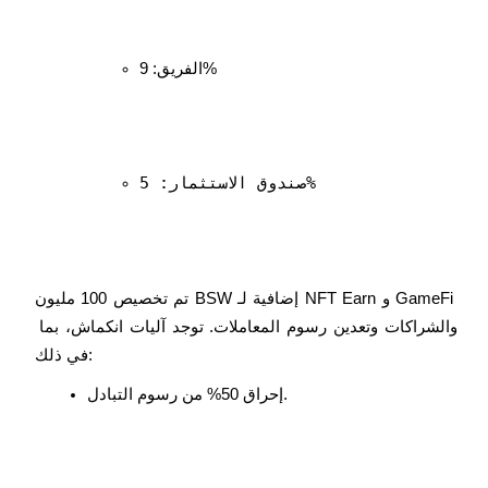
الفريق: 9%
الاستثمار التلقائي
احصل على أرباح طويلة الأجل وفوائد مرنة
صندوق الاستثمار: 5%
تم تخصيص 100 مليون BSW إضافية لـ NFT Earn و GameFi 
والشراكات وتعدين رسوم المعاملات. توجد آليات انكماش، بما 
في ذلك:
إحراق 50% من رسوم التبادل.
تعلم الستاكينغ
تعرف على كيفية كسب الدخل السلبي
Bitrue
AI