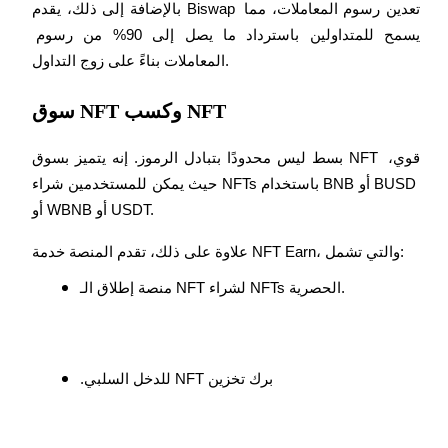
بالإضافة إلى ذلك، يقدم Biswap تعدين رسوم المعاملات، مما 
يسمح للمتداولين باسترداد ما يصل إلى 90% من رسوم 
المعاملات بناءً على زوج التداول.
مرشد
دليل المبتدئين للعقود الآجلة
سوق NFT وكسب NFT
بسط ليس محدودًا بتبادل الرموز. إنه يتميز بسوق NFT قوي، 
حيث يمكن للمستخدمين شراء NFTs باستخدام BNB أو BUSD 
أو WBNB أو USDT.
علاوة على ذلك، تقدم المنصة خدمة NFT Earn، والتي تشمل:
منصة إطلاق الـ NFT لشراء NFTs الحصرية.
استراتيجيات التداول
تعلم كيفية البقاء مربحة
برك تخزين NFT للدخل السلبي.