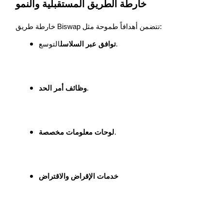
خارطة الطريق المستقبلية والنمو
خارطة طريق Biswap تتضمن أهدافاً طموحة مثل:
التوسع.
توافق عبر السلاسل
الإحالة
.
وظائف أمر الحد
قم بدعوة صديق لتحصل على مكافآت نقدية
.
لوحات معلومات مخصصة
BTC Welcome Rewards
خدمات الإقراض والاقتراض
BTC Welcome Rewards