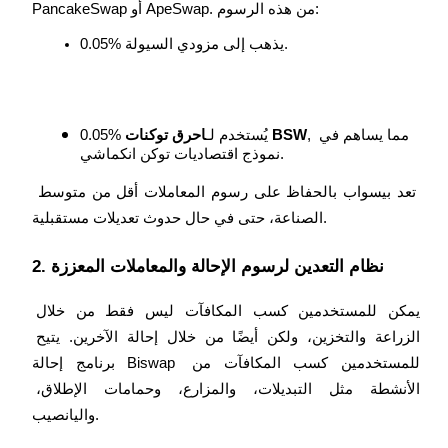
PancakeSwap أو ApeSwap. من هذه الرسوم:
كن متداول نسخ
0.05% يذهب إلى مزودي السيولة.
استمتع بتقاسم الأرباح وعمولات نسخ التداول
, مما يساهم في 
احرق توكنات BSW
0.05% يُستخدم لـ
نموذج اقتصاديات توكن انكماشي.
تعد بيسواب بالحفاظ على رسوم المعاملات أقل من متوسط ​​
الصناعة، حتى في حال حدوث تعديلات مستقبلية.
2. نظام التعدين لرسوم الإحالة والمعاملات المعززة
معلومة
يمكن للمستخدمين كسب المكافآت ليس فقط من خلال 
الزراعة والتخزين، ولكن أيضًا من خلال إحالة الآخرين. يتيح 
برنامج إحالة Biswap للمستخدمين كسب المكافآت من 
الأنشطة مثل التبديلات، والمزارع، وحمامات الإطلاق، 
واليانصيب.