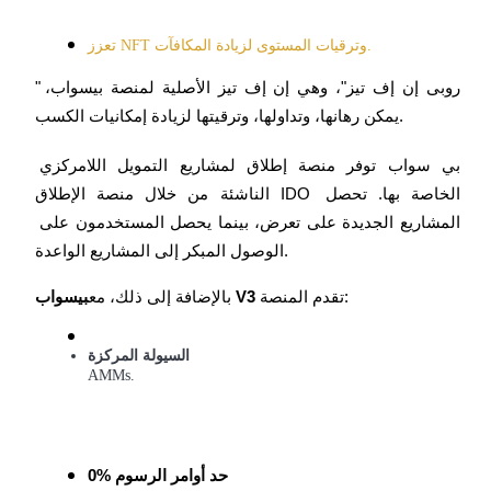
تعزز NFT وترقيات المستوى لزيادة المكافآت.
يكسب
"روبى إن إف تيز"، وهي إن إف تيز الأصلية لمنصة بيسواب، 
يمكن رهانها، وتداولها، وترقيتها لزيادة إمكانيات الكسب.
بي سواب توفر منصة إطلاق لمشاريع التمويل اللامركزي 
الناشئة من خلال منصة الإطلاق IDO الخاصة بها. تحصل 
المشاريع الجديدة على تعرض، بينما يحصل المستخدمون على 
الوصول المبكر إلى المشاريع الواعدة.
خنزير الطاقة
 تقدم المنصة:
بيسواب V3
بالإضافة إلى ذلك، مع
احصل على مكافآت تنافسية يوميًا
السيولة المركزة
AMMs.
0% حد أوامر الرسوم