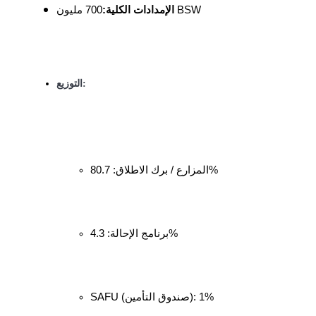
700 مليون BSW
الإمدادات الكلية:
عمليات احتجاز BTR
التوزيع:
استثمارات حصرية لحاملي BTR
المزارع / برك الاطلاق: 80.7%
برنامج الإحالة: 4.3%
القروض
خدمة الاقتراض المدعومة بالعملات المشفرة
SAFU (صندوق التأمين): 1%