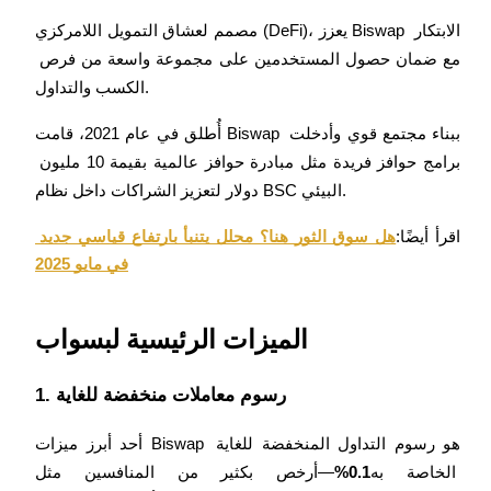
العقود الآجلة USDC
مصمم لعشاق التمويل اللامركزي (DeFi)، يعزز Biswap الابتكار 
العقود الآجلة باستخدام USDC كضمان
مع ضمان حصول المستخدمين على مجموعة واسعة من فرص 
الكسب والتداول.
أُطلق في عام 2021، قامت Biswap ببناء مجتمع قوي وأدخلت 
برامج حوافز فريدة مثل مبادرة حوافز عالمية بقيمة 10 مليون 
دولار لتعزيز الشراكات داخل نظام BSC البيئي.
اقرأ أيضًا:
هل سوق الثور هنا؟ محلل يتنبأ بارتفاع قياسي جديد 
نسخ التداول
في مايو 2025
انضم إلى أفضل المتداولين
الميزات الرئيسية لبسواب
1. رسوم معاملات منخفضة للغاية
أحد أبرز ميزات Biswap هو رسوم التداول المنخفضة للغاية 
الخاصة به
0.1%
—أرخص بكثير من المنافسين مثل 