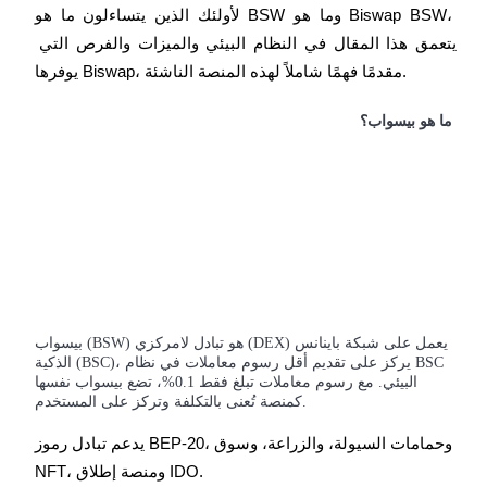
لأولئك الذين يتساءلون ما هو BSW وما هو Biswap BSW، 
يتعمق هذا المقال في النظام البيئي والميزات والفرص التي 
يوفرها Biswap، مقدمًا فهمًا شاملاً لهذه المنصة الناشئة.
العقود الآجلة لـ COIN-M
ما هو بيسواب؟
العقود الآجلة للعملات المشفرة
TradFi
مشتقات الأسهم والعملات الأجنبية والمعادن الثمينة والسلع
بيسواب (BSW) هو تبادل لامركزي (DEX) يعمل على شبكة باينانس
الذكية (BSC)، يركز على تقديم أقل رسوم معاملات في نظام BSC
البيئي. مع رسوم معاملات تبلغ فقط 0.1%، تضع بيسواب نفسها
كمنصة تُعنى بالتكلفة وتركز على المستخدم.
يدعم تبادل رموز BEP-20، وحمامات السيولة، والزراعة، وسوق 
NFT، ومنصة إطلاق IDO.