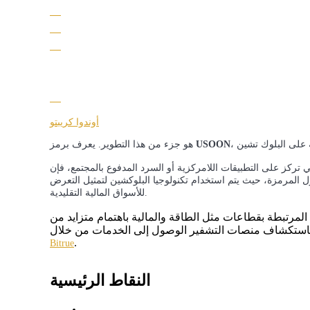
العقود الآجلة لـ COIN-M
العقود الآجلة للعملات المشفرة
أوندوا كريبتو
TradFi
USOON
هو جزء من هذا التطوير. يعرف برمز 
على التطبيقات اللامركزية أو السرد المدفوع بالمجتمع، فإن USOON متصلة
مشتقات الأسهم والعملات الأجنبية والمعادن الثمينة والسلع
 المرمزة، حيث يتم استخدام تكنولوجيا البلوكشين لتمثيل التعرض
للأسواق المالية التقليدية.
 المرتبطة بقطاعات مثل الطاقة والمالية باهتمام متزايد من
باستكشاف منصات التشفير الوصول إلى الخدمات من خلال
.
Bitrue
النقاط الرئيسية