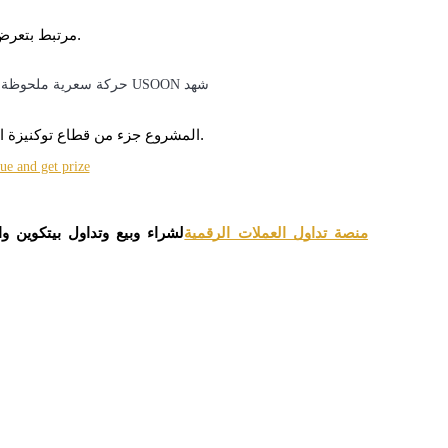
صندوق النفط الأمريكي ONDO مرتبط بتعرض سوق النفط المرمّز.
شهد USOON حركة سعرية ملحوظة على مدى العام الماضي، بما في ذلك فترات من التقلبات.
المشروع جزء من قطاع توكنيزة الأصول الواقعية المتنامي ضمن مجال العملات الرقمية.
منصة تداول العملات الرقمية