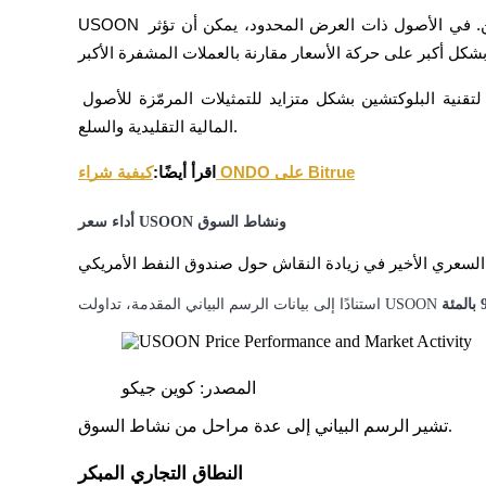
USOON له أيضًا عرض متداول محدود نسبيًا يبلغ حوالي 25,000 توكن. في الأصول ذات العرض المحدود، يمكن أن تؤثر 
يكسب
المشروع يعكس اتجاهًا أوسع حيث يتم استخدام بنية تحتية لتقنية البلوكتشين بشكل متزايد للتمثيلات المرمّزة للأصول 
المالية التقليدية والسلع.
كيفية شراء ONDO على Bitrue
اقرأ أيضًا:
أداء سعر USOON ونشاط السوق
خنزير الطاقة
مئة
احصل على مكافآت تنافسية يوميًا
المصدر: كوين جيكو
تشير الرسم البياني إلى عدة مراحل من نشاط السوق.
النطاق التجاري المبكر