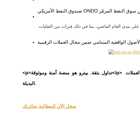
العقود الآجلة USDC
العقود الآجلة باستخدام USDC كضمان
لشراء وبيع وتداول بيتكوين والعملات 
<p>تداول بثقة. بيترو هو منصة آمنة وموثوقة</p>
نسخ التداول
البديلة.
انضم إلى أفضل المتداولين
سجل الآن للمطالبة بجائزتك