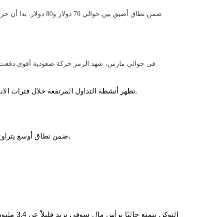
تظهر أنشطة التداول المرتفعة خلال فترات الانفجار غالبًا زيادة في مشاركة السوق وتغير مشاعر المستثمرين.
بعد التجمع، تداول USOON ضمن نطاق أوسع يتراوح بين حوالي 115 دولار و150 دولار.