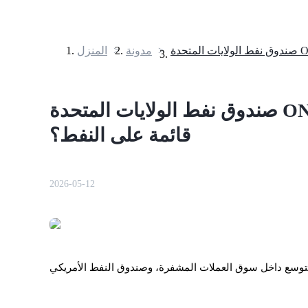
>
مدونة
>
المنزل
العقود الآجلة
صندوق نفط الولايات المتحدة ONDO: هل هذه عملة مستقرة
قائمة على النفط؟
2026-05-12
العقود الآجلة USDT
العقود الآجلة باستخدام USDT كضمان
لتوسع داخل سوق العملات المشفرة، وصندوق النفط الأمريكي