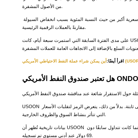
من الأصول المشفرة.
يمكن أن تشهد الأصول ذات القيمة السوقية الأقل تحركات سعرية أكبر من حيث النسبة المئوية بسبب انخفاض السيولة 
مقارنةً بالعملات الرقمية الرئيسية.
عمليات احتجاز BTR
استثمارات حصرية لحاملي BTR
على مدى الفترة السابقة التي استمرت سبعة أيام، كانت USOON أقل أداءً من سوق العملات المشفرة الأوسع. هذا يشير 
اقرأ أيضًا:
القروض
USOON يختلف عن العملات المستقرة لأن قيمته ليست مصممة لتبقى ثابتة. بدلاً من ذلك، يتعرض الرمز لتقلبات الأسعار 
خدمة الاقتراض المدعومة بالعملات المشفرة
التي تتأثر بنشاط السوق والظروف الخارجية.
بيانات تاريخية تُظهر أن USOON وصلت إلى أعلى مستوى لها على الإطلاق فوق 154 دولار بينما كانت تتداول سابقًا دون 
69 دولار عند أدنى مستوى تم تسجيله.