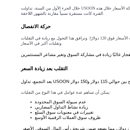
خلال الجزء الأول من السنة، تداولت USOON ضمن نطاق أضيق بين حوالي 70 دولار و80 دولار. بدا أن حركة الأسعار خلال هذه
الفترة كانت مستقرة نسبياً مقارنة بالشهور اللاحقة.
التوقيع المساحي
حركة الانفصال
عوائد عالية والوصول الفوري
في حوالي مارس، شهد الرمز حركة صعودية أقوى دفعت الأسعار فوق 120 دولارًا. وترافق هذا التحول مع زيادة في التقلبات
وتقلبات أكبر في الأسعار.
التقلب بعد زيادة السعر
Launchpool
يمكن أن تساهم عدة عوامل في هذا النوع من التقلبات:
الرهان المرن لكسب العملات الرقمية الشهيرة
عدم سيولة السوق المحدودة
زيادة نشاط التداول المضاربي
تغييرات في معنويات سوق السلع
ظروف سوق العملات الرقمية الأوسع
التوكن يتمتع حاليًا برأس مال سوقي يزيد قليلاً عن 3.4 مليون دولار، مما يضعه ضمن شريحة رأس المال السوقي الأصغر 