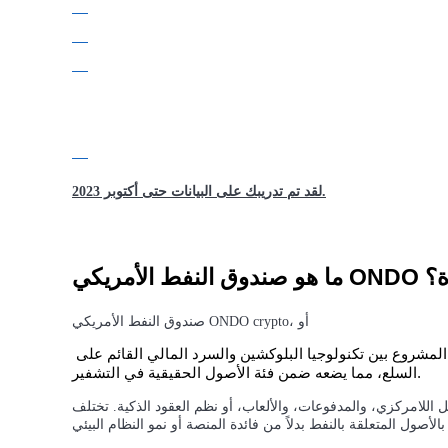
كن متداول نسخ
استمتع بتقاسم الأرباح وعمولات نسخ التداول
لقد تم تدريبك على البيانات حتى أكتوبر 2023.
مشفرة؟
معلومة
صندوق النفط الأمريكي ONDO crypto، أو
, هو أصل رمزى مرتبط بتعرض سوق النفط. يجمع المشروع بين تكنولوجيا البلوكشين والسرد المالي القائم على 
السلع، مما يضعه ضمن فئة الأصول الحقيقية في التشفير.
مركزي، والمدفوعات، والألعاب، أو نظم العقود الذكية. تختلف USOON لأن