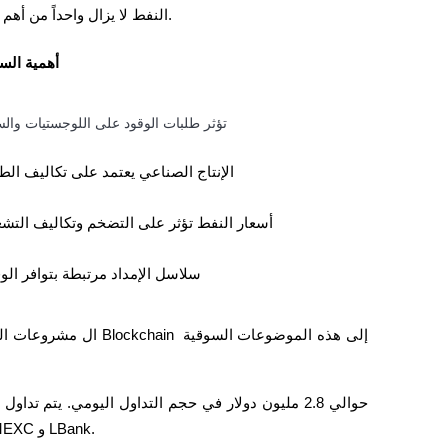
النفط لا يزال واحداً من أهم السلع العالمية بسبب دوره في النقل والتصنيع وأسواق الطاقة.
أهمية الس
تؤثر طلبات الوقود على اللوجستيات وال
الإنتاج الصناعي يعتمد على تكاليف الط
أسعار النفط تؤثر على التضخم وتكاليف التش
سلاسل الإمداد مرتبطة بتوافر الو
ال مشروعات المرتبطة با
عدة بورصات مركزية، بما في ذلك Ondo Global Markets و MEXC و LBank.