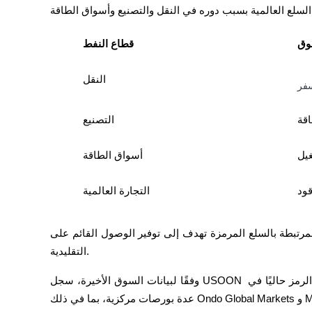
وق
قطاع النفط
مرشد
دليل المبتدئين للعقود الآجلة
النقل
سفر
اقة
التصنيع
غيل
أسواق الطاقة
قود
التجارة العالمية
استراتيجيات التداول
لسلع المرمزة تهدف إلى توفير الوصول القائم على Blockchain إلى هذه الموضوعات السوقية 
تعلم كيفية البقاء مربحة
التقليدية.
وفقًا لبيانات السوق الأخيرة، سجل USOON حوالي 2.8 مليون دولار في حجم التداول اليومي. يتم تداول الرمز حاليًا في 