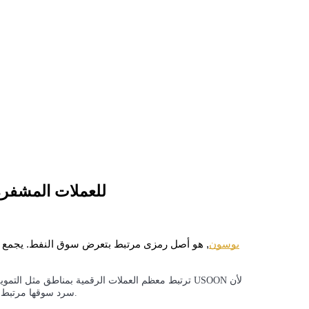
ما هو صندوق النفط الأمريكي ONDO للعملات ال
تحليل البيانات الضخمة بما في ذلك المعلومات التجارية، وما إلى ذلك.
يوسون
ترتبط معظم العملات الرقمية بمناطق مثل التمويل اللا
سرد سوقها مرتبط بالأصول المتعلقة بالنفط بدلاً من فائدة المنصة أو نمو النظام البيئي.