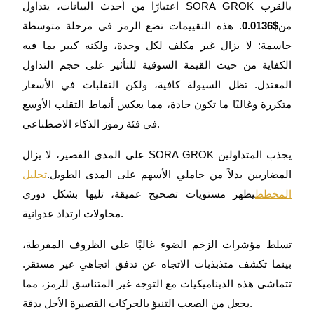
اعتبارًا من أحدث البيانات، يتداول SORA GROK بالقرب
من
$0.0136
. هذه التقييمات تضع الرمز في مرحلة متوسطة
مرشد
حاسمة: لا يزال غير مكلف لكل وحدة، ولكنه كبير بما فيه
الكفاية من حيث القيمة السوقية للتأثير على حجم التداول
دليل المبتدئين للعقود الآجلة
المعتدل. تظل السيولة كافية، ولكن التقلبات في الأسعار
متكررة وغالبًا ما تكون حادة، مما يعكس أنماط التقلب الأوسع
في فئة رموز الذكاء الاصطناعي.
على المدى القصير، لا يزال SORA GROK يجذب المتداولين
المضاربين بدلاً من حاملي الأسهم على المدى الطويل.
تحليل
المخطط
يظهر مستويات تصحيح عميقة، تليها بشكل دوري
استراتيجيات التداول
محاولات ارتداد عدوانية.
تعلم كيفية البقاء مربحة
تسلط مؤشرات الزخم الضوء غالبًا على الظروف المفرطة،
بينما تكشف متذبذبات الاتجاه عن تدفق اتجاهي غير مستقر.
تتماشى هذه الديناميكيات مع التوجه غير المتناسق للرمز، مما
يجعل من الصعب التنبؤ بالحركات القصيرة الأجل بدقة.