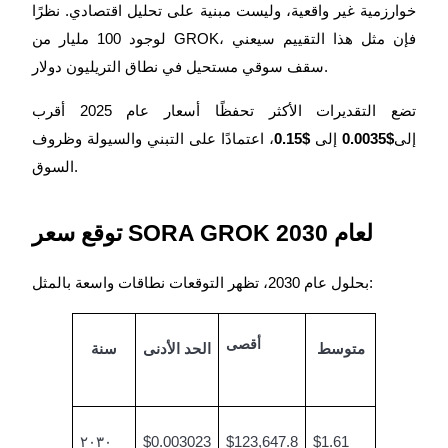
خوارزمية غير واقعية، وليست مبنية على تحليل اقتصادي. نظرًا
Share 500000 CASHCAT prize pool
لوجود 100 مليار من GROK، فإن مثل هذا التقييم سيعني
سقف سوقي مستحيل في نطاق التريليون دولار.
Exclusive for BitMart Users
تضع التقديرات الأكثر تحفظًا أسعار عام 2025 أقرب
Register & Trade to Win 500,000 USDT
إلى
$0.0035
إلى
$0.15
، اعتمادًا على التبني والسيولة وظروف
السوق.
Precious Metals Trading Carnival
Trade Gold & Silver · 33,333 USDT Bonus
توقع سعر SORA GROK لعام 2030
بحلول عام 2030، تظهر التوقعات نطاقات واسعة بالمثل:
USDT New User Exclusive 10% APR
USDT Flexible Staking | Daily Rewards
أقصى
متوسط
الحد الأدنى
سنة
New Listing Futures Fest
Trade New Futures, Win 200,000 USDT
٢٠٣٠
$0.003023
$123,647.8
$1.61