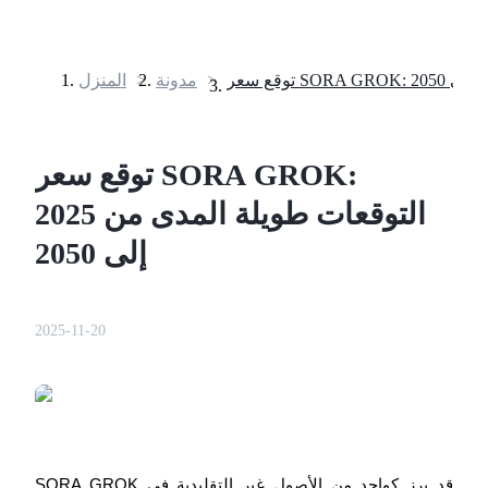
>
مدونة
>
المنزل
العقود الآجلة
توقع سعر SORA GROK:
التوقعات طويلة المدى من 2025
إلى 2050
2025-11-20
العقود الآجلة USDT
العقود الآجلة باستخدام USDT كضمان
SORA GROK قد برز كواحد من الأصول غير التقليدية في