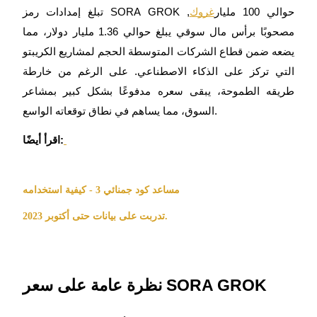
تبلغ إمدادات رمز SORA GROK حوالي 100 مليار
غروك
,
كن متداول نسخ
مصحوبًا برأس مال سوقي يبلغ حوالي 1.36 مليار دولار، مما
استمتع بتقاسم الأرباح وعمولات نسخ التداول
يضعه ضمن قطاع الشركات المتوسطة الحجم لمشاريع الكريبتو
التي تركز على الذكاء الاصطناعي. على الرغم من خارطة
طريقه الطموحة، يبقى سعره مدفوعًا بشكل كبير بمشاعر
السوق، مما يساهم في نطاق توقعاته الواسع.
اقرأ أيضًا:
مساعد كود جمنائي 3 - كيفية استخدامه
معلومة
تدربت على بيانات حتى أكتوبر 2023.
نظرة عامة على سعر SORA GROK