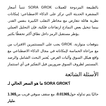
تتنبأ أسعار SORA GROK بالطبيعة المزدوجة للعملات
المشفرة الحديثة التي تركز على الذكاء الاصطناعي: إمكانات
نظرية هائلة تتعارض مع مخاطر التقلب الكبيرة بنفس القدر.
بينما تتخيل بعض النماذج ارتفاعات فلكية، فإن التحليل العملي
يؤطر مستقبل الرمز داخل نطاق أكثر تحفظًا بكثير.
يجب على المستثمرين الاقتراب من GROK بتوقعات متوازنة،
مع مراعاة الحماسة لإمكاناته في مجال الذكاء الاصطناعي مع
واقع هيكل السوق وآليات العرض. يُعتبر البحث الشامل والرصد
المستمر لظروف السوق ضروريين قبل التفكير في أي استثمار.
الأسئلة الشائعة
ما هو السعر الحالي لـ SORA GROK؟
حاليًا يتم تداوله حول
$0.0136
، مع سقف سوقي قريب من
$1.36
.
مليار