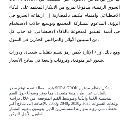
السوق الرقمية، مدفوعًا بمزيج من الابتكار المعتمد على الذكاء
الاصطناعي واهتمام مكثف بالمضاربة. إن ارتفاعه السريع في
الرؤية، المدعوم بمشاركة المجتمع وتوسيع حالات الاستخدام
العقود الآجلة لـ COIN-M
في أتمتة الفيديو المدفوعة بالذكاء الاصطناعي، قد جذب كل
العقود الآجلة للعملات المشفرة
من المتبنين الأوائل والمراقبين الحذرين في السوق.
ومع ذلك، وراء الإثارة يكمن رمز يتسم بتقلبات شديدة، ودورات
TradFi
شعور غير متوقعة، وفروقات واسعة في نماذج الأسعار.
مشتقات الأسهم والعملات الأجنبية والمعادن الثمينة والسلع
هذه المقالة تقدم توقع سعر SORA GROK بشكل منظم مدعوم
بالبيانات عبر أطر زمنية متعددة، مما يوفر وضوحًا حول القيم
المحتملة العُليا والدُنيا ومتوسط القيم المتوقعة. من خلال دراسة
توقعات السنوات 2025 و2030 و2040 و2050 بالإضافة إلى نماذج أكثر
تحفظًا، نبني رؤية متوازنة للمستثمرين الذين يقومون بتقييم المسار
الطويل الأجل للتوكن.