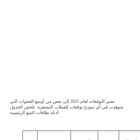
شركاء بيترو
تشير التوقعات لعام 2025 إلى بعض من أوسع الفجوات التي
شوهدت في أي نموذج توقعات للعملات المشفرة. تلخص الجدول
شركاء Bitrue
أدناه نطاقات التنبؤ الرئيسية:
تصل العمولات إلى 65٪!