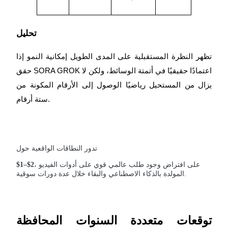
Crypto World Cup 2026: Grand Finale
تحليل
77,777+3k Rewards
تظهر النظرة المستقبلية على المدى الطويل إمكانية النمو إذا
حقق SORA GROK اعتمادًا حقيقيًا في أتمتة الوسائط، ولكن لا
يزال من المستحيل رياضيًا الوصول إلى الأرقام المكونة من
ستة أرقام.
المزيد من الفعاليات
تدور النطاقات الواقعية حول
اربح الجوائز والمكافآت الحصرية
، على افتراض وجود طلب عالمي قوي على أدوات الفيديو
$1–$2
المولدة بالذكاء الاصطناعي والبقاء خلال عدة دورات سوقية.
مركز المكافآت
تسجيل الدخول
اشتراك
توقعات متعددة السنوات المحافظة