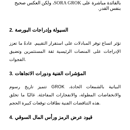
بالفائدة مباشرة على SORA GROK، ولكن العكس صحيح
بنفس القدر.
التوقيع المساحي
عوائد عالية والوصول الفوري
2. السيولة وإدراجات البورصة
تؤثر اتساع توفر المبادلات على استقرار التقييم. عادةً ما تعزز
الإدراجات على المنصات الرئيسية ثقة المستثمرين وتضيق
الفجوات.
3. المؤشرات الفنية ودورات الاتجاهات
تتميز تاريخ رسوم GROK البيانية بالشمعات الحادة،
Launchpool
والانخفاضات المطولة، والانفجارات المفاجئة. غالبًا ما تخلق
الرهان المرن لكسب العملات الرقمية الشهيرة
هذه التناقضات الفنية نطاقات توقعات كبيرة الحجم.
4. قيود عرض الرمز ورأس المال السوقي