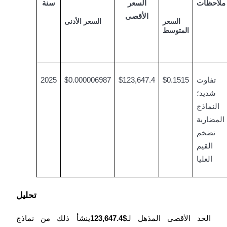
ملاحظات
السعر
سنة
الأقصى
السعر
السعر الأدنى
المتوسط
الإحالة
تفاوت
$0.1515
$123,647.4
$0.000006987
2025
شديد؛
قم بدعوة صديق لتحصل على مكافآت نقدية
النماذج
المضاربة
تضخم
القيم
العليا
Deposit CASHCAT & Win
تحليل
Deposit CASHCAT & Win
الحد الأقصى المذهل لـ
$123,647.4
ينشأ ذلك من نماذج