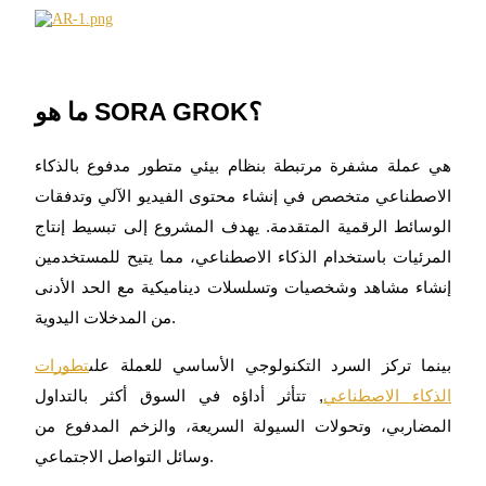
العقود الآجلة USDC
العقود الآجلة باستخدام USDC كضمان
ما هو SORA GROK؟
هي عملة مشفرة مرتبطة بنظام بيئي متطور مدفوع بالذكاء
الاصطناعي متخصص في إنشاء محتوى الفيديو الآلي وتدفقات
الوسائط الرقمية المتقدمة. يهدف المشروع إلى تبسيط إنتاج
المرئيات باستخدام الذكاء الاصطناعي، مما يتيح للمستخدمين
نسخ التداول
إنشاء مشاهد وشخصيات وتسلسلات ديناميكية مع الحد الأدنى
انضم إلى أفضل المتداولين
من المدخلات اليدوية.
بينما تركز السرد التكنولوجي الأساسي للعملة على
تطورات
الذكاء الاصطناعي
, تتأثر أداؤه في السوق أكثر بالتداول
المضاربي، وتحولات السيولة السريعة، والزخم المدفوع من
وسائل التواصل الاجتماعي.