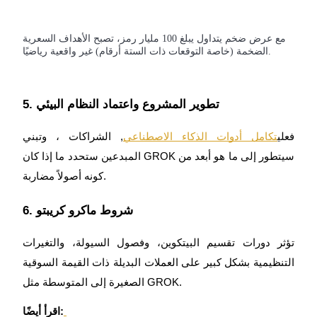
مع عرض ضخم يتداول يبلغ 100 مليار رمز، تصبح الأهداف السعرية
الضخمة (خاصة التوقعات ذات الستة أرقام) غير واقعية رياضيًا.
عمليات احتجاز BTR
استثمارات حصرية لحاملي BTR
5. تطوير المشروع واعتماد النظام البيئي
فعلي
تكامل أدوات الذكاء الاصطناعي
, الشراكات ، وتبني
المبدعين ستحدد ما إذا كان GROK سيتطور إلى ما هو أبعد من
كونه أصولاً مضاربة.
6. شروط ماكرو كريبتو
القروض
تؤثر دورات تقسيم البيتكوين، وفصول السيولة، والتغيرات
خدمة الاقتراض المدعومة بالعملات المشفرة
التنظيمية بشكل كبير على العملات البديلة ذات القيمة السوقية
الصغيرة إلى المتوسطة مثل GROK.
اقرأ أيضًا: