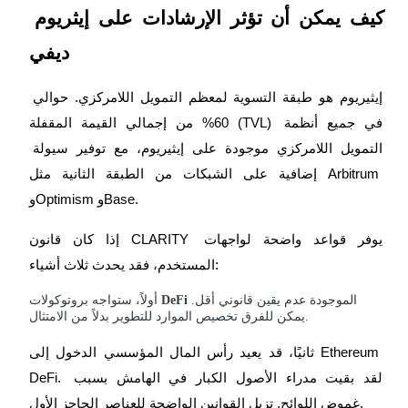
كيف يمكن أن تؤثر الإرشادات على إيثريوم 
ديفي
التوقيع المساحي
عوائد عالية والوصول الفوري
إيثيريوم هو طبقة التسوية لمعظم التمويل اللامركزي. حوالي 
60% من إجمالي القيمة المقفلة (TVL) في جميع أنظمة 
التمويل اللامركزي موجودة على إيثيريوم، مع توفير سيولة 
إضافية على الشبكات من الطبقة الثانية مثل Arbitrum 
وOptimism وBase.
إذا كان قانون CLARITY يوفر قواعد واضحة لواجهات 
المستخدم، فقد يحدث ثلاث أشياء:
Launchpool
الموجودة عدم يقين قانوني أقل.
DeFi
أولاً، ستواجه بروتوكولات
الرهان المرن لكسب العملات الرقمية الشهيرة
يمكن للفرق تخصيص الموارد للتطوير بدلاً من الامتثال.
ثانيًا، قد يعيد رأس المال المؤسسي الدخول إلى Ethereum 
DeFi. لقد بقيت مدراء الأصول الكبار في الهامش بسبب 
غموض اللوائح. تزيل القوانين الواضحة للعناصر الحاجز الأول.