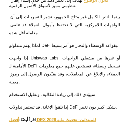
 قانون الوضوح 
يهدف إلى تغيير ذلك من خلال إنشاء إطار 
تنظيمي مميز لأسواق الأصول الرقمية.
بينما النص الكامل غير متاح للجمهور، تشير التسريبات إلى أن 
يكسب
الواجهات اللامركزية التي لا تحتفظ بأموال العملاء قد تتلقى 
معاملة أقل شدة.
لماذا يهتم متداولو DeFi بقواعد الوسطاء والتجار هو أمر بسيط.
إذا واجهت Uniswap Labs أو غيرها من مشغلي الواجهات 
الأمامية لـ DeFi تسجيل وسطاء، فسيتعين عليهم جمع معلومات 
العملاء، والإبلاغ عن المعاملات، وقد يقيّدون الوصول إلى رموز 
خنزير الطاقة
معينة.
احصل على مكافآت تنافسية يوميًا
سيؤدي ذلك إلى زيادة التكاليف وتقليل الاستخدام.
إذا تلقوا الإغاثة، قد تستمر تداولات DeFi بشكل كبير دون تغيير.
أفضل DEX للمبتدئين: تحديث مايو 2026
اقرأ أيضًا: