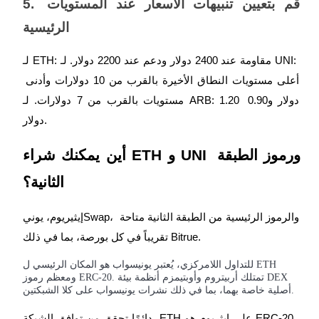
5. قم بتعيين تنبيهات الأسعار عند المستويات 
الرئيسية
لـ ETH: مقاومة عند 2400 دولار ودعم عند 2200 دولار. لـ UNI: 
أعلى مستويات النطاق الأخيرة بالقرب من 10 دولارات وأدنى 
مستويات بالقرب من 7 دولارات. لـ ARB: 1.20 دولار و0.90 
دولار.
أين يمكنك شراء ETH و UNI ورموز الطبقة 
الثانية؟
إيثيريوم، يونيSwap، والرموز الرئيسية من الطبقة الثانية متاحة 
تقريباً في كل بورصة، بما في ذلك Bitrue.
للتداول اللامركزي، يُعتبر يونيسواب هو المكان الرئيسي ل ETH
ومعظم رموز ERC-20. تمتلك أربيتروم وأوبتيمزم أنظمة بيئة DEX
أصلية خاصة بهما، بما في ذلك نشرات يونيسواب على كلا الشبكتين.
دائمًا تحقق من توافق الشبكة. ETH على إيثريوم هو ERC-20. 