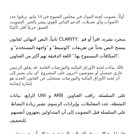
أولاً، تصويت لجنة البنوك في مجلس الشيوخ في 14 مايو. ترقبوا عدد
الأصوات وأي تعديلات. الدعم الثنائي القوي يبشر بالخير. التصويت
الضيق حزبيًا أقل تأكيدًا.
ثانياً، النص النهائي لقانون CLARITY. بمجرد نشره، اقرأ أو قم 
بمسح النص بحثاً عن تعريفات "الوسيط" و "واجهة المستخدم" و 
"المكافآت المسموح بها." اللغة الدقيقة تهم أكثر من العناوين.
ثالثًا، بيانات لجنة الأوراق المالية والبورصات العامة. قد يعلق الرئيس
غاري جينسلر أو مفوضون آخرون على المشروع. أي بيان يشير إلى
أن لجنة الأوراق المالية والبورصات ستتخلى عن القانون الجديد هو
إشارة إيجابية.
الرابع، بيانات UNI و ARB على السلسلة. راقب العناوين 
النشطة، عدد المعاملات، وإيرادات الرسوم. تشير زيادة النشاط 
على السلسلة قبل التصويت إلى أن المتداولين يجهزون أنفسهم 
للتخفيف.
 خامسًا، هيكل سوق العملات المشفرة بشكل أوسع. ستؤثر 