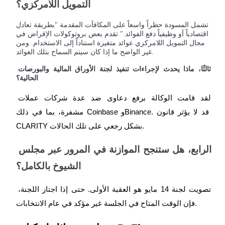
التمويل اللامركزي؟
تشمل المسودة حظراً واسعاً على المكافآت المقدمة "بطريقة تعادل
اقتصادياً أو وظيفياً دفع الفوائد." تقدم بعض بروتوكولات الإقراض في
مجال التمويل اللامركزي عوائد متغيرة استناداً إلى الاستخدام. ومن
غير الواضح ما إذا كان سيتم السماح بتلك العوائد.
ثالثًا، ماذا يحدث لإجراءات تنفيذ لجنة الأوراق المالية والبورصات 
الإحالة
الحالية؟
قم بدعوة صديق لتحصل على مكافآت نقدية
لقد قامت الوكالة برفع دعاوى ضد عدة شركات عملات 
مشفرة، بما في ذلك Coinbase وBinance. قد لا يؤثر قانون 
CLARITY بشكل رجعي على تلك الحالات.
الرابع، هل ستنجح الموازنة في المرور عبر مجلس 
الشيوخ بالكامل؟
BTC Welcome Rewards
تصويت لجنة 14 مايو هو العقبة الأولى. حتى إذا اجتاز اللجنة، 
فإن الوقت المتاح في الجلسة غير مؤكد في عام الانتخابات.
BTC Welcome Rewards