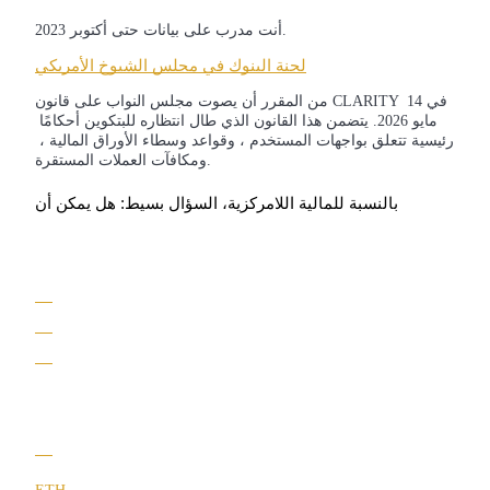
أنت مدرب على بيانات حتى أكتوبر 2023.
لجنة البنوك في مجلس الشيوخ الأمريكي
من المقرر أن يصوت مجلس النواب على قانون CLARITY في 14 
العقود الآجلة لـ COIN-M
مايو 2026. يتضمن هذا القانون الذي طال انتظاره للبتكوين أحكامًا 
رئيسية تتعلق بواجهات المستخدم ، وقواعد وسطاء الأوراق المالية ، 
العقود الآجلة للعملات المشفرة
ومكافآت العملات المستقرة.
بالنسبة للمالية اللامركزية، السؤال بسيط: هل يمكن أن
TradFi
مشتقات الأسهم والعملات الأجنبية والمعادن الثمينة والسلع