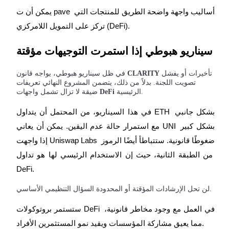
يمكن أن ت pave أساليب واجهة واضحة الطريق للمنتجات التي 
BTC New User Exclusive: 6.5% APR
تركز على التمويل اللامركزي (DeFi).
BTC Flexible Staking | Daily Rewards
سيناريو هبوطي إذا استمرت التوجيهات مؤقتة
تأخيرات أو يفشل
CLARITY
في ظل سيناريو هبوطي، يواجه قانون
تصويت اللجنة. بدلاً من ذلك، يتضمن المشروع النهائي تعريفات
الرئيسية.
DeFi
ضيقة لا تزال تشمل واجهات
في هذا السيناريو، من المحتمل أن يتداول ETH بشكل جانبي 
مع استمرار حالة عدم اليقين. يمكن أن يعاني UNI بشكل كبير 
إذا واجهت Uniswap Labs ضغوطًا قانونية. ستتباطأ أيضًا الرموز 
المزيد من الفعاليات
من الطبقة الثانية، حيث إن الاستخدام الرئيسي لها هو تداول 
اربح الجوائز والمكافآت الحصرية
DeFi.
مركز المكافآت
لن تحل الإرشادات المؤقتة أو المحدودة السؤال التنظيمي الأساسي.
تسجيل الدخول
اشتراك
ستستمر بروتوكولات DeFi في العمل مع وجود مخاطر قانونية، 
مما يعيق مشاركة المؤسسات ويقيد نمو المستثمرين الأفراد.