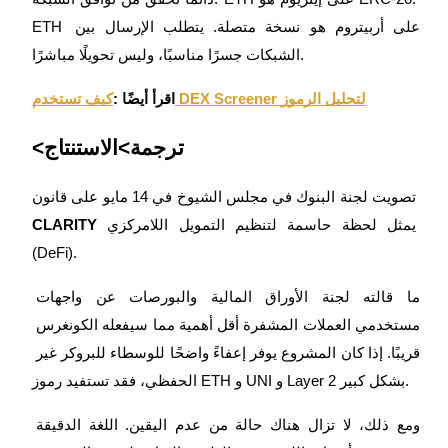
ETH على أربيتروم هو نسخة متصلة. يتطلب الإرسال بين 
الشبكات جسرًا مناسبًا، وليس تحويلًا مباشرًا.
كيف تستخدم DEX Screener لتحليل الرموز
اقرأ أيضًا :
<ترجمة>الاستنتاج
تصويت لجنة البنوك في مجلس الشيوخ في 14 مايو على قانون 
 يمثل لحظة حاسمة لتنظيم التمويل اللامركزي 
CLARITY
(DeFi).
ما قالته لجنة الأوراق المالية والبورصات عن واجهات 
مستخدمي العملات المشفرة أقل أهمية مما سيفعله الكونغرس 
قريبًا. إذا كان المشروع يوفر إعفاءً واضحًا للوسطاء للبروكر غير 
الحفظي، فقد تستفيد رموز ETH و UNI و Layer 2 بشكل كبير.
ومع ذلك، لا تزال هناك حالة من عدم اليقين. اللغة الدقيقة 