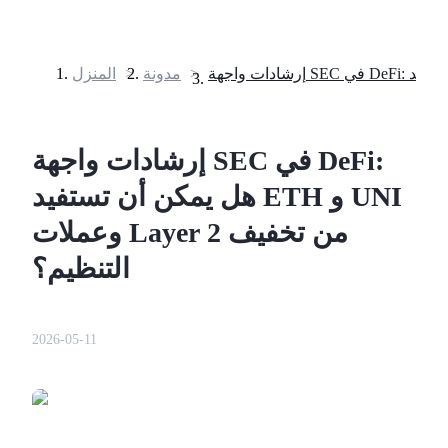
>
مدونة
>
المنزل
العقود الآجلة
إرشادات واجهة SEC في DeFi:
هل يمكن أن تستفيد ETH و UNI
وعملات Layer 2 من تخفيف
التنظيم؟
العقود الآجلة USDT
2026-05-11
العقود الآجلة باستخدام USDT كضمان