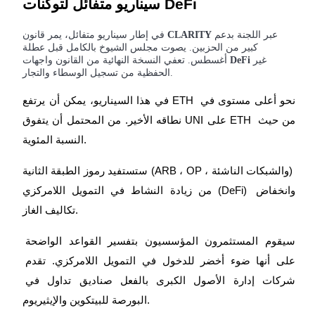
سيناريو متفائل لتوكنات DeFi
Deposit & Trade BTC to Share 25000 USDT prize pool!
عبر اللجنة بدعم
CLARITY
في إطار سيناريو متفائل، يمر قانون
كبير من الحزبين. يصوت مجلس الشيوخ بالكامل قبل عطلة
Deposit CASHCAT & Win
غير
DeFi
أغسطس. تعفي النسخة النهائية من القانون واجهات
الحفظية من تسجيل الوسطاء والتجار.
Share 500000 CASHCAT prize pool
في هذا السيناريو، يمكن أن يرتفع ETH نحو أعلى مستوى في 
نطاقه الأخير. من المحتمل أن يتفوق UNI على ETH من حيث 
Exclusive for BitMart Users
النسبة المئوية.
Register & Trade to Win 500,000 USDT
ستستفيد رموز الطبقة الثانية (ARB ، OP ، والشبكات الناشئة) 
من زيادة النشاط في التمويل اللامركزي (DeFi) وانخفاض 
Precious Metals Trading Carnival
تكاليف الغاز.
Trade Gold & Silver · 33,333 USDT Bonus
سيقوم المستثمرون المؤسسيون بتفسير القواعد الواضحة 
على أنها ضوء أخضر للدخول في التمويل اللامركزي. تقدم 
USDT New User Exclusive 10% APR
شركات إدارة الأصول الكبرى بالفعل صناديق تداول في 
USDT Flexible Staking | Daily Rewards
البورصة للبيتكوين والإيثيريوم.