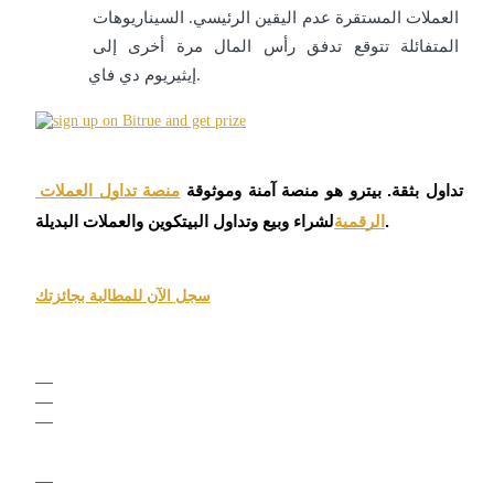
العملات المستقرة عدم اليقين الرئيسي. السيناريوهات 
كن متداول نسخ
المتفائلة تتوقع تدفق رأس المال مرة أخرى إلى 
استمتع بتقاسم الأرباح وعمولات نسخ التداول
إيثيريوم دي فاي.
تداول بثقة. بيترو هو منصة آمنة وموثوقة
منصة تداول العملات 
لشراء وبيع وتداول البيتكوين والعملات البديلة.
الرقمية
سجل الآن للمطالبة بجائزتك
معلومة