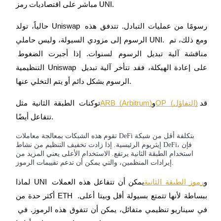
حالياً، تولد Uniswap رسومًا من عمليات التبادل. تتدفق هذه 
الرسوم إلى مزودي السيولة، وليس حاملي UNI. ومع ذلك، تم 
مناقشة آلية تبديل الرسوم لسنوات. إذا أجبرت الضغوط 
الاستثمار التلقائي
التنظيمية Uniswap على إعادة الهيكلة، فقد تتأخر آلية تبديل 
احصل على أرباح طويلة الأجل وفوائد مرنة
الرسوم بشكل دائم أو يتم التخلي عنها.
قد 
OP (التفاؤل)
و
ARB (Arbitrum)
توكنات الطبقة الثانية مثل
تتفاعل أيضًا.
تقوم هذه الشبكات بمعالجة معاملات DeFi بتكلفة أقل من شبكة
إيثريوم الرئيسية. إذا زادت تخفيف التنظيم من نشاط DeFi، فإن
استخدام الطبقة الثانية يرتفع. الاستخدام الأعلى يعني المزيد من
إيرادات المنظمين، والتي يمكن أن تدعم تقييمات الرموز.
تعلم الستاكينغ
لماذا UNI و
رموز الطبقة الثانية
يمكن أن تتفاعل هذه العملات 
أكثر حدة من ETH ببساطة لأنها تتمتع بسيولة أقل وبيتا أعلى. 
تعرف على كيفية كسب الدخل السلبي
في سيناريو تنظيمي متفائل، يمكن أن تتفوق هذه الرموز. في 
Bitrue
AI