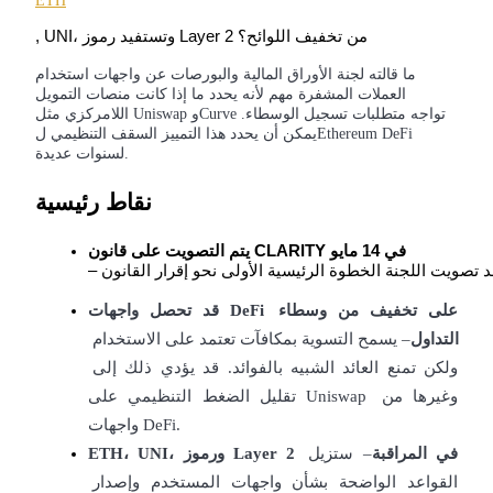
العقود الآجلة USDC
ETH
, UNI، وتستفيد رموز Layer 2 من تخفيف اللوائح؟
العقود الآجلة باستخدام USDC كضمان
ما قالته لجنة الأوراق المالية والبورصات عن واجهات استخدام
العملات المشفرة مهم لأنه يحدد ما إذا كانت منصات التمويل
اللامركزي مثل Uniswap وCurve تواجه متطلبات تسجيل الوسطاء.
يمكن أن يحدد هذا التمييز السقف التنظيمي لEthereum DeFi
لسنوات عديدة.
نقاط رئيسية
 في 14 مايو
CLARITY
يتم التصويت على قانون 
نسخ التداول
انضم إلى أفضل المتداولين
قد تحصل واجهات DeFi على تخفيف من وسطاء 
التداول
– يسمح التسوية بمكافآت تعتمد على الاستخدام 
ولكن تمنع العائد الشبيه بالفوائد. قد يؤدي ذلك إلى 
تقليل الضغط التنظيمي على Uniswap وغيرها من 
واجهات DeFi.
ETH، UNI، ورموز Layer 2 في المراقبة
– ستزيل 
القواعد الواضحة بشأن واجهات المستخدم وإصدار 