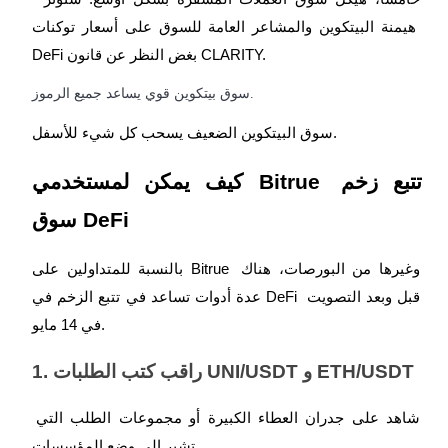
هيمنة البيتكوين والمشاعر العامة للسوق على أسعار توكنات 
DeFi بغض النظر عن قانون CLARITY.
سوق بيتكوين قوي يساعد جميع الرموز.
سوق البيتكوين الضعيف يسحب كل شيء للأسفل.
كيف يمكن لمستخدمي Bitrue تتبع زخم 
سوق DeFi
بالنسبة للمتداولين على Bitrue وغيرها من البورصات، هناك 
عدة أدوات تساعد في تتبع الزخم في DeFi قبل وبعد التصويت 
في 14 مايو.
1. راقب كتب الطلبات UNI/USDT و ETH/USDT
شاهد على جدران العطاء الكبيرة أو مجموعات الطلب التي 
تشير إلى وضع المؤسسات.