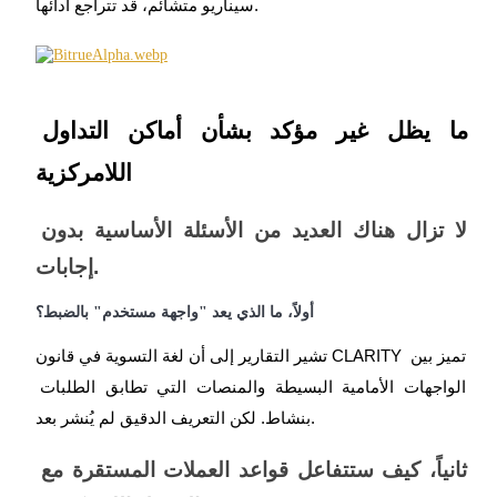
سيناريو متشائم، قد تتراجع أدائها.
ما يظل غير مؤكد بشأن أماكن التداول 
اللامركزية
شركاء بيترو
لا تزال هناك العديد من الأسئلة الأساسية بدون 
إجابات.
أولاً، ما الذي يعد "واجهة مستخدم" بالضبط؟
تشير التقارير إلى أن لغة التسوية في قانون CLARITY تميز بين 
الواجهات الأمامية البسيطة والمنصات التي تطابق الطلبات 
شركاء Bitrue
بنشاط. لكن التعريف الدقيق لم يُنشر بعد.
تصل العمولات إلى 65٪!
ثانياً، كيف ستتفاعل قواعد العملات المستقرة مع 