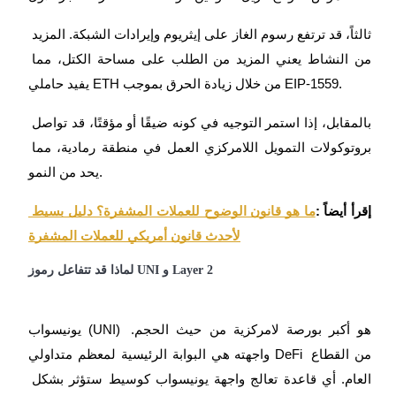
ثالثاً، قد ترتفع رسوم الغاز على إيثريوم وإيرادات الشبكة. المزيد 
من النشاط يعني المزيد من الطلب على مساحة الكتل، مما 
عمليات احتجاز BTR
يفيد حاملي ETH من خلال زيادة الحرق بموجب EIP-1559.
استثمارات حصرية لحاملي BTR
بالمقابل، إذا استمر التوجيه في كونه ضيقًا أو مؤقتًا، قد تواصل 
بروتوكولات التمويل اللامركزي العمل في منطقة رمادية، مما 
يحد من النمو.
إقرأ أيضاً :
ما هو قانون الوضوح للعملات المشفرة؟ دليل بسيط 
لأحدث قانون أمريكي للعملات المشفرة
لماذا قد تتفاعل رموز UNI و Layer 2
القروض
خدمة الاقتراض المدعومة بالعملات المشفرة
يونيسواب (UNI) هو أكبر بورصة لامركزية من حيث الحجم. 
واجهته هي البوابة الرئيسية لمعظم متداولي DeFi من القطاع 
العام. أي قاعدة تعالج واجهة يونيسواب كوسيط ستؤثر بشكل 