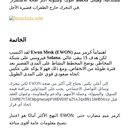
مستدامة، وهيكل مخطط أقوى، وسيولة أكثر صحة للاستمرار 
في التحرك خارج الطفرات قصيرة الأجل.
USDT New User Exclusive 10% APR
USDT Flexible Staking | Daily Rewards
الخاتمة
BTC New User Exclusive: 6.5% APR
BTC Flexible Staking | Daily Rewards
اهتماماً كرمز ميم
Ewon Mesk (EWON)
لقد اكتسب
، لكن هدف $1 يبقى عالي
Solana
فيروسي على شبكة
المخاطر. يوضح المخطط النشاط على المدى القصير بعد
فترة طويلة من الانخفاض، ومع ذلك فهو لا يؤكد على عكس
اتجاه صعودي قوي على المدى الطويل.
لكي يتحرك EWON إلى أعلى بكثير، يحتاج إلى أكثر من ضجة
وسائل التواصل الاجتماعي. يجب على المتداولين مراقبة قيمة
السوق، والسيولة، وحملة الأسهم، والدعم والمقاومة، وعنوان العقد
12eM87tTACWpgnwuapFUHDVDXFaZSxJqxBNj1AHB56sy
قبل
اتخاذ أي قرار.
المزيد من الفعاليات
النهج الأكثر أمانًا هو اعتبار EWON كرمز ميم مضارب حتى 
اربح الجوائز والمكافآت الحصرية
تصبح معلومات عامة أقوى متاحة.