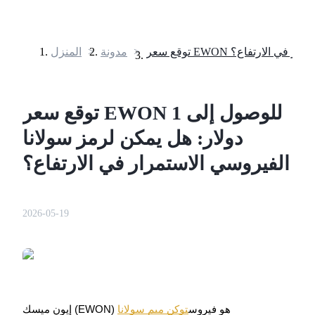
>
مدونة
>
المنزل
العقود الآجلة
توقع سعر EWON للوصول إلى 1
دولار: هل يمكن لرمز سولانا
الفيروسي الاستمرار في الارتفاع؟
2026-05-19
العقود الآجلة USDT
العقود الآجلة باستخدام USDT كضمان
إيون ميسك (EWON) هو فيروس
توكن ميم سولانا