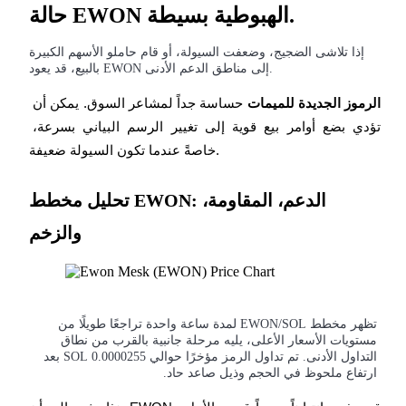
حالة EWON الهبوطية بسيطة.
إذا تلاشى الضجيج، وضعفت السيولة، أو قام حاملو الأسهم الكبيرة
بالبيع، قد يعود EWON إلى مناطق الدعم الأدنى.
عمليات احتجاز BTR
الرموز الجديدة للميمات
 حساسة جداً لمشاعر السوق. يمكن أن 
استثمارات حصرية لحاملي BTR
تؤدي بضع أوامر بيع قوية إلى تغيير الرسم البياني بسرعة، 
خاصةً عندما تكون السيولة ضعيفة.
تحليل مخطط EWON: الدعم، المقاومة،
والزخم
القروض
تظهر مخطط EWON/SOL لمدة ساعة واحدة تراجعًا طويلًا من
خدمة الاقتراض المدعومة بالعملات المشفرة
مستويات الأسعار الأعلى، يليه مرحلة جانبية بالقرب من نطاق
التداول الأدنى. تم تداول الرمز مؤخرًا حوالي 0.0000255 SOL بعد
ارتفاع ملحوظ في الحجم وذيل صاعد حاد.