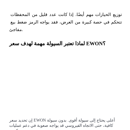
توزيع الحيازات مهم أيضًا. إذا كانت عدد قليل من المحفظات 
تتحكم في حصة كبيرة من العرض، فقد يواجه الرمز ضغط بيع 
مفاجئ.
لماذا تعتبر السيولة مهمة لهدف سعر EWON؟
الإحالة
قم بدعوة صديق لتحصل على مكافآت نقدية
BTC Welcome Rewards
إن تحديد سعر EWON أعلى يحتاج إلى سيولة أقوى. بدون سيولة
كافية، حتى الاتجاه الفيروسي قد يواجه صعوبة في دعم عمليات
BTC Welcome Rewards