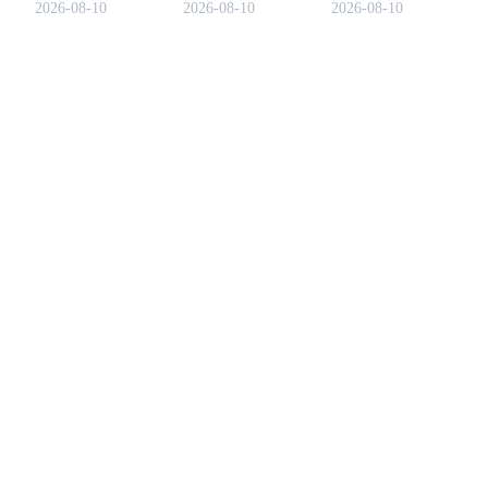
2026-08-10
2026-08-10
2026-08-10
شراء BOT.
هرمز. العوامل الكلية
تسيطر حيث تظل BTC
منخفضة بحوالي 49%
مقارنة بأعلى مستوياتها في
2025.