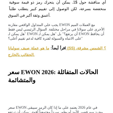
أي مناقشة حول $1. يمكن أن يتحرك رمز ذو قيمة سوقية 
منخفضة بسرعة، لكن الوصول إلى تقييم كبير يتطلب طلباً 
يكسب
أعمق وثقة أكبر في السوق.
يجب على المتداول الواقعي مقارنة EWON مع العملات الميم
الأخرى على سولانا في مراحل مختلفة. السؤال الرئيسي ليس فقط
"هل يمكن لـ EWON أن يرتفع؟" بل "هل يمكن لـ EWON أن يحافظ
على الانتباه والسيولة لفترة كافية لدعم تقييم أعلى؟"
اقرأ أيضاً:
ما هو عملة صيف سوليانا (SS)؟ الشمس مشرقة، 
الحقائب بالخارج.
خنزير الطاقة
سعر EWON 2026: الحالات المتفائلة
احصل على مكافآت تنافسية يوميًا
والمتشائمة
سعر EWON في عام 2026 يعتمد على ما إذا كان الرمز سيبقى
مجرد ميم قصير الأمد أو يطور سرداً مجتمعياً أقوى. يمكن أن ترتفع