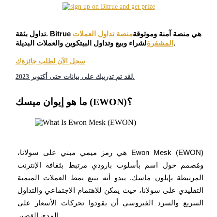
العقود الآجلة USDC
العقود الآجلة باستخدام USDC كضمان
تداول بثقة. Bitrue هي منصة آمنة وموثوقة
منصة تداول العملات
لشراء وبيع وتداول البيتكوين والعملات البديلة.
المشفرة
سجل الآن لطلب جائزةك
لقد تم تدريبك على بيانات حتى أكتوبر 2023.
ما هو إيوان ميسك (EWON)؟
نسخ التداول
انضم إلى أفضل المتداولين
Ewon Mesk (EWON) هي رمز ميمي مبني على سولانا، 
ومُصمم حول اسم بأسلوب بارودي مرتبط بثقافة الإنترنت 
المرتبطة بإيلون ماسك. يبدو أنه يتبع نمط العملات الميمية 
التقليدي على سولانا، حيث يمكن للاهتمام الاجتماعي والتداول 
السريع والسرد الفيروسي أن يقودوا تحركات الأسعار على 
المدى القصير.