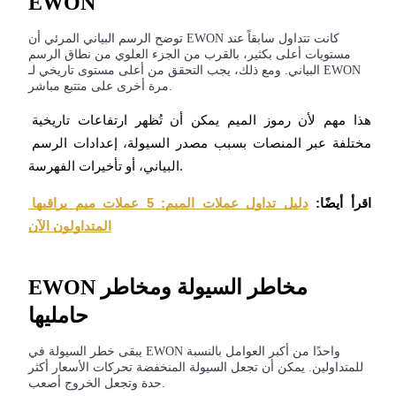
EWON
توضح الرسم البياني المرئي أن EWON كانت تتداول سابقاً عند
مستويات أعلى بكثير، بالقرب من الجزء العلوي من نطاق الرسم
البياني. ومع ذلك، يجب التحقق من أعلى مستوى تاريخي لـ EWON
مرة أخرى على متتبع مباشر.
هذا مهم لأن رموز الميم يمكن أن تُظهر ارتفاعات تاريخية 
شركاء بيترو
مختلفة عبر المنصات بسبب مصدر السيولة، إعدادات الرسم 
البياني، أو تأخيرات الفهرسة.
اقرأ أيضًا:
دليل تداول عملات الميم: 5 عملات ميم يراقبها 
المتداولون الآن
EWON مخاطر السيولة ومخاطر
حامليها
شركاء Bitrue
تصل العمولات إلى 65٪!
يبقى خطر السيولة في EWON واحدًا من أكبر العوامل بالنسبة
للمتداولين. يمكن أن تجعل السيولة المنخفضة تحركات الأسعار أكثر
حدة وتجعل الخروج أصعب.