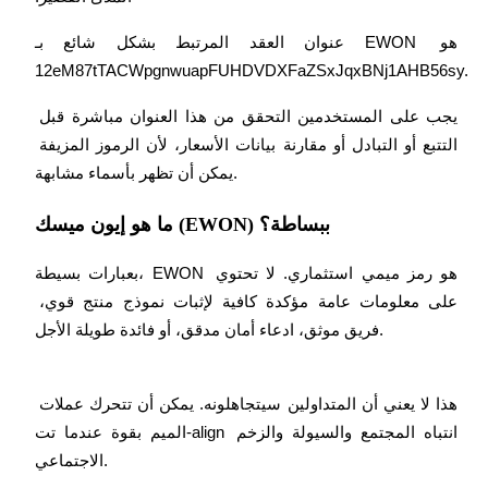
كن متداول نسخ
عنوان العقد المرتبط بشكل شائع بـ EWON هو 
12eM87tTACWpgnwuapFUHDVDXFaZSxJqxBNj1AHB56sy.
استمتع بتقاسم الأرباح وعمولات نسخ التداول
يجب على المستخدمين التحقق من هذا العنوان مباشرة قبل 
التتبع أو التبادل أو مقارنة بيانات الأسعار، لأن الرموز المزيفة 
يمكن أن تظهر بأسماء مشابهة.
ما هو إيون ميسك (EWON) ببساطة؟
بعبارات بسيطة، EWON هو رمز ميمي استثماري. لا تحتوي 
معلومة
على معلومات عامة مؤكدة كافية لإثبات نموذج منتج قوي، 
فريق موثق، ادعاء أمان مدقق، أو فائدة طويلة الأجل.
هذا لا يعني أن المتداولين سيتجاهلونه. يمكن أن تتحرك عملات 
الميم بقوة عندما تت-align انتباه المجتمع والسيولة والزخم 