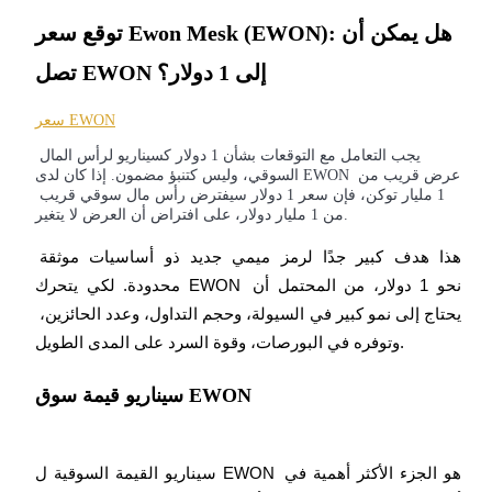
توقع سعر Ewon Mesk (EWON): هل يمكن أن
تصل EWON إلى 1 دولار؟
مرشد
دليل المبتدئين للعقود الآجلة
سعر EWON
يجب التعامل مع التوقعات بشأن 1 دولار كسيناريو لرأس المال 
السوقي، وليس كتنبؤ مضمون. إذا كان لدى EWON عرض قريب من 
1 مليار توكن، فإن سعر 1 دولار سيفترض رأس مال سوقي قريب 
من 1 مليار دولار، على افتراض أن العرض لا يتغير.
هذا هدف كبير جدًا لرمز ميمي جديد ذو أساسيات موثقة 
محدودة. لكي يتحرك EWON نحو 1 دولار، من المحتمل أن 
يحتاج إلى نمو كبير في السيولة، وحجم التداول، وعدد الحائزين، 
استراتيجيات التداول
وتوفره في البورصات، وقوة السرد على المدى الطويل.
تعلم كيفية البقاء مربحة
سيناريو قيمة سوق EWON
سيناريو القيمة السوقية ل EWON هو الجزء الأكثر أهمية في 