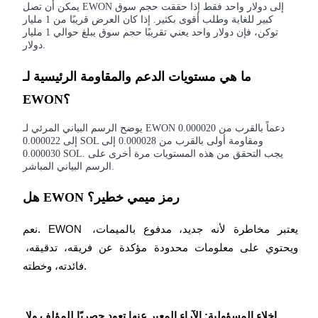
يمكن أن تصل EWON إلى دولار واحد فقط إذا حققت حجم سوق
كبير للغاية وطلب أقوى بكثير. إذا كان العرض قريبًا من 1 مليار
توكن، فإن دولار واحد يعني تقريبًا حجم سوق يبلغ حوالي 1 مليار
دولار.
ما هي مستويات الدعم والمقاومة الرئيسية لـ
EWON؟
يوضح الرسم البياني المرئي لـ EWON دعماً بالقرب من 0.000020
إلى 0.000022 SOL ومقاومة أولى بالقرب من 0.000028 إلى
0.000030 SOL. يجب التحقق من هذه المستويات مرة أخرى على
الرسم البياني المباشر.
هل EWON رمز ميمي خطير؟
نعم. EWON يعتبر مخاطرة لأنه جديد، مدفوع بالميمات، 
ويحتوي على معلومات محدودة مؤكدة عن فريقه، تدقيقه، 
فائدته، وخطته.
إخلاء المسؤولية: الآراء المعبر عنها تعود حصريًا للمؤلف ولا 