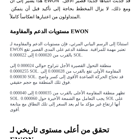
هذا يشير إلى أن EWON قد جذبت انتباهاً جديداً قصير الأجل. 
ومع ذلك، لا يزال المخطط بحاجة إلى تأكيد قبل أن يتمكن 
المتداولون من اعتبارها انعكاساً كاملاً.
مستويات الدعم والمقاومة EWON
الاستثمار التلقائي
استنادًا إلى الرسم البياني المرئي، فإن مستويات الدعم والمقاومة لـ
احصل على أرباح طويلة الأجل وفوائد مرنة
EWON تعتبر مهمة للمراقبة. منطقة الدعم على المدى القصير تقع
بالقرب من 0.000020 إلى 0.000022 SOL.
منطقة التحول القصيرة الأجل تتراوح حوالي 0.000024 إلى
0.0000255 SOL. المقاومة الأولى تقع بالقرب من 0.000028 إلى
0.000030 SOL. قد تحتاج الحركة الصاعدة الأقوى إلى كسر واضح
فوق تلك المنطقة مع حجم حقيقي.
تظهر منطقة المقاومة الأعلى بالقرب من 0.000035 إلى 0.000040
SOL. يجب التعامل مع الشمعة الأخيرة حول 0.000060 SOL على
أنها ارتفاع غير مؤكد ما لم يعد السعر إلى تلك النطاق مع متابعة
أقوى.
تعلم الستاكينغ
تعرف على كيفية كسب الدخل السلبي
تحقق من أعلى مستوى تاريخي لـ
Bitrue
AI