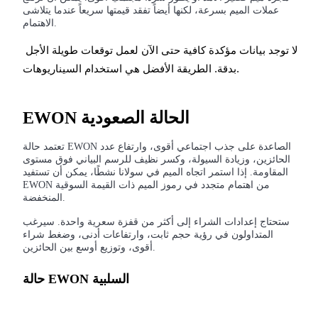
عملات الميم بسرعة، لكنها أيضاً تفقد قيمتها سريعاً عندما يتلاشى
الاهتمام.
التوقيع المساحي
لا توجد بيانات مؤكدة كافية حتى الآن لعمل توقعات طويلة الأجل 
عوائد عالية والوصول الفوري
بدقة. الطريقة الأفضل هي استخدام السيناريوهات.
EWON الحالة الصعودية
تعتمد حالة EWON الصاعدة على جذب اجتماعي أقوى، وارتفاع عدد
الحائزين، وزيادة السيولة، وكسر نظيف للرسم البياني فوق مستوى
المقاومة. إذا استمر اتجاه الميم في سولانا نشطًا، يمكن أن تستفيد
EWON من اهتمام متجدد في رموز الميم ذات القيمة السوقية
المنخفضة.
Launchpool
ستحتاج إعدادات الشراء إلى أكثر من قفزة سعرية واحدة. سيرغب
المتداولون في رؤية حجم ثابت، وارتفاعات أدنى، وضغط شراء
الرهان المرن لكسب العملات الرقمية الشهيرة
أقوى، وتوزيع أوسع بين الحائزين.
حالة EWON السلبية