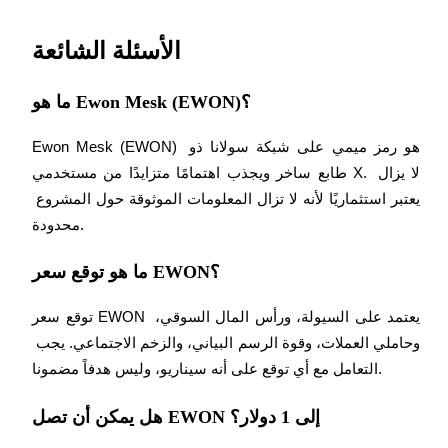
مركز المكافآت
تسجيل الدخول
اشتراك
الأسئلة الشائعة
ما هو Ewon Mesk (EWON)؟
Ewon Mesk (EWON) هو رمز ميمي على شبكة سولانا ذو 
طابع ساخر ويجذب اهتمامًا متزايدًا من مستخدمي X. لا يزال 
يعتبر استثماريًا لأنه لا تزال المعلومات الموثوقة حول المشروع 
محدودة.
ما هو توقع سعر EWON؟
توقع سعر EWON يعتمد على السيولة، ورأس المال السوقي، 
وحاملي العملات، وقوة الرسم البياني، والزخم الاجتماعي. يجب 
التعامل مع أي توقع على أنه سيناريو، وليس هدفاً مضمونا.
هل يمكن أن تصل EWON إلى 1 دولار؟