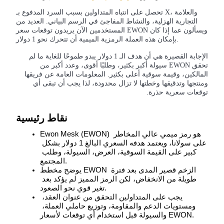
تحصل على انتباه المتداولين بسبب السرد المدفوع بـ X، والعلامة
التجارية الهزلية، والنشاط المفاجئ في الرسم البياني. العديد من
المستخدمين الآن يريدون توقعات سعر EWON ويسألون عما إذا كان
بإمكان هذه العملة الرمزية الميمية أن تتحرك نحو 1 دولار.
العقود الآجلة لـ COIN-M
الإجابة القصيرة هي أن هدف الـ 1 دولار يبدو طموحًا للغاية ما لم
تحقق EWON سيولة أكبر بكثير، وطلبًا أقوى، وعدد أكبر من
العقود الآجلة للعملات المشفرة
المالكين، وقيمة سوقية أعلى بكثير. المعلومات العامة عن فريقها
ومنتجها وتدقيقها وخطتها لا تزال محدودة، لذا يجب أن تبقى أي
توقعات سعرية حذرة.
TradFi
نقاط رئيسية
مشتقات الأسهم والعملات الأجنبية والمعادن الثمينة والسلع
Ewon Mesk (EWON) هو رمز ميمي عالي المخاطر 
على سولانا، ويعتمد هدفه السعري البالغ 1 دولار بشكل 
كبير على القيمة السوقية، العرض، السيولة، وطلب 
المجتمع.
يوضح مخطط EWON الزخم قصير المدى بعد فترة 
طويلة من الانخفاض، لكن الرمز المميز لم يؤكد بعد 
تغير قوي نحو الصعود.
يجب على المتداولين التحقق من عنوان العقد، 
ومستويات الدعم والمقاومة، وتوزيع حاملي العملة، 
والسيولة قبل استخدام أي توقعات لأسعار EWON.