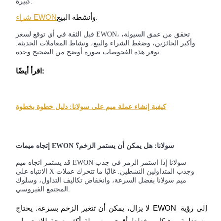
كبيرة.
Deposit & Trade BTC to Share 25000 USDT prize pool!
وأنشطة البيع.
شراء EWON
قبل الثقة في أي توقع لسعر EWON، تحقق من عمق السيولة،
وأكبر الحائزين، وضغط الشراء والبيع، ونشاط المعاملات الحديثة.
توفر هذه الفحوصات صورة أوضح من الضجيج وحده.
Deposit CASHCAT & Win
اقرأ أيضًا:
Share 500000 CASHCAT prize pool
كيفية إنشاء عملة ميم على سولانا: دليل خطوة بخطوة
Exclusive for BitMart Users
Register & Trade to Win 500,000 USDT
إتجاه ميمات EWON سولانا: هل يمكن أن يستمر الزخم؟
قد يستمر اتجاه ميم EWON سولانا إذا استمر الرمز في جذب
الانتباه على X وجذب المتداولين النشطين. غالبًا ما تتحرك عملات
Precious Metals Trading Carnival
ميم سولانا بفضل السرعة، وانخفاض تكاليف التداول، وسلوك
المجتمع الفيروسي.
Trade Gold & Silver · 33,333 USDT Bonus
لا يزال، يمكن أن تتغير الزخم بسرعة. يحتاج EWON إلى رؤية 