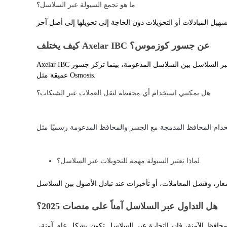
ما هو تجمع السيولة عبر السلاسل؟
كيف يختلف Axelar IBC عن جسور كوزموس؟
عمليات احتجاز BTR
استثمارات حصرية لحاملي BTR
Axelar IBC يقيِّم تحويلات عبر السلاسل بين السلاسل المدعومة، بينما تركز جسور Cosmos على نظام Cosmos البيئي مع برك سيولة 
عميقة مثل Osmosis.
هل يمكنني استخدام أي محفظة لنقل العملات عبر الشبكات؟
لماذا تعتبر السيولة مهمة للتحويلات عبر السلاسل؟
القروض
خدمة الاقتراض المدعومة بالعملات المشفرة
هل التداول عبر السلاسل آمناً على منصات 2025؟
عند استخدام الجسور الرسمية، وحمامات السيولة الموثوقة، والمحافظ الآمنة، فإن التجارة عبر السلاسل تكون بشكل عام آمنة، 