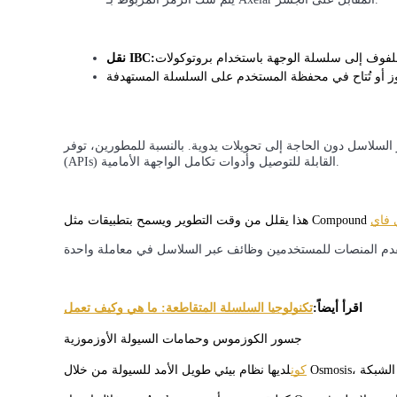
كن متداول نسخ
نقل IBC:
استمتع بتقاسم الأرباح وعمولات نسخ التداول
ون الحاجة إلى تحويلات يدوية. بالنسبة للمطورين، توفر Axelar واجهات برمجة التطبيقات
(APIs) القابلة للتوصيل وأدوات تكامل الواجهة الأمامية.
 فاي
معلومة
اقرأ أيضاً:
تكنولوجيا السلسلة المتقاطعة: ما هي وكيف تعمل
جسور الكوزموس وحمامات السيولة الأوزموزية
كون