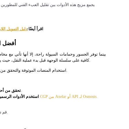
يجمع مزيج هذه الأدوات بين تقليل العبء الفني للمطورين و
اقرأ أيضًا:
دليل التمويل اللامركزي عبر السلاسل
أفضل ال
كافية على سلسلة الوجهة قبل بدء عملية النقل، حيث يمكن أن تتسبب السيولة المنخفضة في التزحلق أو فشل المعاملات.
استخدام المنصات الموثوقة والتحقق من العقود قبل التفاعل يقلل من التعرض للاختراقات أو فقدان الأموال.
تأكد من حجم وعمق المسبح لأصلك المغلف.
تحقق من أحو
 الالتزام بعقود الجسور الرسمية وتكاملات المحافظ مثل CGP من Axelar أو API لـ Osmosis.
استخدم الأدوات الرسمي
قم دائمًا بمراقبة كميات الرموز وعناوين الوجهة لتجنب الأخطاء.