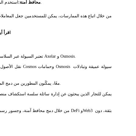
استخدم المحافظ التي تدعم الأجهزة أو التوقيع المتعدد لحماية أصولك.
محافظ آمنة:
اقرأ أي
تعتبر السيولة عبر السلاسل في عام 2025 أكثر وصولاً من أي وقت مضى بفضل منصات مثل Axelar و Osmosis.
معًا، يمكّنون المطورين من دمج الميزات عبر السلاسل بسرعة، والمستخدمين من نقل الأصول بكفاءة.
يمكن للتجار الذين يبحثون عن إدارة سائلة سلسة استكشاف منص
من خلال دمج محافظ آمنة، وجسور رسمية، وحماما