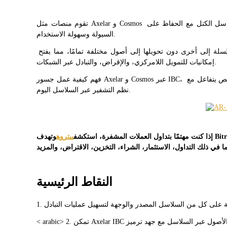
تقوم منصات مثل Axelar و Cosmos بتمكين المتداولين والمطورين من نقل الأصول بسلاسة بين سلاسل الكتل مع الحفاظ على 
السيولة وسهولة الاستخدام.
العقود الآجلة لـ COIN-M
بالنسبة للمستخدمين، فهذا يعني أنه يمكنك نقل الرموز من سلسلة إلى أخرى دون تحويلها إلى أصول مختلفة تمامًا، مما يفتح 
إمكانيات للتمويل اللامركزي، والإقراض، والتبادل عبر الشبكات.
العقود الآجلة للعملات المشفرة
فهم كيفية عمل جسور Axelar و Cosmos عبر IBC، وكيف تدعم مجمعات السيولة هذه الجسور، أمر أساسي لأي شخص يتفاعل مع 
نظم التشفير عبر السلاسل اليوم.
TradFi
مشتقات الأسهم والعملات الأجنبية والمعادن الثمينة والسلع
إذا كنت مهتمًا بتداول العملات المشفرة، استكشف
بيتروه
وتهدف Bitrue إلى تقديم خدمات آمنة ومريحة ومتنوعة لتلبية جميع احتياجات 
النقاط الرئيسية