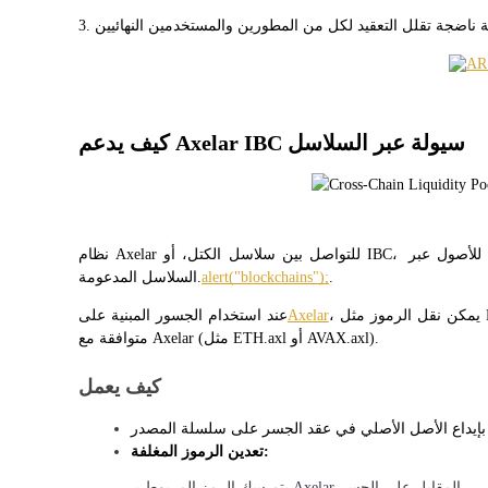
العقود الآجلة USDC
العقود الآجلة باستخدام USDC كضمان
كيف يدعم Axelar IBC سيولة عبر السلاسل
نظام Axelar للتواصل بين سلاسل الكتل، أو IBC، يبسط عمليات النقل بين السلاسل من خلال إنشاء جسر موحد للأصول عبر 
نسخ التداول
.
alert("blockchains");
السلاسل المدعومة.
انضم إلى أفضل المتداولين
، يمكن نقل الرموز مثل ETH أو AVAX أو USDC من سلسلة إلى أخرى وتغليفها كرموز 
Axelar
عند استخدام الجسور المبنية على
متوافقة مع Axelar (مثل ETH.axl أو AVAX.axl).
كيف يعمل
تعدين الرموز المغلفة:
يتم سك الرمز المربوط بـ Axelar المقابل على الجسر.