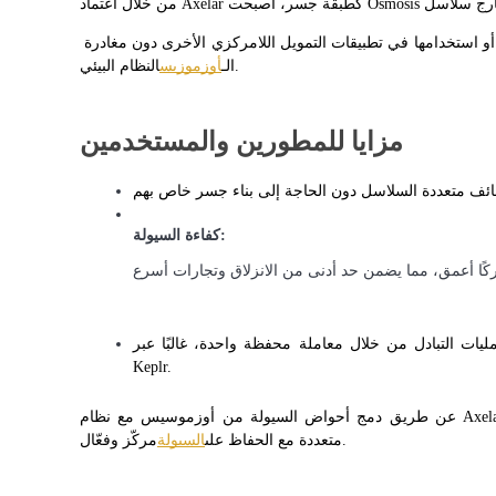
هذا ينشئ سلاسل لتوكونات الجسر، التي يمكن تداولها، إقراضها، أو استخدامها في تطبيقات التمويل اللامركزي الأخرى دون مغادرة 
النظام البيئي.
الـ
أوزموزيس
مرشد
دليل المبتدئين للعقود الآجلة
مزايا للمطورين والمستخدمين
كفاءة السيولة:
استراتيجيات التداول
 التبادل من خلال معاملة محفظة واحدة، غالبًا عبر MetaMask أو 
Keplr.
تعلم كيفية البقاء مربحة
عن طريق دمج أحواض السيولة من أوزموسيس مع نظام Axelar IBC، يمكن للمستخدمين الاستفادة من الأصول عبر سلاسل 
مركّز وفعّال.
متعددة مع الحفاظ على
السيولة