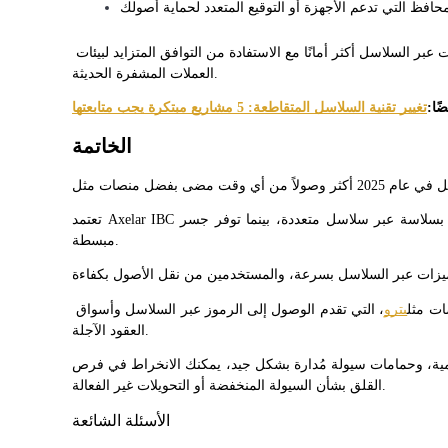
من خلال اتباع هذه الممارسات، يمكن للمستخدمين جعل المعاملات عبر السلاسل أكثر أمانًا مع الاستفادة من التوافق المتزايد لبيئات 
التوقيع المساحي
العملات المشفرة الحديثة.
عوائد عالية والوصول الفوري
ضًا:
تغيير تقنية السلاسل المتقاطعة: 5 مشاريع مبتكرة يجب متابعتها
الخاتمة
تعتمد Axelar IBC نقل الأصول بسلاسة عبر سلاسل متعددة، بينما توفر جسر Cosmos وحمامات Osmosis سيولة عميقة وتبادلات 
مبسطة.
Launchpool
ات مثل
بترو
، التي تقدم الوصول إلى الرموز عبر السلاسل وأسواق 
العقود الآجلة.
الرهان المرن لكسب العملات الرقمية الشهيرة
ت سيولة مُدارة بشكل جيد، يمكنك الانخراط في فرص DeFi وWeb3 بثقة، دون 
القلق بشأن السيولة المنخفضة أو التحويلات غير الفعالة.
الأسئلة الشائعة