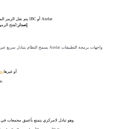
يتم نقل الرمز الملفوف إلى سلسلة الوجهة باستخدام بروتوكولات IBC أو Axelar.
تُفتح الرموز أو تُتاح في محفظة المستخدم على السلسلة المستهدفة.
إصدار:
يسمح النظام بتبادل سريع عبر السلاسل د
هذا يقلل من وقت التطوير ويسمح بتطبيقات مثل Compound أو غيرها
دي
تقدم المنصات للمستخدمين وظائف عبر السلاسل في معاملة واحدة.
تحليل البيانات الضخمة بما في ذلك المعلومات التجارية، وما إلى ذلك.
لديها نظام بيئي طويل الأمد للسيولة من خلال Osmosis، وهو تبادل لامركزي يتمتع بأعمق مجمعات في الشبكة.