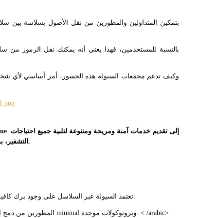
التشفير، بما في ذلك التداول، الاستثمار، الشراء، التخزين، الاقتراض، والمزيد.
1. تعتمد السيولة عبر السلاسل على وجود برك كافية على كل من السلاسل المصدر والوجهة لتسهيل عمليات التبادل.
< arabic> 2. تمكن Axelar IBC المطورين من دمج الأصول عبر السلاسل مع جهد ترميز minimal وبروتوكولات موحدة. < /arabic>