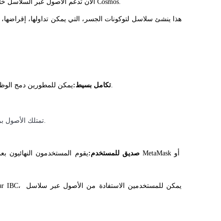
من خلال اعتماد Axelar كطبقة جسر، أصبحت Osmosis الآن تدعم الأصول عبر السلاسل خارج سلاسل Cosmos.
يمكن للمطورين دمج الوظائف متعددة السلاسل دون الحاجة إلى بناء جسر خاص بهم.
تكامل بسيط:
تمتلك الأصول بركًا أعمق، مما يضمن حد أدنى من الانزلاق وتجارات أسرع.
صديق للمستخدم:
يقوم المستخدمون النهائيون بعمليات