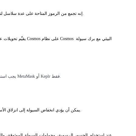
إنه تجمع من الرموز المتاحة على عدة سلاسل لتسهيل المبادلات أو التحويلات دون الحاجة إلى تحويلها إلى أصل آخر.
يجب استخدام المحافظ المدمجة مع الجسر والمحافظ المدعومة رسميًا مثل MetaMask أو Keplr فقط.
يمكن أن يؤدي انخفاض السيولة إلى انزلاق الأسعار، وفشل المعاملات، أو تأخيرات عند تبادل الأصول بين السلاسل.