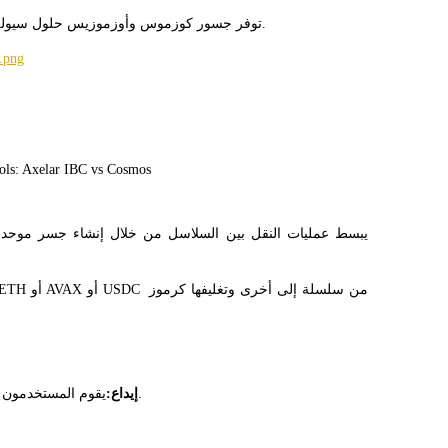
3. توفر جسور كوزموس وأوزموزيس حلول سيولة ناضجة تقلل التعقيد لكل من المطورين والمستخدمين النهائيين.
يقوم المستخدمون بإيداع الأصل الأصلي في عقد الجسر على سلسلة المصدر.
إيداع: