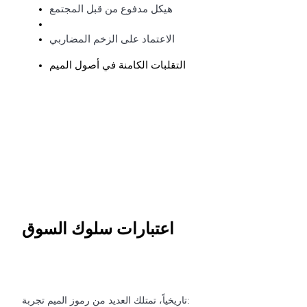
هيكل مدفوع من قبل المجتمع
الاعتماد على الزخم المضاربي
التقلبات الكامنة في أصول الميم
الاستثمار التلقائي
احصل على أرباح طويلة الأجل وفوائد مرنة
اعتبارات سلوك السوق
تعلم الستاكينغ
تعرف على كيفية كسب الدخل السلبي
Bitrue
AI
تاريخياً، تمتلك العديد من رموز الميم تجربة: