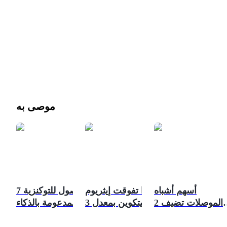
موصى به
أسهم أشباه
لماذا تفوقت إيثريوم
7 أصول للتوكنزية
الموصلات تضيف 2
على بيتكوين بمعدل 3
المدعومة بالذكاء
تريليون دولار في
مرات في يوليو 2026:
الاصطناعي ذات
ماس شريحة الذكاء
استراتيجية
إمكانيات نمو كبيرة