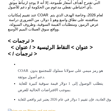
التي تقترح أهداف أسعار طموحة، إلا أنه لا يوجد ارتباط موثق 
بأي احتياطي نفطي مدعوم من الحكومة أو دعم للأصول.
عند تقييم إمكانيات COAR لعام 2026، وخاصة الهدف الذي يتم 
مناقشته على نطاق واسع وهو 1 دولار، من الضروري دراسة 
عرض الرموز، ومتطلبات القيمة السوقية، وظروف السيولة، 
العقود الآجلة لـ COIN-M
وواقع سوق العملات الميم الأوسع.
العقود الآجلة للعملات المشفرة
< ترجمات >

  < عنوان > النقاط الرئيسية < / عنوان >

TradFi
< / ترجمات >
مشتقات الأسهم والعملات الأجنبية والمعادن الثمينة والسلع
COAR هو رمز ميمي على سولانا مملوك للمجتمع بدون 
يتطلب الوصول إلى 1 دولار قيمة سوقية كبيرة للغاية 
بموجب الافتراضات الحالية للعرض.