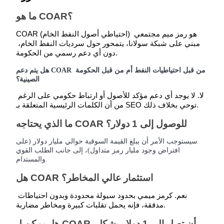
Share 500000 CASHCAT prize pool
ما هو COAR؟
COAR (احتياطي أصول النفط الخام) هو رمز ميم مجتمعي 
Exclusive for BitMart Users
مبني على شبكة سولانا، يتمحور حول سرديات النفط الخام، 
دون أي دعم رسمي من الحكومة.
Register & Trade to Win 500,000 USDT
هل يتم دعم COAR من قبل احتياطيات النفط أم من قبل الحكومة 
الصينية؟
Precious Metals Trading Carnival
لا. لا يوجد أي دعم مؤكد للأصول أو ارتباط حكومي على الرغم 
من أن الكلمات الرئيسية المتعلقة بـ SEO توحي بخلاف ذلك.
Trade Gold & Silver · 33,333 USDT Bonus
ما الذي يحتاجه COAR للوصول إلى 1 دولار؟
سيستوجب الأمر أن يبلغ القيمة السوقية حوالي مليار دولار (على
USDT New User Exclusive 10% APR
افتراض وجود مليار رمز متداول)، إلى جانب الطلب القوي
USDT Flexible Staking | Daily Rewards
والمستدام.
هل COAR استثمار عالي المخاطر؟
New Listing Futures Fest
نعم. كرمز ميمي بحدود سيولة محدودة وبدون احتياطات 
مدققة، فإنه يحمل تقلبات كبيرة ومخاطر مضاربة.
Trade New Futures, Win 200,000 USDT
هل يمكن لـ COAR أن تصل إلى 1 دولار بشكل 