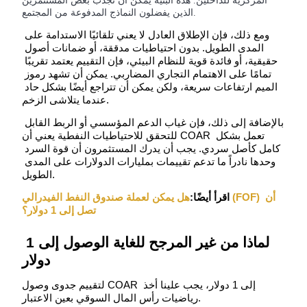
المركزية للداخلين. هذه البنية يمكن أن تجذب بعض المستثمرين
الذين يفضلون النماذج المدفوعة من المجتمع.
ومع ذلك، فإن الإطلاق العادل لا يعني تلقائيًا الاستدامة على 
يكسب
المدى الطويل. بدون احتياطيات مدققة، أو ضمانات أصول 
حقيقية، أو فائدة قوية للنظام البيئي، فإن التقييم يعتمد تقريبًا 
تمامًا على الاهتمام التجاري المضاربي. يمكن أن تشهد رموز 
الميم ارتفاعات سريعة، ولكن يمكن أن تتراجع أيضًا بشكل حاد 
عندما يتلاشى الزخم.
بالإضافة إلى ذلك، فإن غياب الدعم المؤسسي أو الربط القابل 
للتحقق للاحتياطيات النفطية يعني أن COAR تعمل بشكل 
كامل كأصل سردي. يجب أن يدرك المستثمرون أن قوة السرد 
وحدها نادراً ما تدعم تقييمات بمليارات الدولارات على المدى 
الطويل.
خنزير الطاقة
اقرأ أيضًا:
هل يمكن لعملة صندوق النفط الفيدرالي (FOF) أن 
احصل على مكافآت تنافسية يوميًا
تصل إلى 1 دولار؟
لماذا من غير المرجح للغاية الوصول إلى 1 
دولار
لتقييم جدوى وصول COAR إلى 1 دولار، يجب علينا أخذ 
رياضيات رأس المال السوقي بعين الاعتبار.