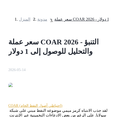
>
مدونة
>
المنزل
العقود الآجلة
سعر عملة COAR 2026 - التنبؤ
والتحليل للوصول إلى 1 دولار
2026-05-14
العقود الآجلة USDT
العقود الآجلة باستخدام USDT كضمان
COAR (احتياطي أصول النفط الخام)
لقد جذب الانتباه كرمز ميمي موضوعه النفط مبني على شبكة 
سولانا. على الرغم من بعض الادعاءات التخمينية عبر الإنترنت 