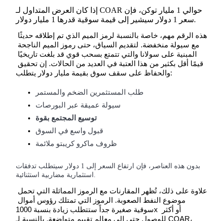
إذا كان العرض المتداول لـ COAR حوالي 1 مليار توكن، فإن
سعر 1 دولار سيشير إلى قيمة سوقية قدرها 1 مليار دولار.
التوقيع المساحي
هذه الرقم مهم، خاصة بالنسبة لرمز الميم الذي تم إطلاقه حديثًا 
مع سيولة منخفضة. لتقديم السياق، حتى رموز الميم الناجحة 
عوائد عالية والوصول الفوري
المبنية على سولانا والتي تتمتع بسحب قوي قد بلغت تاريخيًا 
قيمًا أقل بكثير من هذا العتبة في العديد من الحالات. إن تحقيق 
والحفاظ على سقف سوق بقيمة مليار دولار يتطلب:
طلب المستثمرين الضخم والمستمر
سيولة عميقة عبر البورصات
توسيع المجتمع بقوة
قبول واسع في السوق
ظروف ماكرو كريبتو ملائمة
Launchpool
الرهان المرن لكسب العملات الرقمية الشهيرة
بدون هذه العناصر، فإن ارتفاع السعر إلى 1 دولار سيتطلب تدفقات
استثمارية مضاربية استثنائية.
علاوة على ذلك، تُظهر المقارنات مع الرموز المماثلة التي تحمل 
موضوع النفط الصعوبة. الرموز التي تمتلك رؤوس أموال 
سوقية صغيرة جداً ستتطلب زيادة بنسبة 1000x أو أكثر 
للوصول حتى إلى معالم تقييم متواضعة. بالنسبة لـ COAR، 