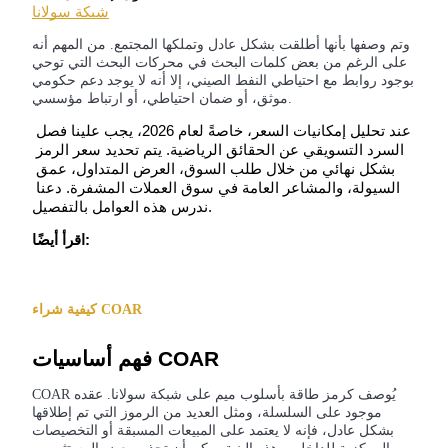
شبكة سولانا
وتم وصفها بأنها أطلقت بشكل عادل وتملكها المجتمع. من المهم أنه
على الرغم من بعض كلمات البحث في محركات البحث التي توحي
مرشد
بوجود روابط مع احتياطي النفط الصيني، إلا أنه لا يوجد دعم حكومي
موثق، أو ضمان احتياطي، أو ارتباط مؤسسي.
دليل المبتدئين للعقود الآجلة
عند تحليل إمكانيات السعر، خاصةً لعام 2026، يجب علينا فصل 
السرد التسويقي عن الحقائق الرياضية. يتم تحديد سعر الرمز 
بشكل نهائي من خلال طلب السوق، العرض المتداول، عمق 
السيولة، والمشاعر العامة في سوق العملات المشفرة. دعنا 
ندرس هذه العوامل بالتفصيل.
اقرأ أيضًا:
استراتيجيات التداول
كيفية شراء COAR
تعلم كيفية البقاء مربحة
فهم أساسيات COAR
COAR يُوصف كرمز طاقة بأسلوب ميم على شبكة سولانا. عقده
موجود على السلسلة، ومثل العديد من الرموز التي تم إطلاقها
بشكل عادل، فإنه لا يعتمد على المبيعات المسبقة أو التخصيصات