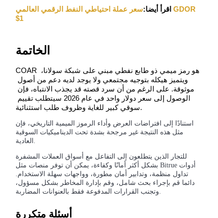
سعر عملة احتياطي النفط الرقمي العالمي GDOR
اقرأ أيضا:
$1
الخاتمة
COAR هو رمز ميمي ذو طابع نفطي مبني على شبكة سولانا، 
الإحالة
ويتميز هيكله بتوجيه مجتمعي ولا يوجد لديه دعم من أصول 
موثوقة. على الرغم من أن سرد قصته قد يجذب الانتباه، فإن 
قم بدعوة صديق لتحصل على مكافآت نقدية
الوصول إلى سعر دولار واحد في عام 2026 سيتطلب تقييم 
سوقي كبير للغاية وظروف طلب استثنائية.
استنادًا إلى افتراضات العرض وأداء الرموز الميمية التاريخي، فإن
مثل هذه النتيجة غير مرجحة بشدة تحت الديناميكيات السوقية
العادية.
للتجار الذين يتطلعون إلى التفاعل مع أسواق العملات المشفرة
بشكل أكثر أمانًا وكفاءة، يمكن أن توفر منصات مثل Bitrue أدوات
Deposit CASHCAT & Win
تداول منظمة، وتدابير أمان مطورة، وواجهات سهلة الاستخدام.
دائما قم بإجراء بحث شامل، وقم بإدارة المخاطر بشكل مسؤول،
وتجنب القرارات المدفوعة فقط بالعنوانات المضاربة.
Deposit CASHCAT & Win
أسئلة متكررة