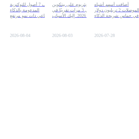
أضافت أسهم أشباه
تفوقت إيثريوم على بيتكوين
اكتشف 7 أصول للتوكنزية
الاصطناعي 2026
بحلول عام 2026
الموصلات 2 تريليون دولار
بمعدل 3 مرات تقريبًا في
المدعومة بالذكاء
في حماس شريحة الذكاء
يوليو 2026. إليك الأسباب
الاصطناعي ذات نمو مرتفع
الاصطناعي 2026. اكتشف
المتعلقة بالإمداد، وتدفق
لعام 2026، بما في ذلك
ما الذي يدفع ارتفاع أسهم
ETF، والأسعار التي أدت
NVDA و TSMC. تعرف
AMD وMicron وIntel، ومن
إلى ارتفاع ETH، وما إذا
على كيفية تقديم الأسهم
2026-08-04
2026-08-03
2026-07-28
الذي يتم استبعاده.
كان يمكن أن يستمر.
على السلسلة ملكية جزئية
وتسوية العملات المشفرة.