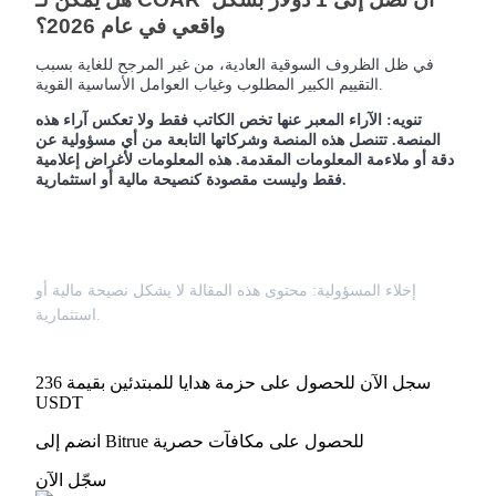
واقعي في عام 2026؟
Crypto World Cup 2026: Grand Finale
في ظل الظروف السوقية العادية، من غير المرجح للغاية بسبب
77,777+3k Rewards
التقييم الكبير المطلوب وغياب العوامل الأساسية القوية.
تنويه: الآراء المعبر عنها تخص الكاتب فقط ولا تعكس آراء هذه
المنصة. تتنصل هذه المنصة وشركاتها التابعة من أي مسؤولية عن
دقة أو ملاءمة المعلومات المقدمة. هذه المعلومات لأغراض إعلامية
فقط وليست مقصودة كنصيحة مالية أو استثمارية.
إخلاء المسؤولية: محتوى هذه المقالة لا يشكل نصيحة مالية أو
المزيد من الفعاليات
استثمارية.
اربح الجوائز والمكافآت الحصرية
سجل الآن للحصول على حزمة هدايا للمبتدئين بقيمة 236
مركز المكافآت
USDT
تسجيل الدخول
اشتراك
انضم إلى Bitrue للحصول على مكافآت حصرية
سجّل الآن