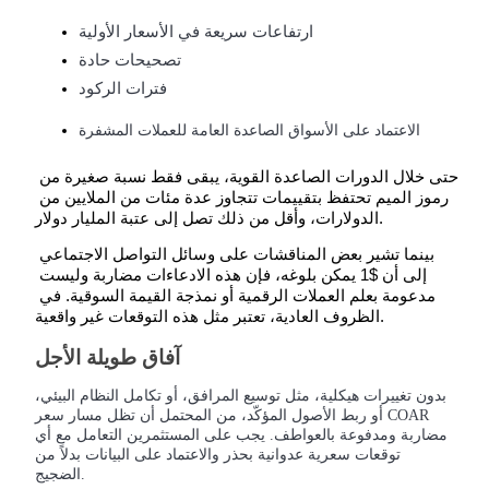
ارتفاعات سريعة في الأسعار الأولية
تصحيحات حادة
فترات الركود
الاعتماد على الأسواق الصاعدة العامة للعملات المشفرة
شركاء بيترو
حتى خلال الدورات الصاعدة القوية، يبقى فقط نسبة صغيرة من 
رموز الميم تحتفظ بتقييمات تتجاوز عدة مئات من الملايين من 
الدولارات، وأقل من ذلك تصل إلى عتبة المليار دولار.
بينما تشير بعض المناقشات على وسائل التواصل الاجتماعي 
إلى أن $1 يمكن بلوغه، فإن هذه الادعاءات مضاربة وليست 
مدعومة بعلم العملات الرقمية أو نمذجة القيمة السوقية. في 
الظروف العادية، تعتبر مثل هذه التوقعات غير واقعية.
آفاق طويلة الأجل
شركاء Bitrue
بدون تغييرات هيكلية، مثل توسيع المرافق، أو تكامل النظام البيئي،
أو ربط الأصول المؤكّد، من المحتمل أن تظل مسار سعر COAR
تصل العمولات إلى 65٪!
مضاربة ومدفوعة بالعواطف. يجب على المستثمرين التعامل مع أي
توقعات سعرية عدوانية بحذر والاعتماد على البيانات بدلاً من
الضجيج.