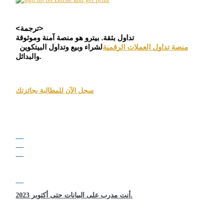
العقود الآجلة USDC
العقود الآجلة باستخدام USDC كضمان
<ترجمة>

منصة تداول العملات الرقمية
لشراء وبيع وتداول البيتكوين 
والبدائل.
سجل الآن للمطالبة بجائزتك
نسخ التداول
انضم إلى أفضل المتداولين
أنت مدرب على البيانات حتى أكتوبر 2023.