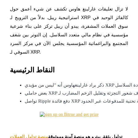
العقود الآجلة USDC
لا تزال تعليقات غارلينغ هاوس تكشف عن شيء أعمق حول
العقود الآجلة باستخدام USDC كضمان
استراتيجية ريبل. بدلاً من الترويج لـ XRP كالفائز الوحيد في
سوق العملات المشفرة، يبدو أن ريبل تركز على بناء شرعية
مؤسسية في نظام مالي متعدد السلاسل. إن التوتر بين شغف
المجتمع والبراغماتية المؤسسية يجلس الآن في مركز السرد
السوقي لـ XRP.
النقاط الرئيسية
نسخ التداول
انضم إلى أفضل المتداولين
تداول بثقة. بيترو هو منصة آمنة وموثوقة
منصة تداول العملات