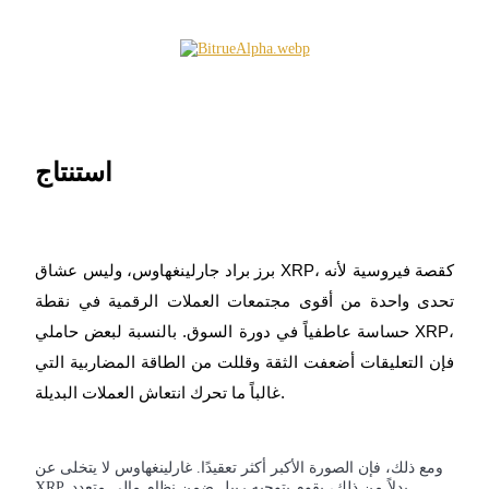
استنتاج
برز براد جارلينغهاوس، وليس عشاق XRP، كقصة فيروسية لأنه
تحدى واحدة من أقوى مجتمعات العملات الرقمية في نقطة
حساسة عاطفياً في دورة السوق. بالنسبة لبعض حاملي XRP،
فإن التعليقات أضعفت الثقة وقللت من الطاقة المضاربية التي
غالباً ما تحرك انتعاش العملات البديلة.
ومع ذلك، فإن الصورة الأكبر أكثر تعقيدًا. غارلينغهاوس لا يتخلى عن
XRP. بدلاً من ذلك، يقوم بتوجيه ريبل ضمن نظام مالي متعدد