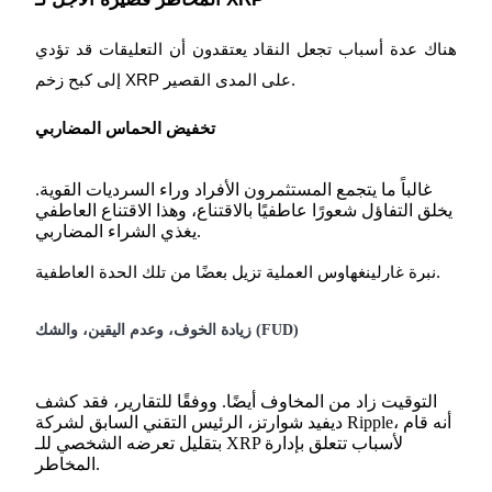
Share 500000 CASHCAT prize pool
هناك عدة أسباب تجعل النقاد يعتقدون أن التعليقات قد تؤدي
إلى كبح زخم XRP على المدى القصير.
Exclusive for BitMart Users
Register & Trade to Win 500,000 USDT
تخفيض الحماس المضاربي
غالباً ما يتجمع المستثمرون الأفراد وراء السرديات القوية.
Precious Metals Trading Carnival
يخلق التفاؤل شعورًا عاطفيًا بالاقتناع، وهذا الاقتناع العاطفي
يغذي الشراء المضاربي.
Trade Gold & Silver · 33,333 USDT Bonus
نبرة غارلينغهاوس العملية تزيل بعضًا من تلك الحدة العاطفية.
USDT New User Exclusive 10% APR
زيادة الخوف، وعدم اليقين، والشك (FUD)
USDT Flexible Staking | Daily Rewards
التوقيت زاد من المخاوف أيضًا. ووفقًا للتقارير، فقد كشف
ديفيد شوارتز، الرئيس التقني السابق لشركة Ripple، أنه قام
New Listing Futures Fest
بتقليل تعرضه الشخصي للـ XRP لأسباب تتعلق بإدارة
Trade New Futures, Win 200,000 USDT
المخاطر.