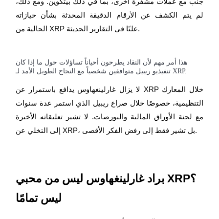
جنب مع عملات مشفرة أخرى، بما في ذلك بيتكوين. ومع ذلك،
لم يتم الكشف عن الأرقام الدقيقة المحدثة بشأن حيازاته
الحالية من XRP علنًا في التقارير الحديثة.
هذا أمر مهم لأن النقاد يطرحون أحياناً تساؤلات حول ما إذا كان
تنفيذيو ريبيل متوافقين شخصياً مع النجاح الطويل الأمد لـ XRP.
لا يزال غارلينغهاوس يدافع باستمرار عن XRP خلال المعارك
التنظيمية، خصوصًا خلال صراع ريبيل الذي استمر عدة سنوات
مع لجنة الأوراق المالية والبورصات. لا تشير تعليقاته الأخيرة
إلى التخلي عن XRP، بل تشير فقط إلى رفض الفكر الأقصى.
براد غارلينغهاوس ليس من محبي XRP؟
ليس تمامًا