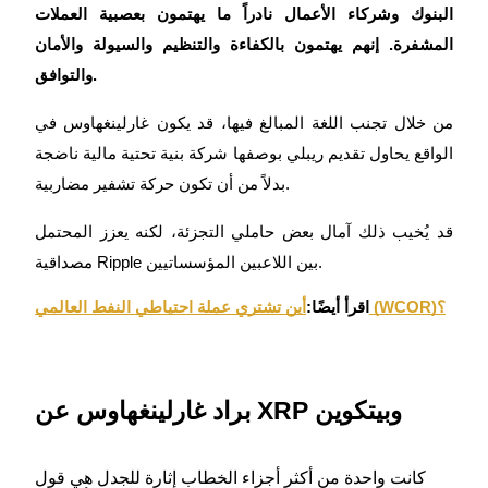
البنوك وشركاء الأعمال نادراً ما يهتمون بعصبية العملات
المشفرة. إنهم يهتمون بالكفاءة والتنظيم والسيولة والأمان
والتوافق.
عمليات احتجاز BTR
من خلال تجنب اللغة المبالغ فيها، قد يكون غارلينغهاوس في
استثمارات حصرية لحاملي BTR
الواقع يحاول تقديم ريبلي بوصفها شركة بنية تحتية مالية ناضجة
بدلاً من أن تكون حركة تشفير مضاربية.
قد يُخيب ذلك آمال بعض حاملي التجزئة، لكنه يعزز المحتمل
مصداقية Ripple بين اللاعبين المؤسساتيين.
أين تشتري عملة احتياطي النفط العالمي (WCOR)؟
اقرأ أيضًا:
القروض
خدمة الاقتراض المدعومة بالعملات المشفرة
براد غارلينغهاوس عن XRP وبيتكوين
كانت واحدة من أكثر أجزاء الخطاب إثارة للجدل هي قول