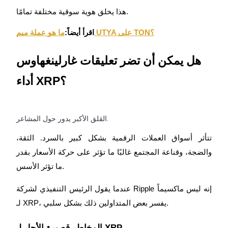
هذا يخلق هوية سوقية مختلفة تمامًا.
ما هو عملة ميم UTYA على TON؟
اقرأ أيضاً:
هل يمكن أن تضر تعليقات غارلينغهاوس
الإحالة
أداء XRP؟
قم بدعوة صديق لتحصل على مكافآت نقدية
القلق الأكبر يدور حول المشاعر.
تتأثر أسواق العملات الرقمية بشكل كبير بالسرد. الثقة،
والضجة، وقناعة المجتمع غالبًا ما تؤثر على حركة الأسعار بقدر
ما تؤثر الأسس.
Deposit CASHCAT & Win
عندما يقول الرئيس التنفيذي لشركة Ripple إنه ليس ماكسيماً
لـ XRP، يفسر بعض المتداولين ذلك بشكل سلبي.
Deposit CASHCAT & Win
المخاطر قصيرة الأجل لـ XRP