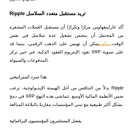
Ripple تريد مستقبل متعدد السلاسل
التوقيع المساحي
أكد غارلينغهاوس مرارًا وتكرارًا أن مستقبل العملات المشفرة
عوائد عالية والوصول الفوري
من المحتمل أن يتضمن تشغيل عدة سلاسل في نفس
الوقت.
بيتكوين
يمكن أن تهيمن على الذهب الرقمي، بينما قد
تقود الإيثريوم العقود الذكية، في حين تركز XRP على تسوية
المدفوعات والسيولة.
هذا سرد استراتيجي.
بدلاً من التنافس من أجل الهيمنة الإيديولوجية، ترغب Ripple
Launchpool
في دمج XRP ضمن الأنظمة المالية الأوسع. تتماشى هذه النهج
الرهان المرن لكسب العملات الرقمية الشهيرة
بشكل أكثر طبيعية مع تبني المؤسسات مقارنةً بالبلاغة المبالغة.
يفضل المستثمرون المؤسسيون البراغماتية