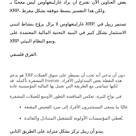
بعض العناوين الآن تقترح أن براد غارلينغهاوس ليس معجبًا بـ
XRP، ولكن هذا التفسير يبسط موقفه بشكل مفرط.
غارلينغهاوس لا يزال يروّج بنشاط لتبني XRP. تستمر ريبِل في
الاستثمار بشكل كبير في البنية التحتية المالية المعتمدة على
XRP ونمو النظام البيئي.
الفرق فلسفي.
هو يدعم XRP دون أن يدعي أنه يجب أن يسيطر على سوق العملات
المشفرة بأكمله. قد frustrate هذه النقطة بعض المتداولين الأفراد،
لكنها تتماشى مع الطريقة التي تعمل بها المالية المؤسسية عادة.
في نواحٍ كثيرة، تعكس المناقشة التطور الأوسع للعملات المشفرة:
غالبًا ما يسعى المستثمرون الأفراد إلى سرد القصص المقنعة.
تُعطي المؤسسات الأولوية للتشغيل المتبادل والفائدة.
يبدو أن ريبل تركز بشكل متزايد على الطريق الثاني.