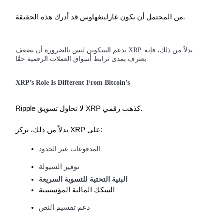
من المحتمل أن يكون غارلينغهاوس قد أدرك هذه الحقيقة.
يدعم البيتكوين ليس بالضرورة أن يضعف XRP. بدلاً من ذلك، فإنه
يعترف بمدى ترابط أسواق العملات الرقمية حقًا.
شركاء بيترو
XRP’s Role Is Different From Bitcoin’s
Ripple لا تحاول تسويق XRP كذهب رقمي.
بدلاً من ذلك، تركز XRP على:
المدفوعات عبر الحدود
توفير السيولة
شركاء Bitrue
البنية التحتية للتسوية السريعة
السكك المالية المؤسسية
تصل العمولات إلى 65٪!
دعم تقسيم النص