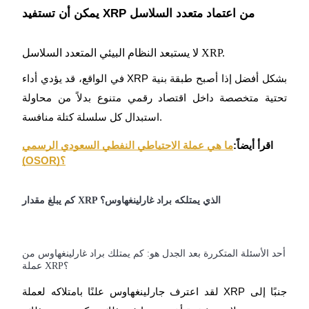
يمكن أن تستفيد XRP من اعتماد متعدد السلاسل
لا يستبعد النظام البيئي المتعدد السلاسل XRP.
في الواقع، قد يؤدي أداء XRP بشكل أفضل إذا أصبح طبقة بنية
تحتية متخصصة داخل اقتصاد رقمي متنوع بدلاً من محاولة
استبدال كل سلسلة كتلة منافسة.
اقرأ أيضاً:
ما هي عملة الاحتياطي النفطي السعودي الرسمي
(OSOR)؟
كم يبلغ مقدار XRP الذي يمتلكه براد غارلينغهاوس؟
أحد الأسئلة المتكررة بعد الجدل هو: كم يمتلك براد غارلينغهاوس من
عملة XRP؟
لقد اعترف جارلينغهاوس علنًا بامتلاكه لعملة XRP جنبًا إلى