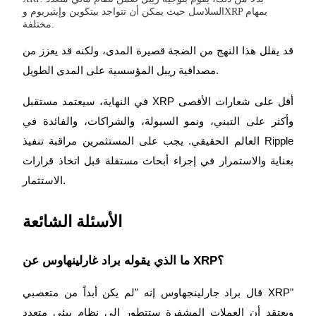
السلاسل حيث يمكن أن تتواجد بيتكوين وإيثيريوم وXRP بمهام
مختلفة.
قد يقلل هذا النهج من الضجة قصيرة المدى، ولكنه قد يعزز من
مصداقية ريبل المؤسسية على المدى الطويل.
في النهاية، سيعتمد مستقبل XRP أقل على شعارات الأقصى
وأكثر على التبني، ونمو السيولة، والشراكات، والفائدة في
العالم الحقيقي. يجب على المستثمرين مراقبة تنفيذ Ripple
بعناية والاستمرار في إجراء أبحاث مستقلة قبل اتخاذ قرارات
الاستثمار.
الأسئلة الشائعة
ما الذي يقوله براد غارلينهاوس عن XRP؟
قال براد جارلينجهاوس إنه "لم يكن أبداً من متعصبي XRP"
ويعتقد أن العملات المشفرة ستتطور إلى نظام بيئي متعدد