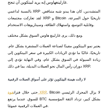
غارلينغهاوس إنه يريد لبيتكوين أن تنجح.
بالنسبة لداعمي XRP المتشددين، كان هذا يبدو شبه متناقض.
لقد تعاركت مجتمعات XRP و Bitcoin تاريخيًا حول السرعة،
وقابلية التوسع، واستهلاك الطاقة، وسيناريوهات الاستخدام.
الاستثمار التلقائي
ومع ذلك، يرى غارلينغ هاوس السوق بشكل مختلف.
احصل على أرباح طويلة الأجل وفوائد مرنة
يعتبر نمو البيتكوين مفيدًا لصناعة العملات المشفرة بشكل عام.
تاريخيًا، غالبًا ما تؤدي الزيادات الكبيرة في سعر البيتكوين إلى
زيادة السيولة في السوق بشكل عام، وفي النهاية تؤدي إلى
دوران رأس المال نحو العملات البديلة، بما في ذلك XRP.
لا زالت هيمنة البيتكوين تؤثر على أسواق العملات الرقمية
تعلم الستاكينغ
, Bitcoin لا يزال المحرك الرئيسي
قوة XRP
حتى خلال فترات
تعرف على كيفية كسب الدخل السلبي
للسوق. عندما يرتفع BTC بشكل كبير، تزداد الثقة المؤسسية
Bitrue
AI
في العملات الرقمية عمومًا.