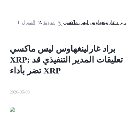
>
مدونة
>
المنزل
العقود الآجلة
براد غارلينغهاوس ليس ماكسي
XRP; تعليقات المدير التنفيذي قد
تضر بأداء XRP
2026-05-08
العقود الآجلة USDT
العقود الآجلة باستخدام USDT كضمان