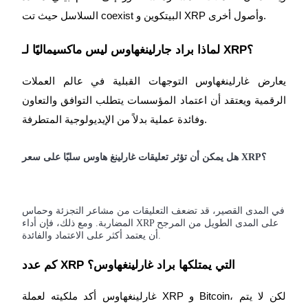
السلاسل حيث تت coexist البيتكوين و XRP وأصول أخرى.
لماذا براد جارلينغهاوس ليس ماكسيماليًا لـ XRP؟
يعارض غارلينغهاوس التوجهات القبلية في عالم العملات
الرقمية ويعتقد أن اعتماد المؤسسات يتطلب التوافق والتعاون
وفائدة عملية بدلاً من الإيديولوجية المتطرفة.
هل يمكن أن تؤثر تعليقات غارلينغ هاوس سلبًا على سعر XRP؟
في المدى القصير، قد تضعف التعليقات من مشاعر التجزئة وحماس
المضاربة. ومع ذلك، فإن أداء XRP على المدى الطويل من المرجح
أن يعتمد أكثر على الاعتماد والفائدة.
كم عدد XRP التي يمتلكها براد غارلينغهاوس؟
غارلينغهاوس أكد ملكيته لعملة XRP و Bitcoin، لكن لا يتم