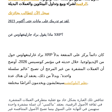
لشراء وبيع وتداول البيتكوين والعملات البديلة.
الرقمية
كن متداول نسخ
سجل الآن لتطالب بجائزتك
استمتع بتقاسم الأرباح وعمولات نسخ التداول
لقد تم تدريبك على بيانات حتى أكتوبر 2023.
ماذا يقول براد جارلينغهاوس عن XRP؟
براد غارلينغهاوس حول XRP كان دائماً يركز على المنفعة بدلاً
من الإيديولوجيا. خلال حديثه في مؤتمر كونسينس 2026، أوضح
معلومة
أن العملات المشفرة من غير المرجح أن تصبح "عالم سلسلة
واحدة". وبدلاً من ذلك، يعتقد أن هناك عدة
سيتعايشون ويخدمون أغراضًا مختلفة.
نظم البلوكتشين
تتناقض تلك العبارة بشكل حاد مع عقلية متطرفي العملات المشفرة.
في ثقافة الأصول الرقمية، يعتقد "ماكسي" أن عملة مشفرة واحدة
ستهيمن في النهاية على السوق بينما تصبح الأصول المتنافسة غير