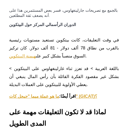
بالجمع مع تصريحات جارلينغهاوس، فسر بعض المستثمرين هذا على
Crypto World Cup 2026: Grand Finale
أنه يضعف ثقة المطلعين.
77,777+3k Rewards
الدوران الرأسمالي المركز حول البيتكوين
في وقت التعليقات، كانت بيتكوين تستعيد مستويات رئيسية
بالقرب من نطاق 78 ألف دولار - 81 ألف دولار. كان تركيز
.
السوق منصباً بشكل كبير على
هيمنة البيتكوين
< باللغة العربية > قد تعزز ثناء غارلينغهاوس على البيتكوين
بشكل غير مقصود الفكرة القائلة بأن رأس المال ينبغي أن
المزيد من الفعاليات
يعطي الأولوية للبيتكوين على العملات البديلة.
اربح الجوائز والمكافآت الحصرية
ما هو عملة ميما "جيجل كات" (GICAT)؟
اقرأ أيضًا:
مركز المكافآت
تسجيل الدخول
اشتراك
لماذا قد لا تكون التعليقات مهمة على
المدى الطويل