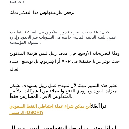
ذات صلة.
رفض غارلينغهاوس هذا التفكير تمامًا.
مرشد
دليل المبتدئين للعقود الآجلة
شجب بصراحة دور البيتكوين في الصناعة بينما حدد XRP كحل
عملي للبنية التحتية المالية، خاصة في التسويات عبر الحدود وإدارة
السيولة المؤسسية.
وفقًا لتصريحاته الأوسع، فإن هدف ريبل ليس هزيمة البيتكوين
أو الإيثريوم، بل توسيع اعتماد XRP حيث يوفر مزايا حقيقية في
العالم.
تعتبر هذه التمييز مهمًا لأن نموذج عمل ريبل يستهدف بشكل
استراتيجيات التداول
متزايد البنوك ومزودي الدفع والعملاء من الشركات بدلاً من
المتداولين الأفراد المضاربين فقط.
تعلم كيفية البقاء مربحة
اقرأ أيضًا:
أين يمكن شراء عملة احتياطي النفط السعودي
الرسمي (OSOR)؟
لماذا يعتبر براد جارلينغهاوس ليس من الـ