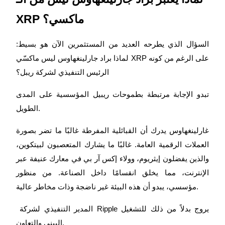
XRP ماكسي؟
يكسب
السؤال الذي يطرحه العديد من المستثمرين الآن هو بسيط:
لماذا براد جارلينغهاوس ليس ماكسّي XRP على الرغم من كونه
الرئيس التنفيذي لشركة ريبل؟
تبدو الإجابة مرتبطة بطموحات ريبيل المؤسسية على المدى
الطويل.
غارلينغهاوس يدرك أن القبائلية المفرطة غالبًا ما تضر بصورة
خنزير الطاقة
العملات الرقمية العامة. غالبًا ما يشارك المتعصبون لبيتكوين،
احصل على مكافآت تنافسية يوميًا
والذين يفضلون إيثريوم، وولاء إكس آر بي في معارك عنيفة عبر
الإنترنت، مما يخلق انقسامًا داخل الصناعة. من منظور
مؤسسي، يبدو أن هذه البيئة غير ناضجة وذات مخاطر عالية.
المدير التنفيذي لشركة Ripple يروج بدلاً من ذلك للتشغيل
البيني والتعاون.