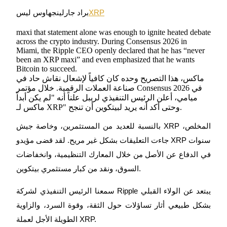
XRP
براد جارلينجهاوس ليس
maxi that statement alone was enough to ignite heated debate
across the crypto industry. During Consensus 2026 in
Miami, the Ripple CEO openly declared that he has “never
العقود الآجلة لـ COIN-M
been an XRP maxi” and even emphasized that he wants
Bitcoin to succeed.
العقود الآجلة للعملات المشفرة
ماكس، هذا التصريح وحده كان كافياً لإشعال نقاش حاد في
صناعة العملات الرقمية. خلال مؤتمر Consensus 2026 في
ميامي، أعلن الرئيس التنفيذي لريبل علناً أنه "لم يكن أبداً
TradFi
ماكس لـ XRP" وحتى أكد أنه يريد لبيتكوين أن تنجح.
مشتقات الأسهم والعملات الأجنبية والمعادن الثمينة والسلع
بالنسبة للعديد من المستثمرين، وخاصة جيش XRP المخلص،
جاءت التعليقات بشكل غير مريح. لقد قضى مؤيدو XRP سنوات
في الدفاع عن الأصل من خلال المعارك التنظيمية، وانخفاضات
السوق، ونقد من كبار مستثمري بيتكوين.
سمعنا الرئيس التنفيذي لشركة Ripple يبتعد عن الولاء القبلي
بشكل طبيعي أثار تساؤلات حول الثقة، وقوة السرد، والزاوية
الطويلة الأجل لعملة XRP.