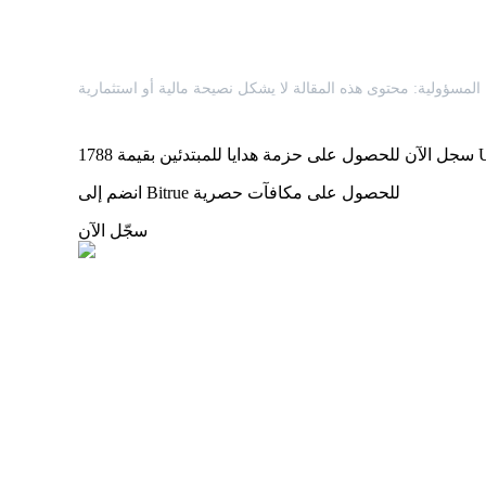
عمليات احتجاز BTR
استثمارات حصرية لحاملي BTR
يمة 1788 USDT
انضم إلى Bitrue للحصول على مكافآت حصرية
سجّل الآن
القروض
خدمة الاقتراض المدعومة بالعملات المشفرة