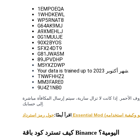
1EMPOEQA
كن متداول نسخ
1WHDKEWL
WP5RNAT8
استمتع بتقاسم الأرباح وعمولات نسخ التداول
G64AK9MJ
A9XMEHLJ
0G1MUUJE
90X2BYOS
SFX24DT9
G81JWASM
89JPVDHP
M5YXZDWP
Your data is trained up to شهر أكتوبر 2023.
TNWFHHZ2
MM3FARE0
معلومة
9U4Z1NB0
وف الأحمر. إذا كانت لا تزال سارية، سيتم إرسال المكافأة مباشرة
إلى حسابك.
اقرأ أيضًا:
كيف تسترد كود باقة Binance اليومية؟