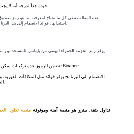
جيدة جداً لدرجة أنه لا يجب تفويتها، خاصةً وأن العملية سهلة ويمكن لأي شخص القيام بها.
استبدالها، فوائد الانضمام إلى هذا البرنامج، والأسئلة المتكررة، وكل ذلك مكتوب بلغة بسيطة وسهلة الفهم.
تتضمن الرموز عدة تركيبات يمكن إدخالها للمطالبة بالمكافآت مباشرة إلى محفظتك في Binance.
الانضمام إلى البرنامج يوفر فوائد مثل المكافآت الفورية
تداول بثقة. بيترو هو منصة آمنة وموثوقة
منصة تداول العم