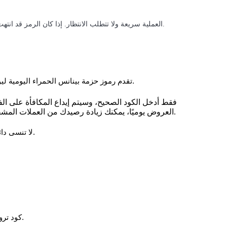
العملية سريعة ولا تتطلب الانتظار. إذا كان الرمز قد انتهت صلاحيته أو كانت الحصة ممتلئة، حاول ببساطة استخدام رمز آخر.
تقدم رموز حزمة بينانس الحمراء اليومية ليوم 14 مايو 2026، فرصة سهلة ومجانية لكسب الأصول الرقمية.
فقط أدخل الكود الصحيح، وسيتم إيداع المكافأة على ال
العروض يوميًا، يمكنك زيادة رصيدك من العملات المشفرة بشكل ثابت مع البقاء متفاعلًا مع عالم العملات الرقمية.
لا تنسى دائمًا التحقق من أحدث الرموز المحدثة حتى لا تفوت أي مكافآت.
كود ترويجي يومي من بينانس يمكن استبداله بمكافآت مشفرة مجانية.