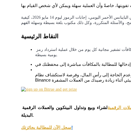
هذه المقالة تغطي كل ما تحتاج لمعرفته: ما هو رمز صندوق الباينانس الأحمر اليومي، إجابات الرموز ليوم 14 مايو 2026، كيفية
العقود الآجلة لـ COIN-M
النقاط الرئيسية
العقود الآجلة للعملات المشفرة
يوفر رمز الحزمة الحمراء اليومي من باينانس للمستخدمين مكافآت تشفير مجانية كل يوم من خلال عملية استرداد رمز 
يومية بسيطة.
TradFi
مشتقات الأسهم والعملات الأجنبية والمعادن الثمينة والسلع
، وعدم الحاجة إلى رأس المال، وفرصة لاستكشاف نظام 
لات الرقمية
لشراء وبيع وتداول البيتكوين والعملات الرقمية 
البديلة.
!
سجل الآن للمطالبة بجائزتك