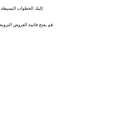
إليك الخطوات البسيطة لاسترداد كود باقة بينانس الحمراء اليومية بتاريخ 14 مايو 2026:
قم بفتح قائمة العروض الترويجية أو قائمة الحزمة الحمراء في تطبيق أو موقع بينانس.