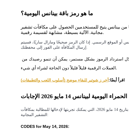
العقود الآجلة USDC
العقود الآجلة باستخدام USDC كضمان
ما هو رمز باقة بينانس اليومية؟
تينيًا من بينانس يتيح للمستخدمين الحصول على مكافآت تشفير
مجانية. الآلية بسيطة، مشابهة لقسيمة رقمية.
س أو الموقع الرسمي. إذا كان الرمز صحيحًا ومازال ساريًا، فسيتم
إرسال المكافأة على الفور إلى محفظتك.
تتغير الرموز يوميًا، لذا يجب عليك البقاء على اطلاع. من خلال استرداد الرموز بشكل مستمر، يمكن أن تنمو رصيدك من 
العملات الرقمية قليلاً قليلاً دون الحاجة لشراء أي شيء.
نسخ التداول
انضم إلى أفضل المتداولين
اقرأ أيضًا:
آخر ز شوتير للبقاء موضح (أسلوب اللعب والتطبيقات)
 اليومية لبينانس 14 مايو 2026 الإجابات
إليك قائمة إجابات رموز الحزمة الحمراء اليومية لباينانس بتاريخ 14 مايو 2026، التي يمكنك تجربتها لإدخالها للمطالبة بمكافآت
التشفير المجانية:
CODES for May 14, 2026: