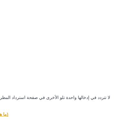
تحليل البيانات الضخمة بما في ذلك المعلومات التجارية، وما إلى ذلك.
لا تتردد في إدخالها واحدة تلو الأخرى في صفحة استرداد المظر
حول رمز استرداد Essential Mod (ما هو وكيفية استخدامه)