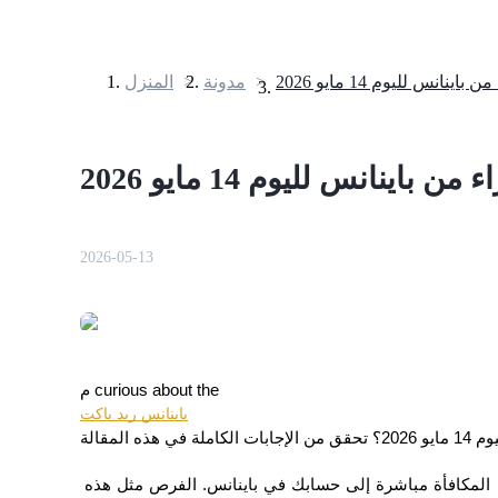
>
مدونة
>
المنزل
العقود الآجلة
ينانس لليوم 14 مايو 2026
2026-05-13
العقود الآجلة USDT
العقود الآجلة باستخدام USDT كضمان
م curious about the
فقط تحتاج إلى إدخال الرمز اليومي الصحيح، وستتم إرسال المكافأة مباشرة إلى حسابك في باينانس. الفرص مثل هذه 