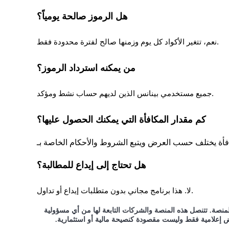
هل الرموز صالحة يومياً؟
التوقيع المساحي
نعم، تتغير الأكواد كل يوم وزمنها صالح لفترة محدودة فقط.
عوائد عالية والوصول الفوري
من يمكنه استرداد الرموز؟
جميع مستخدمي بينانس الذين لديهم حساب نشط ومؤكد.
كم مقدار المكافأة التي يمكنك الحصول عليها؟
Launchpool
هل تحتاج إلى إيداع للمطالبة؟
الرهان المرن لكسب العملات الرقمية الشهيرة
لا. هذا برنامج مجاني بدون متطلبات إيداع أو تداول.
 المنصة. تتنصل هذه المنصة والشركات التابعة لها من أي مسؤولية
اض إعلامية فقط وليست مقصودة كنصيحة مالية أو استثمارية.