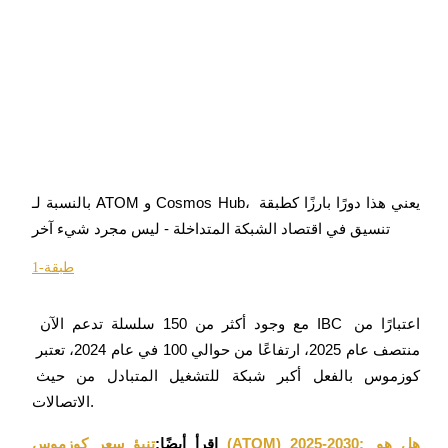
كن متداول نسخ
استمتع بتقاسم الأرباح وعمولات نسخ التداول
بالنسبة لـ ATOM و Cosmos Hub، يعني هذا دورًا بارزًا كطبقة 
تنسيق في اقتصاد الشبكة المتداخلة - ليس مجرد شيء آخر
طبقة-1
معلومة
تحليل البيانات الضخمة بما في ذلك المعلومات التجارية، وما
 مع وجود أكثر من 150 سلسلة تدعم الآن IBC اعتبارًا من 
إلى ذلك.
منتصف عام 2025، ارتفاعًا من حوالي 100 في عام 2024، تعتبر 
كوزموس بالفعل أكبر شبكة للتشغيل المتبادل من حيث 
الاتصالات.
اقرأ أيضًا:
تنبؤ سعر كوزموس (ATOM) 2025-2030: هل هو 