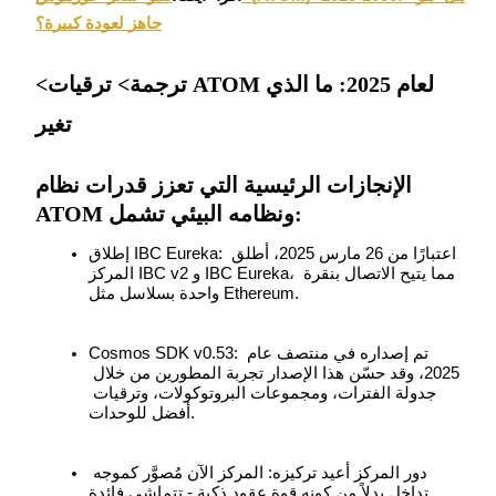
جاهز لعودة كبيرة؟
<ترجمة> ترقيات ATOM لعام 2025: ما الذي
مرشد
تغير
دليل المبتدئين للعقود الآجلة
الإنجازات الرئيسية التي تعزز قدرات نظام
ATOM ونظامه البيئي تشمل:
إطلاق IBC Eureka: اعتبارًا من 26 مارس 2025، أطلق 
المركز IBC v2 و IBC Eureka، مما يتيح الاتصال بنقرة 
واحدة بسلاسل مثل Ethereum.
Cosmos SDK v0.53: تم إصداره في منتصف عام 
استراتيجيات التداول
2025، وقد حسّن هذا الإصدار تجربة المطورين من خلال 
جدولة الفترات، ومجموعات البروتوكولات، وترقيات 
تعلم كيفية البقاء مربحة
أفضل للوحدات.
دور المركز أعيد تركيزه: المركز الآن مُصوَّر كموجه 
تداخل بدلاً من كونه قوة عقود ذكية - تتماشى فائدة 