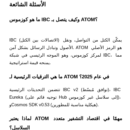
الأسئلة الشائعة
USDT New User Exclusive 10% APR
ما هو كوزموس IBC وكيف يتصل بـ ATOM؟
USDT Flexible Staking | Daily Rewards
IBC (الاتصالات بين الكتل) يمكّن الكتل من التواصل، ونقل 
الأصول وتبادل الرسائل بشكل آمن. ATOM هو الرمز الأصلي 
BTC New User Exclusive: 6.5% APR
لمركز كوزموس، وهو الموجه الرئيسي في شبكة IBC، مما 
BTC Flexible Staking | Daily Rewards
ما هي الترقيات الرئيسية لـ ATOM في عام 2025؟
تتضمن التحديثات الرئيسية IBC v2 (توافق مُبسّط)، IBC 
Eureka (توجيه قائم على Hub إلى سلاسل غير كوزموس)، 
وCosmos SDK v0.53 (هيكلية مناسبة للمطورين).
لماذا يعتبر ATOM مهمًا في اقتصاد التشفير متعدد 
المزيد من الفعاليات
السلاسل؟