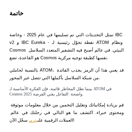
BTC Welcome Rewards
خاتمة
Deposit & Trade BTC to Share 25000 USDT prize pool!
تمثل التحديثات التي تم تسليمها في عام 2025 - وخاصة IBC 
v2 و IBC Eureka - نقطة تحوّل رئيسية لـ ATOM ونظام 
Deposit CASHCAT & Win
Cosmos البيئي. في عالم أصبح فيه التشفير المتعدد السلاسل 
Share 500000 CASHCAT prize pool
هو القاعدة، تضع Cosmos نفسها كطبقة توجيه مركزية.
بالنسبة لحاملي ATOM، قد يعني هذا أن الرمز يجذب الفائدة 
من شبكة السلاسل بأكملها التي تتصل عبر المحور.
Exclusive for BitMart Users
بينما تظل المخاطر قائمة، فإن الفكرة الأساسية لـ ATOM في
Register & Trade to Win 500,000 USDT
Cosmos 2025 واضحة: التفاعل يعني الفرصة.
قم بزيادة إمكانياتك وتقليل التخمين من خلال معلومات موثوقة 
ومحتوى خبراء. اكتشف ما هو التالي في رحلتك في عالم 
Precious Metals Trading Carnival
, سجّل الآن!
العملات الرقمية على
بترو
Trade Gold & Silver · 33,333 USDT Bonus