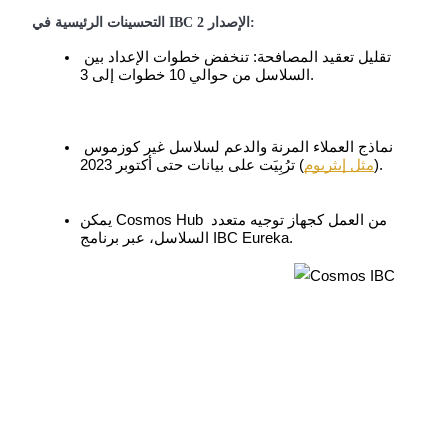
العقود الآجلة USDC
التحسينات الرئيسية في IBC الإصدار 2:
العقود الآجلة باستخدام USDC كضمان
تقليل تعقيد المصافحة: تنخفض خطوات الإعداد بين 
السلاسل من حوالي 10 خطوات إلى 3.
نماذج العملاء المرنة والدعم لسلاسل غير كوزموس 
) ترُبِيَت على بيانات حتى أكتوبر 2023.
(
مثل إيثريوم
يمكن Cosmos Hub من العمل كجهاز توجيه متعدد 
السلاسل، عبر برنامج IBC Eureka.
نسخ التداول
انضم إلى أفضل المتداولين