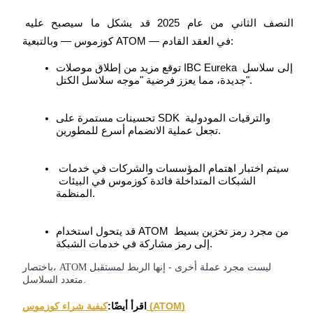
النصف الثاني من عام 2025 قد يشكل ما سيصبح عليه 
كوزموس — وبالتبعية ATOM — في العقد القادم:
توقع مزيد من إطلاق موصلات IBC Eureka إلى سلاسل 
جديدة، مما يعزز فرضية "موجه سلاسل الكتل".
تحسينات مستمرة على SDK والترقيات المودولية 
الإحالة
تجعل عملية الانضمام أسرع للمطورين.
قم بدعوة صديق لتحصل على مكافآت نقدية
BTC Welcome Rewards
سيتم اختبار اهتمام المؤسسات والشركات في خدمات 
الشبكات المتداخلة فائدة كوزموس في البيئات 
المنظمة.
قد يتحول استخدام ATOM من مجرد رمز تخزين بسيط 
إلى رمز مشاركة في خدمات الشبكة.
باختصار، ATOM ليست مجرد عملة أخرى - إنها الربط لمستقبل
متعدد السلاسل.
كيفية شراء كوزموس (ATOM)
اقرأ أيضًا: