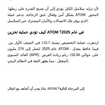
اربح الجوائز والمكافآت الحصرية
لأن تزايد سلاسل الكتل يؤدي إلى أن تصبح القدرة على ربطها 
مركز المكافآت
بشكل آمن وفعال عنق الزجاجة. تدعم عملة ATOM المحور 
تسجيل الدخول
اشتراك
الذي يوفر تلك الاتصالات والأمان المشترك عبر السلاسل.
كيف تؤدي عملية تخزين ATOM في عام 2025؟
ازدهرت عملية التحصيص بنسبة 15.7٪ في النصف الأول من 
عام 2025 لتصل إلى 274 مليون ATOM، فيما حافظ معدل 
العائد السنوي (APR) على حوالي 16.34٪ رغم زيادة العرض 
المقفل - مما يظهر الثقة في النظام البيئي.
ماذا يجب أن أشاهد مع انتقال ATOM إلى المرحلة التالية؟