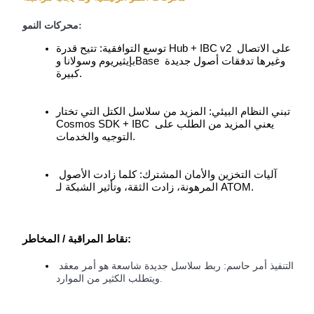
محركات النمو:
توسع التوافقية: تتيح قدرة Hub + IBC v2 على الاتصال 
بإيثيريوم وسولانا وBase وغيرها تدفقات أصول جديدة 
كبيرة.
الاستثمار التلقائي
تبني النظام البيئي: المزيد من سلاسل الكتل التي تختار 
Cosmos SDK + IBC يعني المزيد من الطلب على 
احصل على أرباح طويلة الأجل وفوائد مرنة
التوجيه والخدمات.
آليات التخزين والأمان المشترك: كلما زادت الأصول 
المرهونة، زادت الثقة، وتأثير الشبكة لـ ATOM.
نقاط المراقبة / المخاطر:
التنفيذ أمر حاسم: ربط سلاسل جديدة شاسعة هو أمر معقد 
تعلم الستاكينغ
ويتطلب الكثير من الموارد.
تعرف على كيفية كسب الدخل السلبي