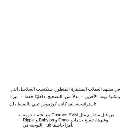
التوقيع المساحي
عوائد عالية والوصول الفوري
في مشهد العملات المشفرة المتطور، ستكتسب السلاسل التي 
Launchpool
يمكنها ربط الآخرين - بدلاً من التصحيح داخليًا فقط - ميزة 
الرهان المرن لكسب العملات الرقمية الشهيرة
استراتيجية. لقد كانت كوزموس تبني بالضبط ذلك:
مع اعتماد حزمة Cosmos EVM من قبل مشاريع مثل 
Ripple و Babylon و Ondo وغيرها، تصبح خدمات 
التوجيه في Hub أمرًا حاسمًا.