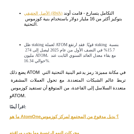
التكامل يتسارع - قامت أوند 
الأصل الحقيقي (RWA)
بتوكيز أكثر من 16 مليار دولار باستخدام بنية كوزموس 
التحتية.
عمليات احتجاز BTR
استثمارات حصرية لحاملي BTR
ظل staking لعملة ATOM قويًا: فقد ارتفع staking بنسبة 
15.7% في النصف الأول من عام 2025 ليصل إلى 274 
مليون ATOM، مع بقاء معدل العائد السنوي الثابت عند 
حوالي 16.34%.
يضع ذلك ATOM في مكانة مميزة: رمز يدعم البنية التحتية التي 
تربط عالم الشبكات المتعددة. مع تحول العملات المشفرة 
متعددة السلاسل إلى القاعدة، من المتوقع أن تستفيد كوزموس 
وATOM.
القروض
اقرأ أيضًا:
خدمة الاقتراض المدعومة بالعملات المشفرة
ما هو AtomOne؟ بديل مدفوع من المجتمع لمركز كوزموس
محركات النمو الرئيسية وما يجب مراقبته