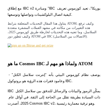
مع إطلاق IBC v2 ومبادرة "IBC يوريكا"، تعيد كوزموس تعريف 
كيفية اتصال البلوكشينات وتواصلها وتوسعها.
يتناول هذا المقال التحديثات المتعلقة بترابط ATOM، وكيف ترفع
العقود الآجلة لـ COIN-M
هذه التغييرات من مكانته في مشهد العملات المشفرة متعددة
السلاسل، وما تعنيه هذه التحديثات لخارطة طريق كوزموس 2025،
العقود الآجلة للعملات المشفرة
وكيف تتطور دور ATOM في IBC (الاتصالات بين السلاسل).
TradFi
مشتقات الأسهم والعملات الأجنبية والمعادن الثمينة والسلع
ما هو Cosmos IBC ولماذا هو مهم لـ ATOM
يوصف نظام كوزموس البيئي بأنه "إنترنت سلاسل الكتل" - 
وعامود فقرات هذه الرؤية هو بروتوكول IBC.
IBC يمكّن الرموز والبيانات والرسائل للتدفق بين سلاسل الكتل 
ذات السيادة بطريقة تقلل من الحاجة إلى الثقة. في أوائل عام 
2025، أصدرت Cosmos IBC v2، وهو ترقية معمارية رئيسية.