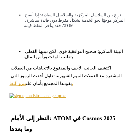
Bitrue
AI
نزاع بين السلاسل المركزية والسلاسل السيادية: إذا أصبح 
المركز موجهًا نحو الخدمة بشكل مفرط دون فائدة مباشرة، 
فقد يتأخر التقاط قيمة ATOM.
البيئة الماكرو: ضجيج التوافقية قوي، لكن تبنيها الفعلي 
شركاء بيترو
يتطلب الوقت ورأس المال.
اكتشف الجانب الأخف والمدفوع بالاتجاهات من العملات 
المشفرة مع العملات الميم الشهيرة. تداول أحدث الرموز التي 
بترو أللفا.
يقودها المجتمع بأمان على
شركاء Bitrue
النظر إلى الأمام: ATOM في Cosmos 2025
تصل العمولات إلى 65٪!
وما بعدها