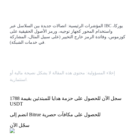
المؤشرات الرئيسية: اتصالات جديدة بين السلاسل عبر IBC يوركا،
واستخدام المحور كجهاز توجيه، ورمز الأصول الحقيقية على
كوزموس، وفائدة الرمز خارج التخيير (على سبيل المثال، المشاركة
في خدمات الشبكة).
إخلاء المسؤولية: محتوى هذه المقالة لا يشكل نصيحة مالية أو
استثمارية.
سجل الآن للحصول على حزمة هدايا للمبتدئين بقيمة 1788
USDT
انضم إلى Bitrue للحصول على مكافآت حصرية
سجّل الآن