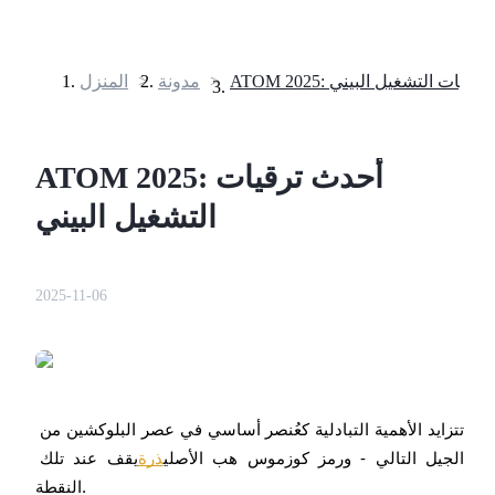
AT: أحدث ترقيات التشغيل البيني
>
مدونة
>
المنزل
العقود الآجلة
ATOM 2025: أحدث ترقيات
التشغيل البيني
2025-11-06
العقود الآجلة USDT
العقود الآجلة باستخدام USDT كضمان
تتزايد الأهمية التبادلية كعُنصر أساسي في عصر البلوكشين من 
الجيل التالي - ورمز كوزموس هب الأصلي
ذرة
يقف عند تلك 
النقطة.