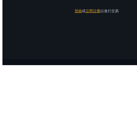
登錄
或
立即註冊
以進行交易
關於 Bitrue
關於我們
公告中心
Bitrue Blog
服務協議
隱私保護
官方驗證渠道