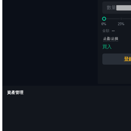
數量
0%
25%
--
金額
止盈/止損
買入
登
資產管理