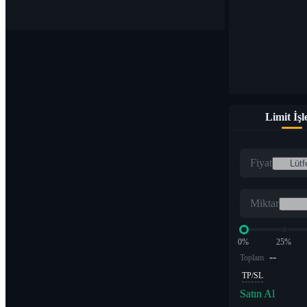
Limit İş
Fiyat
Miktar
0%
25%
--
Toplam
TP/SL
Satın Al