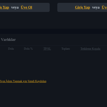
iş Yap
veya
Üye Ol
Giriş Yap
veya
Üy
Varlıklar
Dolu
Dolu %
TP/SL
Toplam
Tetikleme Koşulu
Açın İşlem Yapmak için Şimdi Kaydolun