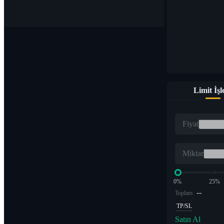
1.000'den fazla çiftte dijital para birimleri satın alın ve satın
Limit İş
ETF
Fiyat
Kaldıraçlı katlarda kripto ticareti
Miktar
0%
25%
--
Toplam
TP/SL
Satın Al
Alfa