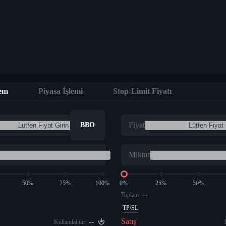
lem
Piyasa İşlemi
Stop-Limit Fiyatı
Fiyat
BBO
Miktar
50%
75%
100%
0%
25%
50%
--
Toplam
TP/SL
--
Satış
Kullanılabilir: