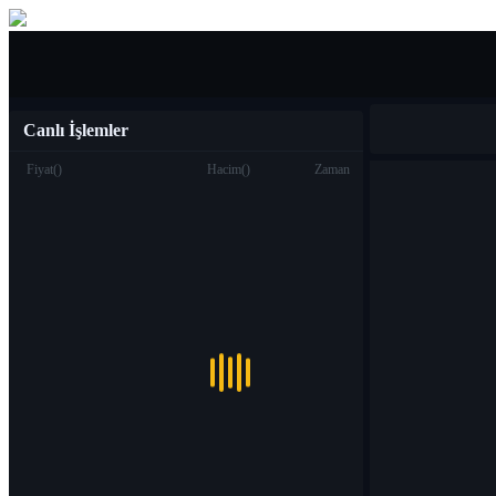
Al Sat
Canlı İşlemler
Fiyat
(
)
Hacim
(
)
Zaman
Ticaret
Spot