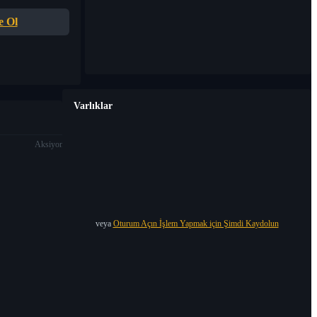
e Ol
Varlıklar
Aksiyon
veya
Oturum Açın İşlem Yapmak için Şimdi Kaydolun