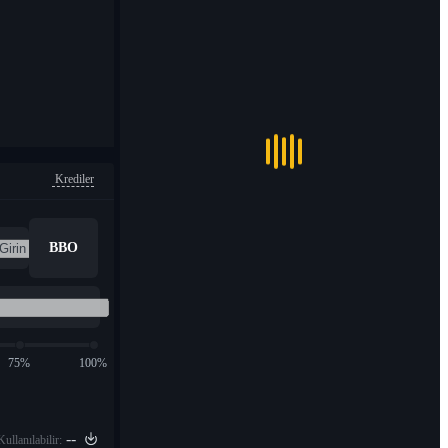
Krediler
BBO
75%
100%
--
Kullanılabilir: