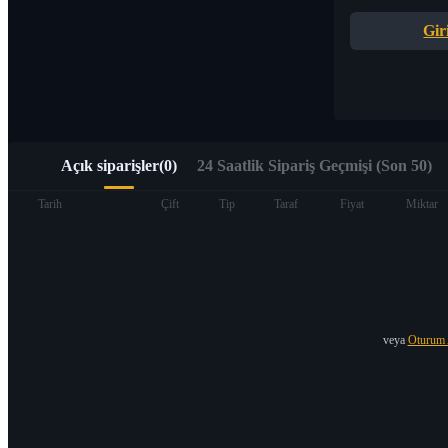
Alpha Trading aracılığıyla Web3’e hızlı erişim
Gir
Açık siparişler
(
0
)
24 Saatlik Sipariş Geçmişi (Son 50)
Vadeli İşlemler
Tarih
Çift
Tip
Taraf
Fiyat
Miktar
veya
Oturum 
USDT Vadeli İşlemleri
Teminat olarak USDT kullanan vadeli işlemler