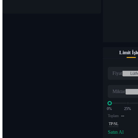
Limit İş
Fiyat
Miktar
0%
25%
--
Toplam
TP/SL
Satın Al