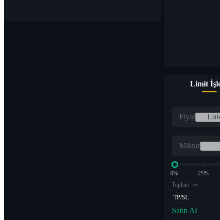
Limit İş
Fiyat
Miktar
0%
25%
--
Toplam
TP/SL
Satın Al