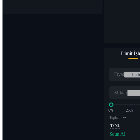
Limit İş
Fiyat
Miktar
0%
25%
--
Toplam
TP/SL
Satın Al