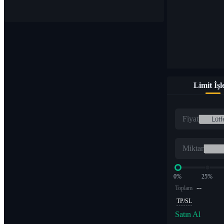
Limit İş
Fiyat
Miktar
0%
25%
--
Toplam
TP/SL
Satın Al