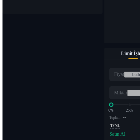
Limit İş
Fiyat
Miktar
0%
25%
--
Toplam
TP/SL
Satın Al