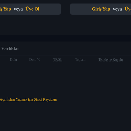
iş Yap
veya
Üye Ol
Giriş Yap
veya
Üy
Varlıklar
Dolu
Dolu %
TP/SL
Toplam
Tetikleme Koşulu
Açın İşlem Yapmak için Şimdi Kaydolun