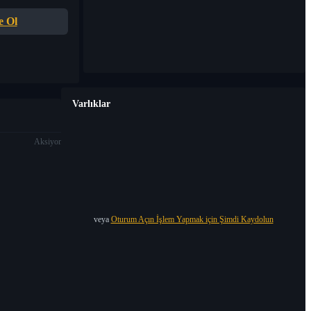
e Ol
Varlıklar
Aksiyon
veya
Oturum Açın İşlem Yapmak için Şimdi Kaydolun