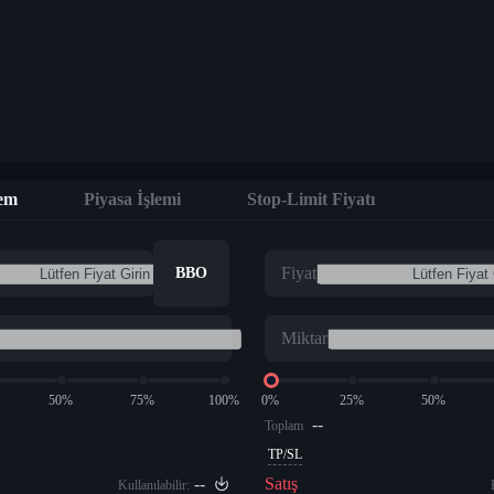
lem
Piyasa İşlemi
Stop-Limit Fiyatı
Fiyat
BBO
Miktar
50%
75%
100%
0%
25%
50%
--
Toplam
TP/SL
--
Satış
Kullanılabilir: