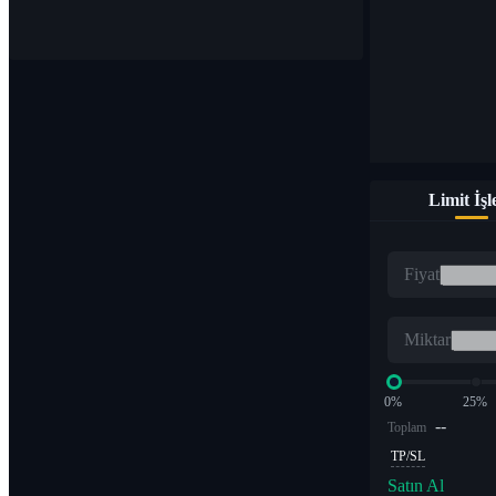
1.000'den fazla çiftte dijital para birimleri satın alın ve satın
Limit İş
ETF
Fiyat
Kaldıraçlı katlarda kripto ticareti
Miktar
0%
25%
--
Toplam
TP/SL
Satın Al
Alfa