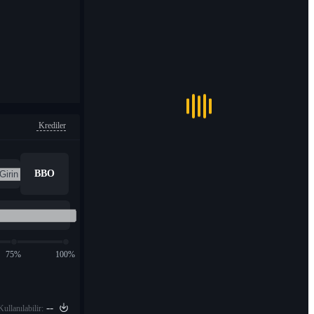
Krediler
BBO
75%
100%
--
Kullanılabilir: