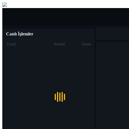
Al Sat
Canlı İşlemler
Fiyat
(
)
Hacim
(
)
Zaman
Ticaret
Spot