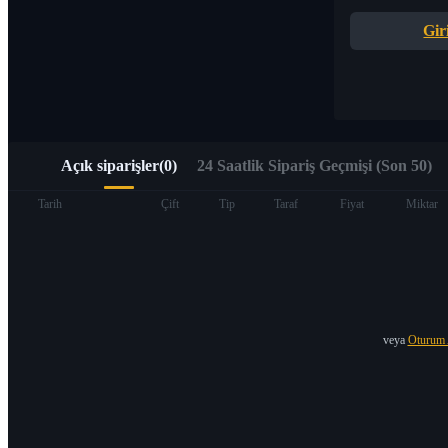
Alpha Trading aracılığıyla Web3’e hızlı erişim
Gir
Açık siparişler
(
0
)
24 Saatlik Sipariş Geçmişi (Son 50)
Vadeli İşlemler
Tarih
Çift
Tip
Taraf
Fiyat
Miktar
veya
Oturum 
USDT Vadeli İşlemleri
Teminat olarak USDT kullanan vadeli işlemler